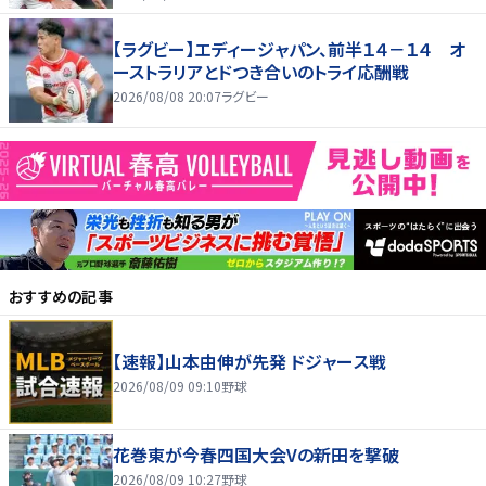
３２ー３５で惜敗
【ラグビー】エディージャパン、前半１４－１４ オ
ーストラリアとドつき合いのトライ応酬戦
2026/08/08 20:07
ラグビー
おすすめの記事
【速報】山本由伸が先発 ドジャース戦
2026/08/09 09:10
野球
花巻東が今春四国大会Vの新田を撃破
2026/08/09 10:27
野球