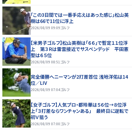
「この3日間では一番手応えはあった感じ」松山英
樹は66で11位に浮上
2026/08/09 09:09
ゴルフ
【米男子ゴルフ】松山英樹は「６６」で暫定１１位浮
上 第３Ｒは雷雲接近でサスペンデッド 平田憲
聖は６５位
2026/08/09 08:51
ゴルフ
完全優勝へニーマンが2打差首位 浅地洋佑は14
位／LIV
2026/08/09 07:04
ゴルフ
【女子ゴルフ】人気プロ・都玲華は５６位→８位浮
上「３打差ならワンチャンある」 最終日に逆転で
初Ｖ狙う
2026/08/09 07:00
ゴルフ