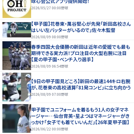
球心会公式アプリ提供開始！
2026/05/27 00:00
野球
【甲子園】花巻東・萬谷堅心が先発「新田高校さん
はいい左バッターがいるので」佐々木監督
2026/08/09 08:00
野球
春季四国大会優勝の新田は近年の愛媛でも最も
期待できる実力派！プロ注目の大型右腕に注目
【夏の甲子園・ベンチ入り選手】
2026/08/09 06:54
野球
【9日の甲子園見どころ】新田の最速144キロ右腕
が、花巻東の高校通算「81発コンビ」に立ち向かう
2026/08/09 07:00
野球
甲子園でユニフォームを着るもう1人の女子マネ
ージャー…仙台育英・星よつはマネージャーがき
っかけ「女子でも着ていいんだ」【26年夏甲子園】
2026/06/22 00:00
野球