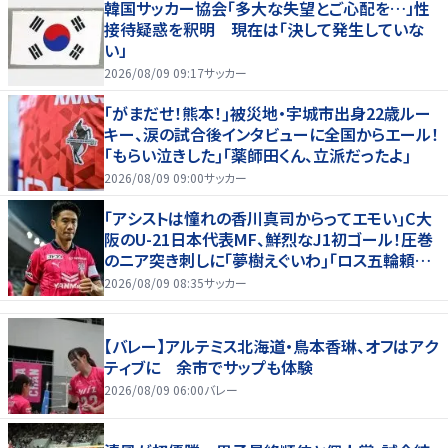
韓国サッカー協会「多大な失望とご心配を…」性
接待疑惑を釈明 現在は「決して発生していな
い」
2026/08/09 09:17
サッカー
｢がまだせ！熊本！｣被災地・宇城市出身22歳ルー
キー、涙の試合後インタビューに全国からエール！
｢もらい泣きした｣｢薬師田くん、立派だったよ｣
2026/08/09 09:00
サッカー
｢アシストは憧れの香川真司からってエモい｣C大
阪のU-21日本代表MF、鮮烈なJ1初ゴール！圧巻
のニア突き刺しに｢夢樹えぐいわ｣｢ロス五輪頼む
ぞ｣
2026/08/09 08:35
サッカー
【バレー】アルテミス北海道・鳥本香琳、オフはアク
ティブに 余市でサップも体験
2026/08/09 06:00
バレー