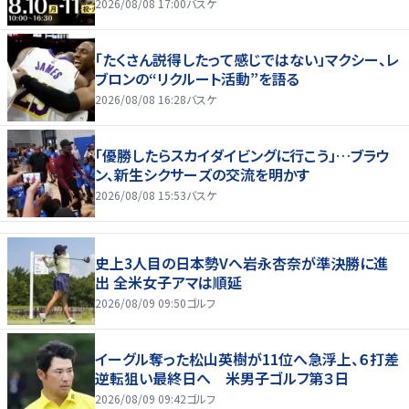
2026/08/08 17:00
バスケ
「たくさん説得したって感じではない」マクシー、レ
ブロンの“リクルート活動”を語る
2026/08/08 16:28
バスケ
「優勝したらスカイダイビングに行こう」…ブラウ
ン、新生シクサーズの交流を明かす
2026/08/08 15:53
バスケ
史上3人目の日本勢Vへ岩永杏奈が準決勝に進
出 全米女子アマは順延
2026/08/09 09:50
ゴルフ
イーグル奪った松山英樹が11位へ急浮上、６打差
逆転狙い最終日へ 米男子ゴルフ第３日
2026/08/09 09:42
ゴルフ