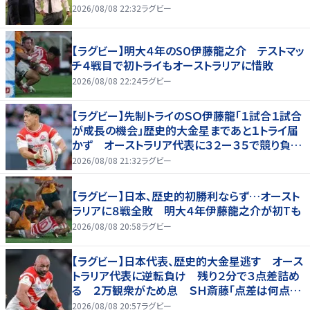
2026/08/08 22:32
ラグビー
【ラグビー】明大４年のSO伊藤龍之介 テストマッ
チ４戦目で初トライもオーストラリアに惜敗
2026/08/08 22:24
ラグビー
【ラグビー】先制トライのＳＯ伊藤龍「１試合１試合
が成長の機会」歴史的大金星まであと１トライ届
かず オーストラリア代表に３２ー３５で競り負け
る
2026/08/08 21:32
ラグビー
【ラグビー】日本、歴史的初勝利ならず…オースト
ラリアに８戦全敗 明大４年伊藤龍之介が初Tも
2026/08/08 20:58
ラグビー
【ラグビー】日本代表、歴史的大金星逃す オース
トラリア代表に逆転負け 残り２分で３点差詰め
る ２万観衆がため息 ＳＨ斎藤「点差は何点で
も負けは負け」…前半にＳＯ伊藤龍が先制トライ、
2026/08/08 20:57
ラグビー