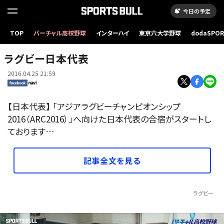
今日の予定
TOP
バーチャル高校野球
インターハイ
東京六大学野球
dodaSPO
（新しいタブ
ラグビー日本代表
2016.04.25 21:59
【日本代表】 「アジアラグビーチャンピオンシップ
2016（ARC2016）」へ向けた日本代表の合宿がスタートし
ております…
記事全文を見る
ラグビー