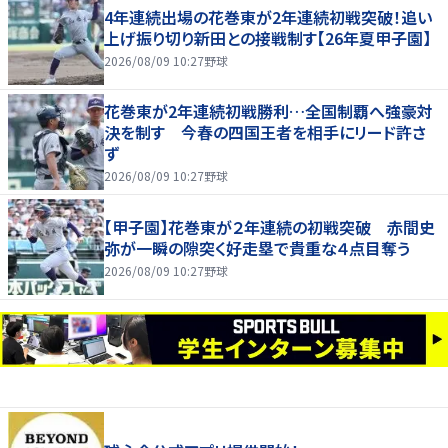
4年連続出場の花巻東が2年連続初戦突破！追い
上げ振り切り新田との接戦制す【26年夏甲子園】
2026/08/09 10:27
野球
花巻東が2年連続初戦勝利…全国制覇へ強豪対
決を制す 今春の四国王者を相手にリード許さ
ず
2026/08/09 10:27
野球
【甲子園】花巻東が２年連続の初戦突破 赤間史
弥が一瞬の隙突く好走塁で貴重な４点目奪う
2026/08/09 10:27
野球