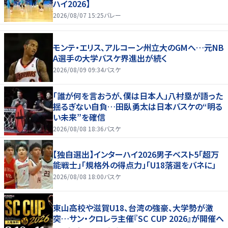
ハイ2026】
2026/08/07 15:25
バレー
モンテ・エリス、アルコーン州立大のGMへ…元NB
A選手の大学バスケ界進出が続く
2026/08/09 09:34
バスケ
「誰が何を言おうが、僕は日本人」八村塁が語った
揺るぎない自負…田臥勇太は日本バスケの“明る
い未来”を確信
2026/08/08 18:36
バスケ
【独自選出】インターハイ2026男子ベスト5「超万
能戦士」「規格外の得点力」「U18落選をバネに」
2026/08/08 18:00
バスケ
東山高校や滋賀U18、台湾の強豪、大学勢が激
突…サン・クロレラ主催『SC CUP 2026』が開催へ