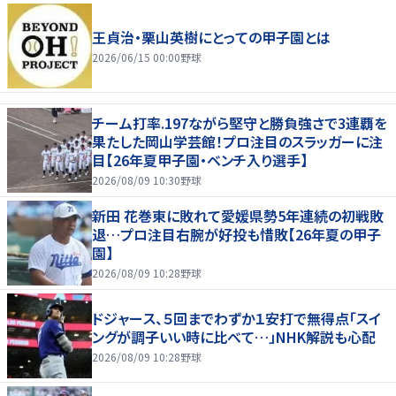
王貞治・栗山英樹にとっての甲子園とは
2026/06/15 00:00
野球
チーム打率.197ながら堅守と勝負強さで3連覇を
果たした岡山学芸館！プロ注目のスラッガーに注
目【26年夏甲子園・ベンチ入り選手】
2026/08/09 10:30
野球
新田 花巻東に敗れて愛媛県勢5年連続の初戦敗
退…プロ注目右腕が好投も惜敗【26年夏の甲子
園】
2026/08/09 10:28
野球
ドジャース、５回までわずか１安打で無得点「スイ
ングが調子いい時に比べて…」NHK解説も心配
2026/08/09 10:28
野球