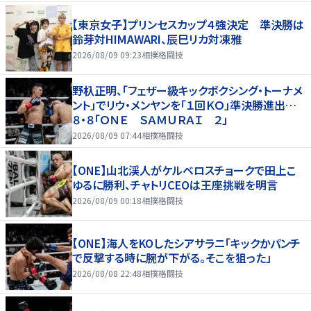
【東京女子】プリンセスカップ４強決定 準決勝は
鈴芽対HIMAWARI、辰巳リカ対凍雅
2026/08/09 09:23
相撲格闘技
野杁正明、「フェザー級キックボクシング・トーナメ
ント」でリウ・メンヤンを「１回ＫＯ」準決勝進出…
８・８「ＯＮＥ ＳＡＭＵＲＡＩ ２」
2026/08/09 07:44
相撲格闘技
【ONE】山北渓人がケルベロスチョークで田上こ
ゆるに勝利、チャトリCEOは王座挑戦を明言
2026/08/09 00:18
相撲格闘技
【ONE】海人をKOしたシアサラニ「キックかパンチ
で反撃する時に腕が下がる。そこを狙った」
2026/08/08 22:48
相撲格闘技