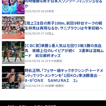
同時優勝＆男子日本人ワンツーフィニッシュなる
か
2026/08/09 08:00
卓球
【陸上】注目の男子100m、前回９秒台マークの桐
生祥秀は再現なるか、サニブラウンは今季初戦へ
2026/08/09 07:26
陸上
【ＣＢＣ賞】単勝１番人気は左回り３戦３勝の良血
馬 実績上位のレイピアが続く ３連単は混戦ム
ード 前日最終オッズ
2026/08/08 20:20
その他競技
野杁正明、「フェザー級キックボクシング・トーナメ
ント」でリウ・メンヤンを「１回ＫＯ」準決勝進出…
８・８「ＯＮＥ ＳＡＭＵＲＡＩ ２」
2026/08/09 07:44
相撲・格闘技