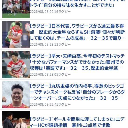
トライ「自分の持ち味を生かすことができた」
2026/08/09 00:16
ラグビー
【ラグビー】日本代表、ワラビーズから過去最多得
点 歴史的大金星ならずもＳＨ斎藤「個々が判断
して動くのは、チームの成長」…３２ー３５で競り負
ける
2026/08/08 23:12
ラグビー
【ラグビー】早大・矢崎由高、今年初のテストマッチ
「十分なパフォーマンスができなかった」豪州での
収穫は「英語です」…３２－３５、歴史的金星逃し
たオーストラリア代表戦はＷＴＢで途中出場
2026/08/08 23:05
ラグビー
【ラグビー】丸坊主姿の竹内柊平、得意のピックゴ
ーでチャンスメークも反省「自分のブレークからタ
ーンオーバー、失点につながった」…３２－３５惜
敗、オーストラリアに歴史的金星ならず
2026/08/08 22:41
ラグビー
【ラグビー】「ボールを簡単に渡してしまった」エデ
ィーHCが課題指摘 豪州に3点差で惜敗