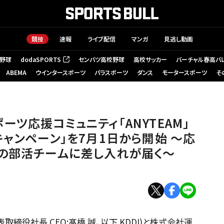
競技
速報
ライブ配信
マンガ
見逃し動画
野球
dodaSPORTS
センバツ高校野球
高校サッカー
バーチャル春高バ
（新しいタブで開く）
ABEMA
ウインタースポーツ
パラスポーツ
ダンス
モータースポーツ
そ
スポーツ応援コミュニティ「ANYTEAM」
キャンペーン」を7月1日から開始 ～応
の部活チームに差し入れが届く～
取締役社長 CEO:髙橋 誠、以下 KDDI)と株式会社運