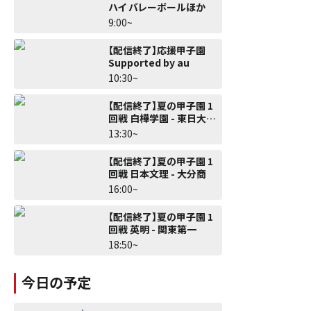
ハイ バレーボールほか
9:00~
【配信終了】応援甲子園
Supported by au
10:30~
【配信終了】夏の甲子園 1
回戦 白樺学園 - 東日大昌
平
13:30~
【配信終了】夏の甲子園 1
回戦 日本文理 - 大分商
16:00~
【配信終了】夏の甲子園 1
回戦 英明 - 関東第一
18:50~
今日の予定