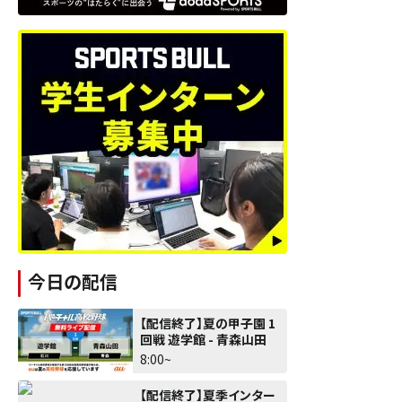
今日の配信
【配信終了】夏の甲子園 1
回戦 遊学館 - 青森山田
8:00~
【配信終了】夏季インター