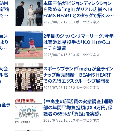
EAM
本田圭佑がビジョンディレクション
！新宿
を務める「mgh」がリアル店舗へ！B
で現
EAMS HEARTとのタッグで拓くスポ
ーツウェアの新たな挑戦
2026/08/07 12:30
スポーツビジネス
ョン
2年目のジャパンサマーリーグ、今年
）より
は菊池雄星投手の「K.O.H」からコ
スクル
ーチを派遣
型が初
2026/08/04 15:50
スポーツビジネス
ーク
大会
スポーツブランド「mgh」が全ライン
ャル高
ナップ発売開始 BEAMS HEART
合無
での先行エクスクルーシブ展開を発
高校野
表「あえて邪道を突き進む」
2026/07/28 17:03
スポーツビジネス
ブ配
ed b
【中高生の部活費の実態調査】運動
」全ラ
部の年間平均負担額は8.4万円。保
護者の65％が「負担」を実感。
2026/07/22 12:00
スポーツビジネス