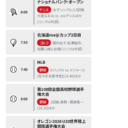
ナショナルバンク・オープン
テニス
女子シングルス3回戦
6:00
大坂なおみ vs. メルテンスほか
(リンクは外部)
北海道meiji カップ2日目
7:30
ゴルフ
国内女子 吉澤柚月、
佐藤心結ら出場(リンクは外部)
MLB
7:40
野球
Dバックス vs. ドジャース
(佐々木先発予定)(10:40)ほか
第108回全国高校野球選手
権大会
8:00
野球
1回戦 英明 - 関東第一
(18:30)ほか
オレゴン2026 U20世界陸上
競技選手権大会