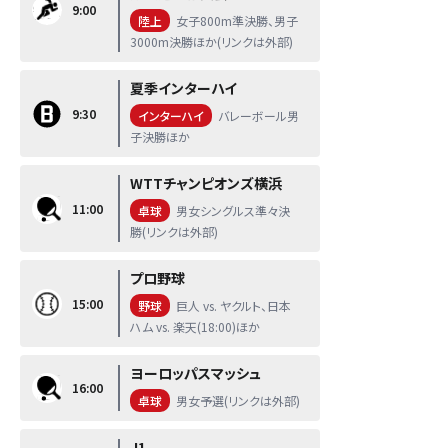
9:00
陸上
女子800m準決勝、男子
3000m決勝ほか(リンクは外部)
夏季インターハイ
9:30
インターハイ
バレーボール男
子決勝ほか
WTTチャンピオンズ横浜
11:00
卓球
男女シングルス準々決
勝(リンクは外部)
プロ野球
15:00
野球
巨人 vs. ヤクルト、日本
ハム vs. 楽天(18:00)ほか
ヨーロッパスマッシュ
16:00
卓球
男女予選(リンクは外部)
J1