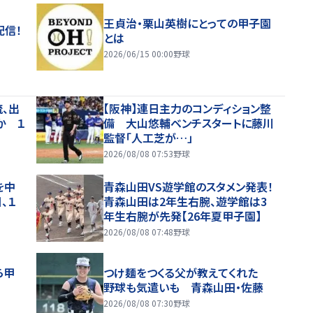
王貞治・栗山英樹にとっての甲子園
配信！
とは
2026/06/15 00:00
野球
流、出
【阪神】連日主力のコンディション整
か １
備 大山悠輔ベンチスタートに藤川
監督「人工芝が…」
2026/08/08 07:53
野球
を中
青森山田VS遊学館のスタメン発表！
、１
青森山田は2年生右腕、遊学館は3
年生右腕が先発【26年夏甲子園】
2026/08/08 07:48
野球
ら甲
つけ麺をつくる父が教えてくれた
野球も気遣いも 青森山田・佐藤
2026/08/08 07:30
野球