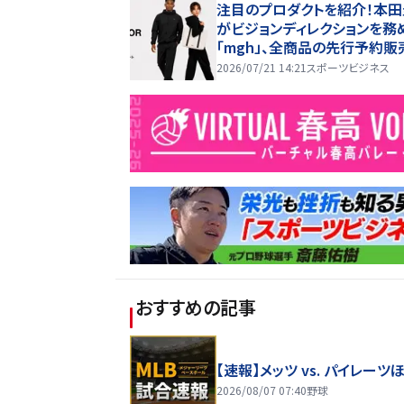
注目のプロダクトを紹介！本
がビジョンディレクションを務
「mgh」、全商品の先行予約販
開始！
2026/07/21 14:21
スポーツビジネス
おすすめの記事
【速報】メッツ vs. パイレーツ
2026/08/07 07:40
野球