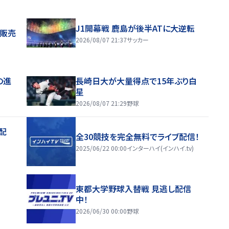
J1開幕戦 鹿島が後半ATに大逆転
般販売
2026/08/07 21:37
サッカー
の進
長崎日大が大量得点で15年ぶり白
星
2026/08/07 21:29
野球
配
全30競技を完全無料でライブ配信！
2025/06/22 00:00
インターハイ(インハイ.tv)
東都大学野球入替戦 見逃し配信
中！
2026/06/30 00:00
野球