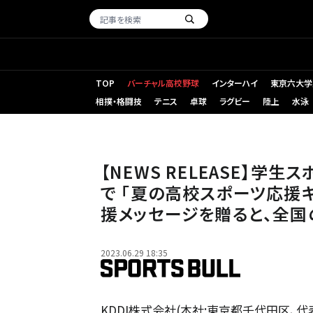
TOP
バーチャル高校野球
インターハイ
東京六大学
相撲・格闘技
テニス
卓球
ラグビー
陸上
水泳
【NEWS RELEASE】学生
で 「夏の高校スポーツ応援
援メッセージを贈ると、全国
2023.06.29 18:35
KDDI株式会社(本社:東京都千代田区、代表