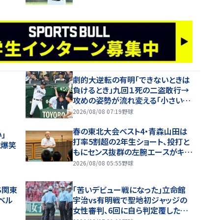
劇的大逆転の有明「できないときは
負けるとき」九回１死の二盗敢行→
攻めの姿勢が流れ変える「小さい力
でも一生懸命やることが」の高見監
2026/08/08 07:19
野球
督「涙が出そうに」
春の東北大会ベスト4・青森山田は
い」
打率5割超の2年生ショート、投打と
に爆笑
もにセンス抜群の左腕エースがキー
マン【26年夏甲子園・ベンチ入り選
2026/08/08 05:55
野球
手】
S関東
｢苦いデビュー戦になった｣立命館
ベル
宇治vs有明戦で聖地初ジャッジの
女性審判、6回に自ら判定覆したプ