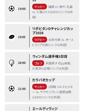
サッカー
福岡 vs. 神戸、広島
19:00
vs. 千葉(19:15)ほか(リンクは外
部)
リポビタンDチャレンジカッ
プ2026
19:05
ラグビー
日本代表 vs. オース
トラリア代表(リンクは外部)
ウィンダム選手権3日目
20:00
ゴルフ
米国男子 松山英樹、
久常涼ら出場(リンクは外部)
カラバオカップ
サッカー
1回戦 コルチェスタ
21:00
ー vs. サウサンプトン(菅原由勢
ら)ほか(リンクは外部)
エールディヴィジ