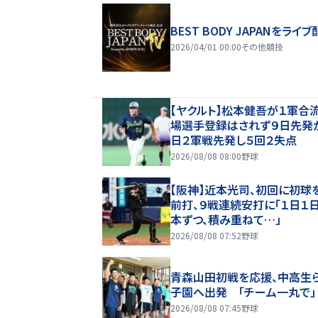
BEST BODY JAPANをライブ
2026/04/01 00:00
その他競技
【ヤクルト】松本健吾が１軍合
場選手登録はされず９日先発
日２軍戦先発し５回２失点
2026/08/08 08:00
野球
【阪神】近本光司、初回に初球
前打、９戦連続安打に「１日１日
本ずつ、積み重ねて…」
2026/08/08 07:52
野球
青森山田初戦を応援、中高生
子園へ出発 「チーム一丸で」
2026/08/08 07:45
野球