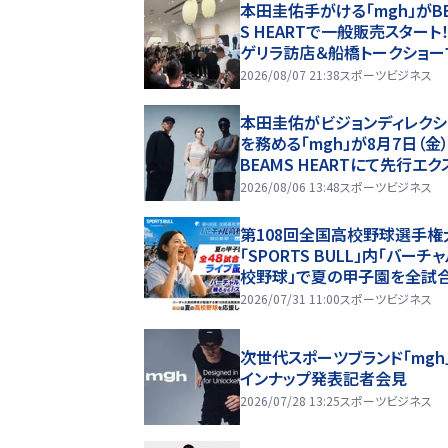
本田圭佑手がける「mgh」がB
S HEARTで一般販売スタート
ゲリラ訪店＆船橋トークショー
場は大熱狂
2026/08/07 21:38
スポーツビジネス
本田圭佑がビジョンディレクシ
を務める「mgh」が8月7日（金
BEAMS HEARTにて先行エク
ーシブ展開をスタート！全39
2026/08/06 13:48
スポーツビジネス
の実店舗へ、新宿POP UPやト
ショーも！
第108回全国高校野球選手権
「SPORTS BULL」内「バーチ
校野球」で夏の甲子園を全試
料ライブ配信！ ～auが夏の
2026/07/31 11:00
スポーツビジネス
球を応援！夏を盛り上げるライ
信番組 「応援甲子園 Support
次世代スポーツブランド「mgh
y au」がスタート〜
インナップ発表記者会見
2026/07/28 13:25
スポーツビジネス