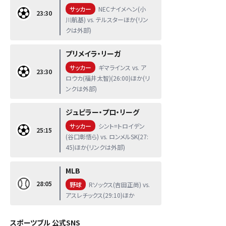
サッカー
NECナイメヘン(小
23:30
川航基) vs. テルスターほか(リン
クは外部)
プリメイラ・リーガ
サッカー
ギマラインス vs. ア
23:30
ロウカ(福井太智)(26:00)ほか(リ
ンクは外部)
ジュピラー・プロ・リーグ
サッカー
シント=トロイデン
25:15
(谷口彰悟ら) vs. ロンメルSK(27:
45)ほか(リンクは外部)
MLB
28:05
野球
Rソックス(吉田正尚) vs.
アスレチックス(29:10)ほか
スポーツブル 公式SNS