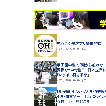
球心会公式アプリ提供開始！
2026/05/27 00:00
野球
甲子園中継で「頭から離れな
異様な“中毒性”…日本企業
「いっぱい見る季節」
2026/08/08 07:07
野球
【甲子園】センバツ８強・英明V
４強・関東第一 ともにハイレ
な投手力／見どころ