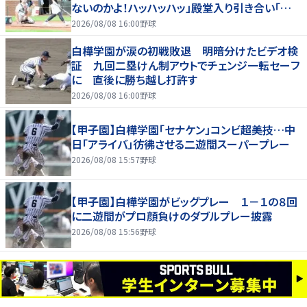
ないのかよ！ハッハッハッ」殿堂入り引き合い「誰か
に分析してもらわないと」
2026/08/08 16:00
野球
白樺学園が涙の初戦敗退 明暗分けたビデオ検
証 九回二塁けん制アウトでチェンジ一転セーフ
に 直後に勝ち越し打許す
2026/08/08 16:00
野球
【甲子園】白樺学園「セナケン」コンビ超美技…中
日「アライバ」彷彿させる二遊間スーパープレー
2026/08/08 15:57
野球
【甲子園】白樺学園がビッグプレー １－１の８回
に二遊間がプロ顔負けのダブルプレー披露
2026/08/08 15:56
野球