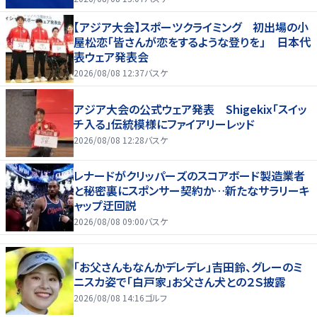
【アジア大会】スポーツクライミング 初出場の小
屋松恋「皆さんが恋をするような登りを」 日本代
表ウェア発表会
2026/08/08 12:37
バスケ
アジア大会の公式ウェア発表 Shigekix「スイッ
チ入る」伝統模様にファイアリーレッド
2026/08/08 12:28
バスケ
レナードがクリッパーズのスコアボード製造業者
と秘密裏にスポンサー契約か‬…新たなサラリーキ
ャップ迂回説
2026/08/08 09:00
バスケ
「お父さんもなんかデレデレ」吉田鈴、グレーのミ
ニスカ姿で「白戸家」お父さん犬との２Ｓ披露
2026/08/08 14:16
ゴルフ