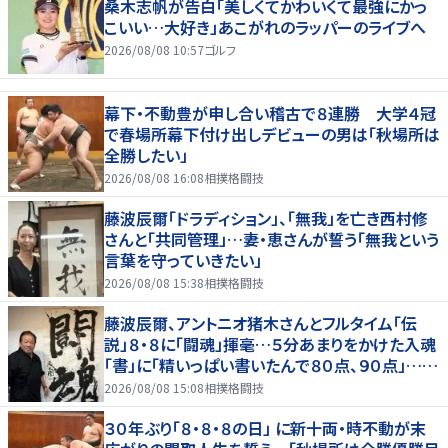
桑木志帆が告白「美しくてかわいくて最強にかっ
こいい…大好き」あこがれのラッパーのライブへ
2026/08/08 10:57
ゴルフ
幕下・不動豊が申し合い稽古で８連勝 大学４冠
で春場所幕下付け出しデビューの男は「秋場所は
全勝したい」
2026/08/08 16:08
相撲格闘技
藤波辰爾「ドラディション」、「無我」を亡き西村修
さんと「共同管理」…妻・恵さんが誓う「無我という
言葉を守っていきたい」
2026/08/08 15:38
相撲格闘技
藤波辰爾、アントニオ猪木さんとフルタイム「伝
説」８・８に「闘魂」揮毫…５分あまりをかけた入魂
「書」に「精いっぱい書いたんで８０点、９０点」…
「人間・藤波辰爾展」開催
2026/08/08 15:08
相撲格闘技
３０年ぶり「８・８・８の日」 に新十両・時不動が末