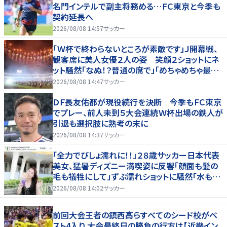
名門インテルで副主将務める…ＦＣ東京と今季も
契約延長へ
2026/08/08 14:57
サッカー
「Ｗ杯で終わらないところが素敵です」Ｊ開幕戦、
観客席に美人女優２人の姿 笑顔２ショットにネ
ット騒然「なぬ！？普通の席で」「めちゃめちゃ最上
級に可愛すぎ」
2026/08/08 14:47
サッカー
ＤＦ長友佑都が現役続行を決断 今季もＦＣ東京
でプレー、前人未到５大会連続Ｗ杯出場の鉄人が
引退も選択肢に熟考の末に
2026/08/08 14:37
サッカー
「全力でびしょ濡れに！！」２８歳サッカー日本代表
美女、猛暑ディズニー満喫姿に反響「顔面も髪の
毛も犠牲にして」ずぶ濡れショットに騒然「水も滴
る」「女優さんかと」
2026/08/08 14:02
サッカー
前回大会王者の鎮西高らすべてのシード校がベ
スト4入り 大会最終日の勝負の行方は【近畿イン