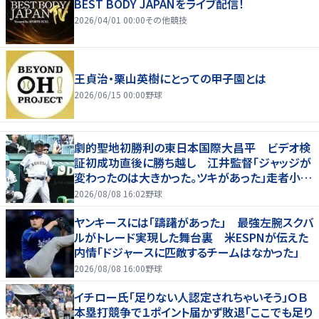
BEST BODY JAPANをライブ配信！
2026/04/01 00:00
その他競技
王貞治・栗山英樹にとっての甲子園とは
2026/06/15 00:00
野球
劇的聖地初勝利の東日本国際大昌平 ビデオ検
証初成功直後に勝ち越し 江井監督「ジャッジが
変わったのは大きかった。ツキがあった」走者小内
は「自信があってセーフになってくれと」
2026/08/08 16:02
野球
ヤンキースには「躊躇があった」 最強左腕スクバ
ルがトレード実現した舞台裏 米ESPNが伝えた
内情「ドジャースに匹敵するチームはなかった」
2026/08/08 16:00
野球
イチロー氏「足りない人認定されちゃいそう」ＯＢ
本塁打競争で１ポイント届かず敗退「ここでも足り