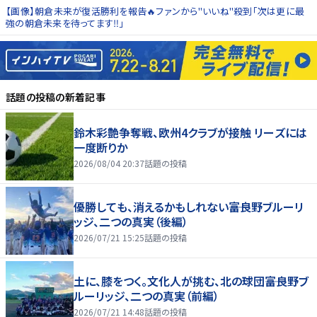
【画像】朝倉未来が復活勝利を報告🔥ファンから"いいね"殺到「次は更に最
強の朝倉未来を待ってます‼️」
話題の投稿
の新着記事
鈴木彩艶争奪戦、欧州4クラブが接触 リーズには
一度断りか
2026/08/04 20:37
話題の投稿
優勝しても、消えるかもしれない――富良野ブルーリ
ッジ、二つの真実（後編）
2026/07/21 15:25
話題の投稿
土に、膝をつく。文化人が挑む、北の球団――富良野ブ
ルーリッジ、二つの真実（前編）
2026/07/21 14:48
話題の投稿