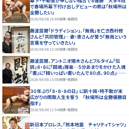
幕下・不動豊が申し合い稽古で８連勝 大学４冠
で春場所幕下付け出しデビューの男は「秋場所は
全勝したい」
2026/08/08 16:08
相撲・格闘技
藤波辰爾「ドラディション」、「無我」を亡き西村修
さんと「共同管理」…妻・恵さんが誓う「無我という
言葉を守っていきたい」
2026/08/08 15:38
相撲・格闘技
藤波辰爾、アントニオ猪木さんとフルタイム「伝
説」８・８に「闘魂」揮毫…５分あまりをかけた入魂
「書」に「精いっぱい書いたんで８０点、９０点」…
「人間・藤波辰爾展」開催
2026/08/08 15:08
相撲・格闘技
３０年ぶり「８・８・８の日」 に新十両・時不動が末
広がりの関取人生を誓う 「秋場所は全勝優勝目
指す」
2026/08/08 11:54
相撲・格闘技
新日本プロレス、「熊本地震 チャリティＴシャツ」