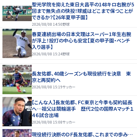
聖光学院を抑えた東日大昌平の148キロ右腕が5
回まで無失点の快投！球威はどこまで保つことが
できるか？【26年夏甲子園】
2026/08/08 14:50
野球
春夏連続出場の日本文理はスーパー1年生右腕
が浮上！投打の中心も安定【夏の甲子園・ベンチ
入り選手】
2026/08/08 15:24
野球
長友佑都、40歳シーズンも現役続行を決意 東
京と再契約へ
2026/08/08 15:19
サッカー
【こんな人】長友佑都、ＦＣ東京と今季も契約延長
へ…祖父は競輪選手 歴代２位の国際Ａマッチ１
４６試合出場
2026/08/08 15:08
サッカー
現役続行決断のＤＦ長友佑都、これまでの歩み…