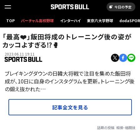
今日の予定
TOP
バーチャル高校野球
インターハイ
東京六大学野球
dodaSPO
（新しいタブ
「最高❤️」飯田将成のトレーニング後の姿が
カッコよすぎる⁉🥊
2023.06.11 19:11
ブレイキングダウンの日韓大将戦で注目を集めた飯田将
成が、10日に自身のインスタグラムを更新。トレーニング後
の鍛え抜かれた…
記事全文を見る
話題の投稿
相撲・格闘技