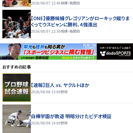
2026/08/07 22:45
相撲・格闘技
【ONE】優勝候補グレゴリアンがローキック蹴りま
くってウスビャンに勝利、４強進出
2026/08/07 22:30
相撲・格闘技
おすすめの記事
【速報】巨人 vs. ヤクルトほか
2026/08/08 15:00
野球
白樺学園が敗退 明暗分けたビデオ検証
2026/08/08 16:00
野球