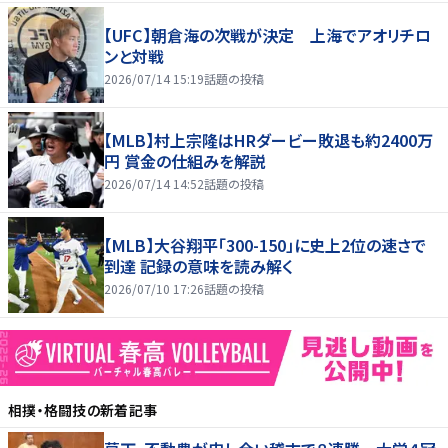
【UFC】朝倉海の次戦が決定 上海でアオリチロ
ンと対戦
2026/07/14 15:19
話題の投稿
【MLB】村上宗隆はHRダービー敗退も約2400万
円 賞金の仕組みを解説
2026/07/14 14:52
話題の投稿
【MLB】大谷翔平「300-150」に史上2位の速さで
到達 記録の意味を読み解く
2026/07/10 17:26
話題の投稿
相撲・格闘技
の新着記事