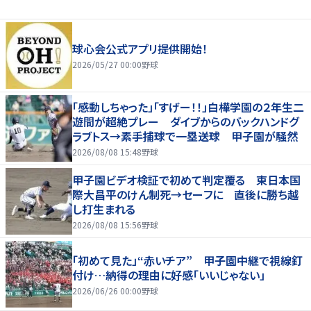
球心会公式アプリ提供開始！
2026/05/27 00:00
野球
「感動しちゃった」「すげー！！」白樺学園の２年生二
遊間が超絶プレー ダイブからのバックハンドグ
ラブトス→素手捕球で一塁送球 甲子園が騒然
2026/08/08 15:48
野球
甲子園ビデオ検証で初めて判定覆る 東日本国
際大昌平のけん制死→セーフに 直後に勝ち越
し打生まれる
2026/08/08 15:56
野球
「初めて見た」“赤いチア” 甲子園中継で視線釘
付け…納得の理由に好感「いいじゃない」
2026/06/26 00:00
野球