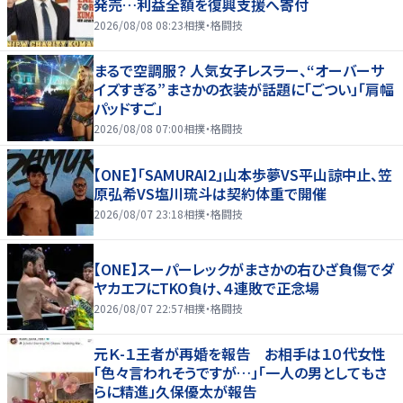
発売…利益全額を復興支援へ寄付
2026/08/08 08:23
相撲・格闘技
まるで空調服？ 人気女子レスラー、“オーバーサ
イズすぎる”まさかの衣装が話題に「ごつい」「肩幅
パッドすご」
2026/08/08 07:00
相撲・格闘技
【ONE】「SAMURAI2」山本歩夢VS平山諒中止、笠
原弘希VS塩川琉斗は契約体重で開催
2026/08/07 23:18
相撲・格闘技
【ONE】スーパーレックがまさかの右ひざ負傷でダ
ヤカエフにTKO負け、４連敗で正念場
2026/08/07 22:57
相撲・格闘技
元Ｋ-１王者が再婚を報告 お相手は１０代女性
「色々言われそうですが…」「一人の男としてもさ
らに精進」久保優太が報告