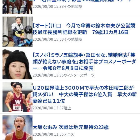
2026/08/08 15:33
その他競技
【オート】川口 今月で傘寿の鈴木章夫が公営競
技最年長勝利記録を更新 79歳11カ月16日
2026/08/08 15:09
その他競技
【スノボ】ミラノ五輪旗手・冨田せな、結婚発表「笑
顔が絶えない家庭を」お相手はプロスノーボーダ
ー…令和８年８月８日に発表
2026/08/08 13:36
ウィンタースポーツ
Ｕ２０世界陸上３０００Ｍで早大の本田桜二郎が
銅メダル！ 中大の簡子傑は６位入賞 早大の新
妻遼己は１１位
2026/08/08 13:07
陸上
大坂なおみ 次戦は地元期待の23歳
2026/08/08 11:55
テニス