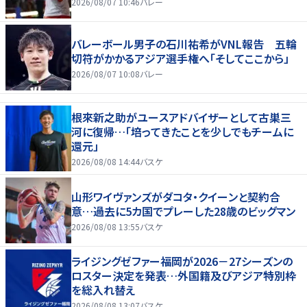
2026/08/07 10:46
バレー
バレーボール男子の石川祐希がVNL報告 五輪
切符がかかるアジア選手権へ「そしてここから」
2026/08/07 10:08
バレー
根來新之助がユースアドバイザーとして古巣三
河に復帰…「培ってきたことを少しでもチームに
還元」
2026/08/08 14:44
バスケ
山形ワイヴァンズがダコタ・クイーンと契約合
意…過去に5カ国でプレーした28歳のビッグマン
2026/08/08 13:55
バスケ
ライジングゼファー福岡が2026－27シーズンの
ロスター決定を発表…外国籍及びアジア特別枠
を総入れ替え
2026/08/08 13:07
バスケ