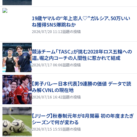
19歳ヤマルの“年上恋人♡”ガルシア、50万いい
ね獲得SNS爆跳ねか
2026/07/20 11:12
話題の投稿
競泳チーム「TASC」が挑む2028年ロス五輪への
道。堀之内コーチの人間性に惹かれて結成
2026/07/17 06:06
話題の投稿
【男子バレー日本代表】9連勝の価値 データで読
み解くVNLの現在地
2026/07/16 16:42
話題の投稿
【Jリーグ】秋春制元年が8月開幕 初の年度またぎ
シーズンで何が変わる
2026/07/15 15:55
話題の投稿