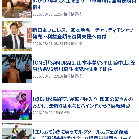
広がりの関取人生を誓う 「秋場所は全勝優勝目
指す」
2026/08/08 11:54
相撲格闘技
新日本プロレス、「熊本地震 チャリティＴシャツ」
発売…利益全額を復興支援へ寄付
2026/08/08 08:23
相撲格闘技
【ONE】「SAMURAI2」山本歩夢VS平山諒中止、笠
原弘希VS塩川琉斗は契約体重で開催
2026/08/07 23:18
相撲格闘技
【卓球】松島輝空、逆転４強入り「観客の皆さんの
おかげ」最終Gは４点ビハインドから７連続得点
2026/08/08 15:08
卓球
【エルムＳ】砂に戻ってルクソールカフェが復活
Ｖ 岩田望来騎手は全１０場重賞制覇へリーチ