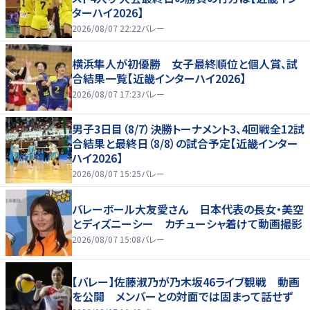
ターハイ2026】
2026/08/07 22:22
バレー
横浜隼人が初優勝 女子最終順位と個人賞、試
合結果一覧【近畿インターハイ2026】
2026/08/07 17:23
バレー
男子3日目（8/7）決勝トーナメント3、4回戦全12試
合結果と最終日（8/8）の試合予定【近畿インター
ハイ2026】
2026/08/07 15:25
バレー
バレーボール大友愛さん 日本代表の長女・美空
とディズニーシー カチューシャ着けて動画撮影
2026/08/07 15:08
バレー
【バレー】佐藤淑乃が乃木坂46ライブ観戦 動画
を公開 メンバーとの対面では固まって話せず