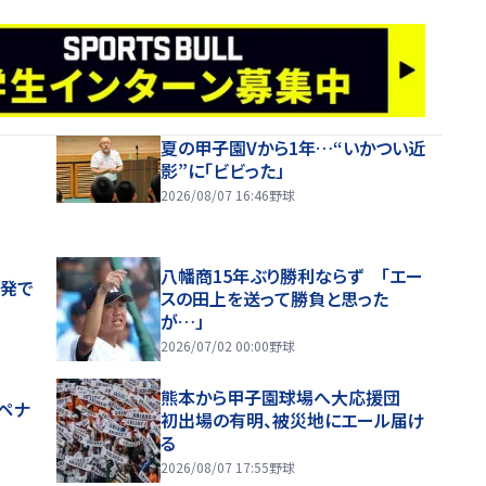
夏の甲子園Vから1年…“いかつい近
影”に「ビビった」
2026/08/07 16:46
野球
八幡商15年ぶり勝利ならず 「エー
先発で
スの田上を送って勝負と思った
が…」
2026/07/02 00:00
野球
熊本から甲子園球場へ大応援団
ペナ
初出場の有明、被災地にエール届け
る
2026/08/07 17:55
野球