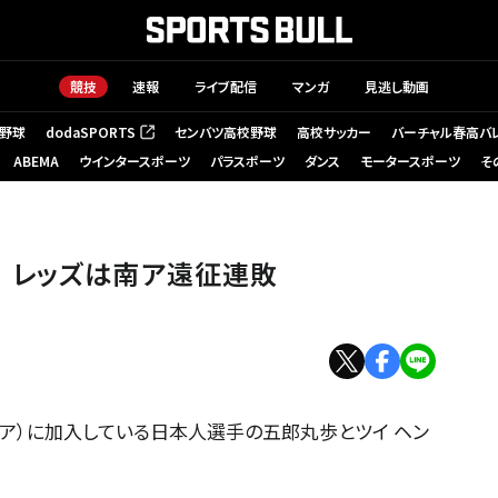
競技
速報
ライブ配信
マンガ
見逃し動画
野球
dodaSPORTS
センバツ高校野球
高校サッカー
バーチャル春高バ
（新しいタブで開く）
ABEMA
ウインタースポーツ
パラスポーツ
ダンス
モータースポーツ
そ
 レッズは南ア遠征連敗
ア）に加入している日本人選手の五郎丸歩とツイ ヘン