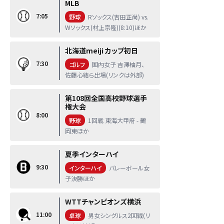
MLB
7:05
野球
Rソックス(吉田正尚) vs.
Wソックス(村上宗隆)(8:10)ほか
北海道meiji カップ初日
7:30
ゴルフ
国内女子 吉澤柚月、
佐藤心結ら出場(リンクは外部)
第108回全国高校野球選手
権大会
8:00
野球
1回戦 東海大甲府 - 鶴
岡東ほか
夏季インターハイ
9:30
インターハイ
バレーボール女
子決勝ほか
WTTチャンピオンズ横浜
11:00
卓球
男女シングルス2回戦(リ