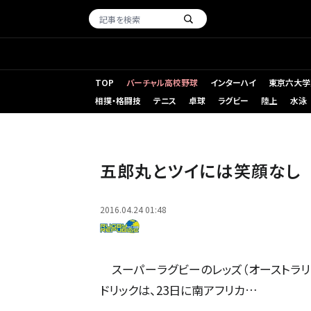
TOP
バーチャル高校野球
インターハイ
東京六大学
相撲・格闘技
テニス
卓球
ラグビー
陸上
水泳
五郎丸とツイには笑顔なし
2016.04.24 01:48
スーパーラグビーのレッズ（オーストラリ
ドリックは、23日に南アフリカ…