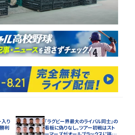
ー入り
『ラグビー界最大のライバル同士』の
初勝利
看板に偽りなし。ツアー初戦はスト
ーマーズがオールブラックスに挑