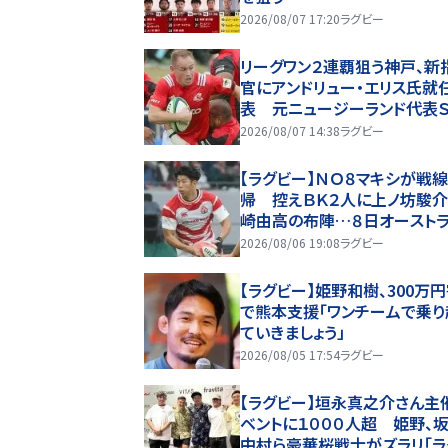
2026/08/07 17:20
ラグビー
リーグワン２連覇狙う神戸、新
官にアンドリュー・エリス氏就
表 元ニュージーランド代表
2026/08/07 14:38
ラグビー
【ラグビー】ＮＯ８マキシが戦
帰 控えＢＫ２人に上ノ坊駿介
崎由高の布陣…８日オースト
戦
2026/08/06 19:08
ラグビー
【ラグビー】姫野和樹、300万
で熊本支援「ワンチームで乗り
ていきましょう」
2026/08/05 17:54
ラグビー
【ラグビー】垣永真之介さん主
ベントに１０００人超 姫野、坂
中村ら豪華桜戦士がズラリ「ラ