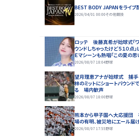
BEST BODY JAPANをライブ
2026/04/01 00:00
その他競技
ロッテ 後藤真希が始球式「
ウンドしちゃったけど５１０点」
Ｅマシーンも熱唱「この夏の思
になった」
2026/08/07 18:04
野球
望月理恵アナが始球式 捕手
林のミットにショートバウンド
る 場内歓声
2026/08/07 18:00
野球
熊本から甲子園へ大応援団 
場の有明、被災地にエール届
2026/08/07 17:55
野球