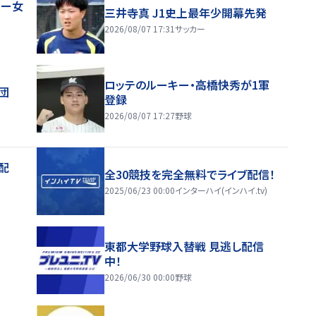
レー女
三井寺真 J1史上最年少開幕先発
2026/08/07 17:31
サッカー
ロッテのルーキー・高橋快秀が1軍
団
登録
2026/08/07 17:27
野球
配
全30競技を完全無料でライブ配信！
2025/06/23 00:00
インターハイ(インハイ.tv)
東都大学野球入替戦 見逃し配信
中！
2026/06/30 00:00
野球