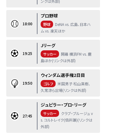
ンクは外部)
プロ野球
18:00
野球
DeNA vs. 広島、日本ハ
ム vs. 楽天ほか
Jリーグ
19:25
サッカー
開幕 横浜FM vs. 鹿
島ほか(リンクは外部)
ウィンダム選手権2日目
19:50
ゴルフ
米国男子 松山英樹、
久常涼ら出場(リンクは外部)
ジュピラー・プロ・リーグ
サッカー
クラブ・ブルージュ v
27:45
s. コルトレイク(倍井謙)(リンクは
外部)