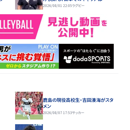
かった。いい思い出」
2026/08/01 22:05
ラグビー
鹿島の現役高校生・吉田湊海がスタ
メン
2026/08/07 17:53
サッカー