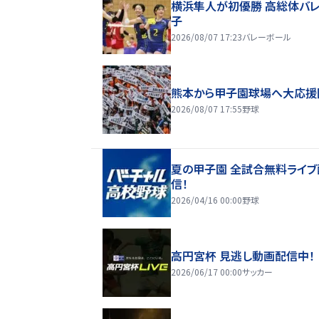
横浜隼人が初優勝 高総体バ
子
2026/08/07 17:23
バレーボール
熊本から甲子園球場へ大応援
2026/08/07 17:55
野球
夏の甲子園 全試合無料ライブ
信！
2026/04/16 00:00
野球
高円宮杯 見逃し動画配信中！
2026/06/17 00:00
サッカー