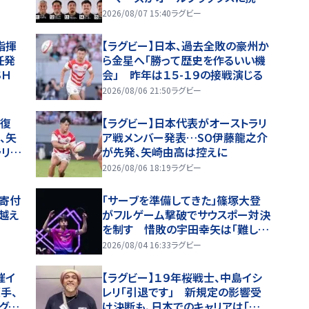
む。歴史を刻めるか
2026/08/07 15:40
ラグビー
指揮
【ラグビー】日本、過去全敗の豪州か
任発
ら金星へ「勝って歴史を作るいい機
ＳＨ
会」 昨年は１５-１９の接戦演じる
2026/08/06 21:50
ラグビー
線復
【ラグビー】日本代表がオーストラリ
、矢
ア戦メンバー発表…SO伊藤龍之介
ラリア
が先発、矢崎由高は控えに
2026/08/06 18:19
ラグビー
円寄付
「サーブを準備してきた」篠塚大登
越え
がフルゲーム撃破でサウスポー対決
を制す 惜敗の宇田幸矢は「難しい
試合」【WTTチャンピオンズ横浜202
2026/08/04 16:33
ラグビー
6】
催イ
【ラグビー】１９年桜戦士、中島イシ
手、
レリ「引退です」 新規定の影響受
グビ
け決断も、日本でのキャリアは「楽し