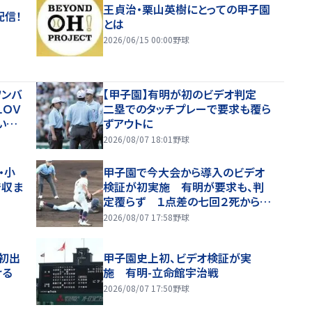
王貞治・栗山英樹にとっての甲子園
配信！
とは
2026/06/15 00:00
野球
ワンバ
【甲子園】有明が初のビデオ判定
ＬＯＶ
二塁でのタッチプレーで要求も覆ら
い出
ずアウトに
2026/08/07 18:01
野球
・小
甲子園で今大会から導入のビデオ
で収ま
検証が初実施 有明が要求も、判
定覆らず １点差の七回２死から二
盗も判定アウト
2026/08/07 17:58
野球
初出
甲子園史上初、ビデオ検証が実
ける
施 有明-立命館宇治戦
2026/08/07 17:50
野球