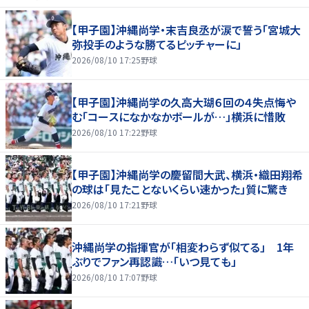
【甲子園】沖縄尚学・末吉良丞が涙で誓う「宮城大
弥投手のような勝てるピッチャーに」
2026/08/10 17:25
野球
【甲子園】沖縄尚学の久高大瑚６回の４失点悔や
む「コースになかなかボールが…」横浜に惜敗
2026/08/10 17:22
野球
【甲子園】沖縄尚学の慶留間大武、横浜・織田翔希
の球は「見たことないくらい速かった」質に驚き
2026/08/10 17:21
野球
沖縄尚学の指揮官が「相変わらず似てる」 1年
ぶりでファン再認識…「いつ見ても」
2026/08/10 17:07
野球