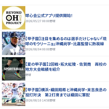
球心会公式アプリ提供開始！
2026/05/27 00:00
野球
【甲子園】注目を集めるのは選手だけじゃない「琉
球のモウリーニョ」沖縄尚学・比嘉監督に熱視線
2026/08/04 00:00
野球
【夏の甲子園】2回戦・拓大紅陵 - 佐賀商 両校の
地方大会戦績を紹介
野球
【甲子園】横浜・織田翔希と沖縄尚学・末吉良丞の
投打対決 第２打席までは織田に軍配
2026/08/10 14:58
野球