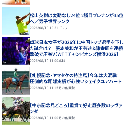
松山英樹は変動なし24位 2勝目ブレナンが35位
へ／男子世界ランク
2026/08/10 10:31
ゴルフ
卓球日本女子が2026年に中国トップ選手を下し
た試合は？ 張本美和が王芸迪＆陳幸同を連続
撃破で圧巻V【WTTチャンピオンズ横浜2026】
2026/08/10 11:00
卓球
【札幌記念・ヤマタケの特注馬】今年は大混戦！
圧倒的な距離実績が心強いシェイクユアハート
2026/08/10 11:15
その他競技
【中京記念見どころ】重賞で好走歴多数のラヴァ
ンダ
2026/08/10 11:00
その他競技