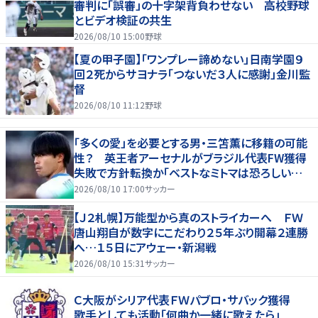
審判に「誤審」の十字架背負わせない 高校野球
とビデオ検証の共生
2026/08/10 15:00
野球
【夏の甲子園】「ワンプレー諦めない」日南学園９
回２死からサヨナラ「つないだ３人に感謝」金川監
督
2026/08/10 11:12
野球
「多くの愛」を必要とする男・三笘薫に移籍の可能
性？ 英王者アーセナルがブラジル代表FW獲得
失敗で方針転換か「ベストなミトマは恐ろしいほ
ど優れている」
2026/08/10 17:00
サッカー
【Ｊ２札幌】万能型から真のストライカーへ ＦＷ
唐山翔自が数字にこだわり２５年ぶり開幕２連勝
へ…１５日にアウェー・新潟戦
2026/08/10 15:31
サッカー
Ｃ大阪がシリア代表ＦＷパブロ・サバック獲得
歌手としても活動「何曲か一緒に歌えたら」