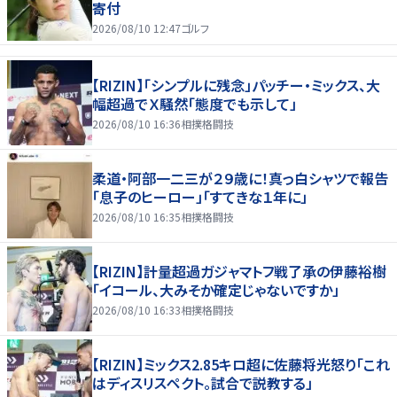
寄付
2026/08/10 12:47
ゴルフ
【RIZIN】「シンプルに残念」パッチー・ミックス、大
幅超過でＸ騒然「態度でも示して」
2026/08/10 16:36
相撲格闘技
柔道・阿部一二三が２９歳に！真っ白シャツで報告
「息子のヒーロー」「すてきな１年に」
2026/08/10 16:35
相撲格闘技
【RIZIN】計量超過ガジャマトフ戦了承の伊藤裕樹
「イコール、大みそか確定じゃないですか」
2026/08/10 16:33
相撲格闘技
【RIZIN】ミックス2.85キロ超に佐藤将光怒り「これ
はディスリスペクト。試合で説教する」