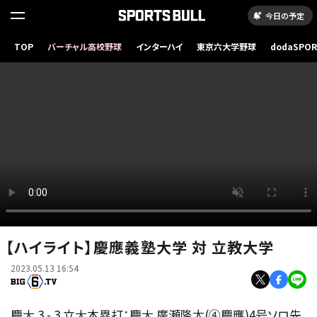
今日の予定
TOP
バーチャル高校野球
インターハイ
東京六大学野球
dodaSPO
（新しいタブ
【ハイライト】慶應義塾大学 対 立教大学
2023.05.13 16:54
慶大 3 - 3 立大本塁打：慶大 廣瀬隆太(④慶應)4号ソロ先