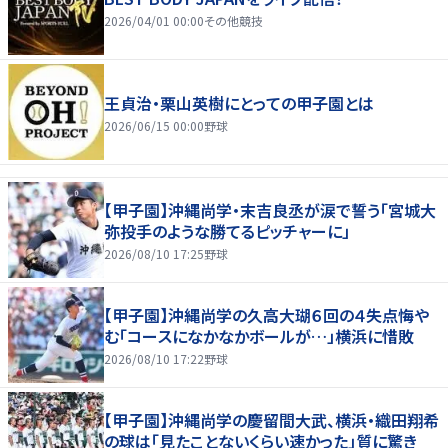
2026/04/01 00:00
その他競技
王貞治・栗山英樹にとっての甲子園とは
2026/06/15 00:00
野球
【甲子園】沖縄尚学・末吉良丞が涙で誓う「宮城大
弥投手のような勝てるピッチャーに」
2026/08/10 17:25
野球
【甲子園】沖縄尚学の久高大瑚６回の４失点悔や
む「コースになかなかボールが…」横浜に惜敗
2026/08/10 17:22
野球
【甲子園】沖縄尚学の慶留間大武、横浜・織田翔希
の球は「見たことないくらい速かった」質に驚き