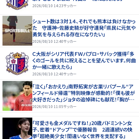
2026/08/10 14:23
サッカー
シュート数は３対１４、それでも熊本は負けなかっ
た 守護神・佐藤史騎が好守連発「県民に元気や
勇気を与えられる存在になりたい」
2026/08/10 12:40
サッカー
Ｃ大阪がシリア代表ＦＷパブロ・サバック獲得「多
くのゴールを共に祝えることを望んでいます。何曲
か一緒に歌えたら」
2026/08/10 12:40
サッカー
｢泣く｣｢おかえり｣南野拓実が古巣リバプール“ア
ンフィールド帰還”特別映像が感動的！｢僕も彼が
大好きだった｣ジョタの追悼碑にも献花！｢胸が熱
くなります…｣
2026/08/10 11:05
サッカー
「可愛さも金メダルですね！」20歳バドミントン女
子、密着“ドアップ”で優勝報告 2週連続Vの快
挙「超絶美少女！間違いなく世界を支配する」