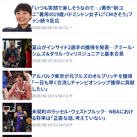
「いつも笑顔で楽しそうなので…」黄色“新ユ
ニ”着用の19歳バドミントン女子に「CMきそう」フ
ァン続々反応
2026/08/08 16:10
バレー
富山がインサイド2選手の獲得を発表…アミール・
シムズ＆ダラル・ウィリスジュニアと基本合意
2026/08/10 16:02
バスケ
アルバルク東京が元ブルズのオルブリッチを獲得
「一日も早く合流しチャンピオンシップ獲得に貢献
したい」
2026/08/10 15:58
バスケ
未契約のラッセル・ウェストブルック…NBAにおけ
る将来は「正直な話、考えていない」
2026/08/10 15:24
バスケ