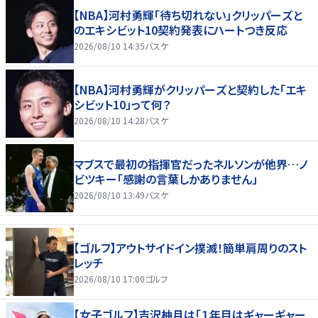
【NBA】河村勇輝「待ち切れない」クリッパーズと
のエキシビット10契約発表にハートつき反応
2026/08/10 14:35
バスケ
【NBA】河村勇輝がクリッパーズと契約した「エキ
シビット10」って何？
2026/08/10 14:28
バスケ
マブスで最初の指揮官だったネルソンが他界…ノ
ビツキー「感謝の言葉しかありません」
2026/08/10 13:49
バスケ
【ゴルフ】アウトサイドイン撲滅！簡単肩周りのスト
レッチ
2026/08/10 17:00
ゴルフ
【女子ゴルフ】吉沢柚月は「１年目はギャーギャー