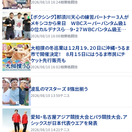
2026/08/10 16:24
相撲格闘技
【ボクシング】那須川天心の練習パートナー３人が
メキシコから来日 ＷＢＣスーパーバンタム級１
０位カルデナスら…９・２７ＷＢＣバンタム級王者・
井上拓真と再戦
2026/08/10 16:08
相撲格闘技
大相撲の冬巡業は１２月１９、２０日に沖縄・うるま
市で開催決定！ ８月１５日にはうるま市民にチ
ケット先行販売も
2026/08/10 16:02
相撲格闘技
波乱のマスターズ 8強出揃う
2026/08/10 13:50
テニス
愛知・名古屋アジア競技大会とパラ競技大会、ア
シックスが日本代表ウエアを発表
2026/08/10 14:21
テニス