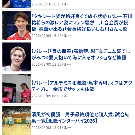
2026/08/10 16:10
バレー
「タキシード姿が格好良くて放心状態」バレー石川
祐希らの激レア姿にファン騒然 川合会長が投
稿「鼻血が出る」「会長格好良いし石川さんも超格
好いい」
2026/08/09 16:48
バレー
【バレー】「目の保養」高橋藍、黒Ｔ＆デニム姿でし
がみつく愛犬抱いて海に入るオフショなど披露
2026/08/09 12:12
バレー
【バレー】アルテミス北海道・鳥本香琳、オフはアク
ティブに 余市でサップも体験
2026/08/09 06:00
バレー
清風が初優勝 男子最終順位と個人賞、試合結
果一覧【近畿インターハイ2026】
2026/08/08 18:01
バレー