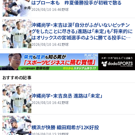
はプロ一本も 昨夏優勝投手が初戦で散る
2026/08/10 16:46
野球
沖縄尚学・末吉は涙「自分がふがいないピッチン
グをしたことに尽きる」進路は「未定」も「将来的に
はオリックスの宮城選手のように勝てる投手に」
最速１５０キロ左腕も３回３失点降板
2026/08/10 16:41
野球
おすすめの記事
沖縄尚学・末吉良丞 進路は「未定」
2026/08/10 16:41
野球
横浜が快勝 織田翔希が12K好投
2026/08/10 15:39
野球