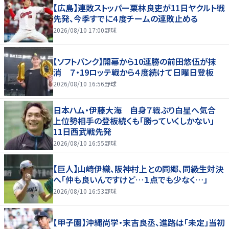
【広島】連敗ストッパー栗林良吏が11日ヤクルト戦
先発、今季すでに４度チームの連敗止める
2026/08/10 17:00
野球
【ソフトバンク】開幕から10連勝の前田悠伍が抹
消 ７・19ロッテ戦から４度続けて日曜日登板
2026/08/10 16:56
野球
日本ハム・伊藤大海 自身７戦ぶり白星へ気合
上位勢相手の登板続くも「勝っていくしかない」
11日西武戦先発
2026/08/10 16:55
野球
【巨人】山崎伊織、阪神村上との同郷、同級生対決
へ「仲も良いんですけど…１点でも少なく…」
2026/08/10 16:53
野球
【甲子園】沖縄尚学・末吉良丞、進路は「未定」当初