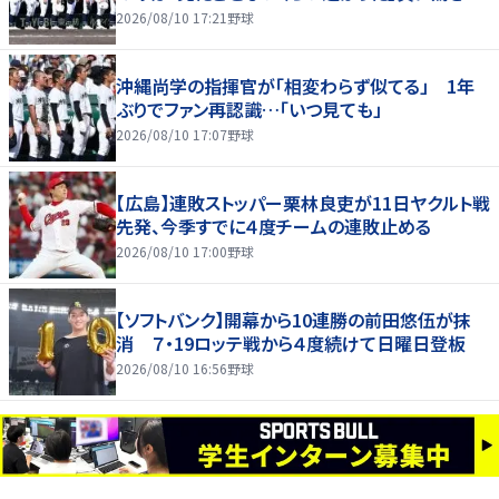
2026/08/10 17:21
野球
沖縄尚学の指揮官が「相変わらず似てる」 1年
ぶりでファン再認識…「いつ見ても」
2026/08/10 17:07
野球
【広島】連敗ストッパー栗林良吏が11日ヤクルト戦
先発、今季すでに４度チームの連敗止める
2026/08/10 17:00
野球
【ソフトバンク】開幕から10連勝の前田悠伍が抹
消 ７・19ロッテ戦から４度続けて日曜日登板
2026/08/10 16:56
野球