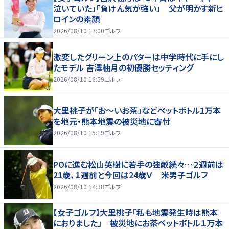
泣いていた」「負けん気が強い」 父が明かす新ヒ
ロインの素顔
2026/08/10 17:00
ゴルフ
激変したグリーン上のパターは中学時代に手にし
たモデル 吉澤柚月の初優勝セッティング
2026/08/10 16:59
ゴルフ
大里桃子が「お～いお茶」などペットボトル1万本
を地元・熊本地震の被災地に寄付
2026/08/10 15:19
ゴルフ
POに進む松山英樹に若手の強敵続々…２週前は
21歳、１週前と今回は24歳Ｖ 米男子ゴルフ
2026/08/10 14:38
ゴルフ
【女子ゴルフ】大里桃子「私も地震発生時は熊本
におりました」 被災地にお茶ペットボトル１万本