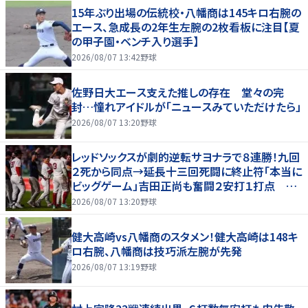
15年ぶり出場の伝統校・八幡商は145キロ右腕の
エース、急成長の2年生左腕の2枚看板に注目【夏
の甲子園・ベンチ入り選手】
2026/08/07 13:42
野球
佐野日大エース支えた推しの存在 堂々の完
封…憧れアイドルが「ニュースみていただけたら」
2026/08/07 13:20
野球
レッドソックスが劇的逆転サヨナラで８連勝！九回
２死から同点→延長十三回死闘に終止符「本当に
ビッグゲーム」吉田正尚も奮闘２安打１打点 本
拠地熱狂
2026/08/07 13:20
野球
健大高崎vs八幡商のスタメン！健大高崎は148キ
ロ右腕、八幡商は技巧派左腕が先発
2026/08/07 13:19
野球