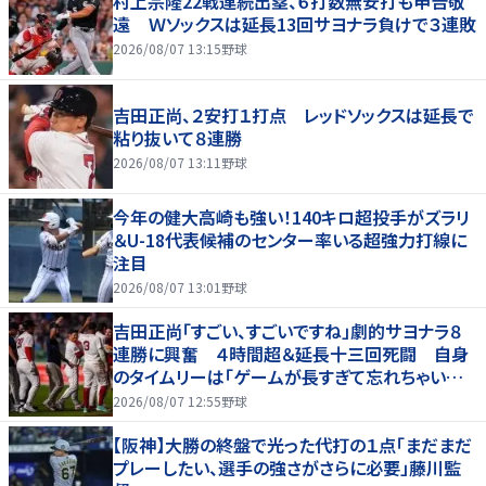
村上宗隆22戦連続出塁、６打数無安打も申告敬
遠 Ｗソックスは延長13回サヨナラ負けで３連敗
2026/08/07 13:15
野球
吉田正尚、２安打１打点 レッドソックスは延長で
粘り抜いて８連勝
2026/08/07 13:11
野球
今年の健大高崎も強い！140キロ超投手がズラリ
＆U-18代表候補のセンター率いる超強力打線に
注目
2026/08/07 13:01
野球
吉田正尚「すごい、すごいですね」劇的サヨナラ８
連勝に興奮 ４時間超＆延長十三回死闘 自身
のタイムリーは「ゲームが長すぎて忘れちゃいまし
た」
2026/08/07 12:55
野球
【阪神】大勝の終盤で光った代打の１点「まだまだ
プレーしたい、選手の強さがさらに必要」藤川監