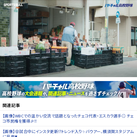
関連記事
【画像】WBCでの温かい交流で話題となったチェコ代表・エスカラ選手⚾️ チェ
コ市民権を獲得🎉‼️
【画像】😵試合中にインスタ更新⁉️トレンド入り✨バウアー、横須賀スタジアム
に見参❣️