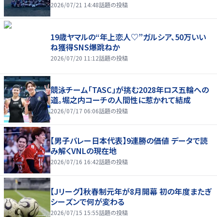
2026/07/21 14:48
話題の投稿
19歳ヤマルの“年上恋人♡”ガルシア、50万いい
ね獲得SNS爆跳ねか
2026/07/20 11:12
話題の投稿
競泳チーム「TASC」が挑む2028年ロス五輪への
道。堀之内コーチの人間性に惹かれて結成
2026/07/17 06:06
話題の投稿
【男子バレー日本代表】9連勝の価値 データで読
み解くVNLの現在地
2026/07/16 16:42
話題の投稿
【Jリーグ】秋春制元年が8月開幕 初の年度またぎ
シーズンで何が変わる
2026/07/15 15:55
話題の投稿