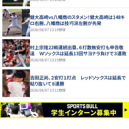
健大高崎vs八幡商のスタメン！健大高崎は148キ
ロ右腕、八幡商は技巧派左腕が先発
2026/08/07 13:19
野球
村上宗隆22戦連続出塁、６打数無安打も申告敬
遠 Ｗソックスは延長13回サヨナラ負けで３連敗
2026/08/07 13:15
野球
吉田正尚、２安打１打点 レッドソックスは延長で
粘り抜いて８連勝
2026/08/07 13:11
野球