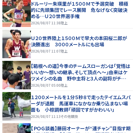
ドルーリー朱瑛里が１５００Ｍで予選突破 積極
的に先頭集団でレース展開 危なげなく突破決
める…Ｕ２０世界選手権
2026/08/07 11:38
陸上
Ｕ２０世界陸上１５００Ｍで早大の本田桜二郎が
決勝進出 ３０００メートルにも出場
2026/08/07 11:07
陸上
【箱根への道】今季のチームスローガンは「覚悟は
いいか～想いの継承、そして頂点へ～」由来はケ
ツメイシの名曲 野中主将と３人の副将がチーム
を引っ張る…夏合宿特集第１弾、国学院大
2026/08/07 05:00
陸上
１２００メートルを１分５秒８で走ったテイエムスパ
ーダが退厩 馬運車になかなか乗り込まない場
面も 小椋調教師「頑固ですがかわいい」
2026/08/07 11:13
その他競技
【ＰＯＧ談義】藤田オーナーが“連チャン”目指す期