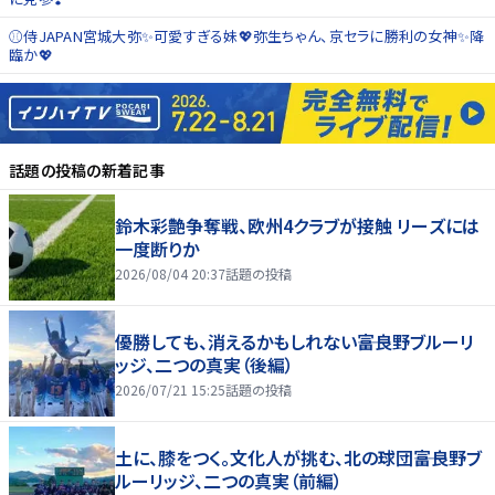
⚾️侍JAPAN宮城大弥✨可愛すぎる妹💖弥生ちゃん、京セラに勝利の女神✨降
臨か💖
話題の投稿
の新着記事
鈴木彩艶争奪戦、欧州4クラブが接触 リーズには
一度断りか
2026/08/04 20:37
話題の投稿
優勝しても、消えるかもしれない――富良野ブルーリ
ッジ、二つの真実（後編）
2026/07/21 15:25
話題の投稿
土に、膝をつく。文化人が挑む、北の球団――富良野ブ
ルーリッジ、二つの真実（前編）