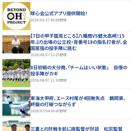
球心会公式アプリ提供開始！
2026/05/27 00:00
野球
【7日の甲子園見どころ】八幡商VS健大高崎！15
年ぶり出場の公立校・背番号18の指名打者が、全
国屈指の投手陣に挑む
2026/08/07 12:25
野球
8日初戦の大分商、「チームはいい状態」 自慢の
投手陣がカギ
2026/08/07 11:30
野球
東海大甲府、エース村尾が4回無失点 鶴岡東、
終盤の打線つながらず
2026/07/04 00:00
野球
三重との対戦を前に両監督が対談 松宗監督