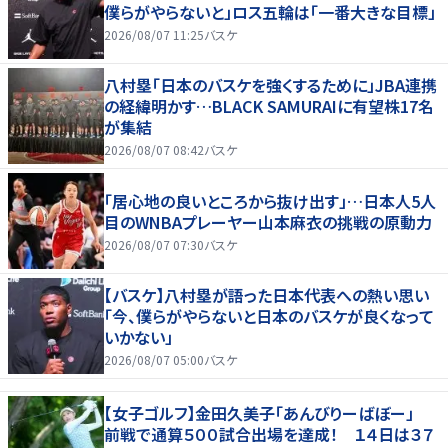
僕らがやらないと」ロス五輪は「一番大きな目標」
2026/08/07 11:25
バスケ
八村塁「日本のバスケを強くするために」JBA連携
の経緯明かす…BLACK SAMURAIに有望株17名
が集結
2026/08/07 08:42
バスケ
「居心地の良いところから抜け出す」…日本人5人
目のWNBAプレーヤー山本麻衣の挑戦の原動力
2026/08/07 07:30
バスケ
【バスケ】八村塁が語った日本代表への熱い思い
「今、僕らがやらないと日本のバスケが良くなって
いかない」
2026/08/07 05:00
バスケ
【女子ゴルフ】金田久美子「あんびりーばぼー」
前戦で通算５００試合出場を達成！ １４日は３７