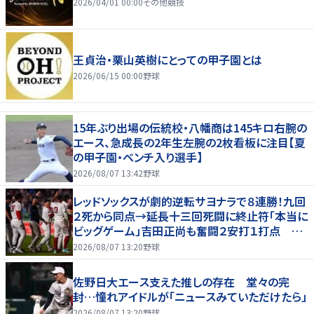
2026/04/01 00:00
その他競技
王貞治・栗山英樹にとっての甲子園とは
2026/06/15 00:00
野球
15年ぶり出場の伝統校・八幡商は145キロ右腕の
エース、急成長の2年生左腕の2枚看板に注目【夏
の甲子園・ベンチ入り選手】
2026/08/07 13:42
野球
レッドソックスが劇的逆転サヨナラで８連勝！九回
２死から同点→延長十三回死闘に終止符「本当に
ビッグゲーム」吉田正尚も奮闘２安打１打点 本
拠地熱狂
2026/08/07 13:20
野球
佐野日大エース支えた推しの存在 堂々の完
封…憧れアイドルが「ニュースみていただけたら」
2026/08/07 13:20
野球