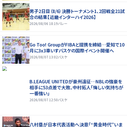
男子2日目（8/6）決勝トーナメント1、2回戦全21試
合の結果【近畿インターハイ2026】
2026/08/06 18:19
バレー
Go Too! GroupがFIBAと提携を締結…愛知で10
月に3x3車いすバスケの国際イベント開催へ
2026/08/07 13:02
バスケ
B.LEAGUE UNITEDが豪州遠征…NBLの強豪を
相手に53点差で大敗、中村拓人「悔しい気持ちが
一番強い」
2026/08/07 12:50
バスケ
八村塁が日本代表活動へ決意「“黄金時代”いま