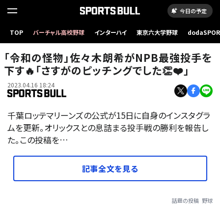
今日の予定
TOP
バーチャル高校野球
インターハイ
東京六大学野球
dodaSPO
（新しいタブ
「令和の怪物」佐々木朗希がNPB最強投手を
下す🔥「さすがのピッチングでした👏❤️」
2023.04.16 18:24
千葉ロッテマリーンズの公式が15日に自身のインスタグラ
ムを更新。オリックスとの息詰まる投手戦の勝利を報告し
た。この投稿を…
記事全文を見る
話題の投稿
野球