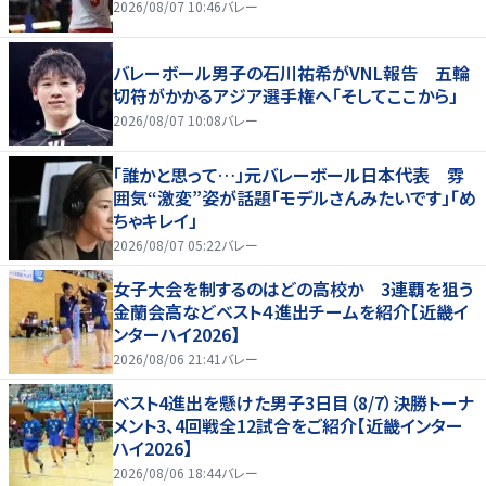
2026/08/07 10:46
バレー
バレーボール男子の石川祐希がVNL報告 五輪
切符がかかるアジア選手権へ「そしてここから」
2026/08/07 10:08
バレー
「誰かと思って…」元バレーボール日本代表 雰
囲気“激変”姿が話題「モデルさんみたいです」「め
ちゃキレイ」
2026/08/07 05:22
バレー
女子大会を制するのはどの高校か 3連覇を狙う
金蘭会高などベスト４進出チームを紹介【近畿イ
ンターハイ2026】
2026/08/06 21:41
バレー
ベスト4進出を懸けた男子3日目（8/7）決勝トーナ
メント3、4回戦全12試合をご紹介【近畿インター
ハイ2026】
2026/08/06 18:44
バレー