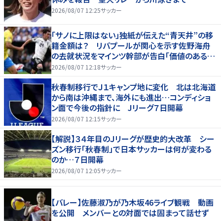
2026/08/07 12:25
サッカー
「サノに上限はない」独紙が伝えた“青天井”の移
籍金額は？ リバプールが関心を示す佐野海舟
の去就状況をマインツ幹部が告白「価値のあるも
のになる」
2026/08/07 12:18
サッカー
秋春制移行でＪ１キャンプ地に変化 北は北海道
から南は沖縄まで、海外にも進出…コンディショ
ン面で今後の指針に Jリーグ７日開幕
2026/08/07 12:15
サッカー
【解説】３４年目のＪリーグが歴史的大改革 シー
ズン移行「秋春制」で日本サッカーは何が変わる
のか…７日開幕
2026/08/07 12:05
サッカー
【バレー】佐藤淑乃が乃木坂46ライブ観戦 動画
を公開 メンバーとの対面では固まって話せず