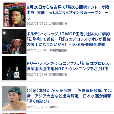
８月26日から名古屋で「燃える闘魂アントニオ猪
木展」開催 天山広吉らサイン会＆トークショー
も
2026/08/07 10:13
相撲格闘技
ボルチン・オレッグ、「ＩＷＧＰ王者」辻陽太に劇的
「初勝利」で首位…「好きのプロレスでオレが最強
の選手になりたいから！」…８・６後楽園全成績
2026/08/07 09:50
相撲格闘技
ドリー・ファンク・ジュニアさん、「新日本プロレス」
後楽園大会で追悼１０カウントゴングをささげる
2026/08/07 08:58
相撲格闘技
【競泳】本多灯が人身事故 「危険運転致傷」で起
訴 アジア大会など出場辞退 日本水連が謝罪
「深くお詫び」
2026/08/07 11:34
水泳