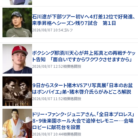
石川遼が下部ツアー初Ｖへ４打差12位で好発進、
来季昇格へシーズン残り７試合 第１日
2026/08/07 10:54
ゴルフ
ボクシング那須川天心が井上拓真との再戦チケッ
ト告知 「面白いですからワクワクさせますから」
2026/08/07 12:52
相撲格闘技
９日からスタート猪木VSアリ写真展「日本のお盆
はボンバイエ」弟・猪木啓介氏らがみどころ解説
2026/08/07 11:52
相撲格闘技
ドリー・ファンク・ジュニアさん、「全日本プロレス」
８・９後楽園ホール大会で追悼セレモニー…会場
ロビーに献花台を設置
2026/08/07 10:44
相撲格闘技