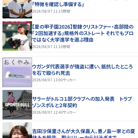
「特徴を確認し準備する」
2026/08/07 11:15
野球
【夏の甲子園2026】聖隷クリストファー・高部陸の
「２回加速する」規格外のストレート それでもプロ
ではなく大学進学を選ぶ理由
2026/08/07 11:10
野球
ウガンダ代表選手が強盗に遭い、抵抗したところ
を石で殴られ死去
2026/08/07 13:00
サッカー
サラーがトルコ１部クラブへの加入発表 トラブ
ゾンスポルと２年契約
2026/08/07 12:43
サッカー
吉田沙保里さんが大久保嘉人、豊ノ島一家との夏
休みを報告 聖火リレーから川泳ぎまで