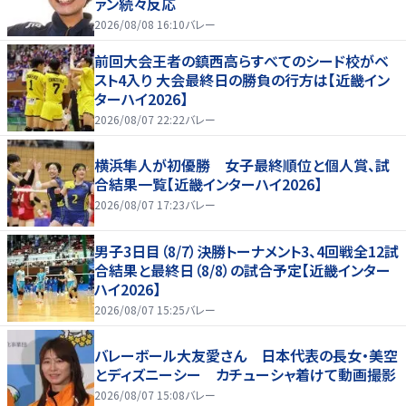
ァン続々反応
2026/08/08 16:10
バレー
前回大会王者の鎮西高らすべてのシード校がベ
スト4入り 大会最終日の勝負の行方は【近畿イン
ターハイ2026】
2026/08/07 22:22
バレー
横浜隼人が初優勝 女子最終順位と個人賞、試
合結果一覧【近畿インターハイ2026】
2026/08/07 17:23
バレー
男子3日目（8/7）決勝トーナメント3、4回戦全12試
合結果と最終日（8/8）の試合予定【近畿インター
ハイ2026】
2026/08/07 15:25
バレー
バレーボール大友愛さん 日本代表の長女・美空
とディズニーシー カチューシャ着けて動画撮影
2026/08/07 15:08
バレー