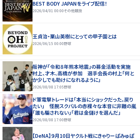
BEST BODY JAPANをライブ配信！
2026/04/01 00:00
その他競技
王貞治・栗山英樹にとっての甲子園とは
2026/06/15 00:00
野球
阪神が「令和８年熊本地震」の募金活動を実施
村上、才木、高橋が参加 選手会長の村上「何と
か少しでも助けになれるように」
2026/08/08 17:05
野球
ド軍電撃トレードは「本当にショックだった。戻り
たい」 怪腕スクバルの赤裸々な本音に非難の嵐
「誰も騙されない」「君は金儲けを選んだ」
2026/08/08 17:00
野球
【DeNA】９月10日ヤクルト戦にきゃりーぱみゅぱ