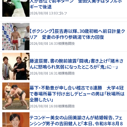
人が首位で前半ターン 金田久美子はダブルボ
ギーで後退
2026/08/08 13:03
ゴルフ
【ボクシング】辰吉寿以輝、30歳初戦へ前日計量ク
リア 愛妻の手作り参鶏湯で体力回復
2026/08/08 16:33
相撲格闘技
藤波辰爾、書の腕前披露「闘魂」書き上げ「猪木さ
んに怒鳴られ気弱になったところが『鬼』に…」
2026/08/08 16:31
相撲格闘技
幕下・不動豊が申し合い稽古で８連勝 大学４冠
で春場所幕下付け出しデビューの男は「秋場所は
全勝したい」
2026/08/08 16:08
相撲格闘技
テコンドー美女の山田美諭さんが結婚報告、フェ
ンシング男子の吉田健人と「本日、令和８年８月８