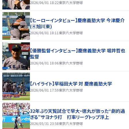
2026/06/01 18:22
東京六大学野球
【ヒーローインタビュー】慶應義塾大学 今津慶介
(④旭川東)
2026/06/01 18:11
東京六大学野球
【優勝監督インタビュー】慶應義塾大学 堀井哲也
監督
2026/06/01 18:06
東京六大学野球
【ハイライト】早稲田大学 対 慶應義塾大学
2026/06/01 17:59
東京六大学野球
32年ぶり天覧試合で早大・徳丸が放った“劇的過
ぎる”サヨナラ打 打率リーグトップ浮上
2026/05/31 23:58
東京六大学野球