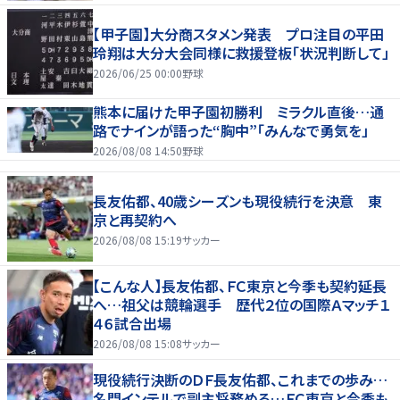
【甲子園】大分商スタメン発表 プロ注目の平田
玲翔は大分大会同様に救援登板「状況判断して」
2026/06/25 00:00
野球
熊本に届けた甲子園初勝利 ミラクル直後…通
路でナインが語った“胸中”「みんなで勇気を」
2026/08/08 14:50
野球
長友佑都、40歳シーズンも現役続行を決意 東
京と再契約へ
2026/08/08 15:19
サッカー
【こんな人】長友佑都、ＦＣ東京と今季も契約延長
へ…祖父は競輪選手 歴代２位の国際Ａマッチ１
４６試合出場
2026/08/08 15:08
サッカー
現役続行決断のＤＦ長友佑都、これまでの歩み…
名門インテルで副主将務める…ＦＣ東京と今季も