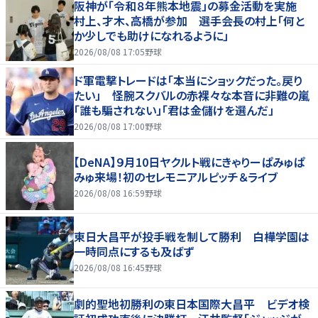
阪神が「令和８年熊本地震」の募金活動を実施
村上、才木、高橋が参加 選手会長の村上「何と
か少しでも助けになれるように」
2026/08/08 17:05
野球
ド軍電撃トレードは「本当にショックだった。戻り
たい」 怪腕スクバルの赤裸々な本音に非難の嵐
「誰も騙されない」「君は金儲けを選んだ」
2026/08/08 17:00
野球
【DeNA】９月10日ヤクルト戦にきゃりーぱみゅぱ
みゅ来場！初のセレモニアルピッチ＆ライブ
2026/08/08 16:59
野球
東日大昌平が投手戦を制して勝利 白樺学園は
一時同点にするも及ばず
2026/08/08 16:45
野球
劇的聖地初勝利の東日本国際大昌平 ビデオ検