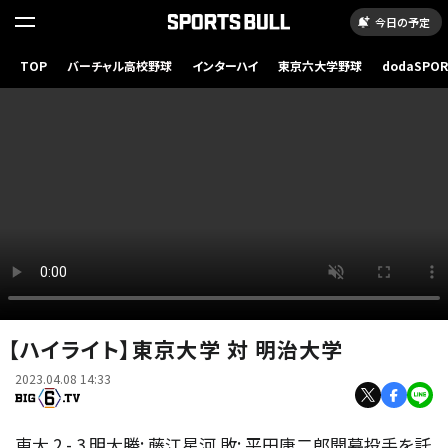
今日の予定
TOP
バーチャル高校野球
インターハイ
東京六大学野球
dodaSPO
（新しいタブ
【ハイライト】東京大学 対 明治大学
2023.04.08 14:33
東大 2 - 3 明大勝: 藤江星河 敗: 平田康二郎開幕投手を託