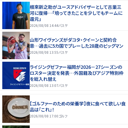
根來新之助がユースアドバイザーとして古巣三
河に復帰…「培ってきたことを少しでもチームに
還元」
2026/08/08 14:44
バスケ
山形ワイヴァンズがダコタ・クイーンと契約合
意…過去に5カ国でプレーした28歳のビッグマン
2026/08/08 13:55
バスケ
ライジングゼファー福岡が2026－27シーズンの
ロスター決定を発表…外国籍及びアジア特別枠
を総入れ替え
2026/08/08 13:07
バスケ
【ゴルファーのための栄養学】夜に食べて欲しい食
品は『これ』！
2026/08/08 17:00
ゴルフ