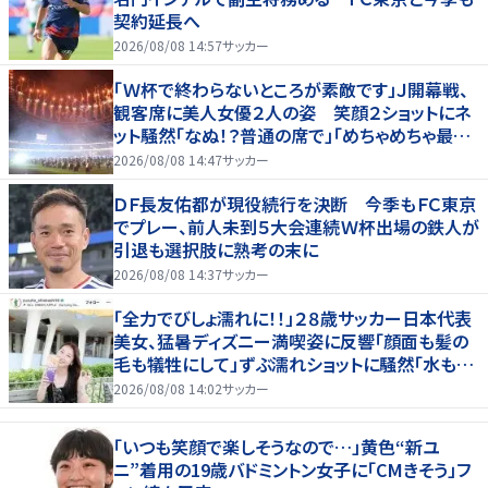
契約延長へ
2026/08/08 14:57
サッカー
「Ｗ杯で終わらないところが素敵です」Ｊ開幕戦、
観客席に美人女優２人の姿 笑顔２ショットにネ
ット騒然「なぬ！？普通の席で」「めちゃめちゃ最上
級に可愛すぎ」
2026/08/08 14:47
サッカー
ＤＦ長友佑都が現役続行を決断 今季もＦＣ東京
でプレー、前人未到５大会連続Ｗ杯出場の鉄人が
引退も選択肢に熟考の末に
2026/08/08 14:37
サッカー
「全力でびしょ濡れに！！」２８歳サッカー日本代表
美女、猛暑ディズニー満喫姿に反響「顔面も髪の
毛も犠牲にして」ずぶ濡れショットに騒然「水も滴
る」「女優さんかと」
2026/08/08 14:02
サッカー
「いつも笑顔で楽しそうなので…」黄色“新ユ
ニ”着用の19歳バドミントン女子に「CMきそう」フ