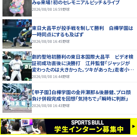
みゅ来場！初のセレモニアルピッチ＆ライブ
2026/08/08 16:59
野球
東日大昌平が投手戦を制して勝利 白樺学園は
一時同点にするも及ばず
2026/08/08 16:45
野球
劇的聖地初勝利の東日本国際大昌平 ビデオ検
証初成功直後に決勝打 江井監督「ジャッジが
変わったのは大きかった。ツキがあった」走者小内
は「自信があってセーフになってくれと」
2026/08/08 16:44
野球
【甲子園】白樺学園の金井瀬那＆後藤健、プロ顔
負け併殺完成を回想「気持ちで」「瞬時に判断」
2026/08/08 16:43
野球