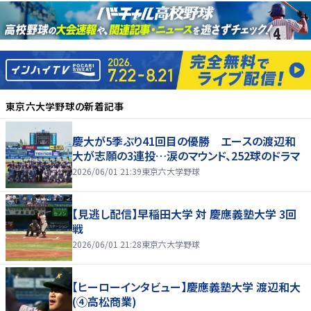
東京六大学野球
の新着記事
慶大が5季ぶり41回目の優勝 エースの渡辺和
大が志願の3連投…涙のマウンド、252球のドラマ
2026/06/01 21:39
東京六大学野球
【見逃し配信】早稲田大学 対 慶應義塾大学 3回
戦
2026/06/01 21:28
東京六大学野球
【ヒーローインタビュー】慶應義塾大学 渡辺和大
(④高松商業)