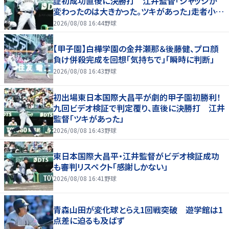
証初成功直後に決勝打 江井監督「ジャッジが
変わったのは大きかった。ツキがあった」走者小内
は「自信があってセーフになってくれと」
2026/08/08 16:44
野球
【甲子園】白樺学園の金井瀬那＆後藤健、プロ顔
負け併殺完成を回想「気持ちで」「瞬時に判断」
2026/08/08 16:43
野球
初出場東日本国際大昌平が劇的甲子園初勝利！
九回ビデオ検証で判定覆り、直後に決勝打 江井
監督「ツキがあった」
2026/08/08 16:43
野球
東日本国際大昌平・江井監督がビデオ検証成功
も審判リスペクト「感謝しかない」
2026/08/08 16:41
野球
青森山田が変化球とらえ1回戦突破 遊学館は1
点差に迫るも及ばず