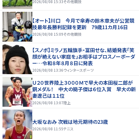
2026/08/08 15:33
その他競技
【オート】川口 今月で傘寿の鈴木章夫が公営競
技最年長勝利記録を更新 79歳11カ月16日
2026/08/08 15:09
その他競技
【スノボ】ミラノ五輪旗手・冨田せな、結婚発表「笑
顔が絶えない家庭を」お相手はプロスノーボーダ
ー…令和８年８月８日に発表
2026/08/08 13:36
ウィンタースポーツ
Ｕ２０世界陸上３０００Ｍで早大の本田桜二郎が
銅メダル！ 中大の簡子傑は６位入賞 早大の新
妻遼己は１１位
2026/08/08 13:07
陸上
大坂なおみ 次戦は地元期待の23歳
2026/08/08 11:55
テニス