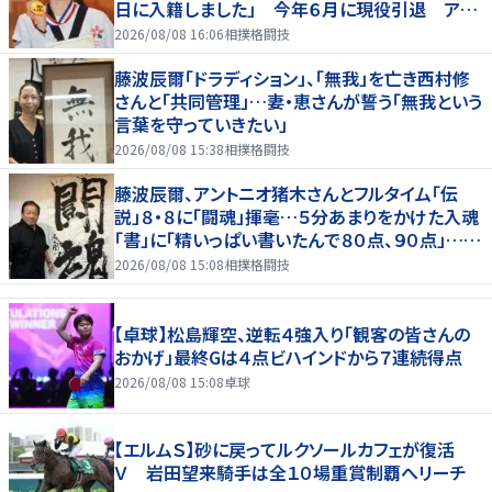
日に入籍しました」 今年６月に現役引退 アス
リート仲間からも祝福の声
2026/08/08 16:06
相撲格闘技
藤波辰爾「ドラディション」、「無我」を亡き西村修
さんと「共同管理」…妻・恵さんが誓う「無我という
言葉を守っていきたい」
2026/08/08 15:38
相撲格闘技
藤波辰爾、アントニオ猪木さんとフルタイム「伝
説」８・８に「闘魂」揮毫…５分あまりをかけた入魂
「書」に「精いっぱい書いたんで８０点、９０点」…
「人間・藤波辰爾展」開催
2026/08/08 15:08
相撲格闘技
【卓球】松島輝空、逆転４強入り「観客の皆さんの
おかげ」最終Gは４点ビハインドから７連続得点
2026/08/08 15:08
卓球
【エルムＳ】砂に戻ってルクソールカフェが復活
Ｖ 岩田望来騎手は全１０場重賞制覇へリーチ