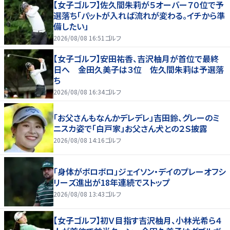
【女子ゴルフ】佐久間朱莉が５オーバー７０位で予
選落ち「パットが入れば流れが変わる。イチから準
備したい」
2026/08/08 16:51
ゴルフ
【女子ゴルフ】安田祐香、吉沢柚月が首位で最終
日へ 金田久美子は３位 佐久間朱莉は予選落
ち
2026/08/08 16:34
ゴルフ
「お父さんもなんかデレデレ」吉田鈴、グレーのミ
ニスカ姿で「白戸家」お父さん犬との２Ｓ披露
2026/08/08 14:16
ゴルフ
「身体がボロボロ」ジェイソン・デイのプレーオフシ
リーズ進出が18年連続でストップ
2026/08/08 13:43
ゴルフ
【女子ゴルフ】初Ｖ目指す吉沢柚月、小林光希ら４