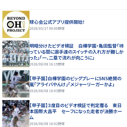
球心会公式アプリ提供開始！
2026/05/27 00:00
野球
明暗分けたビデオ検証 白樺学園・亀田監督「待
っている間に選手達のスイッチの入れ方が難しか
った」「一、二塁で流れが向こうに」
2026/08/08 16:19
野球
【甲子園】白樺学園のビッグプレーにSNS絶賛の
嵐「アライバやんけ」「メジャーリーガーかよ」
2026/08/08 16:03
野球
【甲子園】３度目のビデオ検証で判定覆る 東日
本国際大昌平 セーフになった走者が決勝ホー
ム
2026/08/08 16:02
野球