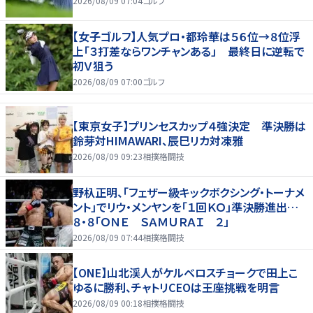
2026/08/09 07:04
ゴルフ
【女子ゴルフ】人気プロ・都玲華は５６位→８位浮
上「３打差ならワンチャンある」 最終日に逆転で
初Ｖ狙う
2026/08/09 07:00
ゴルフ
【東京女子】プリンセスカップ４強決定 準決勝は
鈴芽対HIMAWARI、辰巳リカ対凍雅
2026/08/09 09:23
相撲格闘技
野杁正明、「フェザー級キックボクシング・トーナメ
ント」でリウ・メンヤンを「１回ＫＯ」準決勝進出…
８・８「ＯＮＥ ＳＡＭＵＲＡＩ ２」
2026/08/09 07:44
相撲格闘技
【ONE】山北渓人がケルベロスチョークで田上こ
ゆるに勝利、チャトリCEOは王座挑戦を明言
2026/08/09 00:18
相撲格闘技