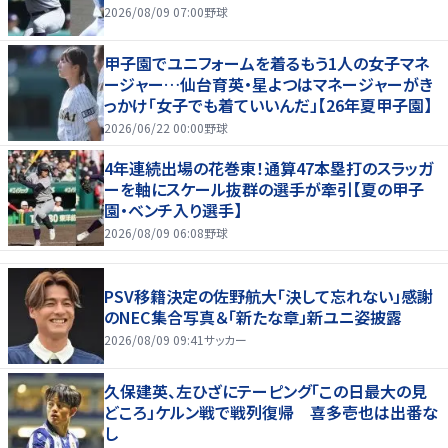
2026/08/09 07:00
野球
甲子園でユニフォームを着るもう1人の女子マネ
ージャー…仙台育英・星よつはマネージャーがき
っかけ「女子でも着ていいんだ」【26年夏甲子園】
2026/06/22 00:00
野球
4年連続出場の花巻東！通算47本塁打のスラッガ
ーを軸にスケール抜群の選手が牽引【夏の甲子
園・ベンチ入り選手】
2026/08/09 06:08
野球
PSV移籍決定の佐野航大「決して忘れない」感謝
のNEC集合写真＆「新たな章」新ユニ姿披露
2026/08/09 09:41
サッカー
久保建英、左ひざにテーピング「この日最大の見
どころ」ケルン戦で戦列復帰 喜多壱也は出番な
し