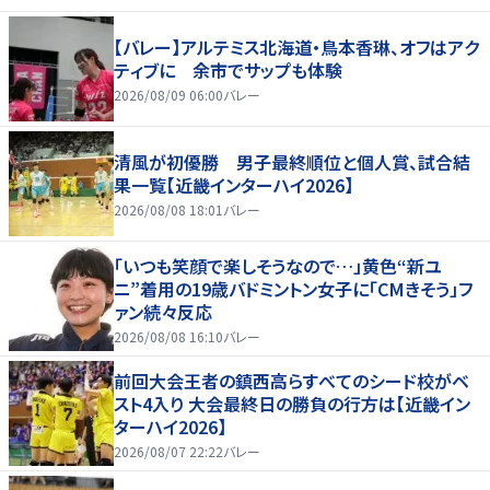
【バレー】アルテミス北海道・鳥本香琳、オフはアク
ティブに 余市でサップも体験
2026/08/09 06:00
バレー
清風が初優勝 男子最終順位と個人賞、試合結
果一覧【近畿インターハイ2026】
2026/08/08 18:01
バレー
「いつも笑顔で楽しそうなので…」黄色“新ユ
ニ”着用の19歳バドミントン女子に「CMきそう」フ
ァン続々反応
2026/08/08 16:10
バレー
前回大会王者の鎮西高らすべてのシード校がベ
スト4入り 大会最終日の勝負の行方は【近畿イン
ターハイ2026】
2026/08/07 22:22
バレー