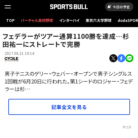
今日の予定
TOP
バーチャル高校野球
インターハイ
東京六大学野球
dodaSPO
ロジャー・フェデラー（2017年6月20日）(c) Getty Images
（新しいタブ
フェデラーがツアー通算1100勝を達成…杉
田祐一にストレートで完勝
2017.06.21 19:14
男子テニスのゲリー・ウェバー・オープンで男子シングルス
1回戦が6月20日に行われた。第1シードのロジャー・フェデ
ラーは杉…
記事全文を見る
テニス