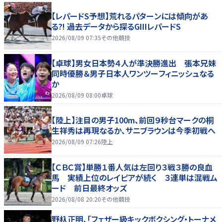
【レパードS予想】荒れるパターンには傾向があ
る?! 過去データから探るGIIIレパードS
2026/08/09 07:35
その他競技
【卓球】男女日本勢４人が準決勝進出 張本兄妹
同時優勝＆男子日本人ワンツーフィニッシュなる
か
2026/08/09 08:00
卓球
【陸上】注目の男子100m、前回９秒台マークの桐
生祥秀は再現なるか、サニブラウンは今季初戦へ
2026/08/09 07:26
陸上
【ＣＢＣ賞】単勝１番人気は左回り３戦３勝の良血
馬 実績上位のレイピアが続く ３連単は混戦ム
ード 前日最終オッズ
2026/08/08 20:20
その他競技
野杁正明、「フェザー級キックボクシング・トーナメ