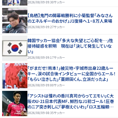
2026/08/09 09:30
サッカー
【鳥栖】鬼門の開幕戦勝利に小菊監督「みなさん
のエネルギーのおかげ」J1復帰へ１・８万人来場
2026/08/09 09:27
サッカー
韓国サッカー協会「多大な失望とご心配を…」性
接待疑惑を釈明 現在は「決して発生していな
い」
2026/08/09 09:17
サッカー
｢がまだせ！熊本！｣被災地・宇城市出身22歳ルー
キー、涙の試合後インタビューに全国からエール！
｢もらい泣きした｣｢薬師田くん、立派だったよ｣
2026/08/09 09:00
サッカー
｢アシストは憧れの香川真司からってエモい｣C大
阪のU-21日本代表MF、鮮烈なJ1初ゴール！圧巻
のニア突き刺しに｢夢樹えぐいわ｣｢ロス五輪頼む
ぞ｣
2026/08/09 08:35
サッカー