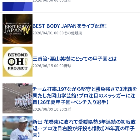
BEST BODY JAPANをライブ配信！
2026/04/01 00:00
その他競技
王貞治・栗山英樹にとっての甲子園とは
2026/06/15 00:00
野球
チーム打率.197ながら堅守と勝負強さで3連覇を
果たした岡山学芸館！プロ注目のスラッガーに注
目【26年夏甲子園・ベンチ入り選手】
2026/08/09 10:30
野球
新田 花巻東に敗れて愛媛県勢5年連続の初戦敗
退…プロ注目右腕が好投も惜敗【26年夏の甲子
園】