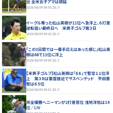
出 全米女子アマは順延
2026/08/09 09:50
ゴルフ
イーグル奪った松山英樹が11位へ急浮上、６打差
逆転狙い最終日へ 米男子ゴルフ第３日
2026/08/09 09:42
ゴルフ
「この3日間では一番手応えはあった感じ」松山英
樹は66で11位に浮上
2026/08/09 09:09
ゴルフ
【米男子ゴルフ】松山英樹は「６６」で暫定１１位浮
上 第３Ｒは雷雲接近でサスペンデッド 平田憲
聖は６５位
2026/08/09 08:51
ゴルフ
完全優勝へニーマンが2打差首位 浅地洋佑は14
位／LIV