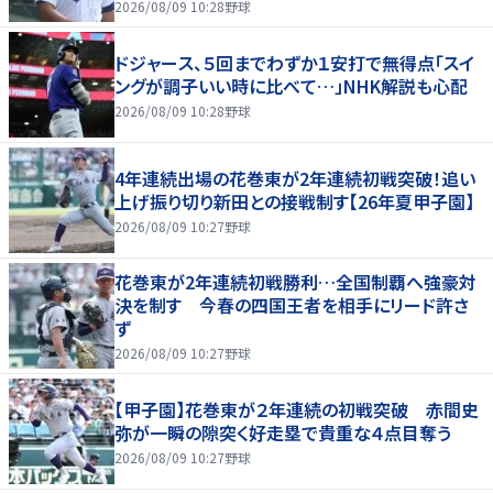
2026/08/09 10:28
野球
ドジャース、５回までわずか１安打で無得点「スイ
ングが調子いい時に比べて…」NHK解説も心配
2026/08/09 10:28
野球
4年連続出場の花巻東が2年連続初戦突破！追い
上げ振り切り新田との接戦制す【26年夏甲子園】
2026/08/09 10:27
野球
花巻東が2年連続初戦勝利…全国制覇へ強豪対
決を制す 今春の四国王者を相手にリード許さ
ず
2026/08/09 10:27
野球
【甲子園】花巻東が２年連続の初戦突破 赤間史
弥が一瞬の隙突く好走塁で貴重な４点目奪う
2026/08/09 10:27
野球