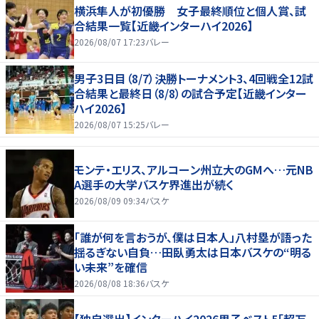
横浜隼人が初優勝 女子最終順位と個人賞、試
合結果一覧【近畿インターハイ2026】
2026/08/07 17:23
バレー
男子3日目（8/7）決勝トーナメント3、4回戦全12試
合結果と最終日（8/8）の試合予定【近畿インター
ハイ2026】
2026/08/07 15:25
バレー
モンテ・エリス、アルコーン州立大のGMへ…元NB
A選手の大学バスケ界進出が続く
2026/08/09 09:34
バスケ
「誰が何を言おうが、僕は日本人」八村塁が語った
揺るぎない自負…田臥勇太は日本バスケの“明る
い未来”を確信
2026/08/08 18:36
バスケ