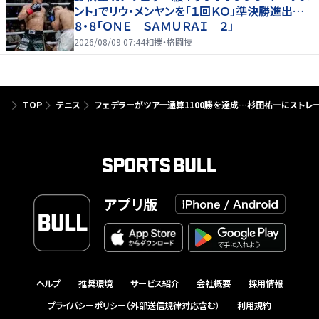
ント」でリウ・メンヤンを「１回ＫＯ」準決勝進出…
８・８「ＯＮＥ ＳＡＭＵＲＡＩ ２」
2026/08/09 07:44
相撲・格闘技
TOP
テニス
フェデラーがツアー通算1100勝を達成…杉田祐一にストレ
アプリ版
ヘルプ
推奨環境
サービス紹介
会社概要
採用情報
プライバシーポリシー（外部送信規律対応含む）
利用規約