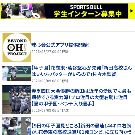
球心会公式アプリ提供開始！
2026/05/27 00:00
野球
【甲子園】花巻東・萬谷堅心が先発「新田高校さん
はいい左バッターがいるので」佐々木監督
2026/08/09 08:00
野球
春季四国大会優勝の新田は近年の愛媛でも最も
期待できる実力派！プロ注目の大型右腕に注目
【夏の甲子園・ベンチ入り選手】
2026/08/09 06:54
野球
【9日の甲子園見どころ】新田の最速144キロ右腕
が、花巻東の高校通算「81発コンビ」に立ち向かう