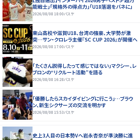
【独自選出】インターハイ2026男子ベスト5「超万
能戦士」「規格外の得点力」「U18落選をバネに」
2026/08/08 18:00
バスケ
東山高校や滋賀U18、台湾の強豪、大学勢が激
突…サン・クロレラ主催『SC CUP 2026』が開催へ
2026/08/08 17:00
バスケ
「たくさん説得したって感じではない」マクシー、レ
ブロンの“リクルート活動”を語る
2026/08/08 16:28
バスケ
「優勝したらスカイダイビングに行こう」…ブラウ
ン、新生シクサーズの交流を明かす
2026/08/08 15:53
バスケ
史上3人目の日本勢Vへ岩永杏奈が準決勝に進