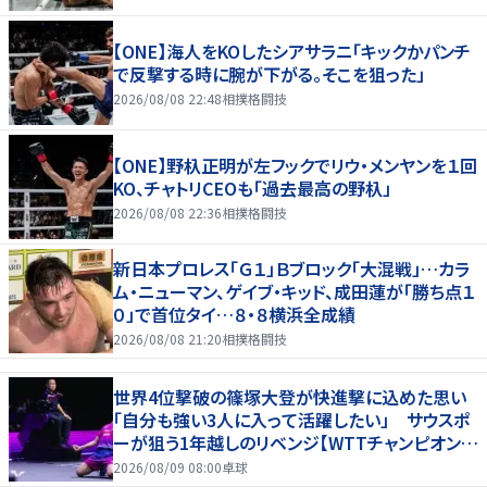
【ONE】海人をKOしたシアサラニ「キックかパンチ
で反撃する時に腕が下がる。そこを狙った」
2026/08/08 22:48
相撲格闘技
【ONE】野杁正明が左フックでリウ・メンヤンを１回
KO、チャトリCEOも「過去最高の野杁」
2026/08/08 22:36
相撲格闘技
新日本プロレス「Ｇ１」Ｂブロック「大混戦」…カラ
ム・ニューマン、ゲイブ・キッド、成田蓮が「勝ち点１
０」で首位タイ…８・８横浜全成績
2026/08/08 21:20
相撲格闘技
世界4位撃破の篠塚大登が快進撃に込めた思い
「自分も強い3人に入って活躍したい」 サウスポ
ーが狙う1年越しのリベンジ【WTTチャンピオンズ
横浜2026】
2026/08/09 08:00
卓球