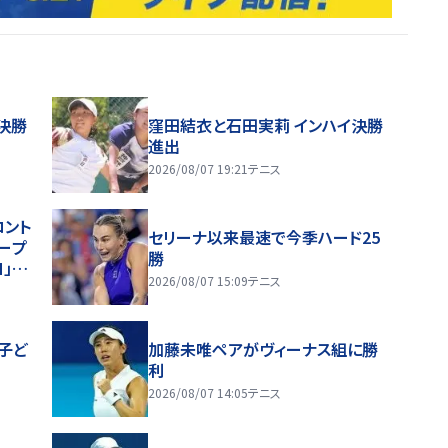
決勝
窪田結衣と石田実莉 インハイ決勝
進出
2026/08/07 19:21
テニス
ロント
セリーナ以来最速で今季ハード25
ープ
勝
H」や
2026/08/07 15:09
テニス
展開
子ど
加藤未唯ペアがヴィーナス組に勝
利
2026/08/07 14:05
テニス