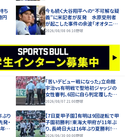
持ち
今も続く大谷翔平への“不可解な疑
億円
義”に米記者が反発 水原受刑者
が起こした事件の余波「オオタニが
ギャンブルをしていたと信じ込んで
2026/08/08 06:10
野球
いる人が一定数いる」
｢苦いデビュー戦になった｣立命館
宇治vs有明戦で聖地初ジャッジの
女性審判、6回に自ら判定覆したプ
レーを謝罪【26年夏甲子園】
2026/08/07 21:00
野球
年ぶり
【7日夏甲子園】有明は9回逆転で甲
先発・
子園初勝利！東海大甲府が11年ぶ
6年夏
り、長崎日大は16年ぶり夏勝利！健
大高崎・石垣が11K完投！
2026/06/30 00:00
野球