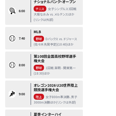
ナショナルバンク・オープン
テニス
女子シングルス3回戦
6:00
大坂なおみ vs. メルテンスほか
(リンクは外部)
MLB
7:40
野球
Dバックス vs. ドジャース
(佐々木先発予定)(10:40)ほか
第108回全国高校野球選手
権大会
8:00
野球
1回戦 英明 - 関東第一
(18:30)ほか
オレゴン2026 U20世界陸上
競技選手権大会
9:00
陸上
女子800m準決勝、男子
3000m決勝ほか(リンクは外部)
夏季インターハイ