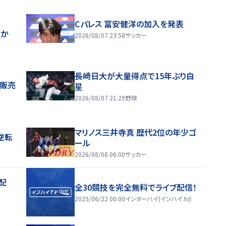
Cパレス 冨安健洋の加入を発表
ほか
2026/08/07 23:58
サッカー
長崎日大が大量得点で15年ぶり白
般販売
星
2026/08/07 21:29
野球
マリノス三井寺真 歴代2位の年少ゴ
逆転
ール
2026/08/08 06:00
サッカー
配
全30競技を完全無料でライブ配信！
2025/06/22 00:00
インターハイ(インハイ.tv)