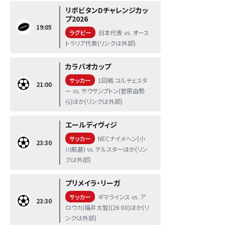
リポビタンDチャレンジカッ
プ2026
19:05
ラグビー
日本代表 vs. オース
トラリア代表(リンクは外部)
カラバオカップ
サッカー
1回戦 コルチェスタ
21:00
ー vs. サウサンプトン(菅原由勢
ら)ほか(リンクは外部)
エールディヴィジ
サッカー
NECナイメヘン(小
23:30
川航基) vs. テルスターほか(リン
クは外部)
プリメイラ・リーガ
サッカー
ギマラインス vs. ア
23:30
ロウカ(福井太智)(26:00)ほか(リ
ンクは外部)