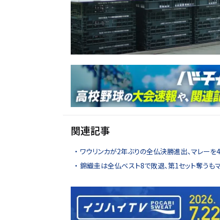
関連記事
ワウリンカが2年ぶりの全仏決勝進出、マレーを
錦織圭は全仏ベスト8で敗退、第1セット奪うも