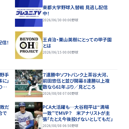
東都大学野球入替戦 見逃し配信
中！
2026/06/30 00:00
野球
王貞治・栗山英樹にとっての甲子園
配信！
とは
2026/06/15 00:00
野球
内野手
７連勝中ソフトバンク上茶谷大河、
事に」
前田悠伍と並び開幕８連勝以上複
りと
数なら61年ぶり／見どころ
2026/08/08 07:00
野球
連敗だ
PCA大活躍も…大谷翔平は“満場
合で
一致”でMVP？ 米アナリストが主
張「たとえ今後投げないとしてもだ」
2026/08/08 06:50
野球