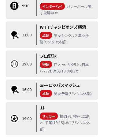
9:30
インターハイ
バレーボール男
子決勝ほか
WTTチャンピオンズ横浜
11:00
卓球
男女シングルス準々決
勝(リンクは外部)
プロ野球
15:00
野球
巨人 vs. ヤクルト、日本
ハム vs. 楽天(18:00)ほか
ヨーロッパスマッシュ
16:00
卓球
男女予選(リンクは外部)
J1
サッカー
福岡 vs. 神戸、広島
19:00
vs. 千葉(19:15)ほか(リンクは外
部)