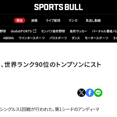
競技
速報
ライブ配信
マンガ
見逃し動画
野球
dodaSPORTS
センバツ高校野球
高校サッカー
バーチャル春高バ
（新しいタブで開く）
ABEMA
ウインタースポーツ
パラスポーツ
ダンス
モータースポーツ
そ
、世界ランク90位のトンプソンにスト
シングルス1回戦が行われた。第1シードのアンディ・マ