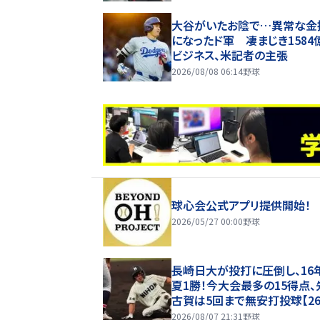
大谷がいたお陰で…異常な金
になったド軍 凄まじき1584
ビジネス、米記者の主張
2026/08/08 06:14
野球
球心会公式アプリ提供開始！
2026/05/27 00:00
野球
長崎日大が投打に圧倒し、16
夏1勝！今大会最多の15得点、
古賀は5回まで無安打投球【2
甲子園】
2026/08/07 21:31
野球