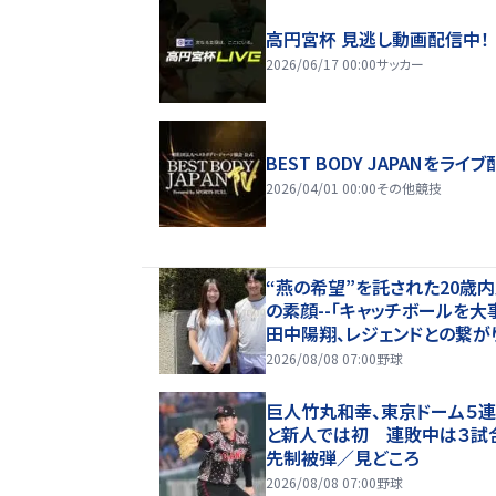
高円宮杯 見逃し動画配信中！
2026/06/17 00:00
サッカー
BEST BODY JAPANをライブ
2026/04/01 00:00
その他競技
“燕の希望”を託された20歳
の素顔--「キャッチボールを大
田中陽翔、レジェンドとの繋が
歩み【しのの応燕レポート】
2026/08/08 07:00
野球
巨人竹丸和幸、東京ドーム５
と新人では初 連敗中は３試
先制被弾／見どころ
2026/08/08 07:00
野球