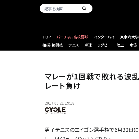
TOP
バーチャル高校野球
インターハイ
東京六大学
相撲・格闘技
テニス
卓球
ラグビー
陸上
水泳
アンディ・マレー（2017年6月20日）
マレーが1回戦で敗れる波乱
レート負け
2017.06.21 19:18
男子テニスのエイゴン選手権で6月20日に
レーはジョーダン・トンプソン…