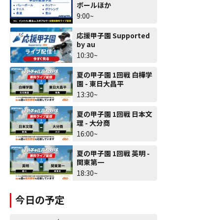
ボールほか
9:00~
応援甲子園 Supported
by au
10:30~
夏の甲子園 1回戦 白樺学
園 - 東日大昌平
13:30~
夏の甲子園 1回戦 日本文
理 - 大分商
16:00~
夏の甲子園 1回戦 英明 -
関東第一
18:30~
今日の予定