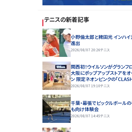
テニス
の新着記事
小野倫太郎と稗田光 インハイ
進出
2026/08/07 20:26
テニス
関西初！ウイルソンがグランフ
大阪にポップアップストアをオ
ン 限定ネオンピンクの「CLAS
洗練されたスポーツウェアを
2026/08/07 19:10
テニス
千葉・幕張でピックルボールの
も向け体験会
2026/08/07 14:45
テニス