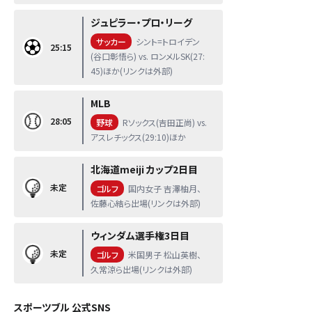
ジュピラー・プロ・リーグ
サッカー
シント=トロイデン
25:15
(谷口彰悟ら) vs. ロンメルSK(27:
45)ほか(リンクは外部)
MLB
28:05
野球
Rソックス(吉田正尚) vs.
アスレチックス(29:10)ほか
北海道meiji カップ2日目
未定
ゴルフ
国内女子 吉澤柚月、
佐藤心結ら出場(リンクは外部)
ウィンダム選手権3日目
未定
ゴルフ
米国男子 松山英樹、
久常涼ら出場(リンクは外部)
スポーツブル 公式SNS