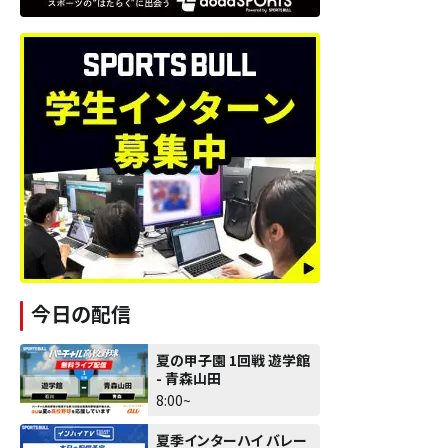
今日の配信
夏の甲子園 1回戦 遊学館
- 青森山田
8:00~
夏季インターハイ バレー