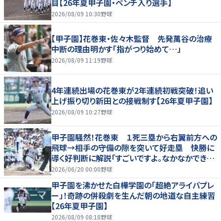
目【26年夏甲子園・ベンチ入り選手】
2026/08/09 10:30
野球
【甲子園】花巻東・佐々木監督 先発萬谷の治療
中断の理由明かす「指がつり始めて…」
2026/08/09 11:19
野球
4年連続出場の花巻東が2年連続初戦突破！追い
上げ振り切り新田との接戦制す【26年夏甲子園】
2026/08/09 10:27
野球
甲子園騒然！花巻東 １死三塁から右翼前方への
飛球→相手の守備の隙を突いて好走塁 快勝に
導く好判断に解説「すごいですよ。なかなかできな
いプレー」
2026/06/20 00:00
野球
甲子園を沸かせた白樺学園の「超絶アライバプレ
ー」！奇跡の併殺劇を生んだ朝の地道な自主練習
【26年夏甲子園】
2026/08/09 08:18
野球