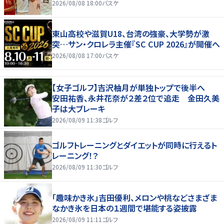
2026/08/08 18:00
バスケ
東山高校や滋賀U18、台湾の強豪、大学勢が激
突…サン・クロレラ主催『SC CUP 2026』が開催へ
2026/08/08 17:00
バスケ
【女子ゴルフ】吉沢柚月が単独トップで後半へ
安田祐香、永井花奈が２差２位で追走 金田久美
子は大ブレーキ
2026/08/09 11:38
ゴルフ
ゴルフトレーニングとダイエットが同時に行えるト
レーニング！？
2026/08/09 11:30
ゴルフ
「趣味かき氷」吉田優利、メロンや桃などさまざま
なかき氷を日本の１週間で堪能する姿披露
2026/08/09 11:11
ゴルフ