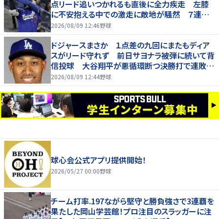
点リード追いつかれるも直後に全力疾走 左膝
に不安抱える中での激走に敵地が騒然 ７連敗
脱出
2026/08/09 12:46
野球
ドジャースまさか １点差の九回にまたもディア
スがリード守れず 前日サヨナラ被弾に続いて背
信投球 大谷翔平が悪循環断つ決勝打で連敗は
７でストップ
2026/08/09 12:44
野球
球心会公式アプリ提供開始！
2026/05/27 00:00
野球
チーム打率.197ながら堅守と勝負強さで3連覇を
果たした岡山学芸館！プロ注目のスラッガーに注