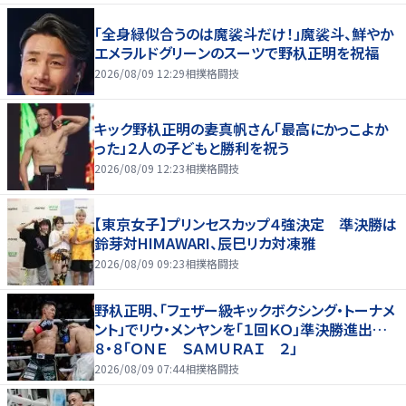
「全身緑似合うのは魔裟斗だけ！」魔裟斗、鮮やか
エメラルドグリーンのスーツで野杁正明を祝福
2026/08/09 12:29
相撲格闘技
キック野杁正明の妻真帆さん「最高にかっこよか
った」２人の子どもと勝利を祝う
2026/08/09 12:23
相撲格闘技
【東京女子】プリンセスカップ４強決定 準決勝は
鈴芽対HIMAWARI、辰巳リカ対凍雅
2026/08/09 09:23
相撲格闘技
野杁正明、「フェザー級キックボクシング・トーナメ
ント」でリウ・メンヤンを「１回ＫＯ」準決勝進出…
８・８「ＯＮＥ ＳＡＭＵＲＡＩ ２」
2026/08/09 07:44
相撲格闘技