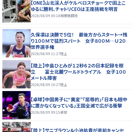
【ONE】山北渓人がケルベロスチョークで田上こ
ゆるに勝利、チャトリCEOは王座挑戦を明言
2026/08/09 00:18
相撲格闘技
久保凛は決勝で５位！ 最後方からスタート→残
り１００Ｍで猛烈スパート 女子８００Ｍ…Ｕ２０
世界選手権
2026/08/09 11:27
陸上
【陸上】中島ひとみが１２秒６２の日本記録を樹
立 富士北麓ワールドトライアル 女子１００
メートル障害
2026/08/09 10:27
陸上
【卓球】中国男子に“異変”「屈辱的」「日本も眼中
に置かなくなっている」王国全滅で広がる衝撃
2026/08/09 09:15
卓球
【陸上】サニブラウン＆小池祐貴が直前キャンセ