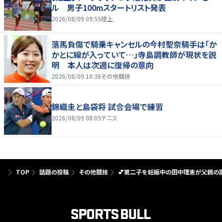
ル 男子100mスタートリスト発表
2026/08/09 09:55
陸上
落馬負傷で騎乗キャンセルの今村聖奈騎手は「か
かとに線が入っていて…」寺島調教師が現状を説
明 本人は次週に復帰の意向
2026/08/09 10:36
その他競技
錦織圭と島袋将 試合会場で練習
2026/08/09 08:05
テニス
TOP
話題の投稿
その他競技
💕第二子を妊娠中の田中理恵が父親の誕