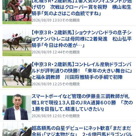
【札幌５Ｒ・２歳新馬】１番人気のウィエダンドが逃
げ切り 次戦はクローバー賞を視野 横山和生
騎手「気のよさはこの血統ですね」
2026/08/09 13:03
その他競技
【中京３Ｒ・２歳新馬】ショウナンパンドラの息子シ
ョウナンバトレニは母同様に２着発進 松山弘平
騎手「今日は枠の差が…」
2026/08/09 12:44
その他競技
【中京３Ｒ・２歳新馬】コントレイル産駒ドラゴンバ
ルドが評判通りの快勝！ 「来年の大きい舞台に」
と福永調教師 川田将雅騎手の手綱で初陣
2026/08/09 12:25
その他競技
スマートボーイなど管理の伊藤圭三調教師が札
幌１Ｒで現役１３人目のＪＲＡ通算６００勝 「次の
１勝を目指して、精進していきたい」
2026/08/09 12:01
その他競技
超高額馬の白星デビューにネット歓喜「まだまだ
余裕」「マジ本物だな」 ２・６億円馬ドラゴンバル