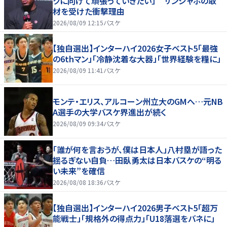
クに向けて頑張っていきたい」 サンジャポの取
材を受けた衝撃理由
2026/08/09 12:15
バスケ
【独自選出】インターハイ2026女子ベスト5「最強
の6thマン」「冷静沈着な大器」「世界経験を糧に」
2026/08/09 11:41
バスケ
モンテ・エリス、アルコーン州立大のGMへ…元NB
A選手の大学バスケ界進出が続く
2026/08/09 09:34
バスケ
「誰が何を言おうが、僕は日本人」八村塁が語った
揺るぎない自負…田臥勇太は日本バスケの“明る
い未来”を確信
2026/08/08 18:36
バスケ
【独自選出】インターハイ2026男子ベスト5「超万
能戦士」「規格外の得点力」「U18落選をバネに」