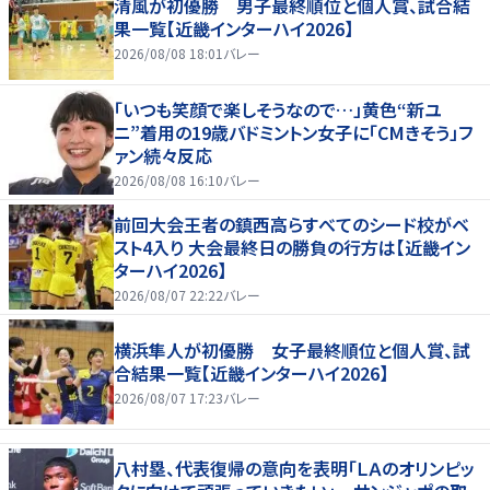
清風が初優勝 男子最終順位と個人賞、試合結
果一覧【近畿インターハイ2026】
2026/08/08 18:01
バレー
「いつも笑顔で楽しそうなので…」黄色“新ユ
ニ”着用の19歳バドミントン女子に「CMきそう」フ
ァン続々反応
2026/08/08 16:10
バレー
前回大会王者の鎮西高らすべてのシード校がベ
スト4入り 大会最終日の勝負の行方は【近畿イン
ターハイ2026】
2026/08/07 22:22
バレー
横浜隼人が初優勝 女子最終順位と個人賞、試
合結果一覧【近畿インターハイ2026】
2026/08/07 17:23
バレー
八村塁、代表復帰の意向を表明「ＬＡのオリンピッ