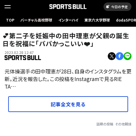
今日の予定
TOP
バーチャル高校野球
インターハイ
東京六大学野球
dodaSPO
（新しいタブ
💕第二子を妊娠中の田中理恵が父親の誕生
日を祝福に「パパかっこいい❤️」
2023.02.28 12:47
元体操選手の田中理恵が28日、自身のインスタグラムを更
新。近況を報告した。この投稿をInstagramで見るRIE
TA…
記事全文を見る
話題の投稿
その他競技