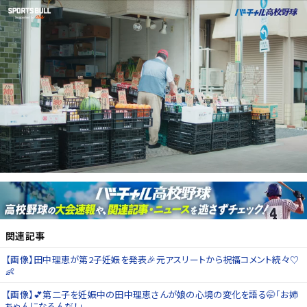
関連記事
【画像】田中理恵が第2子妊娠を発表🎉元アスリートから祝福コメント続々♡
👶
【画像】💕第二子を妊娠中の田中理恵さんが娘の心境の変化を語る🤭「お姉
ちゃんになるんだ！」