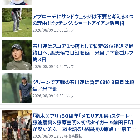
アプローチにサンドウェッジは不要と考える３つ
の理由！ピッチング、ショートアイアン活用術
2026/08/09 11:00
ゴルフ
石川遼はスコア１つ落として暫定68位後退で最
終日へ、悪天候で日没順延 米男子下部ゴルフ
第３日
2026/08/09 10:40
ゴルフ
グリーンで苦戦の石川遼は暫定68位 3日目は順
延／米下部
2026/08/09 10:30
ゴルフ
「猪木×アリ」５０周年「メモリアル展」スタート…
藤波辰爾＆藤原喜明＆初代タイガー＆前田日明
が歴史的な一戦を語る「格闘技の原点」…京王プ
ラザホテルで３１日まで
2026/08/09 12:38
相撲格闘技