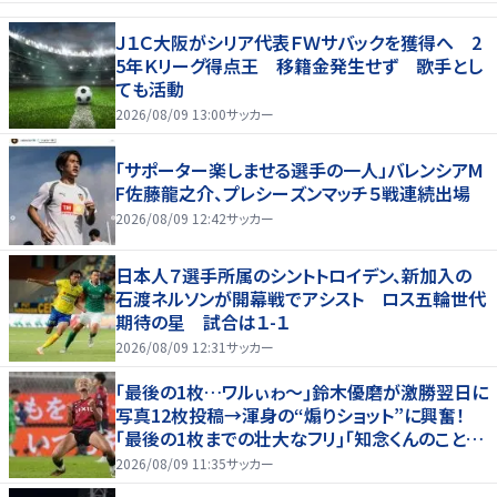
Ｊ１Ｃ大阪がシリア代表ＦＷサバックを獲得へ 2
5年Ｋリーグ得点王 移籍金発生せず 歌手とし
ても活動
2026/08/09 13:00
サッカー
「サポーター楽しませる選手の一人」バレンシアM
F佐藤龍之介、プレシーズンマッチ５戦連続出場
2026/08/09 12:42
サッカー
日本人７選手所属のシントトロイデン、新加入の
石渡ネルソンが開幕戦でアシスト ロス五輪世代
期待の星 試合は１-１
2026/08/09 12:31
サッカー
｢最後の1枚…ワルぃゎ〜｣鈴木優磨が激勝翌日に
写真12枚投稿→渾身の“煽りショット”に興奮！
｢最後の1枚までの壮大なフリ｣｢知念くんのことど
んだけ好きなんよｗ｣
2026/08/09 11:35
サッカー