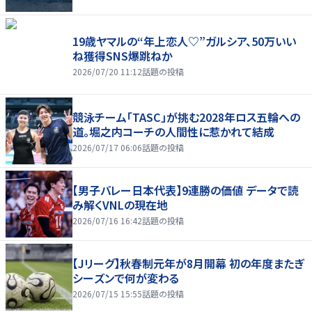
19歳ヤマルの“年上恋人♡”ガルシア、50万いい
ね獲得SNS爆跳ねか
2026/07/20 11:12
話題の投稿
競泳チーム「TASC」が挑む2028年ロス五輪への
道。堀之内コーチの人間性に惹かれて結成
2026/07/17 06:06
話題の投稿
【男子バレー日本代表】9連勝の価値 データで読
み解くVNLの現在地
2026/07/16 16:42
話題の投稿
【Jリーグ】秋春制元年が8月開幕 初の年度またぎ
シーズンで何が変わる
2026/07/15 15:55
話題の投稿