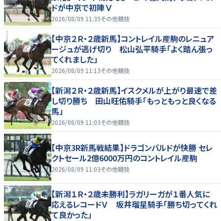
ドが中京で初陣Ⅴ
2026/08/09 11:35
その他競技
【中京２Ｒ・２歳新馬】コントレイル産駒のレニュア
ージュが逃げ切り 松山弘平騎手「よく踏ん張っ
てくれました」
2026/08/09 11:13
その他競技
【新潟２Ｒ・２歳新馬】イスクメルが上がり最速で差
し切り勝ち 田山旺佑騎手「もっともっと良くなる
馬」
2026/08/09 11:03
その他競技
【中京3R新馬戦結果】ドラゴンバルドが快勝 セレ
クトセール2億6000万円のコントレイル産駒
2026/08/09 11:03
その他競技
【新潟１Ｒ・２歳未勝利】ラガリーガが１番人気に
応えるレコードＶ 坂井瑠星騎手「勝ち切ってくれ
て良かった」