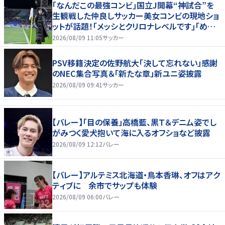
｢なんだこの最強コンビ｣国立J開幕“神試合”を
生観戦した仲良しサッカー美女コンビの現地ショ
ットが話題！｢メッシとクリロナレベルです｣｢めちゃ
くちゃ可愛い｣
2026/08/09 11:05
サッカー
PSV移籍決定の佐野航大「決して忘れない」感謝
のNEC集合写真＆「新たな章」新ユニ姿披露
2026/08/09 09:41
サッカー
【バレー】「目の保養」高橋藍、黒Ｔ＆デニム姿でし
がみつく愛犬抱いて海に入るオフショなど披露
2026/08/09 12:12
バレー
【バレー】アルテミス北海道・鳥本香琳、オフはアク
ティブに 余市でサップも体験
2026/08/09 06:00
バレー