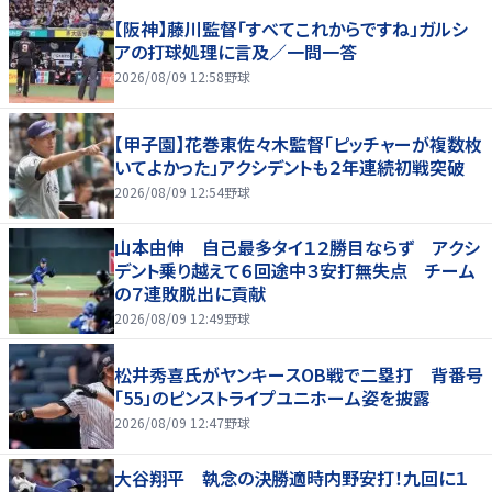
【阪神】藤川監督「すべてこれからですね」ガルシ
アの打球処理に言及／一問一答
2026/08/09 12:58
野球
【甲子園】花巻東佐々木監督「ピッチャーが複数枚
いてよかった」アクシデントも２年連続初戦突破
2026/08/09 12:54
野球
山本由伸 自己最多タイ１２勝目ならず アクシ
デント乗り越えて６回途中３安打無失点 チーム
の７連敗脱出に貢献
2026/08/09 12:49
野球
松井秀喜氏がヤンキースOB戦で二塁打 背番号
「55」のピンストライプユニホーム姿を披露
2026/08/09 12:47
野球
大谷翔平 執念の決勝適時内野安打！九回に１