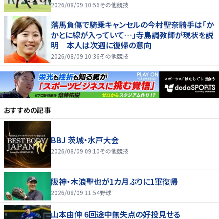
2026/08/09 10:56
その他競技
落馬負傷で騎乗キャンセルの今村聖奈騎手は「か
かとに線が入っていて…」寺島調教師が現状を説
明 本人は次週に復帰の意向
2026/08/09 10:36
その他競技
おすすめの記事
BBJ 茨城・水戸大会
2026/08/09 09:10
その他競技
阪神・木浪聖也が1カ月ぶりに1軍復帰
2026/08/09 11:54
野球
山本由伸 6回途中無失点の好投見せる