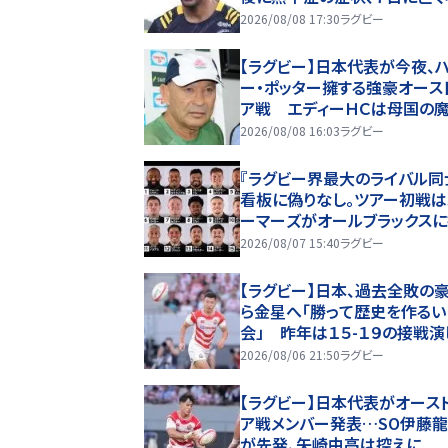
2026/08/08 17:30
ラグビー
【ラグビー】日本代表が今夜、
ー・ポッター擁する強豪オース
ア戦 エディーＨＣは母国の
じて初金星へ「勝って歴史を作
2026/08/08 16:03
ラグビー
い機会」
『ラグビー界最大のライバル同
看板に偽りなし。ツアー初戦は
ーマーズがオールブラックス
む。歴史を刻めるか
2026/08/07 15:40
ラグビー
【ラグビー】日本、過去全敗の
ら金星へ「勝って歴史を作るい
会」 昨年は１５-１９の接戦演
2026/08/06 21:50
ラグビー
【ラグビー】日本代表がオース
ア戦メンバー発表…SO伊藤
が先発、矢崎由高は控えに