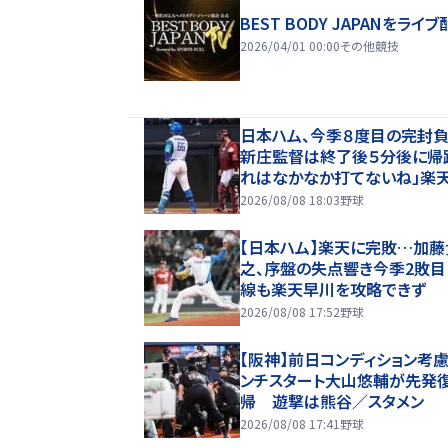
BEST BODY JAPANをライブ
2026/04/01 00:00
その他競技
日本ハム、今季８度目の完
新庄監督は終了後５分後に帰
れはなかなか打てないね」楽天
川の前に打線沈黙 先発加藤
2026/08/08 18:03
野球
連勝が８でストップ、７回途中
で２敗目
【日本ハム】楽天に完敗…加藤
之、序盤の失点響き今季2敗
線も楽天早川を攻略できず
2026/08/08 17:52
野球
【阪神】前日コンディション考
ンチスタート大山悠輔が先発
帰 遊撃は熊谷／スタメン
2026/08/08 17:41
野球