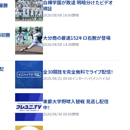
白樺学園が敗退 明暗分けたビデオ
優勝
検証
2026/08/08 16:00
野球
園初勝
大分商の最速152キロ右腕が登場
2026/08/08 14:38
野球
配
全30競技を完全無料でライブ配信！
2025/06/21 00:00
インターハイ(インハイ.tv)
東都大学野球入替戦 見逃し配信
中！
2026/06/30 00:00
野球