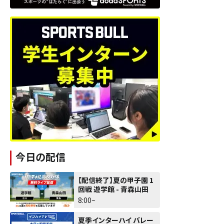
今日の配信
【配信終了】夏の甲子園 1
回戦 遊学館 - 青森山田
8:00~
夏季インターハイ バレー