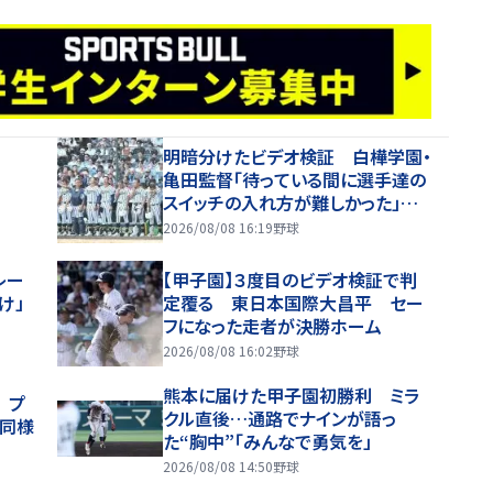
明暗分けたビデオ検証 白樺学園・
亀田監督「待っている間に選手達の
スイッチの入れ方が難しかった」
「一、二塁で流れが向こうに」
2026/08/08 16:19
野球
レー
【甲子園】３度目のビデオ検証で判
け」
定覆る 東日本国際大昌平 セー
フになった走者が決勝ホーム
2026/08/08 16:02
野球
熊本に届けた甲子園初勝利 ミラ
 プ
クル直後…通路でナインが語っ
同様
た“胸中”「みんなで勇気を」
2026/08/08 14:50
野球