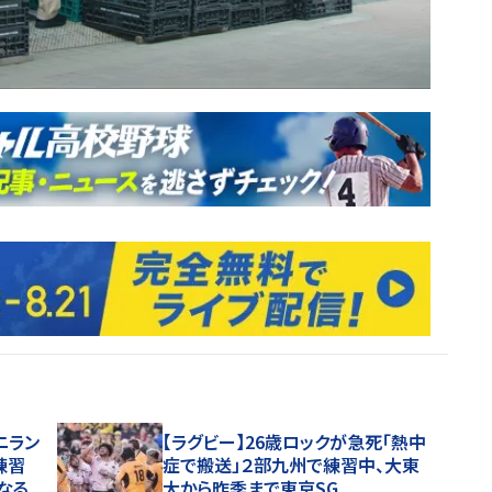
ニラン
【ラグビー】26歳ロックが急死「熱中
練習
症で搬送」２部九州で練習中、大東
なる
大から昨季まで東京SG