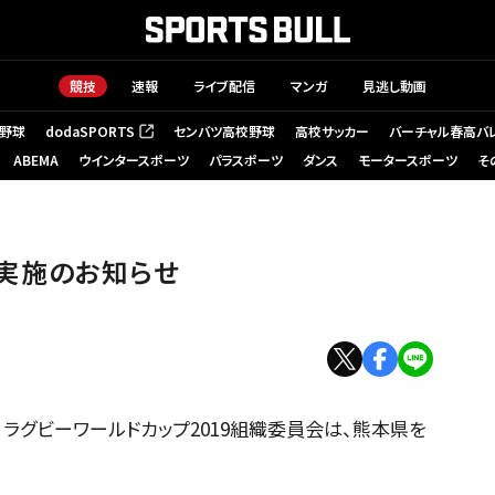
競技
速報
ライブ配信
マンガ
見逃し動画
野球
dodaSPORTS
センバツ高校野球
高校サッカー
バーチャル春高バ
（新しいタブで開く）
ABEMA
ウインタースポーツ
パラスポーツ
ダンス
モータースポーツ
そ
実施のお知らせ
ラグビーワールドカップ2019組織委員会は、熊本県を