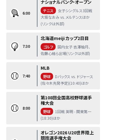
ナショナルバンク・オープン
テニス
女子シングルス3回戦
6:00
大坂なおみ vs. メルテンスほか
(リンクは外部)
北海道meiji カップ2日目
7:30
ゴルフ
国内女子 吉澤柚月、
佐藤心結ら出場(リンクは外部)
MLB
7:40
野球
Dバックス vs. ドジャース
(佐々木先発予定)(10:40)ほか
第108回全国高校野球選手
権大会
8:00
野球
1回戦 英明 - 関東第一
(18:30)ほか
オレゴン2026 U20世界陸上
競技選手権大会