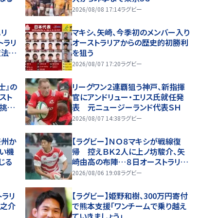
2026/08/08 17:14
ラグビー
ハリ
マキシ、矢崎、今季初のメンバー入り
トラリ
オーストラリアからの歴史的初勝利
魔法封
を狙う
るい
2026/08/07 17:20
ラグビー
士』の
リーグワン２連覇狙う神戸、新指揮
スト
官にアンドリュー・エリス氏就任発
に挑
表 元ニュージーランド代表ＳＨ
2026/08/07 14:38
ラグビー
豪州か
【ラグビー】ＮＯ８マキシが戦線復
い機
帰 控えＢＫ２人に上ノ坊駿介、矢
じる
崎由高の布陣…８日オーストラリア
戦
2026/08/06 19:08
ラグビー
トラリ
【ラグビー】姫野和樹、300万円寄付
龍之介
で熊本支援「ワンチームで乗り越え
ていきましょう」