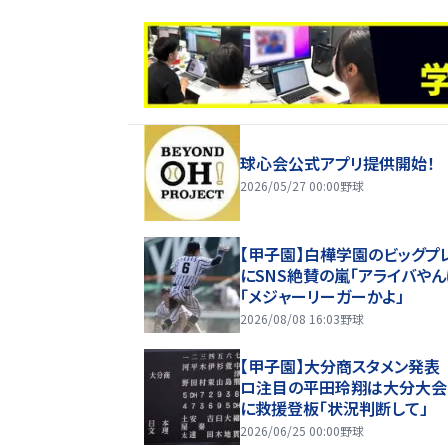
球心会公式アプリ提供開始！
2026/05/27 00:00
野球
【甲子園】白樺学園のビッグプ
にSNS絶賛の嵐「アライバやん
「メジャーリーガーかよ」
2026/08/08 16:03
野球
【甲子園】大分商スタメン発表
ロ注目の平田玲翔は大分大会
に救援登板「状況判断して」
2026/06/25 00:00
野球