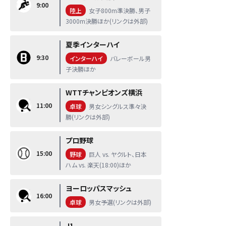
9:00
陸上
女子800m準決勝、男子
3000m決勝ほか(リンクは外部)
夏季インターハイ
9:30
インターハイ
バレーボール男
子決勝ほか
WTTチャンピオンズ横浜
11:00
卓球
男女シングルス準々決
勝(リンクは外部)
プロ野球
15:00
野球
巨人 vs. ヤクルト、日本
ハム vs. 楽天(18:00)ほか
ヨーロッパスマッシュ
16:00
卓球
男女予選(リンクは外部)
J1