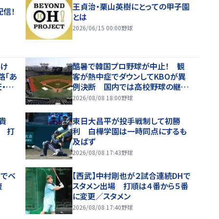
王貞治・栗山英樹にとっての甲子園
配信！
とは
2026/06/15 00:00
野球
封負け
酷暑で韓国プロ野球が中止！ 観
路「あ
客が熱中症でダウンしてKBOが異
・早
例決断 国内では高校野球の継続
貴は
に衝撃広まる「学生は休めない」
2026/08/08 18:00
野球
４失点
貴
東日大昌平が投手戦制して初勝
目 打
利 白樺学園は一時同点にするも
及ばず
2026/08/08 17:43
野球
慮でベ
【西武】中村剛也が２試合連続DHで
復
スタメン出場 打順は４番から５番
に変更／スタメン
2026/08/08 17:40
野球