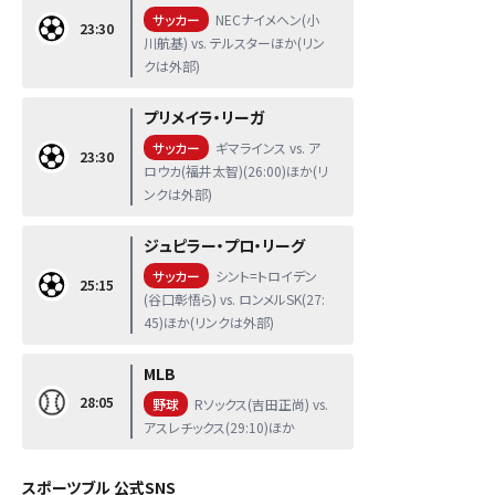
サッカー
NECナイメヘン(小
23:30
川航基) vs. テルスターほか(リン
クは外部)
プリメイラ・リーガ
サッカー
ギマラインス vs. ア
23:30
ロウカ(福井太智)(26:00)ほか(リ
ンクは外部)
ジュピラー・プロ・リーグ
サッカー
シント=トロイデン
25:15
(谷口彰悟ら) vs. ロンメルSK(27:
45)ほか(リンクは外部)
MLB
28:05
野球
Rソックス(吉田正尚) vs.
アスレチックス(29:10)ほか
スポーツブル 公式SNS