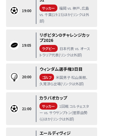
サッカー
福岡 vs. 神戸、広島
19:00
vs. 千葉(19:15)ほか(リンクは外
部)
リポビタンDチャレンジカッ
プ2026
19:05
ラグビー
日本代表 vs. オース
トラリア代表(リンクは外部)
ウィンダム選手権3日目
20:00
ゴルフ
米国男子 松山英樹、
久常涼ら出場(リンクは外部)
カラバオカップ
サッカー
1回戦 コルチェスタ
21:00
ー vs. サウサンプトン(菅原由勢
ら)ほか(リンクは外部)
エールディヴィジ