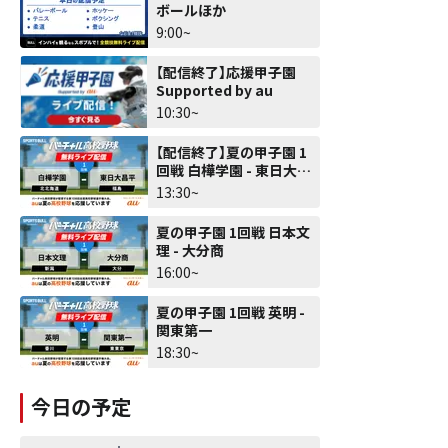
ボールほか
9:00~
【配信終了】応援甲子園
Supported by au
10:30~
【配信終了】夏の甲子園 1
回戦 白樺学園 - 東日大昌
平
13:30~
夏の甲子園 1回戦 日本文
理 - 大分商
16:00~
夏の甲子園 1回戦 英明 -
関東第一
18:30~
今日の予定