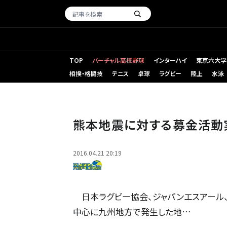
TOP
バーチャル高校野球
インターハイ
東京六大学
相撲・格闘技
テニス
卓球
ラグビー
陸上
水泳
熊本地震に対する募金活動
2016.04.21 20:19
日本ラグビー協会、ジャパンエスアール、
中心に九州地方で発生した地…