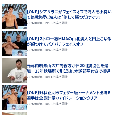
【ONE】シアサラニがフェイスオフで海人を小突い
て臨戦態勢、海人は「倒して勝つだけです」
2026/08/07 19:08
相撲格闘技
【ONE】ストロー級MMAの山北渓人と田上こゆる
が額つけてバチバチフェイスオフ
2026/08/07 18:49
相撲格闘技
元幕内明瀬山の井筒親方が日本相撲協会を退
職 23年秋場所で引退後、木瀬部屋付きで指導
2026/08/07 18:11
相撲格闘技
【ONE】野杁正明らフェザー級トーナメント出場６
選手は全員計量・ハイドレーションクリア
2026/08/07 18:08
相撲格闘技