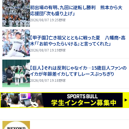
初出場の有明、九回に逆転し勝利 熊本から大
応援団「次も盛り上げ」
2026/08/07 19:25
野球
【甲子園】亡き祖父とともに戦った夏 八幡商・高
木「『お前やったらいける』と言ってくれた」
2026/08/07 19:19
野球
【巨人】それは反則じゃなイカ…15歳巨人ファンの
イカが年齢差イカしてすしレースぶっちぎり
2026/08/07 19:18
野球