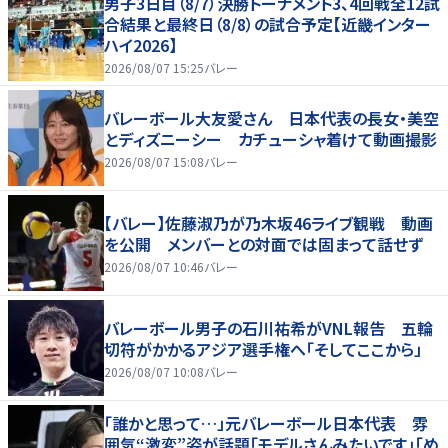
男子3日目（8/7）決勝トーナメント3、4回戦全12試
合結果と最終日（8/8）の試合予定【近畿インター
ハイ2026】
2026/08/07 15:25
バレー
バレーボール大友愛さん 日本代表の長女・美空
とディズニーシー カチューシャ着けて動画撮影
2026/08/07 15:08
バレー
【バレー】佐藤淑乃が乃木坂46ライブ観戦 動画
を公開 メンバーとの対面では固まって話せず
2026/08/07 10:46
バレー
バレーボール男子の石川祐希がVNL報告 五輪
切符がかかるアジア選手権へ「そしてここから」
2026/08/07 10:08
バレー
「誰かと思って…」元バレーボール日本代表 雰
囲気“激変”姿が話題「モデルさんみたいです」「め