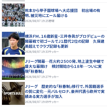
熊本から甲子園球場へ大応援団 初出場の有
明、被災地にエール届ける
2026/08/07 19:25
野球
横浜ＦＭ、１６歳新星・三井寺眞がプロデビューの
開幕戦で初ゴールでＪ１歴代２位の記録 久保建
英超えでクラブ記録も更新
2026/08/07 19:33
サッカー
Ｊリーグ開幕…花火約２５００発、地上波生中継で
盛大な幕開け 検討開始から１８年…ついに実
現「秋春制」
2026/08/07 19:27
サッカー
Ｊリーグ 歴史的な「秋春制」移行で、外国籍選手
の質に変化…元バルセロナ、豪州代表ら欧州で実
績ある実力選手が加入
2026/08/07 19:09
サッカー