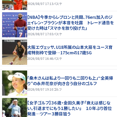
2026/08/07 17:13
バスケ
【NBA】今季からレブロンと共闘、76ers加入のジ
ェイレン・ブラウンが本音を吐露 トレード通告を
受けた時は「スマホを放り投げた」
2026/08/07 17:03
バスケ
大阪エヴェッサ、U18所属の山本大扇をユース育
成特別枠で登録…175cmの17歳SG
2026/08/07 16:46
バスケ
「桑木さんは私より一回りも二回りも上」“全英帰
り”の永井花奈が向き合う自分のゴルフ
2026/08/07 19:10
ゴルフ
【女子ゴルフ】３６歳・金田久美子「衰えは感じな
い。引退までにもう１勝したい」 １０年ぶり首位
発進…ツアー３勝目狙う