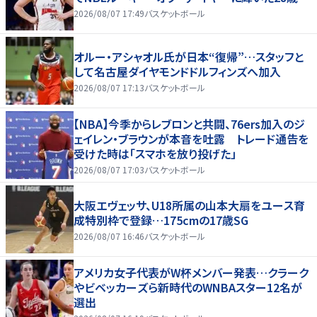
2026/08/07 17:49
バスケットボール
オルー・アシャオル氏が日本“復帰”…スタッフと
して名古屋ダイヤモンドドルフィンズへ加入
2026/08/07 17:13
バスケットボール
【NBA】今季からレブロンと共闘、76ers加入のジ
ェイレン・ブラウンが本音を吐露 トレード通告を
受けた時は「スマホを放り投げた」
2026/08/07 17:03
バスケットボール
大阪エヴェッサ、U18所属の山本大扇をユース育
成特別枠で登録…175cmの17歳SG
2026/08/07 16:46
バスケットボール
アメリカ女子代表がW杯メンバー発表…クラーク
やビベッカーズら新時代のWNBAスター12名が
選出