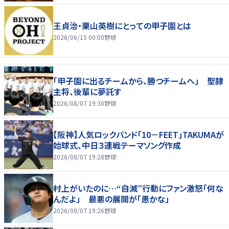
王貞治・栗山英樹にとっての甲子園とは
2026/06/15 00:00
野球
「甲子園に出るチームから、勝つチームへ」 聖隷
主将、後輩に夢託す
2026/08/07 19:30
野球
【阪神】人気ロックバンド「10－FEET」TAKUMAが
始球式、中日３連戦テーマソング作成
2026/08/07 19:28
野球
村上がいたのに…“自滅”行動にファン激怒「何な
んだよ」 最悪の展開が「愚かな」
2026/08/07 19:26
野球