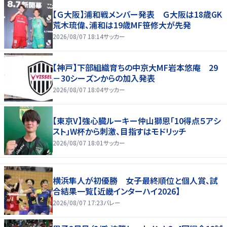
【Ｇ大阪】浦和戦メンバー発表 Ｇ大阪は18歳GK
荒木琉偉、浦和は19歳MF笹修大が先発
2026/08/07 18:14
サッカー
【神戸】下部組織育ちの中京大MF岩本悠庵 29
－30シーズンからの加入発表
2026/08/07 18:04
サッカー
【東京V】強心臓ルーキー仲山獅恩「10得点５アシ
スト」W杯から刺激、目指すはモドリッチ
2026/08/07 18:01
サッカー
横浜隼人が初優勝 女子最終順位と個人賞、試
合結果一覧【近畿インターハイ2026】
2026/08/07 17:23
バレー