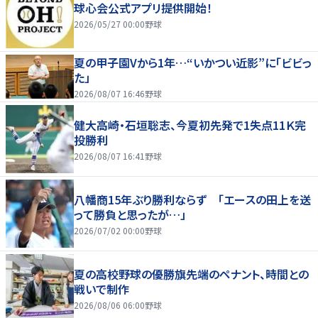
球心会公式アプリ提供開始！
2026/05/27 00:00
野球
夏の甲子園Vから1年…“いかつい近影”に「ビビっ
た」
2026/08/07 16:46
野球
健大高崎・石垣聡志、今夏初先発で1失点11Ｋ完
投勝利
2026/08/07 16:41
野球
八幡商15年ぶり勝利ならず 「エースの田上を送
って勝負と思ったが…」
2026/07/02 00:00
野球
夏の高校野球の優勝旗先端のペナント、時間との
戦いで制作
2026/08/06 06:00
野球