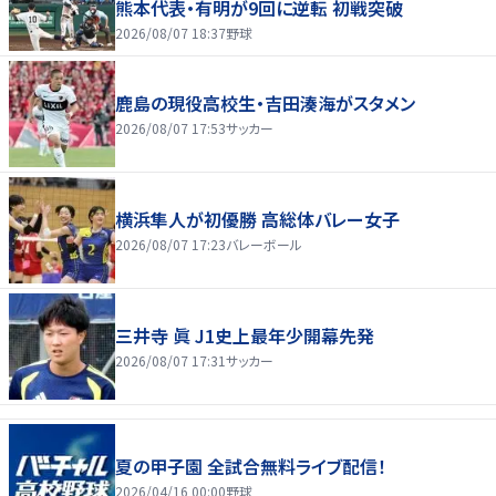
熊本代表・有明が9回に逆転 初戦突破
2026/08/07 18:37
野球
鹿島の現役高校生・吉田湊海がスタメン
2026/08/07 17:53
サッカー
横浜隼人が初優勝 高総体バレー女子
2026/08/07 17:23
バレーボール
三井寺 眞 J1史上最年少開幕先発
2026/08/07 17:31
サッカー
夏の甲子園 全試合無料ライブ配信！
2026/04/16 00:00
野球