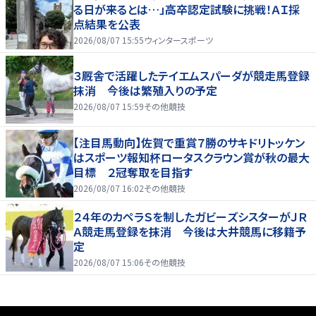
る日が来るとは…」高卒認定試験に挑戦！ＡＩ採
点結果を公表
2026/08/07 15:55
ウィンタースポーツ
３厩舎で活躍したテイエムスパーダが競走馬登録
抹消 今後は繁殖入りの予定
2026/08/07 15:59
その他競技
【注目馬動向】佐賀で重賞７勝のサキドリトッケン
はスポーツ報知杯ロータスクラウン賞が秋の最大
目標 ２冠奪取を目指す
2026/08/07 16:02
その他競技
２４年のカペラＳを制したガビーズシスターがＪＲ
Ａ競走馬登録を抹消 今後は大井競馬に移籍予
定
2026/08/07 15:06
その他競技