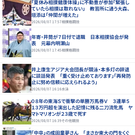
「夏休み相撲健康体操」に不動豊が参加「緊張し
ていたら相撲は取れない」 教習所に通う大森、
垣添は「仲間が増えた」
2026/08/07 17:57
相撲格闘技
年寄・井筒が７日付で退職 日本相撲協会が発
表 元幕内明瀬山
2026/08/07 17:45
相撲格闘技
井上康生アジア大会団長が競泳・本多灯の辞退
に談話発表 「重く受け止めております」「再発防
止に努め信頼に応えられるよう」
2026/08/07 16:16
水泳
０８年の東海Ｓで衝撃の単勝万馬券Ｖ ３連単５
１３万円超を演出した記憶に残る二刀流牝馬 ヤ
マトマリオンが２３歳で死す
2026/08/07 16:39
その他競技
「中卒」の成田童夢さん 「まさか東大の門をくぐ