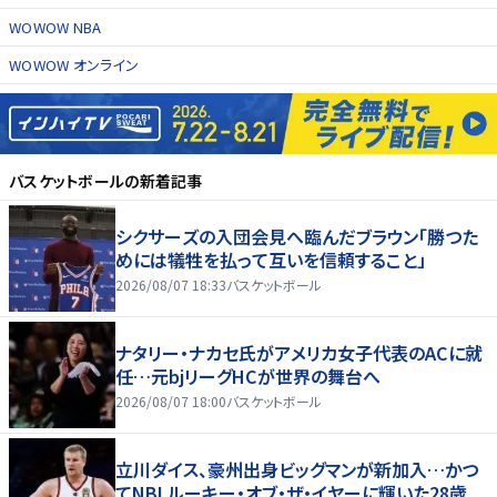
WOWOW NBA
WOWOW オンライン
バスケットボール
の新着記事
シクサーズの入団会見へ臨んだブラウン「勝つた
めには犠牲を払って互いを信頼すること」
2026/08/07 18:33
バスケットボール
ナタリー・ナカセ氏がアメリカ女子代表のACに就
任…元bjリーグHCが世界の舞台へ
2026/08/07 18:00
バスケットボール
立川ダイス、豪州出身ビッグマンが新加入…かつ
てNBLルーキー・オブ・ザ・イヤーに輝いた28歳