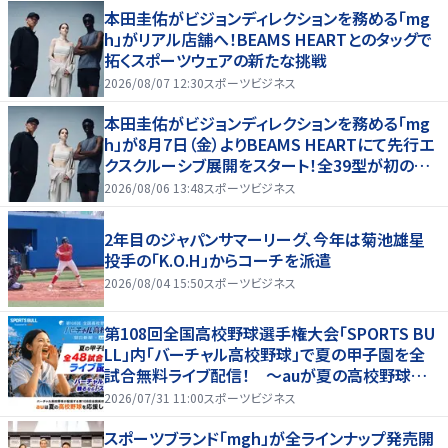
本田圭佑がビジョンディレクションを務める「mg
h」がリアル店舗へ！BEAMS HEARTとのタッグで
拓くスポーツウェアの新たな挑戦
2026/08/07 12:30
スポーツビジネス
本田圭佑がビジョンディレクションを務める「mg
h」が8月7日（金）よりBEAMS HEARTにて先行エ
クスクルーシブ展開をスタート！全39型が初の実
店舗へ、新宿POP UPやトークショーも！
2026/08/06 13:48
スポーツビジネス
2年目のジャパンサマーリーグ、今年は菊池雄星
投手の「K.O.H」からコーチを派遣
2026/08/04 15:50
スポーツビジネス
第108回全国高校野球選手権大会「SPORTS BU
LL」内「バーチャル高校野球」で夏の甲子園を全
試合無料ライブ配信！ ～auが夏の高校野球を
応援！夏を盛り上げるライブ配信番組 「応援甲子
2026/07/31 11:00
スポーツビジネス
園 Supported by au」がスタート〜
スポーツブランド「mgh」が全ラインナップ発売開