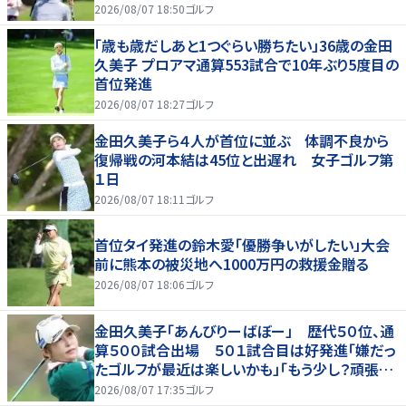
2026/08/07 18:50
ゴルフ
「歳も歳だしあと1つぐらい勝ちたい」36歳の金田
久美子 プロアマ通算553試合で10年ぶり5度目の
首位発進
2026/08/07 18:27
ゴルフ
金田久美子ら４人が首位に並ぶ 体調不良から
復帰戦の河本結は45位と出遅れ 女子ゴルフ第
１日
2026/08/07 18:11
ゴルフ
首位タイ発進の鈴木愛「優勝争いがしたい」大会
前に熊本の被災地へ1000万円の救援金贈る
2026/08/07 18:06
ゴルフ
金田久美子「あんびりーばぼー」 歴代５０位、通
算５００試合出場 ５０１試合目は好発進「嫌だっ
たゴルフが最近は楽しいかも」「もう少し？頑張り
たいな」
2026/08/07 17:35
ゴルフ