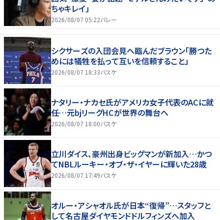
ちゃキレイ」
2026/08/07 05:22
バレー
シクサーズの入団会見へ臨んだブラウン「勝つた
めには犠牲を払って互いを信頼すること」
2026/08/07 18:33
バスケ
ナタリー・ナカセ氏がアメリカ女子代表のACに就
任…元bjリーグHCが世界の舞台へ
2026/08/07 18:00
バスケ
立川ダイス、豪州出身ビッグマンが新加入…かつ
てNBLルーキー・オブ・ザ・イヤーに輝いた28歳
2026/08/07 17:49
バスケ
オルー・アシャオル氏が日本“復帰”…スタッフと
して名古屋ダイヤモンドドルフィンズへ加入