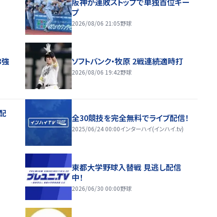
阪神が連敗ストップで単独首位キー
プ
2026/08/06 21:05
野球
8強
ソフトバンク・牧原 2戦連続適時打
2026/08/06 19:42
野球
配
全30競技を完全無料でライブ配信！
2025/06/24 00:00
インターハイ(インハイ.tv)
東都大学野球入替戦 見逃し配信
中！
2026/06/30 00:00
野球