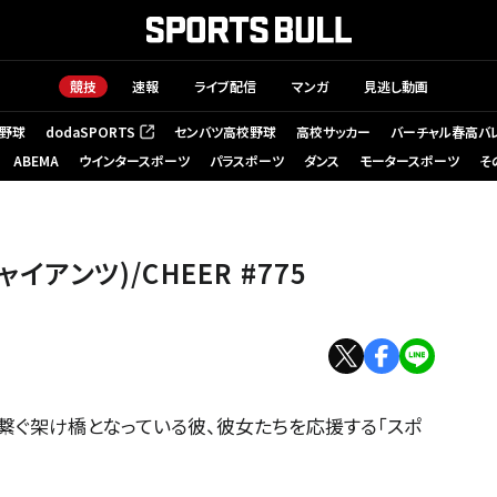
競技
速報
ライブ配信
マンガ
見逃し動画
野球
dodaSPORTS
センバツ高校野球
高校サッカー
バーチャル春高バ
（新しいタブで開く）
ABEMA
ウインタースポーツ
パラスポーツ
ダンス
モータースポーツ
そ
イアンツ)/CHEER #775
繋ぐ架け橋となっている彼、彼女たちを応援する「スポ