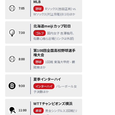
MLB
7:05
野球
Rソックス(吉田正尚) vs.
Wソックス(村上宗隆)(8:10)ほか
北海道meiji カップ初日
7:30
ゴルフ
国内女子 吉澤柚月、
佐藤心結ら出場(リンクは外部)
第108回全国高校野球選手
権大会
8:00
野球
1回戦 東海大甲府 - 鶴
岡東ほか
夏季インターハイ
9:30
インターハイ
バレーボール女
子決勝ほか
WTTチャンピオンズ横浜
11:00
卓球
男女シングルス2回戦(リ