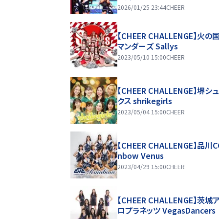
2026/01/25 23:44
CHEER
【CHEER CHALLENGE】火の
マンダーズ Sallys
2023/05/10 15:00
CHEER
【CHEER CHALLENGE】堺シ
クス shrikegirls
2023/05/04 15:00
CHEER
【CHEER CHALLENGE】品川CC
nbow Venus
2023/04/29 15:00
CHEER
【CHEER CHALLENGE】茨城
ロプラネッツ VegasDancers