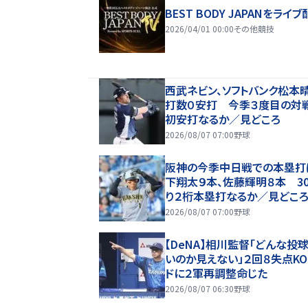
BEST BODY JAPANをライブ
2026/04/01 00:00
その他競技
西武ネビン、ソフトバンク松本
打数０安打 今季３度目の対
初安打なるか／見どころ
2026/08/07 07:00
野球
阪神の今季中日戦での本塁打
下翔太９本、佐藤輝明８本 3
り２桁本塁打なるか／見どこ
2026/08/07 07:00
野球
【DeNA】相川監督「どんな投
いのか見えない」２回８失点K
ドに２軍再調整命じた
2026/08/07 06:30
野球