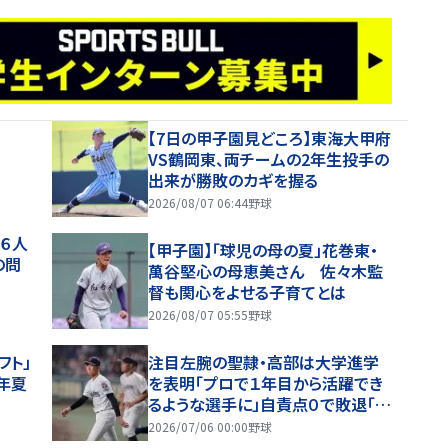
【7日の甲子園見どころ】東海大甲府
VS鶴岡東、両チームの2年生投手の
出来が勝敗のカギを握る
2026/08/07 06:44
野球
野６人
【甲子園】「球児の母の夏」花巻東・
の問
萬谷堅心の母恵美さん 佐々木監
督も関心をよせる子育てとは
2026/08/07 05:55
野球
フト」
注目左腕の聖隷・高部は大学進学
年夏
を表明「プロで１年目から活躍でき
るような選手に」自責点０で敗退「思
ったような球がいかなかった」
2026/07/06 00:00
野球