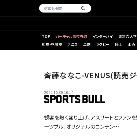
TOP
バーチャル高校野球
インターハイ
東京六大学
相撲・格闘技
テニス
卓球
ラグビー
陸上
水泳
齊藤ななこ-VENUS(読売ジャ
2022.10.30 10:14
観客を熱く盛り上げ、アスリートとファンを
ーツブル」オリジナルのコンテン…