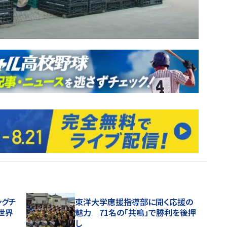
ングチ
東洋大学應援指導部に聞く応援の
び世界
魅力 71名の「共鳴」で勝利を後押
し