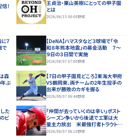
王貞治・栗山英樹にとっての甲子園
配信！
とは
2026/06/15 00:00
野球
晴に７
【DeNA】ハマスタなど３球場で「令
戦で
和８年熊本地震」の募金活動 ７～
９日の３日間で実施
2026/08/07 07:00
野球
は森
【7日の甲子園見どころ】東海大甲府
0年ぶ
VS鶴岡東、両チームの2年生投手の
ろ
出来が勝敗のカギを握る
2026/08/07 06:44
野球
球した
「仲間が去っていくのは辛い」ポスト
Oのビ
シーズン争いから後退でエ軍は大
量主力放出 米最強打者トラウトが
球団意向に本音吐露「理想とはかけ
2026/08/07 06:10
野球
離れている」