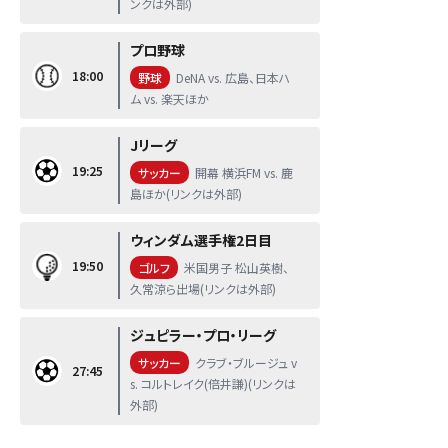
ンクは外部)
プロ野球
18:00
野球
DeNA vs. 広島、日本ハ
ム vs. 楽天ほか
Jリーグ
19:25
サッカー
開幕 横浜FM vs. 鹿
島ほか(リンクは外部)
ウィンダム選手権2日目
19:50
ゴルフ
米国男子 松山英樹、
久常涼ら出場(リンクは外部)
ジュピラー・プロ・リーグ
サッカー
クラブ・ブルージュ v
27:45
s. コルトレイク(倍井謙)(リンクは
外部)