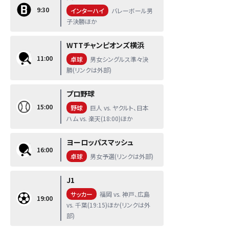
9:30
インターハイ
バレーボール男
子決勝ほか
WTTチャンピオンズ横浜
11:00
卓球
男女シングルス準々決
勝(リンクは外部)
プロ野球
15:00
野球
巨人 vs. ヤクルト、日本
ハム vs. 楽天(18:00)ほか
ヨーロッパスマッシュ
16:00
卓球
男女予選(リンクは外部)
J1
サッカー
福岡 vs. 神戸、広島
19:00
vs. 千葉(19:15)ほか(リンクは外
部)