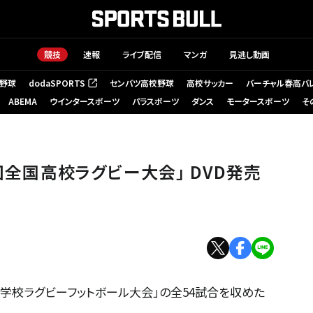
競技
速報
ライブ配信
マンガ
見逃し動画
野球
dodaSPORTS
センバツ高校野球
高校サッカー
バーチャル春高バ
（新しいタブで開く）
ABEMA
ウインタースポーツ
パラスポーツ
ダンス
モータースポーツ
そ
5回全国高校ラグビー大会」 DVD発売
高等学校ラグビーフットボール大会」の全54試合を収めた