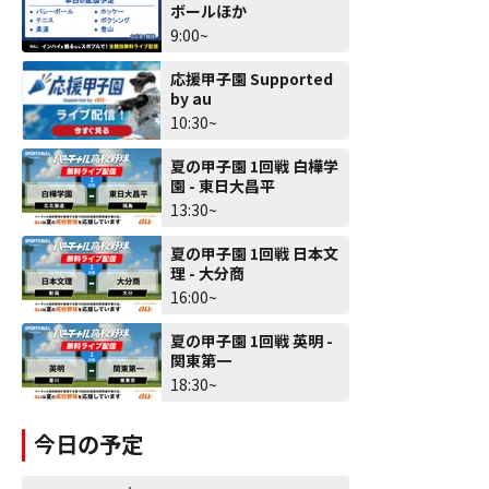
ボールほか
9:00~
応援甲子園 Supported
by au
10:30~
夏の甲子園 1回戦 白樺学
園 - 東日大昌平
13:30~
夏の甲子園 1回戦 日本文
理 - 大分商
16:00~
夏の甲子園 1回戦 英明 -
関東第一
18:30~
今日の予定