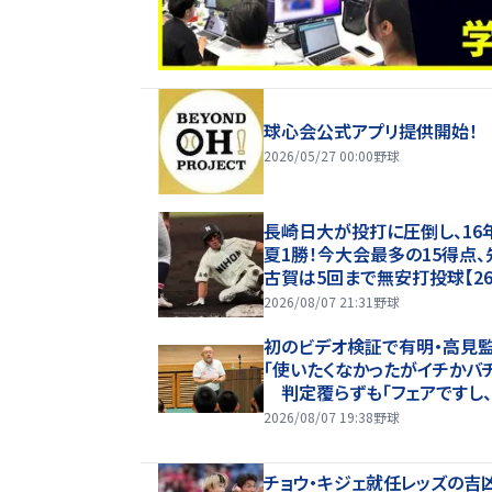
球心会公式アプリ提供開始！
2026/05/27 00:00
野球
長崎日大が投打に圧倒し、16
夏1勝！今大会最多の15得点、
古賀は5回まで無安打投球【2
甲子園】
2026/08/07 21:31
野球
初のビデオ検証で有明・高見
「使いたくなかったがイチかバ
判定覆らずも「フェアですし
もやすることなく次にいける」
2026/08/07 19:38
野球
チョウ・キジェ就任レッズの吉