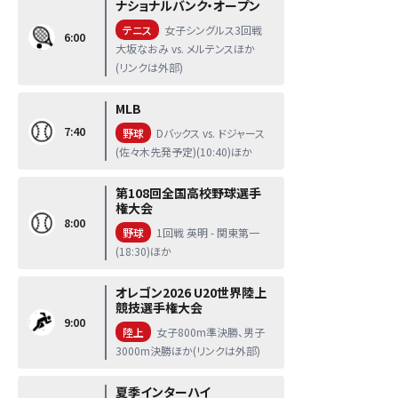
ナショナルバンク・オープン
テニス
女子シングルス3回戦
6:00
大坂なおみ vs. メルテンスほか
(リンクは外部)
MLB
7:40
野球
Dバックス vs. ドジャース
(佐々木先発予定)(10:40)ほか
第108回全国高校野球選手
権大会
8:00
野球
1回戦 英明 - 関東第一
(18:30)ほか
オレゴン2026 U20世界陸上
競技選手権大会
9:00
陸上
女子800m準決勝、男子
3000m決勝ほか(リンクは外部)
夏季インターハイ