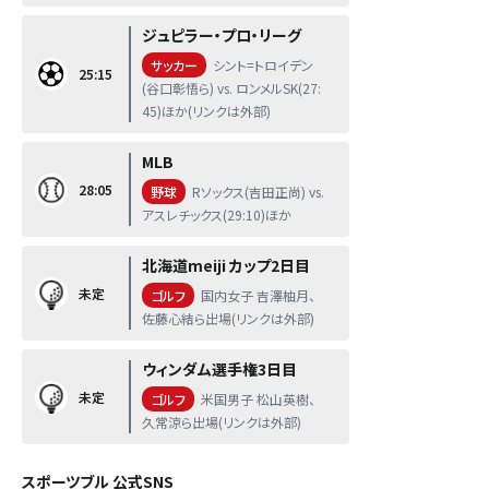
ジュピラー・プロ・リーグ
サッカー
シント=トロイデン
25:15
(谷口彰悟ら) vs. ロンメルSK(27:
45)ほか(リンクは外部)
MLB
28:05
野球
Rソックス(吉田正尚) vs.
アスレチックス(29:10)ほか
北海道meiji カップ2日目
未定
ゴルフ
国内女子 吉澤柚月、
佐藤心結ら出場(リンクは外部)
ウィンダム選手権3日目
未定
ゴルフ
米国男子 松山英樹、
久常涼ら出場(リンクは外部)
スポーツブル 公式SNS