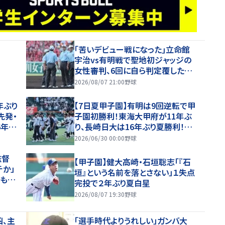
｢苦いデビュー戦になった｣立命館
宇治vs有明戦で聖地初ジャッジの
女性審判、6回に自ら判定覆したプ
レーを謝罪【26年夏甲子園】
2026/08/07 21:00
野球
年ぶり
【7日夏甲子園】有明は9回逆転で甲
先発・
子園初勝利！東海大甲府が11年ぶ
6年夏
り、長崎日大は16年ぶり夏勝利！健
大高崎・石垣が11K完投！
2026/06/30 00:00
野球
監督
【甲子園】健大高崎・石垣聡志「『石
チか」
垣』という名前を落とさない」１失点
、もや
完投で２年ぶり夏白星
と納得
2026/08/07 19:30
野球
凶、主
「選手時代よりうれしい」ガンバ大