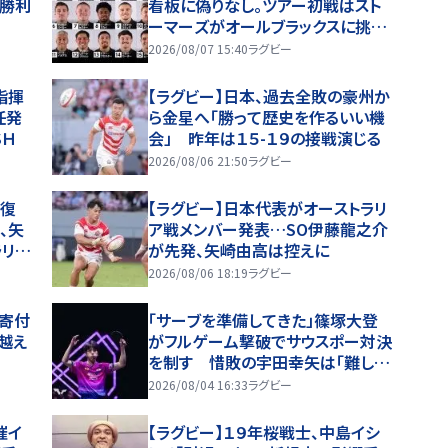
初勝利
看板に偽りなし。ツアー初戦はスト
ーマーズがオールブラックスに挑
む。歴史を刻めるか
2026/08/07 15:40
ラグビー
指揮
【ラグビー】日本、過去全敗の豪州か
任発
ら金星へ「勝って歴史を作るいい機
ＳＨ
会」 昨年は１５-１９の接戦演じる
2026/08/06 21:50
ラグビー
線復
【ラグビー】日本代表がオーストラリ
、矢
ア戦メンバー発表…SO伊藤龍之介
ラリア
が先発、矢崎由高は控えに
2026/08/06 18:19
ラグビー
円寄付
「サーブを準備してきた」篠塚大登
越え
がフルゲーム撃破でサウスポー対決
を制す 惜敗の宇田幸矢は「難しい
試合」【WTTチャンピオンズ横浜202
2026/08/04 16:33
ラグビー
6】
催イ
【ラグビー】１９年桜戦士、中島イシ