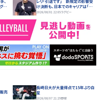
手、
レリ「引退です」 新規定の影響受
グビ
け決断も、日本でのキャリアは「楽し
かった。いい思い出」
2026/08/01 22:05
ラグビー
長崎日大が大量得点で15年ぶり白
般販売
星
2026/08/07 21:29
野球