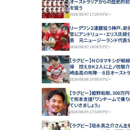
オーストラリアからの歴史的
を狙う
2026/08/07 17:20
ラグビー
リーグワン２連覇狙う神戸、新
官にアンドリュー・エリス氏就
表 元ニュージーランド代表
2026/08/07 14:38
ラグビー
【ラグビー】ＮＯ８マキシが戦
帰 控えＢＫ２人に上ノ坊駿介
崎由高の布陣…８日オースト
戦
2026/08/06 19:08
ラグビー
【ラグビー】姫野和樹、300万
で熊本支援「ワンチームで乗り
ていきましょう」
2026/08/05 17:54
ラグビー
【ラグビー】垣永真之介さん主