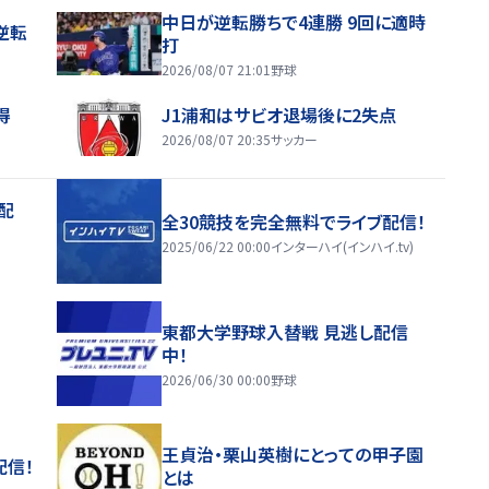
中日が逆転勝ちで4連勝 9回に適時
逆転
打
2026/08/07 21:01
野球
得
J1浦和はサビオ退場後に2失点
2026/08/07 20:35
サッカー
配
全30競技を完全無料でライブ配信！
2025/06/22 00:00
インターハイ(インハイ.tv)
東都大学野球入替戦 見逃し配信
中！
2026/06/30 00:00
野球
王貞治・栗山英樹にとっての甲子園
配信！
とは