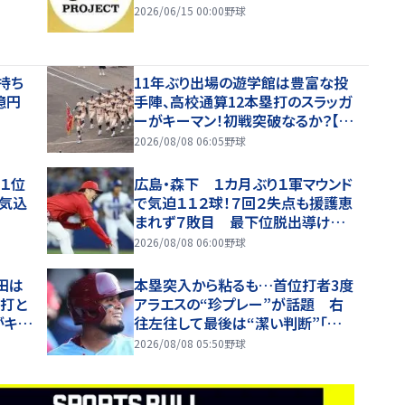
2026/06/15 00:00
野球
持ち
11年ぶり出場の遊学館は豊富な投
億円
手陣、高校通算12本塁打のスラッガ
ーがキーマン！初戦突破なるか？【夏
の甲子園・ベンチ入り選手紹介】
2026/08/08 06:05
野球
「１位
広島・森下 １カ月ぶり１軍マウンド
意気込
で気迫１１２球！７回２失点も援護恵
まれず７敗目 最下位脱出導けず
「チーム勝たせたかった」
2026/08/08 06:00
野球
田は
本塁突入から粘るも…首位打者3度
投打と
アラエスの“珍プレー”が話題 右
がキー
往左往して最後は“潔い判断”「彼
り選
はニンジャになれなかった」「面白す
2026/08/08 05:50
野球
ぎる」