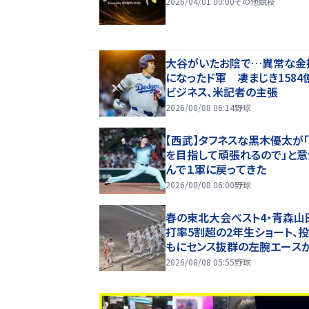
2026/04/01 00:00
その他競技
大谷がいたお陰で…異常な金
になったド軍 凄まじき1584
ビジネス、米記者の主張
2026/08/08 06:14
野球
【西武】タフネスな黒木優太が
を目指して頑張れるので」と
んで１軍に戻ってきた
2026/08/08 06:00
野球
春の東北大会ベスト4・青森山
打率5割超の2年生ショート、
もにセンス抜群の左腕エース
マン【26年夏甲子園・ベンチ入
2026/08/08 05:55
野球
手】