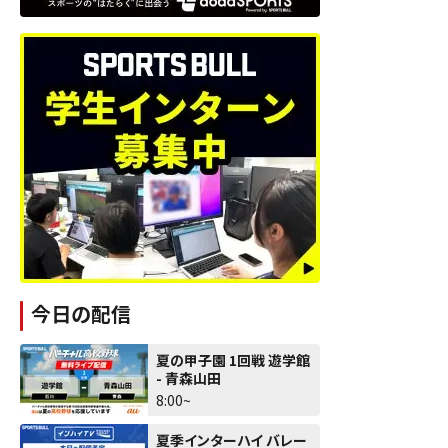
今日の配信
夏の甲子園 1回戦 遊学館
- 青森山田
8:00~
夏季インターハイ バレー