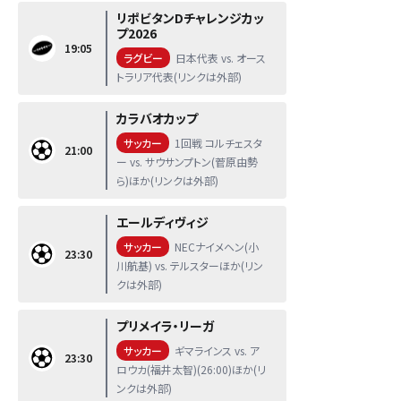
リポビタンDチャレンジカッ
プ2026
19:05
ラグビー
日本代表 vs. オース
トラリア代表(リンクは外部)
カラバオカップ
サッカー
1回戦 コルチェスタ
21:00
ー vs. サウサンプトン(菅原由勢
ら)ほか(リンクは外部)
エールディヴィジ
サッカー
NECナイメヘン(小
23:30
川航基) vs. テルスターほか(リン
クは外部)
プリメイラ・リーガ
サッカー
ギマラインス vs. ア
23:30
ロウカ(福井太智)(26:00)ほか(リ
ンクは外部)