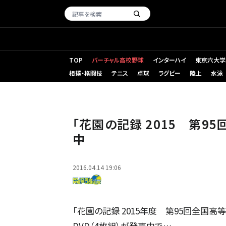
TOP
バーチャル高校野球
インターハイ
東京六大学
相撲・格闘技
テニス
卓球
ラグビー
陸上
水泳
「花園の記録 2015 第9
中
2016.04.14 19:06
「花園の記録 2015年度 第95回全国
DVD（4枚組）が発売中で…