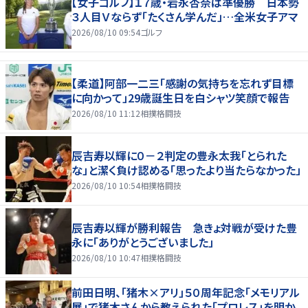
【女子ゴルフ】１７歳・岩永杏奈は準優勝 日本勢
３人目Ｖならず「たくさん学んだ」…全米女子アマ
2026/08/10 09:54
ゴルフ
【柔道】阿部一二三「感謝の気持ちを忘れず目標
に向かって」29歳誕生日を白シャツ笑顔で報告
2026/08/10 11:12
相撲格闘技
辰吉寿以輝に０－２判定の豊永太我「とられた
な」と潔く負け認める「思ったより当たらなかった」
2026/08/10 10:54
相撲格闘技
辰吉寿以輝が勝利報告 急きょ対戦が受けた豊
永に「ありがとうございました」
2026/08/10 10:47
相撲格闘技
前田日明、「猪木×アリ」５０周年記念「メモリアル
展」で猪木さんから教えられた「プロレス」を明か