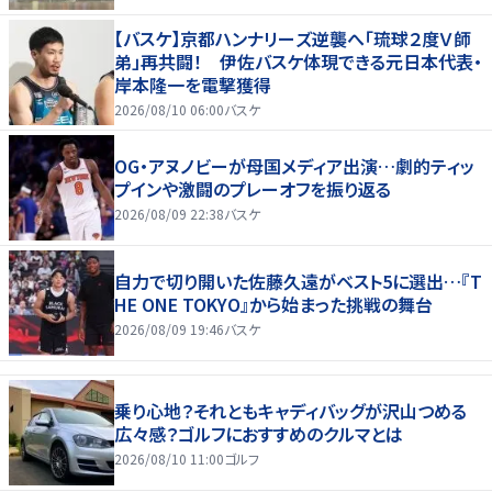
【バスケ】京都ハンナリーズ逆襲へ「琉球２度Ｖ師
弟」再共闘！ 伊佐バスケ体現できる元日本代表・
岸本隆一を電撃獲得
2026/08/10 06:00
バスケ
OG・アヌノビーが母国メディア出演…劇的ティッ
プインや激闘のプレーオフを振り返る
2026/08/09 22:38
バスケ
自力で切り開いた佐藤久遠がベスト5に選出…『T
HE ONE TOKYO』から始まった挑戦の舞台
2026/08/09 19:46
バスケ
乗り心地？それともキャディバッグが沢山つめる
広々感？ゴルフにおすすめのクルマとは
2026/08/10 11:00
ゴルフ