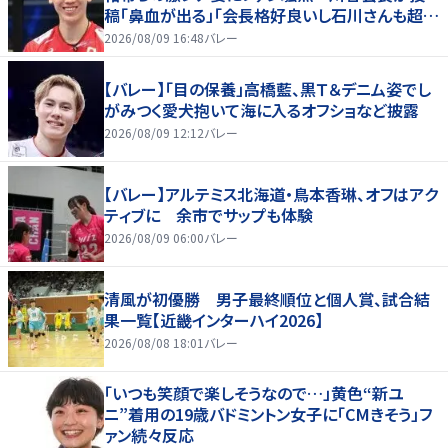
稿「鼻血が出る」「会長格好良いし石川さんも超格
好いい」
2026/08/09 16:48
バレー
【バレー】「目の保養」高橋藍、黒Ｔ＆デニム姿でし
がみつく愛犬抱いて海に入るオフショなど披露
2026/08/09 12:12
バレー
【バレー】アルテミス北海道・鳥本香琳、オフはアク
ティブに 余市でサップも体験
2026/08/09 06:00
バレー
清風が初優勝 男子最終順位と個人賞、試合結
果一覧【近畿インターハイ2026】
2026/08/08 18:01
バレー
「いつも笑顔で楽しそうなので…」黄色“新ユ
ニ”着用の19歳バドミントン女子に「CMきそう」フ
ァン続々反応