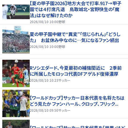
【夏の甲子園2026】地方大会で打率.917→甲子
園では４打席凡退 鳥取城北・宮野快生の「魔
法」はなぜ解けたのか
2026/08/10 10:00
野球
夏の甲子園中継で“異変”「信じられん」「どうし
た」 お盆休み中なのに…気になるファン続出
2026/08/10 10:00
野球
Rソシエダード、今夏最初の補強間近に ２季前
に所属したモロッコ代表DFアゲルド復帰濃厚
2026/08/10 10:23
サッカー
【ワールドカップ】サッカー日本代表を名将たちは
どう見たか ファン・ハール、クロップ、フリック...
2026/08/10 09:50
サッカー
【ワールドカップ】サッカー日本代表を「世界」はど