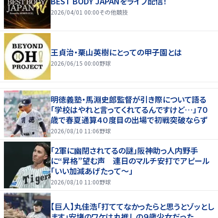
BEST BODY JAPANをライブ配信！
2026/04/01 00:00
その他競技
王貞治・栗山英樹にとっての甲子園とは
2026/06/15 00:00
野球
明徳義塾・馬淵史郎監督が引き際について語る
「学校はやれと言ってくれてるんですけど…」７０
歳で春夏通算４０度目の出場で初戦突破ならず
2026/08/10 11:06
野球
「2軍に幽閉されてるの謎」阪神助っ人内野手
に“昇格”望む声 連日のマルチ安打でアピール
「いい加減あげたって〜」
2026/08/10 11:00
野球
【巨人】丸佳浩「打ててなかったらと思うとゾッとし
ます」安堵のワケは丸推しの９歳少女だった