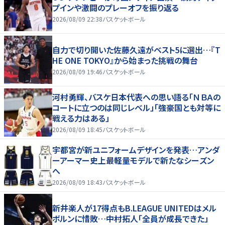
プインや激闘のプレーオフを振り返る
2026/08/09 22:38
バスケットボール
自力で切り開いた佐藤久遠がベスト5に選出…『T
HE ONE TOKYO』から始まった挑戦の舞台
2026/08/09 19:46
バスケットボール
河村勇輝、バスケ日本代表への思い語る「ＮＢＡの
コートに立つのは同じレベル」「強豪国とも対等に
戦える力はある」
2026/08/09 18:45
バスケットボール
宇都宮が新ユニフォームデザインを発表…アンダ
ーアーマー史上最軽量モデルで新たなシーズン
へ
2026/08/09 18:43
バスケットボール
新井楽人が17得点もB.LEAGUE UNITEDはメル
ボルンに惜敗…中村拓人「全員が成長できた」