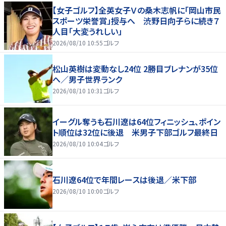
【女子ゴルフ】全英女子Ｖの桑木志帆に「岡山市民
スポーツ栄誉賞」授与へ 渋野日向子らに続き７
人目「大変うれしい」
2026/08/10 10:55
ゴルフ
松山英樹は変動なし24位 2勝目ブレナンが35位
へ／男子世界ランク
2026/08/10 10:31
ゴルフ
イーグル奪うも石川遼は64位フィニッシュ、ポイン
ト順位は32位に後退 米男子下部ゴルフ最終日
2026/08/10 10:04
ゴルフ
石川遼64位で年間レースは後退／米下部
2026/08/10 10:00
ゴルフ