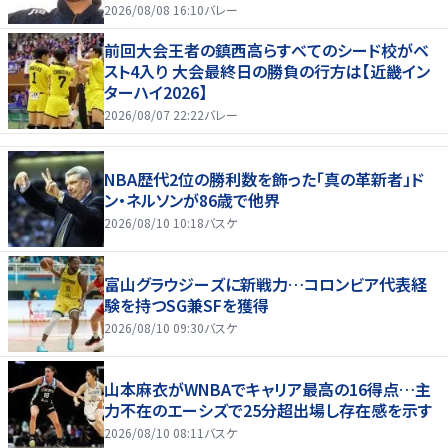
2026/08/08 16:10
バレー
前回大会王者の鎮西高らすべてのシード校がベ
スト4入り 大会最終日の勝負の行方は【近畿イン
ターハイ2026】
2026/08/07 22:22
バレー
NBA歴代2位の勝利数を飾った「真の革新者」ド
ン・ネルソンが86歳で他界
2026/08/10 10:18
バスケ
富山グラウジーズに新戦力…コロンビア代表経
験を持つSG兼SFを獲得
2026/08/10 09:30
バスケ
山本麻衣がWNBAでキャリア最高の16得点…主
力不在のエーシズで25分超出場し存在感を示す
2026/08/10 08:11
バスケ