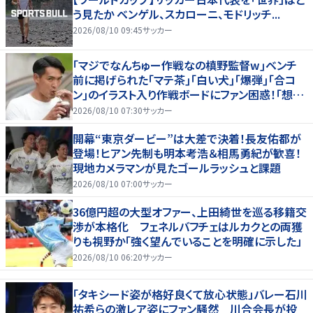
う見たか ベンゲル、スカローニ、モドリッチ...
2026/08/10 09:45
サッカー
｢マジでなんちゅー作戦なの槙野監督w｣ベンチ
前に掲げられた｢マテ茶｣｢白い犬｣｢爆弾｣｢合コ
ン｣のイラスト入り作戦ボードにファン困惑！｢想像
よりデカくて吹いた｣
2026/08/10 07:30
サッカー
開幕“東京ダービー”は大差で決着！長友佑都が
登場！ヒアン先制も明本考浩＆相馬勇紀が歓喜！
現地カメラマンが見たゴールラッシュと課題
2026/08/10 07:00
サッカー
36億円超の大型オファー、上田綺世を巡る移籍交
渉が本格化 フェネルバフチェはルカクとの両獲
りも視野か「強く望んでいることを明確に示した」
2026/08/10 06:20
サッカー
「タキシード姿が格好良くて放心状態」バレー石川
祐希らの激レア姿にファン騒然 川合会長が投