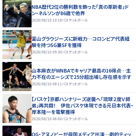
NBA歴代2位の勝利数を飾った「真の革新者」ド
ン・ネルソンが86歳で他界
2026/08/10 10:18
バスケットボール
富山グラウジーズに新戦力…コロンビア代表経
験を持つSG兼SFを獲得
2026/08/10 09:30
バスケットボール
山本麻衣がWNBAでキャリア最高の16得点…主
力不在のエーシズで25分超出場し存在感を示す
2026/08/10 08:11
バスケットボール
【バスケ】京都ハンナリーズ逆襲へ「琉球２度Ｖ師
弟」再共闘！ 伊佐バスケ体現できる元日本代表・
岸本隆一を電撃獲得
2026/08/10 06:00
バスケットボール
OG・アヌノビーが母国メディア出演…劇的ティッ