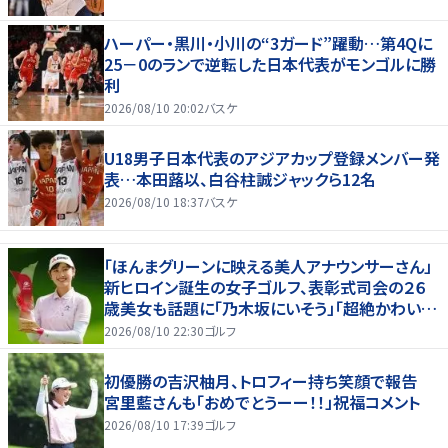
ハーパー・黒川・小川の“3ガード”躍動…第4Qに
25－0のランで逆転した日本代表がモンゴルに勝
利
2026/08/10 20:02
バスケ
U18男子日本代表のアジアカップ登録メンバー発
表…本田蕗以、白谷柱誠ジャックら12名
2026/08/10 18:37
バスケ
「ほんまグリーンに映える美人アナウンサーさん」
新ヒロイン誕生の女子ゴルフ、表彰式司会の２６
歳美女も話題に「乃木坂にいそう」「超絶かわい
い」「スーツもお似合いです」
2026/08/10 22:30
ゴルフ
初優勝の吉沢柚月、トロフィー持ち笑顔で報告
宮里藍さんも「おめでとうーー！！」祝福コメント
2026/08/10 17:39
ゴルフ