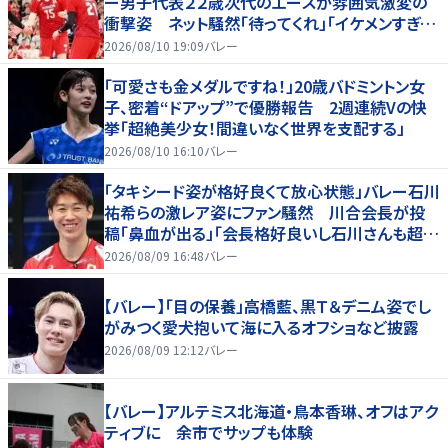
ー男子代表２２歳次代のエースが雰囲気激変の
衝撃姿 ネット騒然「待ってくれ」「イケメンすぎる
から話はいってこない」
2026/08/10 19:09
バレー
「可愛さも金メダルですね！」20歳バドミントン女
子、密着“ドアップ”で優勝報告 2週連続Vの快
挙「超絶美少女！間違いなく世界を支配する」
2026/08/10 16:10
バレー
「タキシード姿が格好良くて放心状態」バレー石川
祐希らの激レア姿にファン騒然 川合会長が投
稿「鼻血が出る」「会長格好良いし石川さんも超格
好いい」
2026/08/09 16:48
バレー
【バレー】「目の保養」高橋藍、黒Ｔ＆デニム姿でし
がみつく愛犬抱いて海に入るオフショなど披露
2026/08/09 12:12
バレー
【バレー】アルテミス北海道・鳥本香琳、オフはアク
ティブに 余市でサップも体験