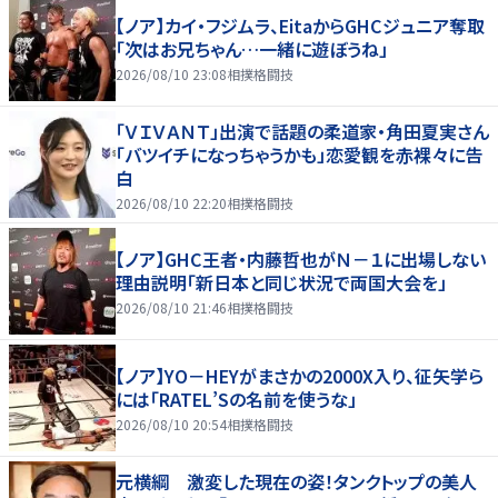
【ノア】カイ・フジムラ、EitaからGHCジュニア奪取
「次はお兄ちゃん…一緒に遊ぼうね」
2026/08/10 23:08
相撲格闘技
「ＶＩＶＡＮＴ」出演で話題の柔道家・角田夏実さん
「バツイチになっちゃうかも」恋愛観を赤裸々に告
白
2026/08/10 22:20
相撲格闘技
【ノア】GHC王者・内藤哲也がＮ－１に出場しない
理由説明「新日本と同じ状況で両国大会を」
2026/08/10 21:46
相撲格闘技
【ノア】YO－HEYがまさかの2000X入り、征矢学ら
には「RATEL’Sの名前を使うな」
2026/08/10 20:54
相撲格闘技
元横綱 激変した現在の姿！タンクトップの美人