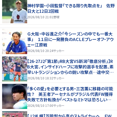
神村学園・小田監督「できる限り先取点を」 佐野
日大と12日2回戦
2026/08/10 21:01
野球
Ｇ大阪・中谷進之介「今シーズンの中でも一番大
事」 １１日に一発勝負のＡＣＬＥプレーオフ・アウ
ェー江原戦
2026/08/10 20:24
サッカー
【26-27J2「第1節」RB大宮VS新潟「徹底分析」】R
B大宮、インサイドハーフに攻撃的選手を配置、素
早いトランジションからの鋭い攻撃点…途中交代
での“メッセージ”も(1)
2026/08/10 18:32
サッカー
「多くの愛」を必要とする男・三笘薫に移籍の可能
性？ 英王者アーセナルがブラジル代表FW獲得
失敗で方針転換か「ベストなミトマは恐ろしいほ
ど優れている」
2026/08/10 17:00
サッカー
【Ｊ２札幌】万能型から真のストライカーへ ＦＷ