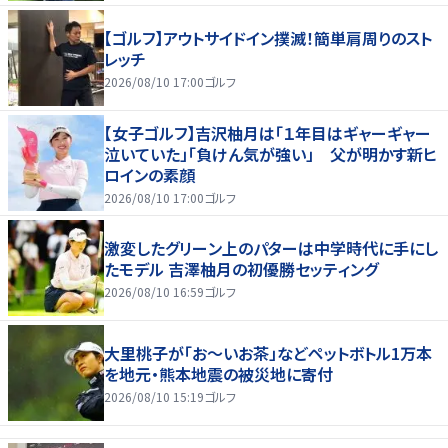
【ゴルフ】アウトサイドイン撲滅！簡単肩周りのスト
レッチ
2026/08/10 17:00
ゴルフ
【女子ゴルフ】吉沢柚月は「１年目はギャーギャー
泣いていた」「負けん気が強い」 父が明かす新ヒ
ロインの素顔
2026/08/10 17:00
ゴルフ
激変したグリーン上のパターは中学時代に手にし
たモデル 吉澤柚月の初優勝セッティング
2026/08/10 16:59
ゴルフ
大里桃子が「お～いお茶」などペットボトル1万本
を地元・熊本地震の被災地に寄付
2026/08/10 15:19
ゴルフ