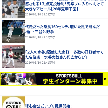
感させる1失点完投勝利！高卒プロ入りへ向けて
大きなアピール【26年夏甲子園】
2026/08/10 23:02
野球
代走だった身長160センチ、磨いた足で飛んだ
福山・三谷外野手
2026/08/10 23:00
野球
「２人の水谷」駆使した豪打 多数の好打者育て
た名伯楽 水谷実雄さん死去から１年
2026/08/10 22:41
野球
球心会公式アプリ提供開始！