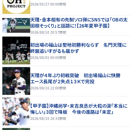
2026/05/27 00:00
野球
天理・金本相有の先制ソロ弾にSNSでは「OBの太
田椋そっくり」と話題に！【26年夏甲子園】
2026/08/10 20:57
野球
初出場の福山は聖地初勝利ならず 名門天理に
終盤追いすがるも届かず
2026/08/01 00:00
野球
天理が４年ぶり初戦突破 初出場福山に快勝
エース長尾が２失点１３Ｋで完投
2026/08/10 22:00
野球
【甲子園】沖縄尚学・末吉良丞が大粒の涙「本当に
悔しい」３回で降板 今後の進路は「未定」
2026/08/10 20:33
野球