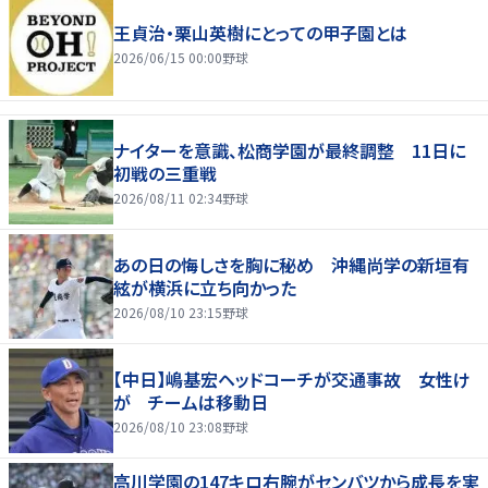
王貞治・栗山英樹にとっての甲子園とは
2026/06/15 00:00
野球
ナイターを意識、松商学園が最終調整 11日に
初戦の三重戦
2026/08/11 02:34
野球
あの日の悔しさを胸に秘め 沖縄尚学の新垣有
絃が横浜に立ち向かった
2026/08/10 23:15
野球
【中日】嶋基宏ヘッドコーチが交通事故 女性け
が チームは移動日
2026/08/10 23:08
野球
高川学園の147キロ右腕がセンバツから成長を実