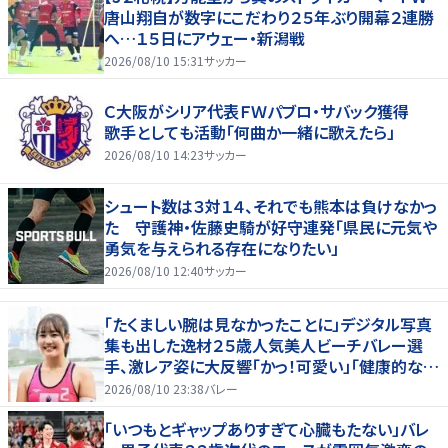
唐山翔自が数字にこだわり２５年ぶり開幕２連勝
へ…１５日にアウェー・新潟戦
2026/08/10 15:31
サッカー
Ｃ大阪がシリア代表ＦＷパブロ・サバック獲得
歌手としても活動「何曲か一緒に歌えたら」
2026/08/10 14:23
サッカー
シュート数は３対１４、それでも熊本は負けなかっ
た 守護神・佐藤史騎が好守連発「県民に元気や
勇気を与えられる存在になりたい」
2026/08/10 12:40
サッカー
「たくましい腕は見なかったことに」デジタル写真
集も出した逸材２５歳人気美人ビーチバレー選
手、激レア姿に大反響「かっ！可愛い」「健康的なキ
レイさ」
2026/08/10 23:38
バレー
「いつもとギャップありすぎて心臓もたない」バレ