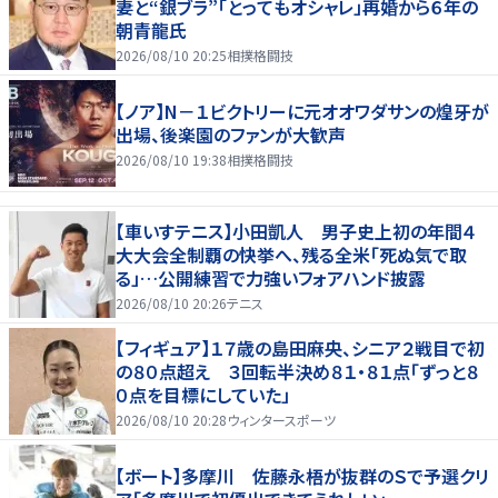
妻と“銀ブラ”「とってもオシャレ」再婚から６年の
朝青龍氏
2026/08/10 20:25
相撲格闘技
【ノア】N－１ビクトリーに元オオワダサンの煌牙が
出場、後楽園のファンが大歓声
2026/08/10 19:38
相撲格闘技
【車いすテニス】小田凱人 男子史上初の年間４
大大会全制覇の快挙へ、残る全米「死ぬ気で取
る」…公開練習で力強いフォアハンド披露
2026/08/10 20:26
テニス
【フィギュア】１７歳の島田麻央、シニア２戦目で初
の８０点超え ３回転半決め８１・８１点「ずっと８
０点を目標にしていた」
2026/08/10 20:28
ウィンタースポーツ
【ボート】多摩川 佐藤永梧が抜群のＳで予選クリ