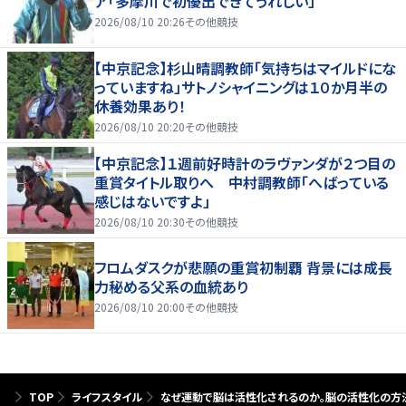
ア「多摩川で初優出できてうれしい」
2026/08/10 20:26
その他競技
【中京記念】杉山晴調教師「気持ちはマイルドにな
っていますね」サトノシャイニングは１０か月半の
休養効果あり！
2026/08/10 20:20
その他競技
【中京記念】１週前好時計のラヴァンダが２つ目の
重賞タイトル取りへ 中村調教師「へばっている
感じはないですよ」
2026/08/10 20:30
その他競技
フロムダスクが悲願の重賞初制覇 背景には成長
力秘める父系の血統あり
2026/08/10 20:00
その他競技
TOP
ライフスタイル
なぜ運動で脳は活性化されるのか。脳の活性化の方