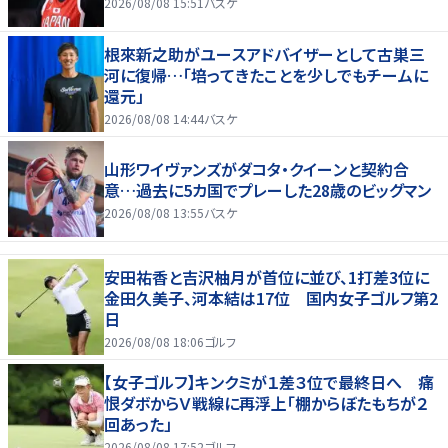
2026/08/08 15:51
バスケ
根來新之助がユースアドバイザーとして古巣三
河に復帰…「培ってきたことを少しでもチームに
還元」
2026/08/08 14:44
バスケ
山形ワイヴァンズがダコタ・クイーンと契約合
意…過去に5カ国でプレーした28歳のビッグマン
2026/08/08 13:55
バスケ
安田祐香と吉沢柚月が首位に並び、1打差3位に
金田久美子、河本結は17位 国内女子ゴルフ第2
日
2026/08/08 18:06
ゴルフ
【女子ゴルフ】キンクミが１差３位で最終日へ 痛
恨ダボからＶ戦線に再浮上「棚からぼたもちが２
回あった」
2026/08/08 17:52
ゴルフ