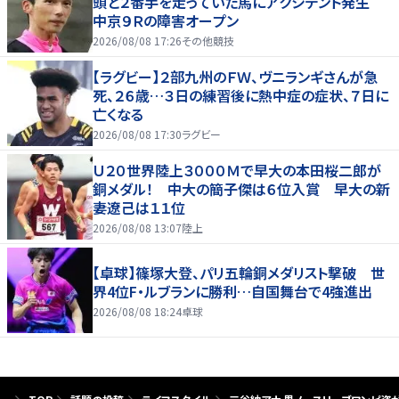
頭と２番手を走っていた馬にアクシデント発生
中京９Ｒの障害オープン
2026/08/08 17:26
その他競技
【ラグビー】２部九州のＦＷ、ヴニランギさんが急
死、２６歳…３日の練習後に熱中症の症状、７日に
亡くなる
2026/08/08 17:30
ラグビー
Ｕ２０世界陸上３０００Ｍで早大の本田桜二郎が
銅メダル！ 中大の簡子傑は６位入賞 早大の新
妻遼己は１１位
2026/08/08 13:07
陸上
【卓球】篠塚大登、パリ五輪銅メダリスト撃破 世
界4位F・ルブランに勝利…自国舞台で4強進出
2026/08/08 18:24
卓球