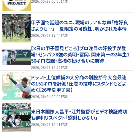
2026/05/27 00:00
野球
甲子園で話題のユニ、現場のリアルな声「格好良
さよりも…」 夏限定の可能性、明かされた事情
2026/08/08 17:44
野球
【8日の甲子園見どころ】プロ注目の好投手が登
場！センバツ8強の英明・冨岡、関東第一の2年生1
50キロ右腕・高橋の投げ合いに期待
2026/08/08 16:56
野球
ドラフト上位候補の大分商の剛腕が今大会最速
の151キロを計測！圧巻の投球にスタンドもどよ
めく【26年夏甲子園】
2026/06/24 00:00
野球
東日本国際大昌平・江井監督がビデオ検証成功
も審判リスペクト「感謝しかない」
2026/08/08 16:41
野球