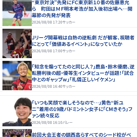
“東京対決”先発にＦＣ東京新１０番の佐藤恵允
ら 町田はＭＦ明本考浩が加入後初出場へ…開
幕節の先発が発表
2026/08/08 17:20
サッカー
Ｊリーグ開幕戦は白熱の逆転劇 だが観客、視聴者
にとって「価値あるイベント」になっていたか
2026/08/08 17:00
サッカー
｢知念を煽ってたのと同じ人？｣鹿島・鈴木優磨、逆
転勝利後の超・優等生インタビューが話題！｢試合
中とのギャップw｣｢礼儀正しいイケメン」
2026/08/08 16:40
サッカー
「いつも笑顔で楽しそうなので…」黄色“新ユ
ニ”着用の19歳バドミントン女子に「CMきそう」フ
ァン続々反応
2026/08/08 16:10
バレー
前回大会王者の鎮西高らすべてのシード校がベ