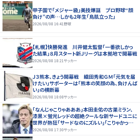
甲子園で「メジャー級」美技爆誕 プロ野球“顔
負け”の声…しかも2年生「鳥肌立った」
2026/08/08 16:41
野球
【札幌】快勝発進 川井健太監督「一番欲しかっ
た結果」８月スタート新Ｊリーグは本拠地で開幕戦
2026/08/08 18:21
サッカー
Ｊ３熊本、きょう開幕戦 織田秀和ＧＭ「元気を届
けたい」サポーターは「熊本の笑顔の為、負けんば
い」の横断幕
2026/08/08 18:08
サッカー
｢なんじゃこりゃあああ｣本田圭佑の古巣ミラン、
漆黒×蛍光レッドの超絶クールな新サードユニに
世界が熱狂｢サードなのにズルい｣｢こりゃかっけ
えわ｣
2026/08/08 17:30
サッカー