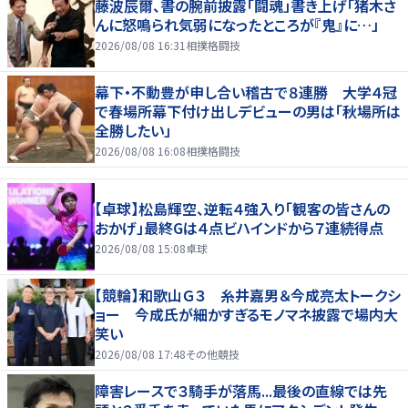
藤波辰爾、書の腕前披露「闘魂」書き上げ「猪木さ
んに怒鳴られ気弱になったところが『鬼』に…」
2026/08/08 16:31
相撲格闘技
幕下・不動豊が申し合い稽古で８連勝 大学４冠
で春場所幕下付け出しデビューの男は「秋場所は
全勝したい」
2026/08/08 16:08
相撲格闘技
【卓球】松島輝空、逆転４強入り「観客の皆さんの
おかげ」最終Gは４点ビハインドから７連続得点
2026/08/08 15:08
卓球
【競輪】和歌山Ｇ３ 糸井嘉男＆今成亮太トークシ
ョー 今成氏が細かすぎるモノマネ披露で場内大
笑い
2026/08/08 17:48
その他競技
障害レースで３騎手が落馬...最後の直線では先