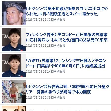
【ボクシング】亀田和毅が衝撃告白「ボコボコにや
られた」世界３階級王者とスパー「強かった」
2026/08/08 17:30
相撲格闘技
フェンシング吉田とテコンドー山田美諭の五輪婚
に江村美咲も「おめでとう」吉田の父は元FC東京
2026/08/08 17:19
相撲格闘技
「八結び」五輪婚！フェンシング吉田健人とテコン
ドー山田美諭「令和８年８月８日」に婚姻届提出
2026/08/08 17:14
相撲格闘技
【ボクシング】辰吉寿以輝、30歳初戦へ前日計量ク
リア 愛妻の手作り参鶏湯で体力回復
2026/08/08 16:33
相撲格闘技