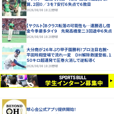
算、２回０／３を７安打６失点で６敗目
2026/08/08 18:22
野球
【ヤクルト】Bクラス転落の可能性も…連勝逃し借
金今季最多タイ９ 先発高橋奎二３回途中６失点
2026/08/08 18:20
野球
大分商が２６年ぶり甲子園勝利！プロ注目右腕・
平田玲翔登場で流れ一変 ＤＨ解除救援登板、１
５０キロ超連発で圧巻火消しで逆転導く
2026/08/08 18:20
野球
球心会公式アプリ提供開始！