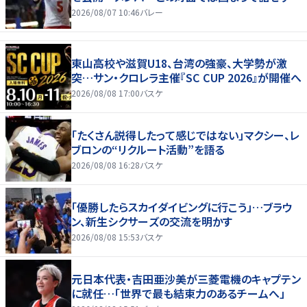
2026/08/07 10:46
バレー
東山高校や滋賀U18、台湾の強豪、大学勢が激
突…サン・クロレラ主催『SC CUP 2026』が開催へ
2026/08/08 17:00
バスケ
「たくさん説得したって感じではない」マクシー、レ
ブロンの“リクルート活動”を語る
2026/08/08 16:28
バスケ
「優勝したらスカイダイビングに行こう」…ブラウ
ン、新生シクサーズの交流を明かす
2026/08/08 15:53
バスケ
元日本代表・吉田亜沙美が三菱電機のキャプテン
に就任…「世界で最も結束力のあるチームへ」