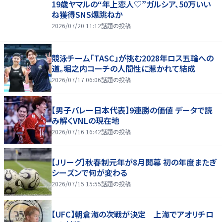
19歳ヤマルの“年上恋人♡”ガルシア、50万いい
ね獲得SNS爆跳ねか
2026/07/20 11:12
話題の投稿
競泳チーム「TASC」が挑む2028年ロス五輪への
道。堀之内コーチの人間性に惹かれて結成
2026/07/17 06:06
話題の投稿
【男子バレー日本代表】9連勝の価値 データで読
み解くVNLの現在地
2026/07/16 16:42
話題の投稿
【Jリーグ】秋春制元年が8月開幕 初の年度またぎ
シーズンで何が変わる
2026/07/15 15:55
話題の投稿
【UFC】朝倉海の次戦が決定 上海でアオリチロ