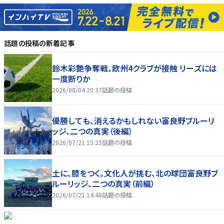
話題の投稿
の新着記事
鈴木彩艶争奪戦、欧州4クラブが接触 リーズには
一度断りか
2026/08/04 20:37
話題の投稿
優勝しても、消えるかもしれない――富良野ブルーリ
ッジ、二つの真実（後編）
2026/07/21 15:25
話題の投稿
土に、膝をつく。文化人が挑む、北の球団――富良野ブ
ルーリッジ、二つの真実（前編）
2026/07/21 14:48
話題の投稿