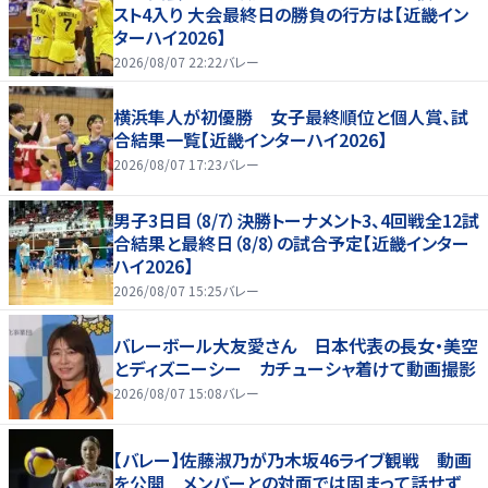
スト4入り 大会最終日の勝負の行方は【近畿イン
ターハイ2026】
2026/08/07 22:22
バレー
横浜隼人が初優勝 女子最終順位と個人賞、試
合結果一覧【近畿インターハイ2026】
2026/08/07 17:23
バレー
男子3日目（8/7）決勝トーナメント3、4回戦全12試
合結果と最終日（8/8）の試合予定【近畿インター
ハイ2026】
2026/08/07 15:25
バレー
バレーボール大友愛さん 日本代表の長女・美空
とディズニーシー カチューシャ着けて動画撮影
2026/08/07 15:08
バレー
【バレー】佐藤淑乃が乃木坂46ライブ観戦 動画
を公開 メンバーとの対面では固まって話せず