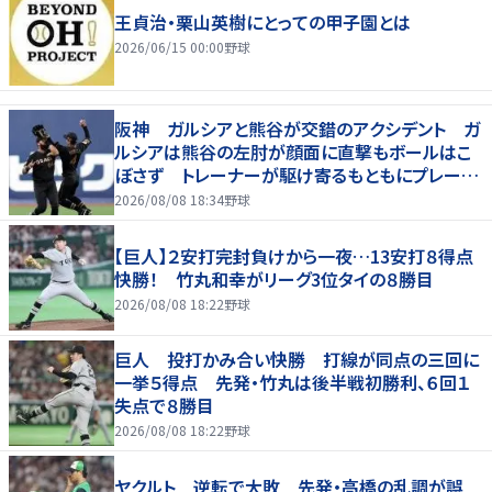
王貞治・栗山英樹にとっての甲子園とは
2026/06/15 00:00
野球
阪神 ガルシアと熊谷が交錯のアクシデント ガ
ルシアは熊谷の左肘が顔面に直撃もボールはこ
ぼさず トレーナーが駆け寄るもともにプレー続
行 直後に３連打食らう
2026/08/08 18:34
野球
【巨人】２安打完封負けから一夜…13安打８得点
快勝！ 竹丸和幸がリーグ3位タイの８勝目
2026/08/08 18:22
野球
巨人 投打かみ合い快勝 打線が同点の三回に
一挙５得点 先発・竹丸は後半戦初勝利、６回１
失点で８勝目
2026/08/08 18:22
野球
ヤクルト 逆転で大敗 先発・高橋の乱調が誤