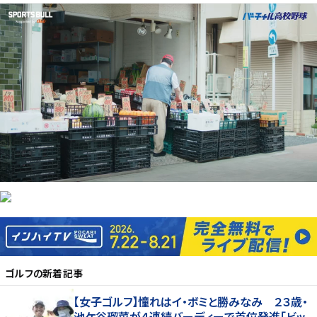
ゴルフ
の新着記事
【女子ゴルフ】憧れはイ・ボミと勝みなみ ２３歳・
池ケ谷瑠菜が４連続バーディーで首位発進「ビッ