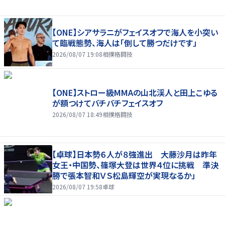
【ONE】シアサラニがフェイスオフで海人を小突い
て臨戦態勢、海人は「倒して勝つだけです」
2026/08/07 19:08
相撲格闘技
【ONE】ストロー級MMAの山北渓人と田上こゆる
が額つけてバチバチフェイスオフ
2026/08/07 18:49
相撲格闘技
【卓球】日本勢６人が８強進出 大藤沙月は昨年
女王・中国勢、篠塚大登は世界４位に挑戦 準決
勝で張本智和ＶＳ松島輝空が実現なるか」
2026/08/07 19:58
卓球