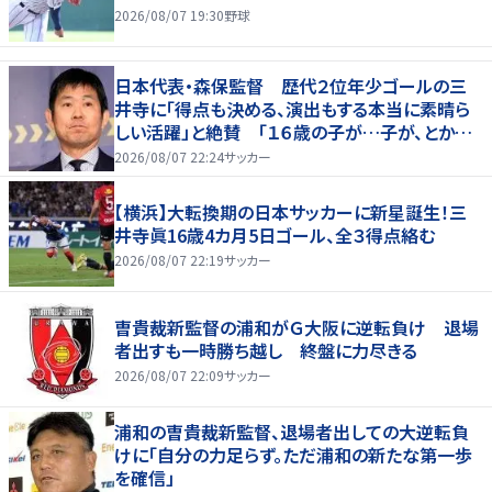
2026/08/07 19:30
野球
日本代表・森保監督 歴代２位年少ゴールの三
井寺に「得点も決める、演出もする本当に素晴ら
しい活躍」と絶賛 「１６歳の子が…子が、とかっ
て言ったら本当に失礼ですね」と自省
2026/08/07 22:24
サッカー
【横浜】大転換期の日本サッカーに新星誕生！三
井寺眞16歳4カ月5日ゴール、全３得点絡む
2026/08/07 22:19
サッカー
曺貴裁新監督の浦和がＧ大阪に逆転負け 退場
者出すも一時勝ち越し 終盤に力尽きる
2026/08/07 22:09
サッカー
浦和の曺貴裁新監督、退場者出しての大逆転負
けに「自分の力足らず。ただ浦和の新たな第一歩
を確信」