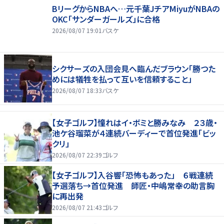
BリーグからNBAへ…元千葉JチアMiyuがNBAの
OKC「サンダーガールズ」に合格
2026/08/07 19:01
バスケ
シクサーズの入団会見へ臨んだブラウン「勝つた
めには犠牲を払って互いを信頼すること」
2026/08/07 18:33
バスケ
【女子ゴルフ】憧れはイ・ボミと勝みなみ ２３歳・
池ケ谷瑠菜が４連続バーディーで首位発進「ビッ
クリ」
2026/08/07 22:39
ゴルフ
【女子ゴルフ】入谷響「恐怖もあった」 ６戦連続
予選落ち→首位発進 師匠・中嶋常幸の助言胸
に再出発
2026/08/07 21:43
ゴルフ