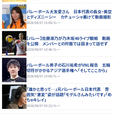
バレーボール大友愛さん 日本代表の長女・美空
とディズニーシー カチューシャ着けて動画撮影
2026/08/07 15:08
バレー
【バレー】佐藤淑乃が乃木坂46ライブ観戦 動画
を公開 メンバーとの対面では固まって話せず
2026/08/07 10:46
バレー
バレーボール男子の石川祐希がVNL報告 五輪
切符がかかるアジア選手権へ「そしてここから」
2026/08/07 10:08
バレー
「誰かと思って…」元バレーボール日本代表 雰
囲気“激変”姿が話題「モデルさんみたいです」「め
ちゃキレイ」
2026/08/07 05:22
バレー