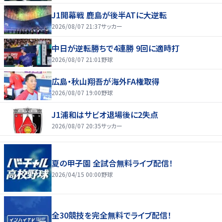
J1開幕戦 鹿島が後半ATに大逆転
2026/08/07 21:37
サッカー
中日が逆転勝ちで4連勝 9回に適時打
2026/08/07 21:01
野球
広島・秋山翔吾が海外FA権取得
2026/08/07 19:00
野球
J1浦和はサビオ退場後に2失点
2026/08/07 20:35
サッカー
夏の甲子園 全試合無料ライブ配信！
2026/04/15 00:00
野球
全30競技を完全無料でライブ配信！