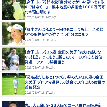
【女子ゴルフ】鈴木愛「自分だけがいい思いをする
のではなく…」 熊本地震の救援金１０００万円寄
付の理由明かす
2026/08/07 21:34
ゴルフ
「桑木さんは私より一回りも二回りも上」“全英帰
り”の永井花奈が向き合う自分のゴルフ
2026/08/07 19:10
ゴルフ
【女子ゴルフ】３６歳・金田久美子「衰えは感じな
い。引退までにもう１勝したい」 １０年ぶり首位
発進…ツアー３勝目狙う
2026/08/07 18:50
ゴルフ
「歳も歳だしあと1つぐらい勝ちたい」36歳の金田
久美子 プロアマ通算553試合で10年ぶり5度目の
首位発進
2026/08/07 18:27
ゴルフ
丸元大五郎、９・２３大阪でユース世界王座決定