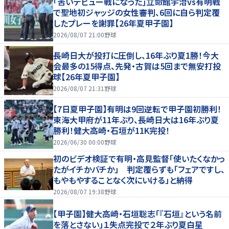
｢苦いデビュー戦になった｣立命館宇治vs有明戦
で聖地初ジャッジの女性審判、6回に自ら判定覆
したプレーを謝罪【26年夏甲子園】
2026/08/07 21:00
野球
長崎日大が投打に圧倒し、16年ぶり夏1勝！今大
会最多の15得点、先発・古賀は5回まで無安打投
球【26年夏甲子園】
2026/08/07 21:31
野球
【7日夏甲子園】有明は9回逆転で甲子園初勝利！
東海大甲府が11年ぶり、長崎日大は16年ぶり夏
勝利！健大高崎・石垣が11K完投！
2026/06/30 00:00
野球
初のビデオ検証で有明・高見監督「使いたくなかっ
たがイチかバチか」 判定覆らずも「フェアですし、
もやもやすることなく次にいける」と納得
2026/08/07 19:38
野球
【甲子園】健大高崎・石垣聡志「『石垣』という名前
を落とさない」１失点完投で２年ぶり夏白星