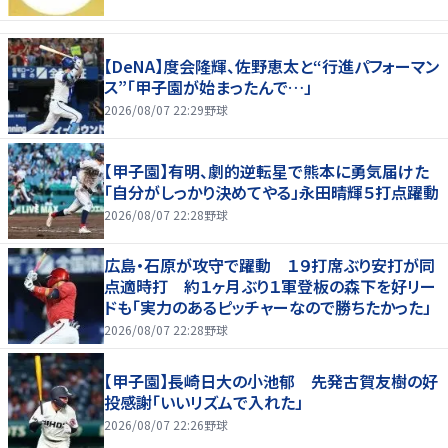
【DeNA】度会隆輝、佐野恵太と“行進パフォーマン
ス”「甲子園が始まったんで…」
2026/08/07 22:29
野球
【甲子園】有明、劇的逆転星で熊本に勇気届けた
「自分がしっかり決めてやる」永田晴輝５打点躍動
2026/08/07 22:28
野球
広島・石原が攻守で躍動 １９打席ぶり安打が同
点適時打 約１ヶ月ぶり１軍登板の森下を好リー
ドも「実力のあるピッチャーなので勝ちたかった」
2026/08/07 22:28
野球
【甲子園】長崎日大の小池郁 先発古賀友樹の好
投感謝「いいリズムで入れた」
2026/08/07 22:26
野球