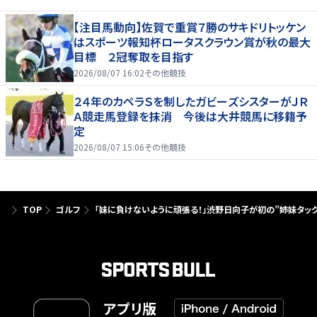
【注目馬動向】佐賀で重賞７勝のサキドリトッケン
はスポーツ報知杯ロータスクラウン賞が秋の最大
目標 ２冠奪取を目指す
2026/08/07 16:02
その他競技
２４年のカペラＳを制したガビーズシスターがＪＲ
Ａ競走馬登録を抹消 今後は大井競馬に移籍予
定
2026/08/07 15:06
その他競技
TOP
ゴルフ
「妹に負けないように頑張る！」渋野日向子が初の”姉妹タッ
アプリ版