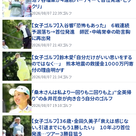
クリ」
2026/08/07 22:39
ゴルフ
【女子ゴルフ】入谷響「恐怖もあった」 ６戦連続
予選落ち→首位発進 師匠・中嶋常幸の助言胸
に再出発
2026/08/07 21:43
ゴルフ
【女子ゴルフ】鈴木愛「自分だけがいい思いをする
のではなく…」 熊本地震の救援金１０００万円寄
付の理由明かす
2026/08/07 21:34
ゴルフ
「桑木さんは私より一回りも二回りも上」“全英帰
り”の永井花奈が向き合う自分のゴルフ
2026/08/07 19:10
ゴルフ
【女子ゴルフ】３６歳・金田久美子「衰えは感じな
い。引退までにもう１勝したい」 １０年ぶり首位
発進…ツアー３勝目狙う