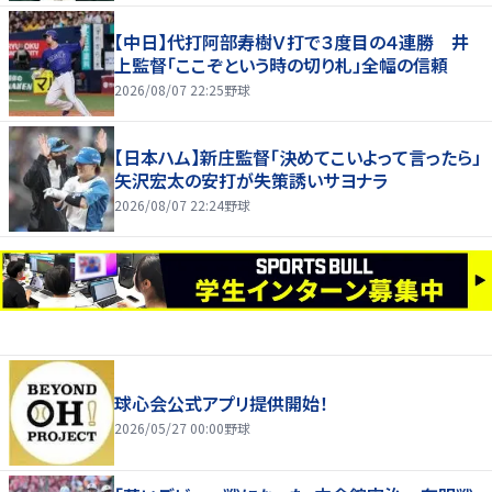
【中日】代打阿部寿樹Ｖ打で３度目の４連勝 井
上監督「ここぞという時の切り札」全幅の信頼
2026/08/07 22:25
野球
【日本ハム】新庄監督「決めてこいよって言ったら」
矢沢宏太の安打が失策誘いサヨナラ
2026/08/07 22:24
野球
球心会公式アプリ提供開始！
2026/05/27 00:00
野球