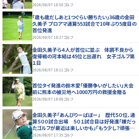
2026/08/07 18:50
ゴルフ
「歳も歳だしあと1つぐらい勝ちたい」36歳の金田
久美子 プロアマ通算553試合で10年ぶり5度目の
首位発進
2026/08/07 18:27
ゴルフ
金田久美子ら４人が首位に並ぶ 体調不良から
復帰戦の河本結は45位と出遅れ 女子ゴルフ第
１日
2026/08/07 18:11
ゴルフ
首位タイ発進の鈴木愛「優勝争いがしたい」大会
前に熊本の被災地へ1000万円の救援金贈る
2026/08/07 18:06
ゴルフ
金田久美子「あんびりーばぼー」 歴代５０位、通
算５００試合出場 ５０１試合目は好発進「嫌だっ
たゴルフが最近は楽しいかも」「もう少し？頑張り
たいな」
2026/08/07 17:35
ゴルフ