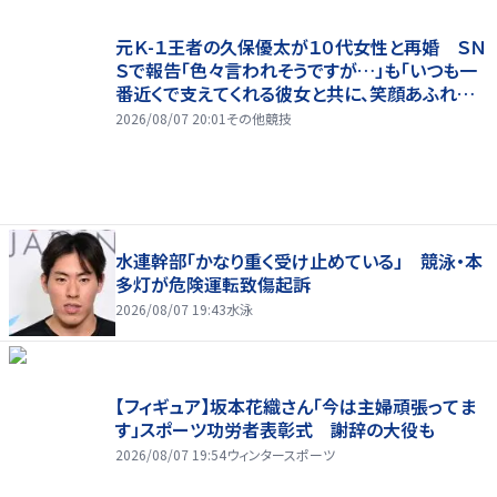
元Ｋ-１王者の久保優太が１０代女性と再婚 ＳＮ
Ｓで報告「色々言われそうですが…」も「いつも一
番近くで支えてくれる彼女と共に、笑顔あふれる
家庭を築いていきたい」
2026/08/07 20:01
その他競技
水連幹部「かなり重く受け止めている」 競泳・本
多灯が危険運転致傷起訴
2026/08/07 19:43
水泳
【フィギュア】坂本花織さん「今は主婦頑張ってま
す」スポーツ功労者表彰式 謝辞の大役も
2026/08/07 19:54
ウィンタースポーツ