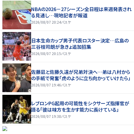
NBAの2026－27シーズン全日程は来週発表され
る見通し…現地記者が報道
2026/08/07 20:24
バスケ
日本生命カップ男子代表ロスター決定…広島の
三谷桂司朗が急きょ追加招集
2026/08/07 20:15
バスケ
佐藤凪と佐藤久遠が兄弟対決へ…弟は八村から
の手紙で発奮「虎のように立ち向かっていけたら」
2026/08/07 19:46
バスケ
レブロンPG起用の可能性をシクサーズ指揮官が
語る「彼は味方を生かす能力に長けている」
2026/08/07 19:38
バスケ