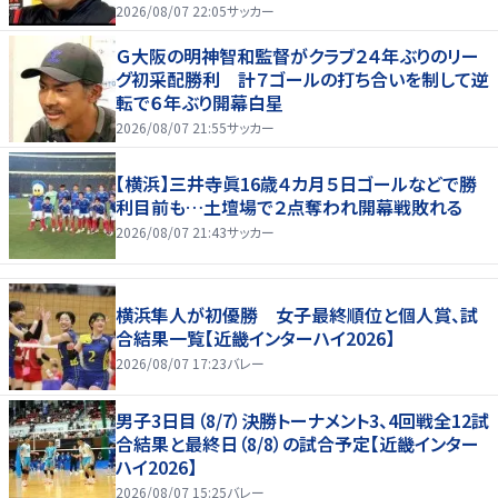
2026/08/07 22:05
サッカー
Ｇ大阪の明神智和監督がクラブ２４年ぶりのリー
グ初采配勝利 計７ゴールの打ち合いを制して逆
転で６年ぶり開幕白星
2026/08/07 21:55
サッカー
【横浜】三井寺眞16歳４カ月５日ゴールなどで勝
利目前も…土壇場で２点奪われ開幕戦敗れる
2026/08/07 21:43
サッカー
横浜隼人が初優勝 女子最終順位と個人賞、試
合結果一覧【近畿インターハイ2026】
2026/08/07 17:23
バレー
男子3日目（8/7）決勝トーナメント3、4回戦全12試
合結果と最終日（8/8）の試合予定【近畿インター
ハイ2026】
2026/08/07 15:25
バレー