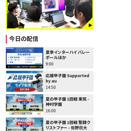
今日の配信
夏季インターハイ バレー
ボールほか
9:00
応援甲子園 Supported
by au
14:50
夏の甲子園 1回戦 東筑 -
神村学園
16:00
夏の甲子園 1回戦 聖隷ク
リストファー - 佐野日大