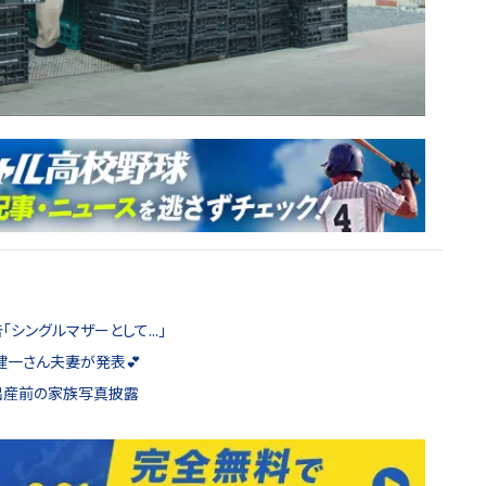
シングルマザーとして...」
健一さん夫妻が発表💕
子出産前の家族写真披露