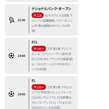
ナショナルバンク・オープン
テニス
女子ダブルス1回戦 サ
23:00
ムソノワ/加藤組戦、リャン エンシ
ュオ/青山組戦ほか(リンクは外
部)
ECL
サッカー
3次 第1戦 デブレツ
ェニ vs. コペンハーゲン(鈴木淳
24:00
之介)(26:00)、アヤックス(板倉滉)
vs. シェルボーン(27:00)ほか(リ
ンクは外部)
EL
サッカー
3次 第1戦 ヤギェロ
ニア(小林友希) vs. レンジャーズ
24:00
(25:00)、ザルツブルク(北野颯太、
チェイス・アンリ) vs. パフォス(26:
00)ほか(リンクは外部)