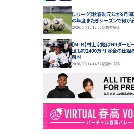
【Jリーグ】秋春制元年が8月開
の年度またぎシーズンで何が
2026/07/15 15:55
話題の投稿
【MLB】村上宗隆はHRダービ
退も約2400万円 賞金の仕組
解説
2026/07/14 14:52
話題の投稿