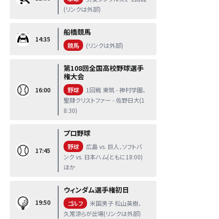
(リンクは外部)
船橋競馬
14:35
競馬
(リンクは外部)
第108回全国高校野球選手
権大会
16:00
野球
1回戦 東筑 - 神村学園、
聖隷クリストファー - 佐野日大(1
8:30)
プロ野球
野球
広島 vs. 巨人、ソフトバ
17:45
ンク vs. 日本ハム(ともに18:00)
ほか
ウィンダム選手権初日
19:50
ゴルフ
米国男子 松山英樹、
久常涼らが出場(リンクは外部)