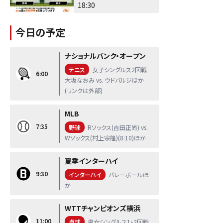
18:30
今日の予定
ナショナルバンク・オープン
テニス
女子シングルス2回戦
6:00
大坂なおみ vs. ウドバルジほか
(リンクは外部)
MLB
7:35
野球
Rソックス(吉田正尚) vs.
Wソックス(村上宗隆)(8:10)ほか
夏季インターハイ
9:30
インターハイ
バレーボールほ
か
WTTチャンピオンズ横浜
11:00
卓球
男女シングルス1・2回戦