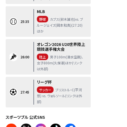
MLB
野球
カブス(鈴木誠也)vs. ブ
25:35
ルージェイズ(岡本和真)(27:20)
ほか
オレゴン2026 U20世界陸上
競技選手権大会
26:00
陸上
男子100m(清水空跳)、
女子800m(久保凛)ほか(リンク
は外部)
リーグ杯
サッカー
ブリストル・C(平河
27:45
悠) vs. ウォルソール(リンクは外
部)
スポーツブル 公式SNS