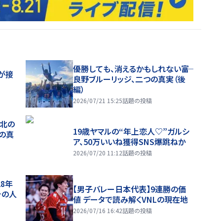
優勝しても、消えるかもしれない――富
が接
良野ブルーリッジ、二つの真実（後
編）
2026/07/21 15:25
話題の投稿
、北の
19歳ヤマルの“年上恋人♡”ガルシ
つの真
ア、50万いいね獲得SNS爆跳ねか
2026/07/20 11:12
話題の投稿
28年
【男子バレー日本代表】9連勝の価
チの人
値 データで読み解くVNLの現在地
2026/07/16 16:42
話題の投稿