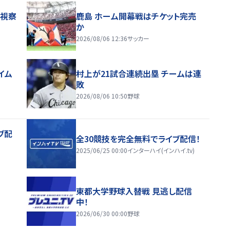
地視察
鹿島 ホーム開幕戦はチケット完売
か
2026/08/06 12:36
サッカー
イム
村上が21試合連続出塁 チームは連
敗
2026/08/06 10:50
野球
ブ配
全30競技を完全無料でライブ配信！
2025/06/25 00:00
インターハイ(インハイ.tv)
東都大学野球入替戦 見逃し配信
中！
2026/06/30 00:00
野球