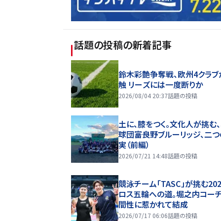
話題の投稿
の新着記事
鈴木彩艶争奪戦、欧州4クラブ
触 リーズには一度断りか
2026/08/04 20:37
話題の投稿
土に、膝をつく。文化人が挑む
球団――富良野ブルーリッジ、二
実（前編）
2026/07/21 14:48
話題の投稿
競泳チーム「TASC」が挑む20
ロス五輪への道。堀之内コー
間性に惹かれて結成
2026/07/17 06:06
話題の投稿