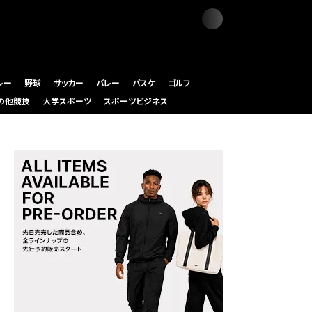
レー
野球
サッカー
バレー
バスケ
ゴルフ
の他競技
大学スポーツ
スポーツビジネス