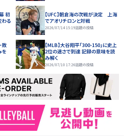
幕 初
【UFC】朝倉海の次戦が決定 上海
変わる
でアオリチロンと対戦
2026/07/14 15:19
話題の投稿
ー敗
【MLB】大谷翔平「300-150」に史上
みを
2位の速さで到達 記録の意味を読
み解く
2026/07/10 17:26
話題の投稿