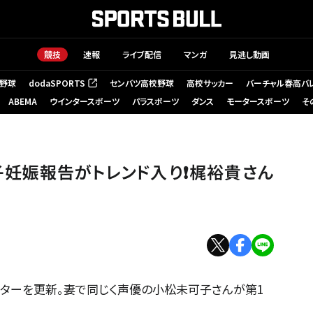
競技
速報
ライブ配信
マンガ
見逃し動画
野球
dodaSPORTS
センバツ高校野球
高校サッカー
バーチャル春高バ
（新しいタブで開く）
ABEMA
ウインタースポーツ
パラスポーツ
ダンス
モータースポーツ
そ
妊娠報告がトレンド入り❗️梶裕貴さん
ッターを更新。妻で同じく声優の小松未可子さんが第1