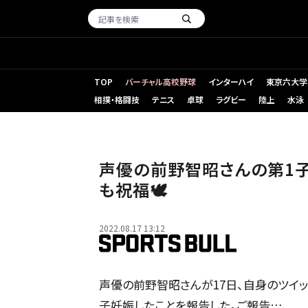
TOP
バーチャル高校野球
インターハイ
東京六大学
相撲・格闘技
テニス
卓球
ラグビー
陸上
水泳
声優の前野智昭さんの第1子
も祝福🕊
2022.08.17 13:12
声優の前野智昭さんが17日、自身のツイ
子妊娠したことを報告した。ご報告…