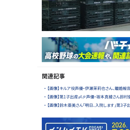
関連記事
【画像】キルア役声優・伊瀬茉莉也さん、離婚報告「
【画像】第1子出産👶🎉声優・坂本真綾さん鈴村
【画像】鈴木亜美さん「明日、入院します」第3