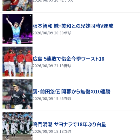
張本智和 妹・美和との兄妹同時V達成
2026/08/09 20:30
卓球
広島 5連敗で借金今季ワースト18
2026/08/09 21:19
野球
鷹・前田悠伍 開幕から無傷の10連勝
2026/08/09 19:46
野球
鳴門渦潮 サヨナラで18年ぶり白星
2026/08/09 18:18
野球