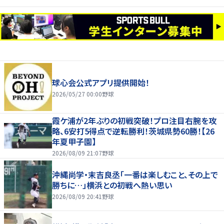
球心会公式アプリ提供開始！
2026/05/27 00:00
野球
霞ケ浦が2年ぶりの初戦突破！プロ注目右腕を攻
略、6安打5得点で逆転勝利！茨城県勢60勝！【26
年夏甲子園】
2026/08/09 21:07
野球
沖縄尚学・末吉良丞「一番は楽しむこと、その上で
勝ちに…」横浜との初戦へ熱い思い
2026/08/09 20:41
野球