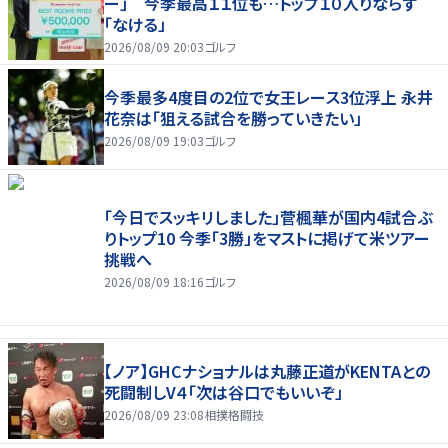
ー」 今季最高１１位も…トップ１０入りならず
「なける」
2026/08/09 20:03
ゴルフ
今季最多4度目の2位で女王レース3位浮上 永井
花奈は「狙える試合を勝っていきたい」
2026/08/09 19:03
ゴルフ
「今日でスッキリしました」菅楓華が国内4試合ぶ
りトップ10 今季「3勝」をマストに掲げて米ツアー
挑戦へ
2026/08/09 18:16
ゴルフ
【ノア】GHCナショナルは丸藤正道がKENTAとの
死闘制しV４「次は谷口でもいいぞ」
2026/08/09 23:08
相撲格闘技