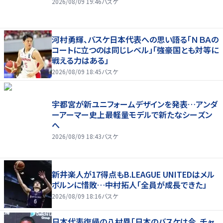
2026/08/09 19:46
バスケ
河村勇輝、バスケ日本代表への思い語る「ＮＢＡの
コートに立つのは同じレベル」「強豪国とも対等に
戦える力はある」
2026/08/09 18:45
バスケ
宇都宮が新ユニフォームデザインを発表…アンダ
ーアーマー史上最軽量モデルで新たなシーズン
へ
2026/08/09 18:43
バスケ
新井楽人が17得点もB.LEAGUE UNITEDはメル
ボルンに惜敗…中村拓人「全員が成長できた」
2026/08/09 18:16
バスケ
日本代表復帰の八村塁「日本のバスケは今、チャ