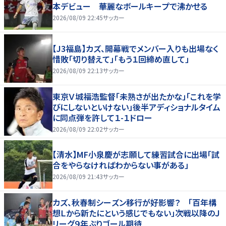
本デビュー 華麗なボールキープで沸かせる
2026/08/09 22:45
サッカー
【J3福島】カズ、開幕戦でメンバー入りも出場なく
惜敗「切り替えて」「もう１回締め直して」
2026/08/09 22:13
サッカー
東京Ｖ城福浩監督「未熟さが出たかな」「これを学
びにしないといけない」後半アディショナルタイム
に同点弾を許して１-１ドロー
2026/08/09 22:02
サッカー
【清水】MF小泉慶が志願して練習試合に出場「試
合をやらなければわからない事がある」
2026/08/09 21:43
サッカー
カズ、秋春制シーズン移行が好影響？ 「百年構
想Ｌから新たにという感じでもない」次戦以降のＪ
リーグ９年ぶりゴール期待