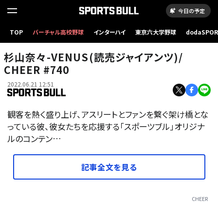
今日の予定
TOP
バーチャル高校野球
インターハイ
東京六大学野球
dodaSPO
（新しいタブ
杉山奈々-VENUS(読売ジャイアンツ)/
CHEER #740
2022.06.21 12:51
観客を熱く盛り上げ、アスリートとファンを繋ぐ架け橋とな
っている彼、彼女たちを応援する「スポーツブル」オリジナ
ルのコンテン…
記事全文を見る
CHEER