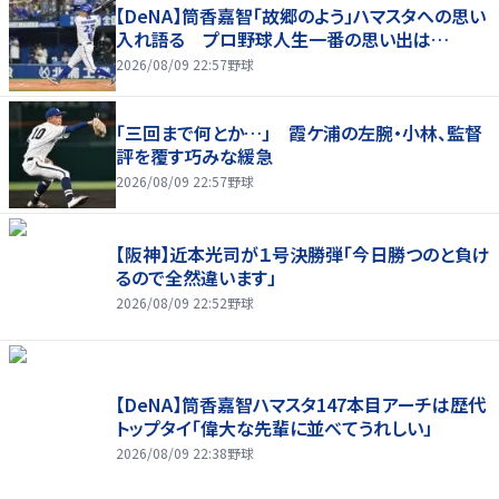
【DeNA】筒香嘉智「故郷のよう」ハマスタへの思い
入れ語る プロ野球人生一番の思い出は…
2026/08/09 22:57
野球
「三回まで何とか…」 霞ケ浦の左腕・小林、監督
評を覆す巧みな緩急
2026/08/09 22:57
野球
【阪神】近本光司が１号決勝弾「今日勝つのと負け
るので全然違います」
2026/08/09 22:52
野球
【DeNA】筒香嘉智ハマスタ147本目アーチは歴代
トップタイ「偉大な先輩に並べてうれしい」
2026/08/09 22:38
野球