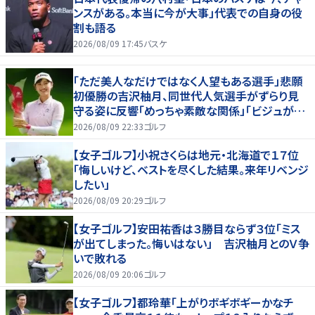
ンスがある。本当に今が大事」代表での自身の役
割も語る
2026/08/09 17:45
バスケ
「ただ美人なだけではなく人望もある選手」悲願
初優勝の吉沢柚月、同世代人気選手がずらり見
守る姿に反響「めっちゃ素敵な関係」「ビジュが良
すぎてびっくり」
2026/08/09 22:33
ゴルフ
【女子ゴルフ】小祝さくらは地元・北海道で１７位
「悔しいけど、ベストを尽くした結果。来年リベンジ
したい」
2026/08/09 20:29
ゴルフ
【女子ゴルフ】安田祐香は３勝目ならず３位「ミス
が出てしまった。悔いはない」 吉沢柚月とのＶ争
いで敗れる
2026/08/09 20:06
ゴルフ
【女子ゴルフ】都玲華「上がりボギボギーかなチ