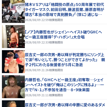
猪木ＶＳアリは「格闘技の原点」５０周年展で初代
タイガーマスク、前田日明、藤波辰爾、藤原喜明が
懐古「本当の意味で真剣勝負」「（世に）通じない
歯がゆさも」
2026/08/09 22:59
相撲格闘技
【ノア】内藤哲也がシェイン・ヘイスト破りGHCヘ
ビー級王座獲得「デ・ハポン！」大合唱
2026/08/09 22:33
相撲格闘技
辰吉丈一郎の次男・寿以輝が判定勝ちにリング上
で涙「弔いとして、勝つことができてよかった」 親
子２代にわたる後援者が５月に急逝
2026/08/09 21:26
相撲格闘技
内藤哲也、「ＧＨＣヘビー級王座」初奪取…シェイ
ン・ヘイストを破り「俺はこのリングに残るよ」…一
方で「Ｎ-１」不参加を通告…８・９後楽園
2026/08/09 21:11
相撲格闘技
辰吉丈一郎が次男・寿以輝の辛勝に愛のあるダメ