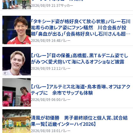
2026/08/09 21:37
サッカー
「タキシード姿が格好良くて放心状態」バレー石川
祐希らの激レア姿にファン騒然 川合会長が投
稿「鼻血が出る」「会長格好良いし石川さんも超格
好いい」
2026/08/09 16:48
バレー
【バレー】「目の保養」高橋藍、黒Ｔ＆デニム姿でし
がみつく愛犬抱いて海に入るオフショなど披露
2026/08/09 12:12
バレー
【バレー】アルテミス北海道・鳥本香琳、オフはアク
ティブに 余市でサップも体験
2026/08/09 06:00
バレー
清風が初優勝 男子最終順位と個人賞、試合結
果一覧【近畿インターハイ2026】
2026/08/08 18:01
バレー