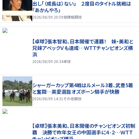
出し「（成長は）ない」 ２度目のタイトル挑戦は
「あかんやろ」
2026/08/09 20:59
相撲格闘技
【卓球】張本智和、日本開催で連覇！ 妹・美和と
兄妹アベックＶも達成…ＷＴＴチャンピオンズ横
浜
2026/08/09 20:34
卓球
シャーガーカップ第4戦はルメール3着、武豊5着
と奮闘…英愛選抜オズボーン騎手が快勝
2026/08/09 14:31
その他競技
【卓球】張本美和、日本開催のチャンピオンズ初制
覇 決勝で昨年女王の中国選手に４-２…ＷＴＴ
チャンピオンズ横浜