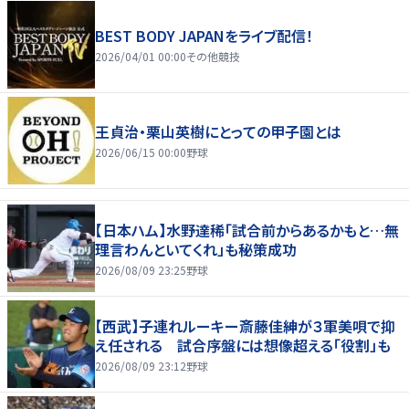
BEST BODY JAPANをライブ配信！
2026/04/01 00:00
その他競技
王貞治・栗山英樹にとっての甲子園とは
2026/06/15 00:00
野球
【日本ハム】水野達稀「試合前からあるかもと…無
理言わんといてくれ」も秘策成功
2026/08/09 23:25
野球
【西武】子連れルーキー斎藤佳紳が３軍美唄で抑
え任される 試合序盤には想像超える「役割」も
2026/08/09 23:12
野球