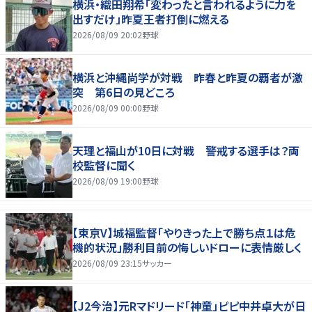
横浜・織田翔希「変わったと言われるように力を
出すだけ」昨夏王者打倒に燃える
2026/08/09 20:02
野球
横浜と沖縄尚学が対戦 昨春と昨夏の覇者が激
突 第6日の見どころ
2026/08/09 00:00
野球
天理と福山が10日に対戦 警戒する選手は？両
校監督に聞く
2026/08/09 19:00
野球
【東京V】城福監督「やりきった上で勝ち点１は危
機的状況」勝利目前の悔しいドローに表情厳しく
2026/08/09 23:15
サッカー
【J2今治】元Rマドリード「神童」ピピ中井卓大が日