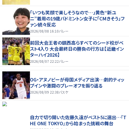
「いつも笑顔で楽しそうなので…」黄色“新ユ
ニ”着用の19歳バドミントン女子に「CMきそう」フ
ァン続々反応
2026/08/08 16:10
バレー
前回大会王者の鎮西高らすべてのシード校がベ
スト4入り 大会最終日の勝負の行方は【近畿イン
ターハイ2026】
2026/08/07 22:22
バレー
OG・アヌノビーが母国メディア出演…劇的ティッ
プインや激闘のプレーオフを振り返る
2026/08/09 22:38
バスケ
自力で切り開いた佐藤久遠がベスト5に選出…『T
HE ONE TOKYO』から始まった挑戦の舞台