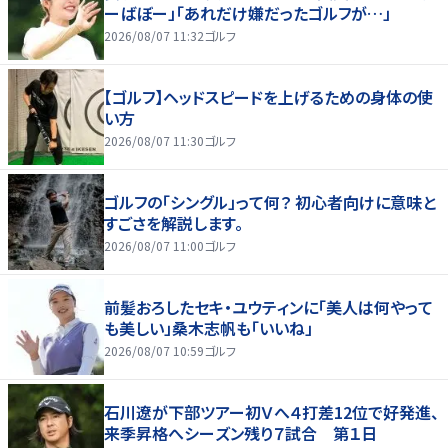
ーばぼー」「あれだけ嫌だったゴルフが…」
2026/08/07 11:32
ゴルフ
【ゴルフ】ヘッドスピードを上げるための身体の使
い方
2026/08/07 11:30
ゴルフ
ゴルフの「シングル」って何？ 初心者向けに意味と
すごさを解説します。
2026/08/07 11:00
ゴルフ
前髪おろしたセキ・ユウティンに「美人は何やって
も美しい」桑木志帆も「いいね」
2026/08/07 10:59
ゴルフ
石川遼が下部ツアー初Ｖへ４打差12位で好発進、
来季昇格へシーズン残り７試合 第１日