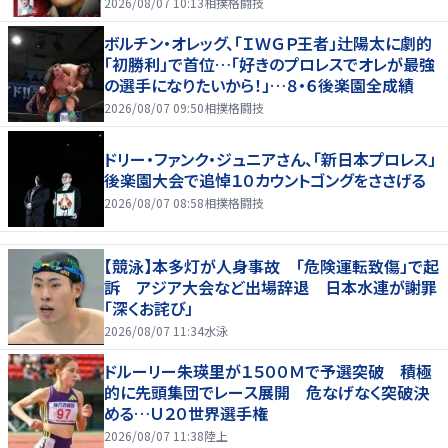
2026/08/07 10:13
相撲格闘技
ボルチン・オレッグ、「ＩＷＧＰ王者」辻陽太に劇的
「初勝利」で首位…「好きのプロレスでオレが最強
の選手になりたいから！」…８・６後楽園全成績
2026/08/07 09:50
相撲格闘技
ドリー・ファンク・ジュニアさん、「新日本プロレス」
後楽園大会で追悼１０カウントゴングをささげる
2026/08/07 08:58
相撲格闘技
【競泳】本多灯が人身事故 「危険運転致傷」で起
訴 アジア大会など出場辞退 日本水連が謝罪
「深くお詫び」
2026/08/07 11:34
水泳
ドルーリー朱瑛里が１５００Ｍで予選突破 積極
的に先頭集団でレース展開 危なげなく突破決
める…Ｕ２０世界選手権
2026/08/07 11:38
陸上