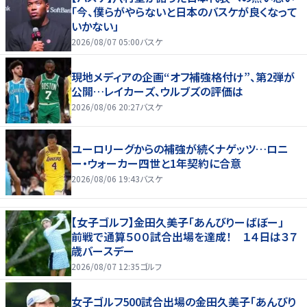
「今、僕らがやらないと日本のバスケが良くなって
いかない」
2026/08/07 05:00
バスケ
現地メディアの企画“オフ補強格付け”、第2弾が
公開…レイカーズ、ウルブズの評価は
2026/08/06 20:27
バスケ
ユーロリーグからの補強が続くナゲッツ…ロニ
ー・ウォーカー四世と1年契約に合意
2026/08/06 19:43
バスケ
【女子ゴルフ】金田久美子「あんびりーばぼー」
前戦で通算５００試合出場を達成！ １４日は３７
歳バースデー
2026/08/07 12:35
ゴルフ
女子ゴルフ500試合出場の金田久美子「あんびり