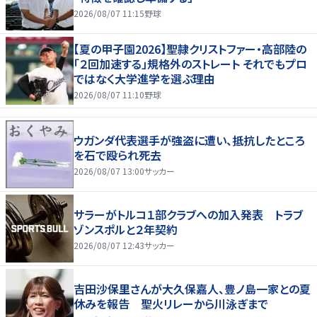
2026/08/07 11:15
野球
【夏の甲子園2026】聖隷クリストファー・高部陸の
「２回加速する」規格外のストレート それでもプロ
ではなく大学進学を選ぶ理由
2026/08/07 11:10
野球
ウガンダ代表選手が強盗に遭い、抵抗したところ
を石で殴られ死去
2026/08/07 13:00
サッカー
サラーがトルコ１部クラブへの加入発表 トラブ
ゾンスポルと２年契約
2026/08/07 12:43
サッカー
吉田沙保里さんが大久保嘉人、豊ノ島一家との夏
休みを報告 聖火リレーから川泳ぎまで