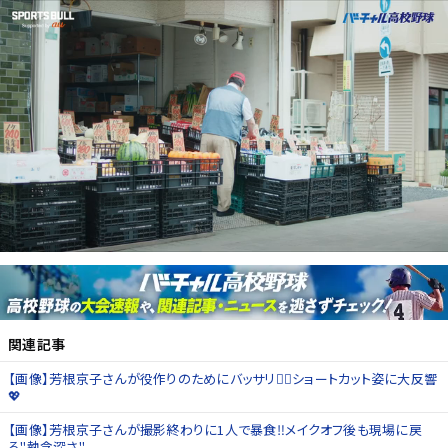
関連記事
【画像】芳根京子さんが役作りのためにバッサリ💇‍♀️ショートカット姿に大反響
💖
【画像】芳根京子さんが撮影終わりに1人で暴食‼️メイクオフ後も現場に戻
る"執念深さ"