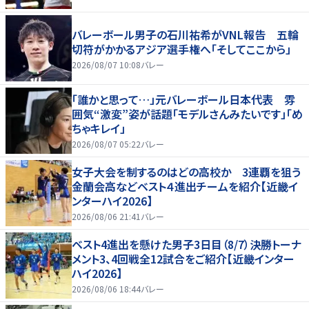
バレーボール男子の石川祐希がVNL報告 五輪
切符がかかるアジア選手権へ「そしてここから」
2026/08/07 10:08
バレー
「誰かと思って…」元バレーボール日本代表 雰
囲気“激変”姿が話題「モデルさんみたいです」「め
ちゃキレイ」
2026/08/07 05:22
バレー
女子大会を制するのはどの高校か 3連覇を狙う
金蘭会高などベスト４進出チームを紹介【近畿イ
ンターハイ2026】
2026/08/06 21:41
バレー
ベスト4進出を懸けた男子3日目（8/7）決勝トーナ
メント3、4回戦全12試合をご紹介【近畿インター
ハイ2026】
2026/08/06 18:44
バレー