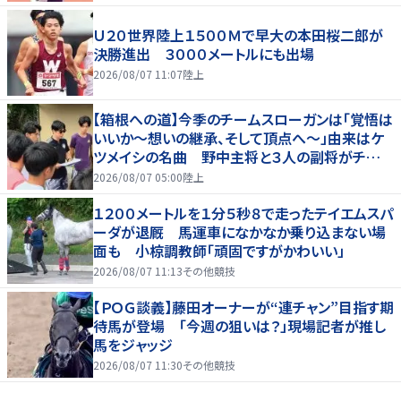
Ｕ２０世界陸上１５００Ｍで早大の本田桜二郎が
決勝進出 ３０００メートルにも出場
2026/08/07 11:07
陸上
【箱根への道】今季のチームスローガンは「覚悟は
いいか～想いの継承、そして頂点へ～」由来はケ
ツメイシの名曲 野中主将と３人の副将がチーム
を引っ張る…夏合宿特集第１弾、国学院大
2026/08/07 05:00
陸上
１２００メートルを１分５秒８で走ったテイエムスパ
ーダが退厩 馬運車になかなか乗り込まない場
面も 小椋調教師「頑固ですがかわいい」
2026/08/07 11:13
その他競技
【ＰＯＧ談義】藤田オーナーが“連チャン”目指す期
待馬が登場 「今週の狙いは？」現場記者が推し
馬をジャッジ
2026/08/07 11:30
その他競技