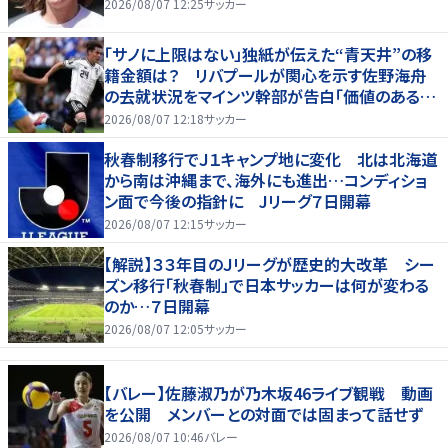
2026/08/07 12:25
サッカー
「サノに上限はない」独紙が伝えた“青天井”の移
籍金額は？ リバプールが関心を示す佐野海舟
の去就状況をマインツ幹部が告白「価値のあるも
のになる」
2026/08/07 12:18
サッカー
秋春制移行でＪ１キャンプ地に変化 北は北海道
から南は沖縄まで、海外にも進出…コンディショ
ン面で今後の指針に Jリーグ７日開幕
2026/08/07 12:15
サッカー
【解説】３３年目のＪリーグが歴史的大改革 シー
ズン移行「秋春制」で日本サッカーは何が変わる
のか…７日開幕
2026/08/07 12:05
サッカー
【バレー】佐藤淑乃が乃木坂46ライブ観戦 動画
を公開 メンバーとの対面では固まって話せず
2026/08/07 10:46
バレー