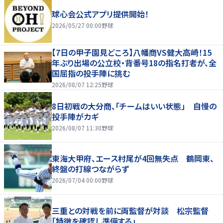
球心会公式アプリ提供開始！
2026/05/27 00:00
野球
【7日の甲子園見どころ】八幡商VS健大高崎！15
年ぶり出場の公立校・背番号18の指名打者が、全
国屈指の投手陣に挑む
2026/08/07 12:25
野球
8日初戦の大分商、「チームはいい状態」 自慢の
投手陣がカギ
2026/08/07 11:30
野球
東海大甲府、エース村尾が4回無失点 鶴岡東、
終盤の打線つながらず
2026/07/04 00:00
野球
三重との対戦を前に両監督が対談 松宗監督
「特徴を確認し準備する」