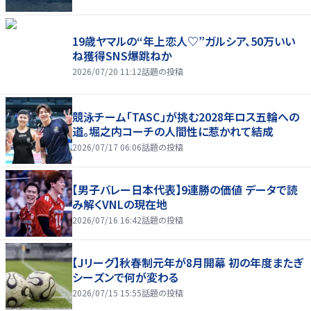
19歳ヤマルの“年上恋人♡”ガルシア、50万いい
ね獲得SNS爆跳ねか
2026/07/20 11:12
話題の投稿
競泳チーム「TASC」が挑む2028年ロス五輪への
道。堀之内コーチの人間性に惹かれて結成
2026/07/17 06:06
話題の投稿
【男子バレー日本代表】9連勝の価値 データで読
み解くVNLの現在地
2026/07/16 16:42
話題の投稿
【Jリーグ】秋春制元年が8月開幕 初の年度またぎ
シーズンで何が変わる
2026/07/15 15:55
話題の投稿