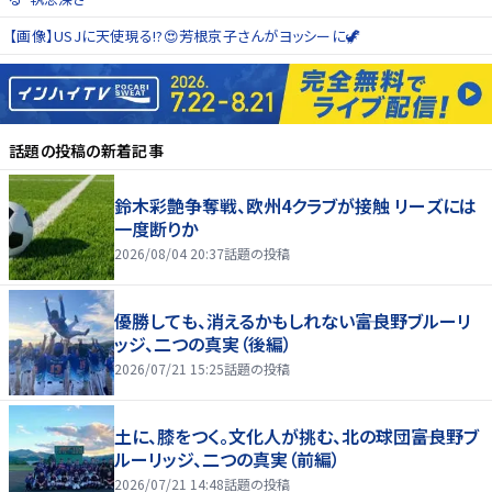
【画像】USJに天使現る!?😍芳根京子さんがヨッシーに🦖
話題の投稿
の新着記事
鈴木彩艶争奪戦、欧州4クラブが接触 リーズには
一度断りか
2026/08/04 20:37
話題の投稿
優勝しても、消えるかもしれない――富良野ブルーリ
ッジ、二つの真実（後編）
2026/07/21 15:25
話題の投稿
土に、膝をつく。文化人が挑む、北の球団――富良野ブ
ルーリッジ、二つの真実（前編）
2026/07/21 14:48
話題の投稿