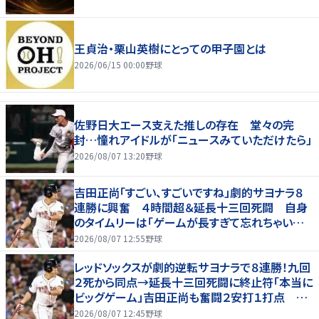
王貞治・栗山英樹にとっての甲子園とは
2026/06/15 00:00
野球
佐野日大エース支えた推しの存在 堂々の完
封…憧れアイドルが「ニュースみていただけたら」
2026/08/07 13:20
野球
吉田正尚「すごい、すごいですね」劇的サヨナラ８
連勝に興奮 ４時間超＆延長十三回死闘 自身
のタイムリーは「ゲームが長すぎて忘れちゃいまし
た」
2026/08/07 12:55
野球
レッドソックスが劇的逆転サヨナラで８連勝！九回
２死から同点→延長十三回死闘に終止符「本当に
ビッグゲーム」吉田正尚も奮闘２安打１打点 靴
下対決で驚異のスイープ
2026/08/07 12:45
野球