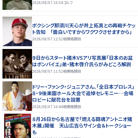
2026/08/07 10:54
ゴルフ
ボクシング那須川天心が井上拓真との再戦チケッ
ト告知 「面白いですからワクワクさせますから」
2026/08/07 12:52
相撲格闘技
９日からスタート猪木VSアリ写真展「日本のお盆
はボンバイエ」弟・猪木啓介氏らがみどころ解説
2026/08/07 11:52
相撲格闘技
ドリー・ファンク・ジュニアさん、「全日本プロレス」
８・９後楽園ホール大会で追悼セレモニー…会場
ロビーに献花台を設置
2026/08/07 10:44
相撲格闘技
８月26日から名古屋で「燃える闘魂アントニオ猪
木展」開催 天山広吉らサイン会＆トークショー
も