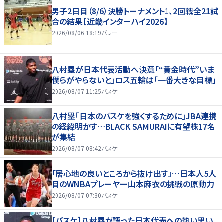
男子2日目（8/6）決勝トーナメント1、2回戦全21試
合の結果【近畿インターハイ2026】
2026/08/06 18:19
バレー
八村塁が日本代表活動へ決意「“黄金時代”いま
僕らがやらないと」ロス五輪は「一番大きな目標」
2026/08/07 11:25
バスケ
八村塁「日本のバスケを強くするために」JBA連携
の経緯明かす…BLACK SAMURAIに有望株17名
が集結
2026/08/07 08:42
バスケ
「居心地の良いところから抜け出す」…日本人5人
目のWNBAプレーヤー山本麻衣の挑戦の原動力
2026/08/07 07:30
バスケ
【バスケ】八村塁が語った日本代表への熱い思い