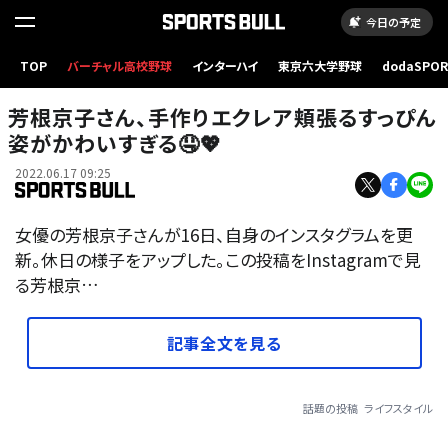
今日の予定
TOP
バーチャル高校野球
インターハイ
東京六大学野球
dodaSPO
（新しいタブ
芳根京子さん、手作りエクレア頬張るすっぴん
姿がかわいすぎる🤤💖
2022.06.17 09:25
女優の芳根京子さんが16日、自身のインスタグラムを更
新。休日の様子をアップした。この投稿をInstagramで見
る芳根京…
記事全文を見る
話題の投稿
ライフスタイル