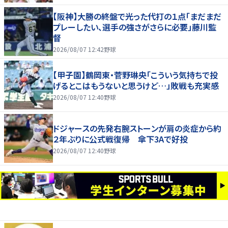
【阪神】大勝の終盤で光った代打の１点「まだまだ
プレーしたい、選手の強さがさらに必要」藤川監
督
2026/08/07 12:42
野球
【甲子園】鶴岡東・菅野琳央「こういう気持ちで投
げるとこはもうないと思うけど…」敗戦も充実感
2026/08/07 12:40
野球
ドジャースの先発右腕ストーンが肩の炎症から約
２年ぶりに公式戦復帰 傘下3Aで好投
2026/08/07 12:40
野球