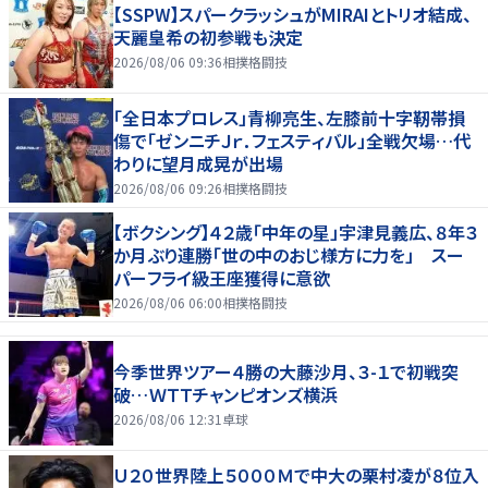
【SSPW】スパークラッシュがMIRAIとトリオ結成、
天麗皇希の初参戦も決定
2026/08/06 09:36
相撲格闘技
「全日本プロレス」青柳亮生、左膝前十字靭帯損
傷で「ゼンニチＪｒ．フェスティバル」全戦欠場…代
わりに望月成晃が出場
2026/08/06 09:26
相撲格闘技
【ボクシング】４２歳「中年の星」宇津見義広、８年３
か月ぶり連勝「世の中のおじ様方に力を」 スー
パーフライ級王座獲得に意欲
2026/08/06 06:00
相撲格闘技
今季世界ツアー４勝の大藤沙月、３-１で初戦突
破…ＷＴＴチャンピオンズ横浜
2026/08/06 12:31
卓球
Ｕ２０世界陸上５０００Ｍで中大の栗村凌が８位入