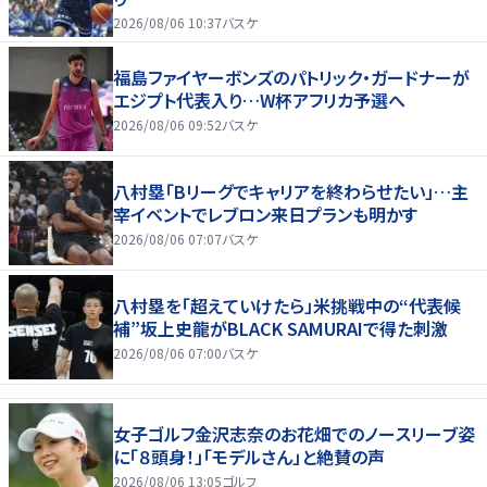
2026/08/06 10:37
バスケ
福島ファイヤーボンズのパトリック・ガードナーが
エジプト代表入り…W杯アフリカ予選へ
2026/08/06 09:52
バスケ
八村塁「Bリーグでキャリアを終わらせたい」…主
宰イベントでレブロン来日プランも明かす
2026/08/06 07:07
バスケ
八村塁を「超えていけたら」米挑戦中の“代表候
補”坂上史龍がBLACK SAMURAIで得た刺激
2026/08/06 07:00
バスケ
女子ゴルフ金沢志奈のお花畑でのノースリーブ姿
に「８頭身！」「モデルさん」と絶賛の声
2026/08/06 13:05
ゴルフ