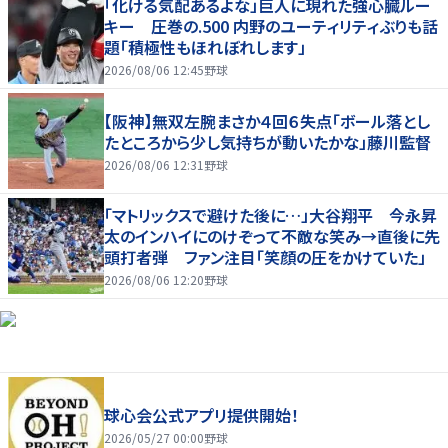
「化ける気配あるよな」巨人に現れた強心臓ルー
キー 圧巻の.500 内野のユーティリティぶりも話
題「積極性もほれぼれします」
2026/08/06 12:45
野球
【阪神】無双左腕まさか４回６失点「ボール落とし
たところから少し気持ちが動いたかな」藤川監督
2026/08/06 12:31
野球
「マトリックスで避けた後に…」大谷翔平 今永昇
太のインハイにのけぞって不敵な笑み→直後に先
頭打者弾 ファン注目「笑顔の圧をかけていた」
2026/08/06 12:20
野球
球心会公式アプリ提供開始！
2026/05/27 00:00
野球