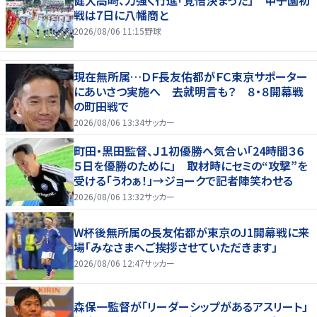
健大高崎、力強く行進「覚悟決まった」 甲子園初
戦は7日に八幡商と
2026/08/06 11:15
野球
現在無所属…ＤＦ長友佑都がＦＣ東京サポーター
にあいさつ実施へ 去就明言も？ ８・８開幕戦
の町田戦で
2026/08/06 13:34
サッカー
町田・黒田監督、Ｊ１初優勝へ気合い「24時間３６
５日を優勝のために」 取材時にセミの“攻撃”を
受ける「うわぁ！」→ジョークで記者陣笑わせる
2026/08/06 13:32
サッカー
W杯後無所属の長友佑都が東京のJ1開幕戦に来
場「みなさまへご挨拶させていただきます」
2026/08/06 12:47
サッカー
森保一監督が「リーダーシップがあるアスリート」