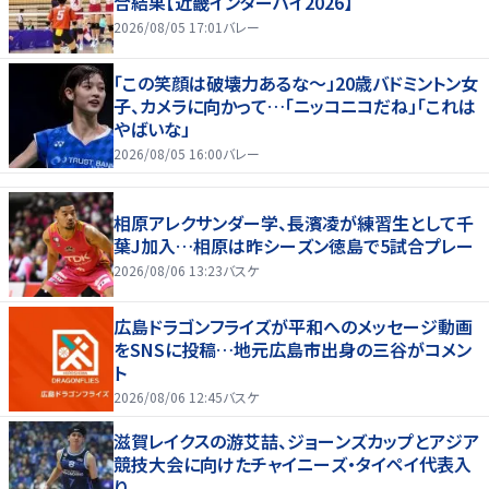
合結果【近畿インターハイ2026】
2026/08/05 17:01
バレー
「この笑顔は破壊力あるな〜」20歳バドミントン女
子、カメラに向かって…「ニッコニコだね」「これは
やばいな」
2026/08/05 16:00
バレー
相原アレクサンダー学、長濱凌が練習生として千
葉J加入…相原は昨シーズン徳島で5試合プレー
2026/08/06 13:23
バスケ
広島ドラゴンフライズが平和へのメッセージ動画
をSNSに投稿…地元広島市出身の三谷がコメン
ト
2026/08/06 12:45
バスケ
滋賀レイクスの游艾喆、ジョーンズカップとアジア
競技大会に向けたチャイニーズ・タイペイ代表入
り