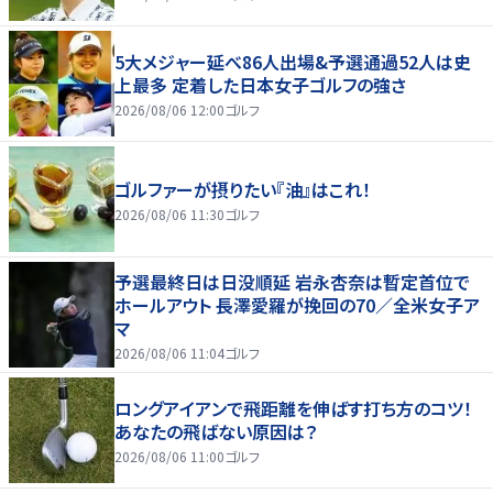
5大メジャー延べ86人出場&予選通過52人は史
上最多 定着した日本女子ゴルフの強さ
2026/08/06 12:00
ゴルフ
ゴルファーが摂りたい『油』はこれ！
2026/08/06 11:30
ゴルフ
予選最終日は日没順延 岩永杏奈は暫定首位で
ホールアウト 長澤愛羅が挽回の70／全米女子ア
マ
2026/08/06 11:04
ゴルフ
ロングアイアンで飛距離を伸ばす打ち方のコツ！
あなたの飛ばない原因は？
2026/08/06 11:00
ゴルフ