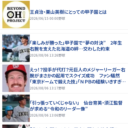
王貞治・栗山英樹にとっての甲子園とは
2026/06/15 00:00
野球
「楽しみが勝った」甲子園で“夢の対決” 2年生
右腕を支えた北海道の絆…交わした約束
2026/08/06 13:26
野球
えっ！？投手が代打？元巨人のメジャーリーガー右
腕がまさかの起用でスクイズ成功 ファン騒然
「東京ドームで鍛えた技」「ＮＰＢの経験いきすぎて
るわｗ」
2026/08/06 13:17
野球
「引っ張っていくじゃない」 仙台育英・須江監督
が求める“令和のリーダー像”
2026/08/06 13:06
野球