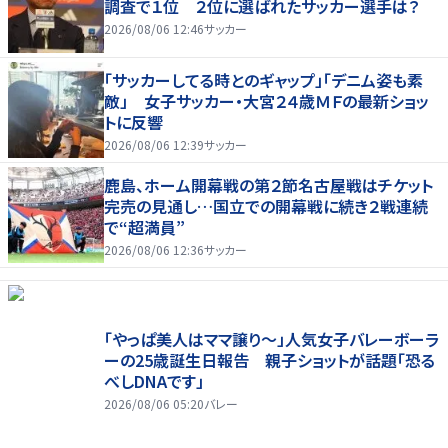
調査で１位 ２位に選ばれたサッカー選手は？
2026/08/06 12:46
サッカー
「サッカーしてる時とのギャップ」「デニム姿も素
敵」 女子サッカー・大宮２４歳ＭＦの最新ショッ
トに反響
2026/08/06 12:39
サッカー
鹿島、ホーム開幕戦の第２節名古屋戦はチケット
完売の見通し…国立での開幕戦に続き２戦連続
で“超満員”
2026/08/06 12:36
サッカー
「やっぱ美人はママ譲り～」人気女子バレーボーラ
ーの25歳誕生日報告 親子ショットが話題「恐る
べしDNAです」
2026/08/06 05:20
バレー