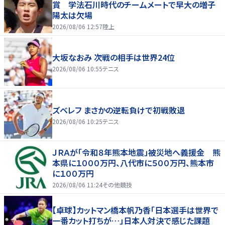
賞 学法石川時代のチームメートで早大の増子
陽太は欠場
2026/08/06 12:57
陸上
大坂なおみ 次戦の相手は世界24位
2026/08/06 10:55
テニス
ズベレフ まさかの逆転負けで初戦敗退
2026/08/06 10:25
テニス
ＪＲＡが「令和８年熊本地震」被災地へ義援金 熊
本県に１０００万円、八代市に５００万円、熊本市
に１００万円
2026/08/06 11:24
その他競技
【卓球】カットマン橋本帆乃香「日本選手は世界で
一番カット打ちが…」日本人対決で感じた課題