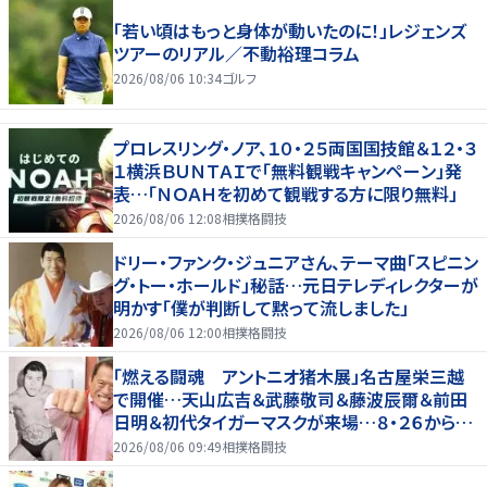
「若い頃はもっと身体が動いたのに！」レジェンズ
ツアーのリアル／不動裕理コラム
2026/08/06 10:34
ゴルフ
プロレスリング・ノア、１０・２５両国国技館＆１２・３
１横浜ＢＵＮＴＡＩで「無料観戦キャンペーン」発
表…「ＮＯＡＨを初めて観戦する方に限り無料」
2026/08/06 12:08
相撲格闘技
ドリー・ファンク・ジュニアさん、テーマ曲「スピニン
グ・トー・ホールド」秘話…元日テレディレクターが
明かす「僕が判断して黙って流しました」
2026/08/06 12:00
相撲格闘技
「燃える闘魂 アントニオ猪木展」名古屋栄三越
で開催…天山広吉＆武藤敬司＆藤波辰爾＆前田
日明＆初代タイガーマスクが来場…８・２６から９・
７まで
2026/08/06 09:49
相撲格闘技