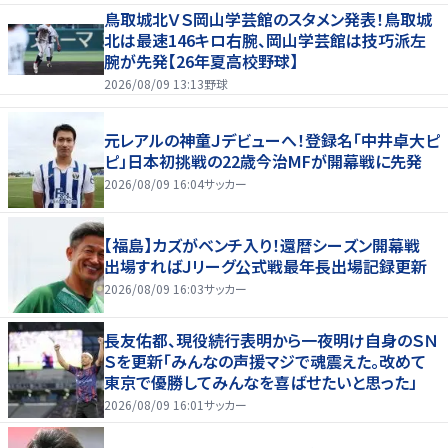
鳥取城北ＶＳ岡山学芸館のスタメン発表！鳥取城
北は最速146キロ右腕、岡山学芸館は技巧派左
腕が先発【26年夏高校野球】
2026/08/09 13:13
野球
元レアルの神童Ｊデビューへ！登録名「中井卓大ピ
ピ」日本初挑戦の22歳今治MFが開幕戦に先発
2026/08/09 16:04
サッカー
【福島】カズがベンチ入り！還暦シーズン開幕戦
出場すればＪリーグ公式戦最年長出場記録更新
2026/08/09 16:03
サッカー
長友佑都、現役続行表明から一夜明け自身のＳＮ
Ｓを更新「みんなの声援マジで魂震えた。改めて
東京で優勝してみんなを喜ばせたいと思った」
2026/08/09 16:01
サッカー