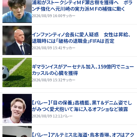
浦和がストークシティＭＦ瀬古樹を獲得へ ボラ
ンチ強化へ元川崎の実力派ＭＦの補強に動く
2026/08/09 16:00
サッカー
インファンティノ会長に愛人疑惑 女性は昇給、
退職時には「破格の退職金」FIFAは否定
2026/08/09 15:41
サッカー
ギマランイスがアーセナル加入、159億円でニュー
カッスルの心臓を獲得
2026/08/09 15:32
サッカー
【バレー】「目の保養」高橋藍、黒Ｔ＆デニム姿でし
がみつく愛犬抱いて海に入るオフショなど披露
2026/08/09 12:12
バレー
【バレー】アルテミス北海道・鳥本香琳、オフはアク