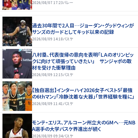
2026/08/07 17:23
バレー
過去30年間で2人目…ジョーダン・グッドウィンが
サンズのガードとしてキッド以来の記録
2026/08/09 14:18
バスケ
八村塁、代表復帰の意向を表明「ＬＡのオリンピッ
クに向けて頑張っていきたい」 サンジャポの取
材を受けた衝撃理由
2026/08/09 12:15
バスケ
【独自選出】インターハイ2026女子ベスト5「最強
の6thマン」「冷静沈着な大器」「世界経験を糧に」
2026/08/09 11:41
バスケ
モンテ・エリス、アルコーン州立大のGMへ…元NB
A選手の大学バスケ界進出が続く
2026/08/09 09:34
バスケ