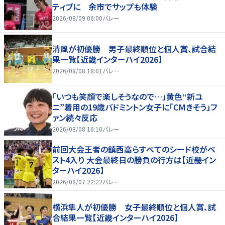
ティブに 余市でサップも体験
2026/08/09 06:00
バレー
清風が初優勝 男子最終順位と個人賞、試合結
果一覧【近畿インターハイ2026】
2026/08/08 18:01
バレー
「いつも笑顔で楽しそうなので…」黄色“新ユ
ニ”着用の19歳バドミントン女子に「CMきそう」フ
ァン続々反応
2026/08/08 16:10
バレー
前回大会王者の鎮西高らすべてのシード校がベ
スト4入り 大会最終日の勝負の行方は【近畿イン
ターハイ2026】
2026/08/07 22:22
バレー
横浜隼人が初優勝 女子最終順位と個人賞、試
合結果一覧【近畿インターハイ2026】