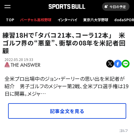
今日の予定
TOP
バーチャル高校野球
インターハイ
東京六大学野球
dodaSPO
全米プロ選手権の初日、16番ホールでカートを運転するジョン・デーリー【写真：AP】
（新しいタブ
練習18Hで「タバコ21本、コーラ12本」 米
ゴルフ界の“悪童”、衝撃の08年を米記者回
顧
2022.05.20 19:33
全米プロ出場中のジョン・デーリーの思い出を米記者が
紹介 男子ゴルフのメジャー第2戦、全米プロ選手権は19
日に開幕。メジャ…
記事全文を見る
ゴルフ