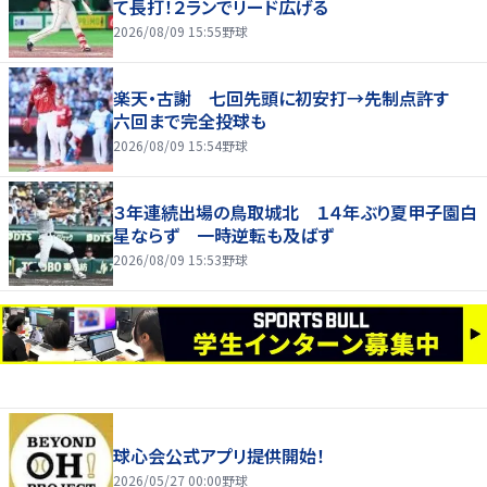
て長打！２ランでリード広げる
2026/08/09 15:55
野球
楽天・古謝 七回先頭に初安打→先制点許す
六回まで完全投球も
2026/08/09 15:54
野球
３年連続出場の鳥取城北 １４年ぶり夏甲子園白
星ならず 一時逆転も及ばず
2026/08/09 15:53
野球
球心会公式アプリ提供開始！
2026/05/27 00:00
野球