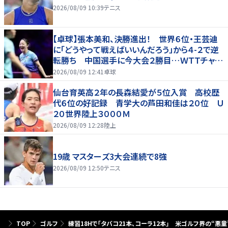
2026/08/09 10:39
テニス
【卓球】張本美和、決勝進出！ 世界６位・王芸迪
に「どうやって戦えばいいんだろう」から４-２で逆
転勝ち 中国選手に今大会２勝目…ＷＴＴチャン
ピオンズ横浜
2026/08/09 12:41
卓球
仙台育英高２年の長森結愛が５位入賞 高校歴
代６位の好記録 青学大の芦田和佳は２０位 Ｕ
２０世界陸上３０００Ｍ
2026/08/09 12:28
陸上
19歳 マスターズ3大会連続で8強
2026/08/09 12:50
テニス
TOP
ゴルフ
練習18Hで「タバコ21本、コーラ12本」 米ゴルフ界の“悪