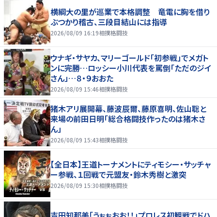
横綱大の里が巡業で本格調整 竜電に胸を借り
ぶつかり稽古、三段目結山には指導
2026/08/09 16:19
相撲格闘技
ウナギ・サヤカ、マリーゴールド「初参戦」でメガト
ンに完勝…ロッシー小川代表を罵倒「ただのジイ
さん」…８・９おおた
2026/08/09 15:46
相撲格闘技
猪木アリ展開幕、藤波辰爾、藤原喜明、佐山聡と
来場の前田日明「総合格闘技作ったのは猪木さ
ん」
2026/08/09 15:43
相撲格闘技
【全日本】王道トーナメントにティモシー・サッチャ
ー参戦、１回戦で元盟友・鈴木秀樹と激突
2026/08/09 15:30
相撲格闘技
吉田知那美「うぉぉおお！！」プロレス初観戦でドハ