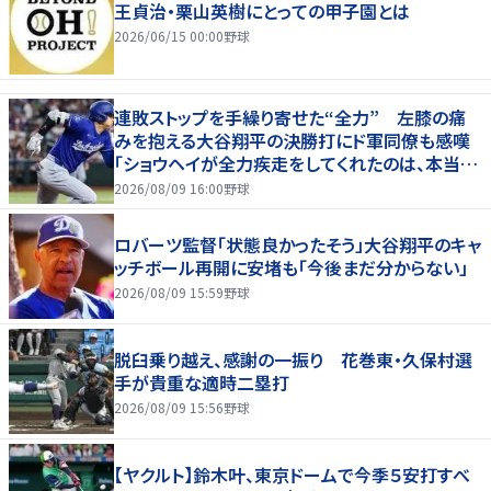
王貞治・栗山英樹にとっての甲子園とは
2026/06/15 00:00
野球
連敗ストップを手繰り寄せた“全力” 左膝の痛
みを抱える大谷翔平の決勝打にド軍同僚も感嘆
「ショウヘイが全力疾走をしてくれたのは、本当に
大きかった」
2026/08/09 16:00
野球
ロバーツ監督「状態良かったそう」大谷翔平のキャ
ッチボール再開に安堵も「今後まだ分からない」
2026/08/09 15:59
野球
脱臼乗り越え、感謝の一振り 花巻東・久保村選
手が貴重な適時二塁打
2026/08/09 15:56
野球
【ヤクルト】鈴木叶、東京ドームで今季５安打すべ