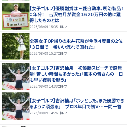
【女子ゴルフ】優勝副賞は三菱自動車、明治製品１
０年分！ 吉沢柚月が賞金１６２０万円の他に獲
得したものとは
2026/08/09 15:35
ゴルフ
全英女子OP帰りの永井花奈が今季４度目の２位
「３日間で一番いい流れで回れた」
2026/08/09 15:27
ゴルフ
【女子ゴルフ】吉沢柚月 初優勝スピーチで感無
量「苦しい時間も多かった」「熊本の皆さんの一日
も早い復興を願う」
2026/08/09 14:33
ゴルフ
【女子ゴルフ】吉沢柚月「ホッとした。また優勝でき
るように頑張る」 プロ３年目で初Ｖ…一問一答
2026/08/09 14:26
ゴルフ