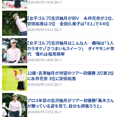
2026/08/09 14:26
ゴルフ
【女子ゴルフ】吉沢柚月が初Ｖ 永井花奈が２位、
安田祐香は３位 金田久美子は「８１」で４４位
2026/08/09 14:13
ゴルフ
【女子ゴルフ】吉沢柚月はこんな人…趣味は「１人
カラオケ」「さつまいもスイーツ」 ダイヤモンド世
代 憧れは稲見萌寧
2026/08/09 14:00
ゴルフ
22歳・吉澤柚月が待望のツアー初優勝 2打差2位
に永井花奈 3位に安田祐香
2026/08/09 13:53
ゴルフ
プロ３年目の吉沢柚月がツアー初優勝「桑木さん
が勝っている姿を見て、自分も頑張ろうと」
2026/08/09 13:53
ゴルフ