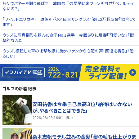
怒りでパターを蹴り飛ばす 韓国選手の暴挙に米ファンも唖然「ペナルティ
ないの？」
「ワイルドエリカや」 原英莉花の“巨大サングラス”姿に2万超反響「似合って
ます」
ウッズに写真撮影を頼んだ女子No.1選手 赤面ぶりに反響「可愛いな」「衝
撃的なんだ」
ウッズ、横転した車の衝撃映像に海外ファンから心配の声「回復を祈る」「恐
ろしい」
ゴルフ
の新着記事
安田祐香は今季自己最高３位「納得はいかない
が、やるべきことはできた」
2026/08/09 16:01
ゴルフ
桑木志帆モデル並みの金髪「髪の毛も仕上がりま