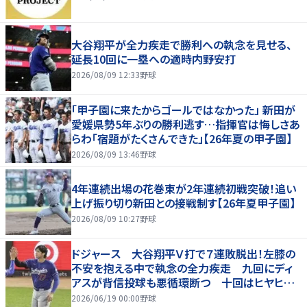
大谷翔平が全力疾走で勝利への執念を見せる、
延長10回に一塁への適時内野安打
2026/08/09 12:33
野球
「甲子園に来たからゴールではなかった」 新田が
愛媛県勢5年ぶりの勝利逃す…指揮官は悔しさあ
らわ「宿題がたくさんできた」【26年夏の甲子園】
2026/08/09 13:46
野球
4年連続出場の花巻東が2年連続初戦突破！追い
上げ振り切り新田との接戦制す【26年夏甲子園】
2026/08/09 10:27
野球
ドジャース 大谷翔平Ｖ打で７連敗脱出！左膝の
不安を抱える中で執念の全力疾走 九回にディ
アスが背信投球も悪循環断つ 十回はヒヤヒヤ
もリード守る
2026/06/19 00:00
野球