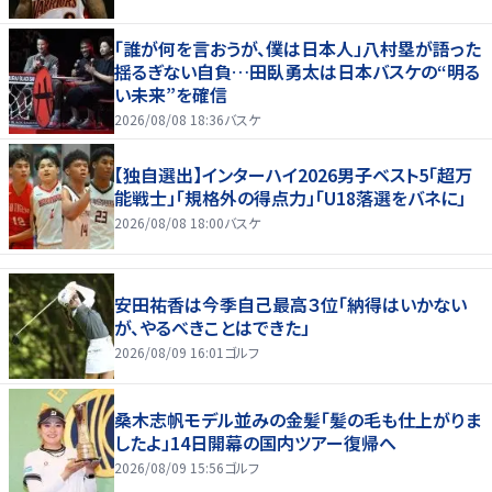
「誰が何を言おうが、僕は日本人」八村塁が語った
揺るぎない自負…田臥勇太は日本バスケの“明る
い未来”を確信
2026/08/08 18:36
バスケ
【独自選出】インターハイ2026男子ベスト5「超万
能戦士」「規格外の得点力」「U18落選をバネに」
2026/08/08 18:00
バスケ
安田祐香は今季自己最高３位「納得はいかない
が、やるべきことはできた」
2026/08/09 16:01
ゴルフ
桑木志帆モデル並みの金髪「髪の毛も仕上がりま
したよ」14日開幕の国内ツアー復帰へ
2026/08/09 15:56
ゴルフ