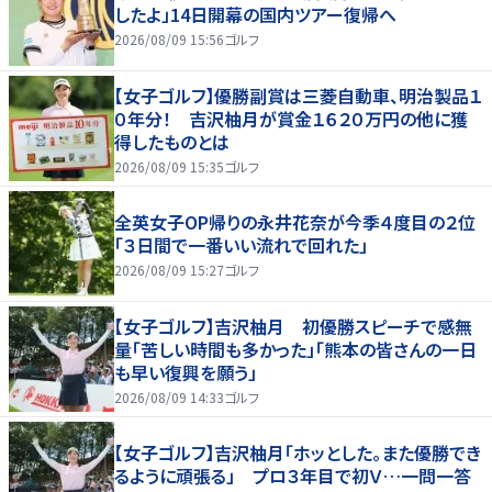
したよ」14日開幕の国内ツアー復帰へ
2026/08/09 15:56
ゴルフ
【女子ゴルフ】優勝副賞は三菱自動車、明治製品１
０年分！ 吉沢柚月が賞金１６２０万円の他に獲
得したものとは
2026/08/09 15:35
ゴルフ
全英女子OP帰りの永井花奈が今季４度目の２位
「３日間で一番いい流れで回れた」
2026/08/09 15:27
ゴルフ
【女子ゴルフ】吉沢柚月 初優勝スピーチで感無
量「苦しい時間も多かった」「熊本の皆さんの一日
も早い復興を願う」
2026/08/09 14:33
ゴルフ
【女子ゴルフ】吉沢柚月「ホッとした。また優勝でき
るように頑張る」 プロ３年目で初Ｖ…一問一答