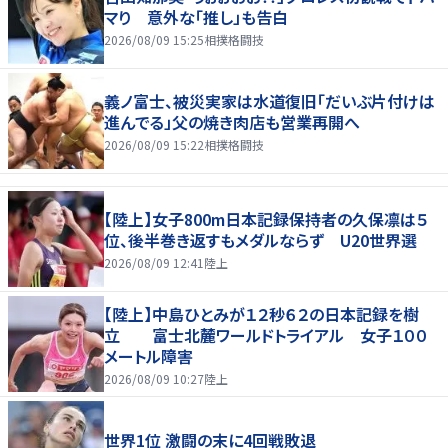
マり 意外な「推し」も告白
2026/08/09 15:25
相撲格闘技
義ノ富士、被災実家は水道復旧「だいぶ片付けは
進んでる」父の焼き肉店も営業再開へ
2026/08/09 15:22
相撲格闘技
【陸上】女子800m日本記録保持者の久保凛は５
位、後半巻き返すもメダルならず U20世界選
2026/08/09 12:41
陸上
【陸上】中島ひとみが１２秒６２の日本記録を樹
立 富士北麓ワールドトライアル 女子１００
メートル障害
2026/08/09 10:27
陸上
世界1位 激闘の末に4回戦敗退