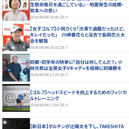
生懸命毎日を過ごしている」…地震発生の故郷・
熊本への思い
2026/08/06 18:45
ゴルフ
【女子ゴルフ】小祝さくら「渋滞で過酷だったけど、
キレイだった」 川崎春花らと浴衣で長岡花火大
会を観覧
2026/08/06 18:32
ゴルフ
同郷・同学年の快挙に「自分は何してんだ？」 小
林光希は全英女子Vキャディを相棒に初優勝を
2026/08/06 17:29
ゴルフ
【ゴルフ】ヘッドスピードを向上するためのフィジカ
ルトレーニング
2026/08/06 17:00
ゴルフ
【新日本】ボルチンが辻陽太を下し、TAKESHITA