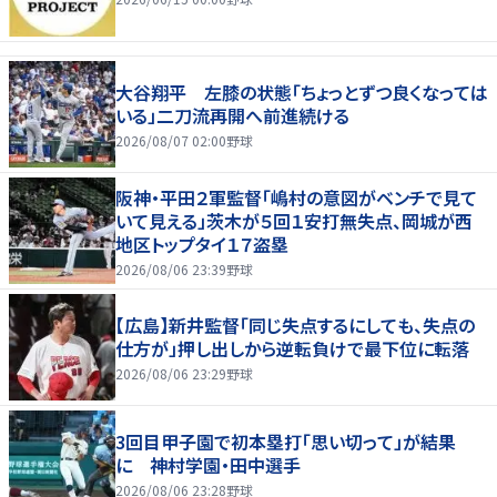
大谷翔平 左膝の状態「ちょっとずつ良くなっては
いる」二刀流再開へ前進続ける
2026/08/07 02:00
野球
阪神・平田２軍監督「嶋村の意図がベンチで見て
いて見える」茨木が５回１安打無失点、岡城が西
地区トップタイ１７盗塁
2026/08/06 23:39
野球
【広島】新井監督「同じ失点するにしても、失点の
仕方が」押し出しから逆転負けで最下位に転落
2026/08/06 23:29
野球
3回目甲子園で初本塁打「思い切って」が結果
に 神村学園・田中選手
2026/08/06 23:28
野球