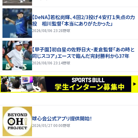
【DeNA】若松尚輝、４回2/3投げ４安打１失点の力
投 相川監督「本当にありがたかった」
2026/08/06 23:28
野球
【甲子園】初白星の佐野日大・麦倉監督「あの時と
同じスコア」エースで臨んだ完封勝利から37年
2026/08/06 23:14
野球
球心会公式アプリ提供開始！
2026/05/27 00:00
野球