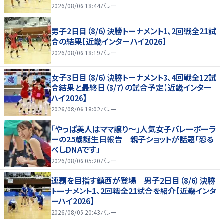
2026/08/06 18:44
バレー
男子2日目（8/6）決勝トーナメント1、2回戦全21試
合の結果【近畿インターハイ2026】
2026/08/06 18:19
バレー
女子3日目（8/6）決勝トーナメント3、4回戦全12試
合結果と最終日（8/7）の試合予定【近畿インター
ハイ2026】
2026/08/06 18:02
バレー
「やっぱ美人はママ譲り～」人気女子バレーボーラ
ーの25歳誕生日報告 親子ショットが話題「恐る
べしDNAです」
2026/08/06 05:20
バレー
連覇を目指す鎮西が登場 男子2日目（8/6）決勝
トーナメント1、2回戦全21試合を紹介【近畿インタ
ーハイ2026】
2026/08/05 20:43
バレー