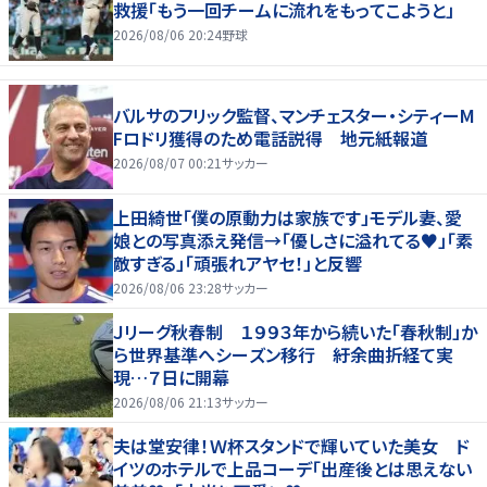
救援「もう一回チームに流れをもってこようと」
2026/08/06 20:24
野球
バルサのフリック監督、マンチェスター・シティーM
Fロドリ獲得のため電話説得 地元紙報道
2026/08/07 00:21
サッカー
上田綺世「僕の原動力は家族です」モデル妻、愛
娘との写真添え発信→「優しさに溢れてる♥」「素
敵すぎる」「頑張れアヤセ！」と反響
2026/08/06 23:28
サッカー
Ｊリーグ秋春制 １９９３年から続いた「春秋制」か
ら世界基準へシーズン移行 紆余曲折経て実
現…７日に開幕
2026/08/06 21:13
サッカー
夫は堂安律！Ｗ杯スタンドで輝いていた美女 ド
イツのホテルで上品コーデ「出産後とは思えない