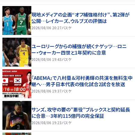
現地メディアの企画“オフ補強格付け”、第2弾が
公開…レイカーズ、ウルブズの評価は
2026/08/06 20:27
バスケ
ユーロリーグからの補強が続くナゲッツ…ロニ
ー・ウォーカー四世と1年契約に合意
2026/08/06 19:43
バスケ
『ABEMA』で八村塁＆河村勇輝の共演を無料生中
継へ…男子日本代表の強化試合2試合を放送
2026/08/06 19:37
バスケ
サンズ、攻守の要の”悪役”ブルックスと契約延長
に合意…3年約115億円の完全保証
2026/08/06 19:23
バスケ