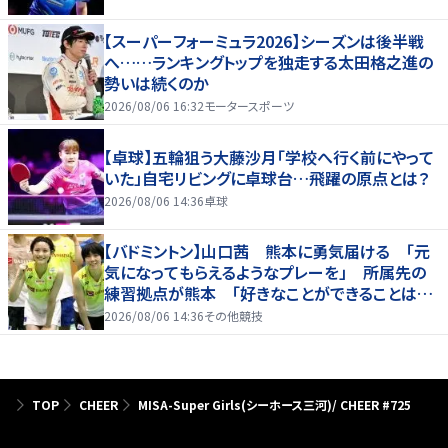
【スーパーフォーミュラ2026】シーズンは後半戦
へ……ランキングトップを独走する太田格之進の
勢いは続くのか
2026/08/06 16:32
モータースポーツ
【卓球】五輪狙う大藤沙月「学校へ行く前にやって
いた」自宅リビングに卓球台…飛躍の原点とは？
2026/08/06 14:36
卓球
【バドミントン】山口茜 熊本に勇気届ける 「元
気になってもらえるようなプレーを」 所属先の
練習拠点が熊本 「好きなことができることは当
たり前じゃない」
2026/08/06 14:36
その他競技
TOP
CHEER
MISA-Super Girls(シーホース三河)/ CHEER #725