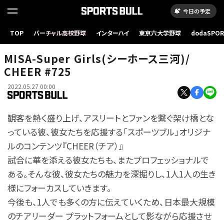
今日の予定
TOP
バーチャル高校野球
インターハイ
東京六大学野球
dodaSPO
（新しいタブ
MISA-Super Girls(シーホース三河)/
CHEER #725
2022.05.27 00:00
観客を熱く盛り上げ、アスリートとファンを繋ぐ架け橋とな
っている彼、彼女たちを応援する「スポーツブル」オリジナ
ルのコンテンツ『CHEER（チア）』
試合に華を添える彼女たちも、またプロフェッショナルで
ある。そんな彼、彼女たちの魅力を深掘りし、1人1人の生き
様にフォーカスしていきます。
今後も、1人でも多くの方に伝えていくため、日本最大規模
のチアリーダー プラットフォームとして影ながら応援させ