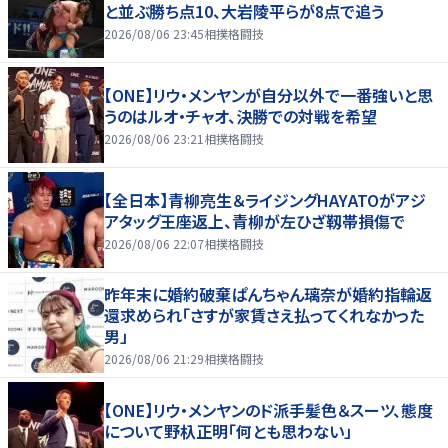
と並ぶ勝ち点10、大岩陵平らが8点で追う
2026/08/06 23:45
相撲格闘技
【ONE】リウ・メンヤンが自分以外で一番強いと思
うのはルオ・チャオ、決勝での対戦を希望
2026/08/06 23:21
相撲格闘技
【全日本】青柳亮生＆ライジングHAYATOがアジ
アタッグ王座返上、青柳が左ひざ靱帯損傷で
2026/08/06 22:07
相撲格闘技
昨年末に婚約破棄ぱんちゃん璃奈が婚約指輪返
還求められ「さすが家賃さえ払ってくれなかった
男」
2026/08/06 21:29
相撲格闘技
【ONE】リウ・メンヤンのド派手髪色＆スーツ、態度
について野杁正明「何とも思わない」