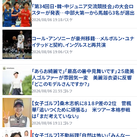
「第34回日・韓・中ジュニア交流競技会」の大会ロ
スターが発表…中部大第一から馬越ら3名が選出
2026/08/06 19:18
バスケ
コール・アンソニーが豪州移籍…メルボルン・ユナ
イテッドと契約、イングルスと再共演
2026/08/06 19:06
バスケ
「あらお綺麗で」「最高の暑中見舞いです」２５歳美
人ゴルファーが雰囲気一変 美麗浴衣姿に反響
「どこのモデルさんですか？」
2026/08/06 21:55
ゴルフ
【女子ゴルフ】桑木志帆に８１８Ｐ差の２位 菅楓
華「追いつくために頑張る」 米ツアー本格参戦
は「まだ考えていない」
2026/08/06 19:11
ゴルフ
【女子ゴルフ】不動裕理「自然は怖い」「みんな一