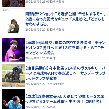
2026/08/06 21:03
相撲格闘技
阿部詩“２ショット”で近影公開「幸せにするぞ〜」
２歳になった愛犬をギュッ！「人形かと」「どっちも
かわいすぎる」
2026/08/06 20:40
相撲格闘技
【卓球】松島輝空、驚異の粘りで８強進出 チャン
ピオンズ２勝目へ世界１３位を退ける…ＷＴＴチ
ャンピオンズ横浜
2026/08/06 20:35
卓球
【注目馬動向】府中牝馬Ｓ１４着のヴァルキリーバ
ースは京成杯ＡＨで巻き返しへ サンデーサラブ
レッドクラブが発表
2026/08/06 20:15
その他競技
【卓球】18歳張本美和、大逆転で８強！０－２の崖
っぷちから３ゲーム連取…中国選手に劇的勝利
2026/08/06 20:24
卓球