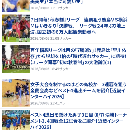
美美♥」「本当に可愛い♥」
2026/08/06 21:12
サッカー
７日開幕！秋春制Ｊリーグ 連覇狙う鹿島ＶＳ横浜
Ｍはいきなり「決勝戦」 リーグ戦２４年ぶり地上
波、国立初の６万人超観衆動員へ
2026/08/06 21:08
サッカー
百年構想リーグは西の｢7勝3敗｣！鹿島は｢早川依
存｣から脱却を！柏の｢時代遅れサッカー｣に期待！
【Jリーグ開幕｢初の秋春制｣の大激論】(1)
2026/08/06 18:45
サッカー
女子大会を制するのはどの高校か 3連覇を狙う
金蘭会高などベスト４進出チームを紹介【近畿イ
ンターハイ2026】
2026/08/06 21:41
バレー
ベスト4進出を懸けた男子3日目（8/7）決勝トーナ
メント3、4回戦全12試合をご紹介【近畿インター
ハイ2026】