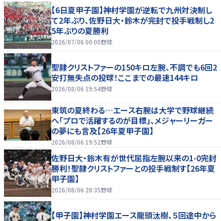
【6日夏甲子園】神村学園が逆転で九州対決制し
て2年ぶり、佐野日大・鈴木が完封で投手戦制し2
5年ぶりの夏勝利
2026/07/06 00:00
野球
聖隷クリストファーの150キロ左腕、不調でも6回2
安打無失点の投球！ここまでの最速144キロ
2026/08/06 19:54
野球
東筑の夏終わる…エース右腕は大学で野球継続
へ「プロで活躍するのが目標」、メジャーリーガー
の夢にも言及【26年夏甲子園】
2026/08/06 19:52
野球
佐野日大・鈴木有が世代屈指左腕以来の1-0完封
勝利！聖隷クリストファーとの投手戦制す【26年夏
甲子園】
2026/08/06 20:35
野球
【甲子園】神村学園エース龍頭汰樹、５回途中から