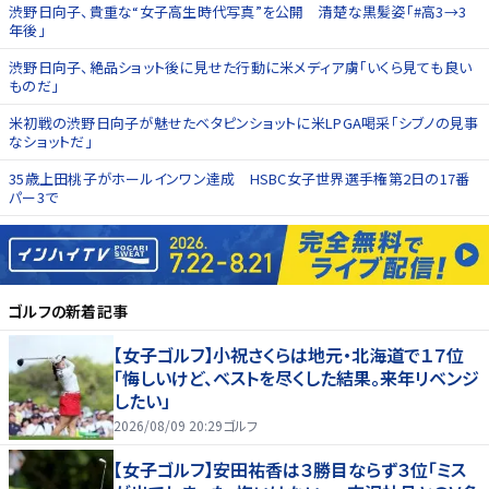
渋野日向子、貴重な“女子高生時代写真”を公開 清楚な黒髪姿「#高3→3
年後」
渋野日向子、絶品ショット後に見せた行動に米メディア虜「いくら見ても良い
ものだ」
米初戦の渋野日向子が魅せたベタピンショットに米LPGA喝采「シブノの見事
なショットだ」
35歳上田桃子がホールインワン達成 HSBC女子世界選手権第2日の17番
パー3で
ゴルフ
の新着記事
【女子ゴルフ】小祝さくらは地元・北海道で１７位
「悔しいけど、ベストを尽くした結果。来年リベンジ
したい」
2026/08/09 20:29
ゴルフ
【女子ゴルフ】安田祐香は３勝目ならず３位「ミス