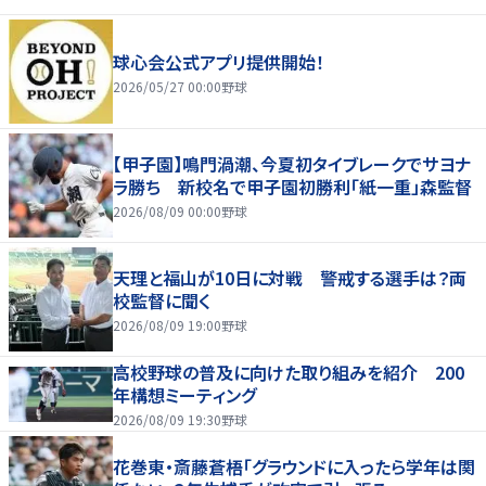
球心会公式アプリ提供開始！
2026/05/27 00:00
野球
【甲子園】鳴門渦潮、今夏初タイブレークでサヨナ
ラ勝ち 新校名で甲子園初勝利「紙一重」森監督
2026/08/09 00:00
野球
天理と福山が10日に対戦 警戒する選手は？両
校監督に聞く
2026/08/09 19:00
野球
高校野球の普及に向けた取り組みを紹介 200
年構想ミーティング
2026/08/09 19:30
野球
花巻東・斎藤蒼梧「グラウンドに入ったら学年は関