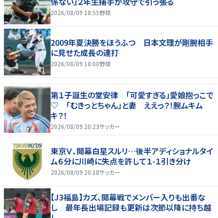
係ない」２年生捕手が攻守で引っ張る
2026/08/09 18:55
野球
2009年夏決勝をほうふつ 日本文理が剛腕相手
に見せた成長の連打
2026/08/09 18:00
野球
第１子誕生の堂安律 「可愛すぎる」愛娘抱っこで
♡ 「むきっとちゃん」と妻 ええっ？！腕ムキム
キ？！
2026/08/09 20:23
サッカー
東京Ｖ、開幕白星スルリ…後半アディショナルタイ
ム６分に川崎に失点を許して１-１引き分け
2026/08/09 20:18
サッカー
【J3福島】カズ、開幕戦でメンバー入りも出番な
し 最年長出場記録も更新は次節以降に持ち越
し