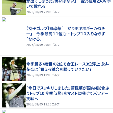
が出てしまった。悔いはない」 吉沢柚月とのＶ争
いで敗れる
2026/08/09 20:06
ゴルフ
【女子ゴルフ】都玲華「上がりボギボギーかなチ
ー」 今季最高１１位も…トップ１０入りならず
「なける」
2026/08/09 20:03
ゴルフ
今季最多4度目の2位で女王レース3位浮上 永井
花奈は「狙える試合を勝っていきたい」
2026/08/09 19:03
ゴルフ
「今日でスッキリしました」菅楓華が国内4試合ぶ
りトップ10 今季「3勝」をマストに掲げて米ツアー
挑戦へ
2026/08/09 18:16
ゴルフ