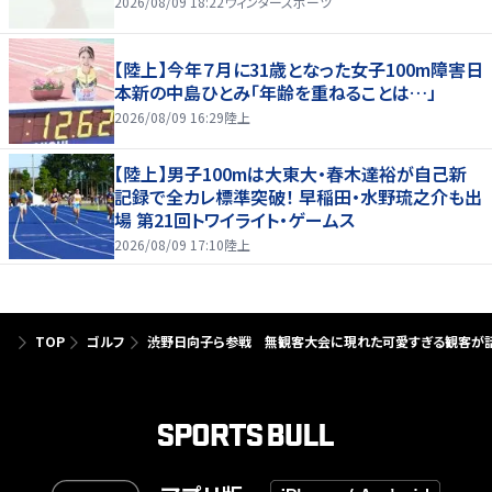
2026/08/09 18:22
ウィンタースポーツ
【陸上】今年７月に31歳となった女子100m障害日
本新の中島ひとみ「年齢を重ねることは…」
2026/08/09 16:29
陸上
【陸上】男子100mは大東大・春木達裕が自己新
記録で全カレ標準突破！ 早稲田・水野琉之介も出
場 第21回トワイライト・ゲームス
2026/08/09 17:10
陸上
TOP
ゴルフ
渋野日向子ら参戦 無観客大会に現れた可愛すぎる観客が話