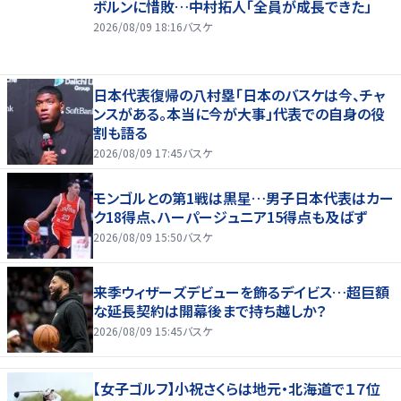
ボルンに惜敗…中村拓人「全員が成長できた」
2026/08/09 18:16
バスケ
日本代表復帰の八村塁「日本のバスケは今、チャ
ンスがある。本当に今が大事」代表での自身の役
割も語る
2026/08/09 17:45
バスケ
モンゴルとの第1戦は黒星…男子日本代表はカー
ク18得点、ハーパージュニア15得点も及ばず
2026/08/09 15:50
バスケ
来季ウィザーズデビューを飾るデイビス…超巨額
な延長契約は開幕後まで持ち越しか？
2026/08/09 15:45
バスケ
【女子ゴルフ】小祝さくらは地元・北海道で１７位