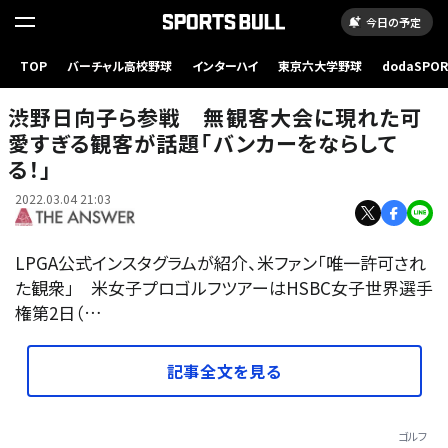
今日の予定
TOP
バーチャル高校野球
インターハイ
東京六大学野球
dodaSPO
HSBC女子世界選手権に参戦中の渋野日向子【写真：Getty Images】
（新しいタブ
渋野日向子ら参戦 無観客大会に現れた可
愛すぎる観客が話題「バンカーをならして
る！」
2022.03.04 21:03
LPGA公式インスタグラムが紹介、米ファン「唯一許可され
た観衆」 米女子プロゴルフツアーはHSBC女子世界選手
権第2日（…
記事全文を見る
ゴルフ