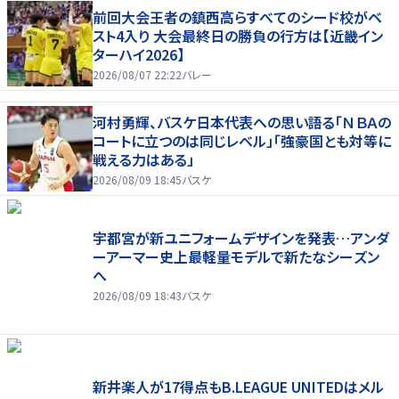
前回大会王者の鎮西高らすべてのシード校がベ
スト4入り 大会最終日の勝負の行方は【近畿イン
ターハイ2026】
2026/08/07 22:22
バレー
河村勇輝、バスケ日本代表への思い語る「ＮＢＡの
コートに立つのは同じレベル」「強豪国とも対等に
戦える力はある」
2026/08/09 18:45
バスケ
宇都宮が新ユニフォームデザインを発表…アンダ
ーアーマー史上最軽量モデルで新たなシーズン
へ
2026/08/09 18:43
バスケ
新井楽人が17得点もB.LEAGUE UNITEDはメル