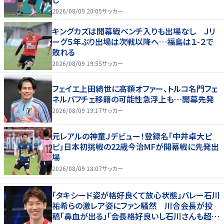
2026/08/09 20:05
サッカー
キングカズは開幕戦ベンチ入りも出場なし Ｊリ
ーグ５年ぶり出場は次戦以降へ…福島は１-２で
敗れる
2026/08/09 19:55
サッカー
フェイエ上田綺世に高額オファー、トルコ名門フェ
ネルバフチェ移籍の可能性急浮上も…開幕先発
2026/08/09 19:17
サッカー
元レアルの神童Ｊデビュー！登録名「中井卓大ピ
ピ」日本初挑戦の22歳今治MFが開幕戦に先発出
場
2026/08/09 18:07
サッカー
「タキシード姿が格好良くて放心状態」バレー石川
祐希らの激レア姿にファン騒然 川合会長が投
稿「鼻血が出る」「会長格好良いし石川さんも超格