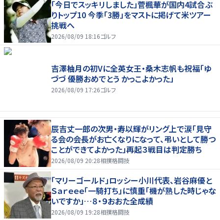
「今日でスッキリしました」菅楓華が国内4試合ぶ
りトップ10 今季「3勝」をマストに掲げて米ツアー
挑戦へ
2026/08/09 18:16
ゴルフ
吉澤柚月の初Vに全英女王・桑木志帆も祝福「ゆ
づづ 優勝おめでとう かっこよかった」
2026/08/09 17:26
ゴルフ
辰吉丈一郎の次男・寿以輝がリング上で涙「見守
る会の会長がお亡くなりになって、弔いとして勝つ
ことができてよかった」再起３戦目は判定勝ち
2026/08/09 20:28
相撲格闘技
「マリーゴールド」ロッシー小川代表、岩谷麻優と
Ｓａｒｅｅｅ「一騎打ち」に慎重「機が熟した時じゃな
いですか」…８・９おおた全成績
2026/08/09 19:28
相撲格闘技