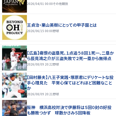
2026/04/01 00:00
その他競技
王貞治・栗山英樹にとっての甲子園とは
2026/06/15 00:00
野球
【広島】痛恨の盗塁死、１点追う８回１死一、二塁か
ら辰見鴻之介が三盗失敗で２死一塁から無得点
2026/08/09 20:22
野球
【田村藤夫】八王子実践・塚原君にデリケートな投
手心理見た 平常心保てはどれほど困難なこと
か
2026/08/09 20:21
野球
阪神 横浜高校対決で伊藤将は５回０封の好投
も勝敗つかず 球数かさみ５回降板