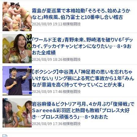
霧島が夏巡業で本格始動「そろそろ、始めようか
なと」時疾風、伯乃富士と10番申し合い稽古
2026/08/09 19:11
相撲格闘技
「ワールド王者」青野未来、野崎渚を破りＶ６「デッ
カイ、デッカイチャンピオンになりたい」…８・９お
おた全成績
2026/08/09 18:26
相撲格闘技
【ボクシング】中谷潤人「神足君の思いを忘れちゃ
いけない」 リング禍による死亡事故から１年「みん
なが意識を高く持ってやっていくことが大事」
2026/08/09 17:46
相撲格闘技
岩谷麻優＆ビクトリア弓月、４か月ぶり「復帰戦」で
Ｓａｒｅｅｅ＆彩羽匠と熱闘も敗戦「プロレス大好
き…プロレス頑張ろう」…８・９おおた
2026/08/09 17:36
相撲格闘技