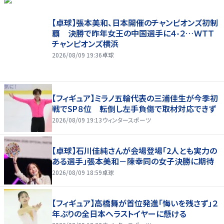
【卓球】張本美和、日本開催のチャンピオンズ初制
覇 決勝で昨年女王の中国選手に４-２…ＷＴＴ
チャンピオンズ横浜
2026/08/09 19:36
卓球
【フィギュア】ミラノ五輪代表の三浦佳生が今季初
戦でSP８位 転倒し左手負傷で取材対応できず
2026/08/09 19:13
ウィンタースポーツ
【卓球】石川佳純さんが会場登場「2人とも実力の
ある選手」張本美和－陳幸同の女子決勝に期待
2026/08/09 18:59
卓球
【フィギュア】高橋舞が首位発進「悔いを残さず」２
年ぶりの全日本へラストイヤーに懸ける