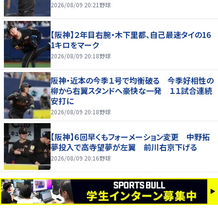
2026/08/09 20:21
野球
【阪神】２年目右腕・木下里都、自己最速タイの16
1キロをマーク
2026/08/09 20:18
野球
阪神・近本の今季１号で均衡破る 今季好相性の
柳から右翼スタンドへ豪快な一発 １１試合連続
安打に
2026/08/09 20:18
野球
【阪神】６回早くもフォーメーション変更 中野拓
夢投入で高寺望夢が左翼 前川右京下げる
2026/08/09 20:16
野球