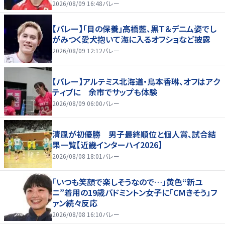
好いい」
2026/08/09 16:48
バレー
【バレー】「目の保養」高橋藍、黒Ｔ＆デニム姿でし
がみつく愛犬抱いて海に入るオフショなど披露
2026/08/09 12:12
バレー
【バレー】アルテミス北海道・鳥本香琳、オフはアク
ティブに 余市でサップも体験
2026/08/09 06:00
バレー
清風が初優勝 男子最終順位と個人賞、試合結
果一覧【近畿インターハイ2026】
2026/08/08 18:01
バレー
「いつも笑顔で楽しそうなので…」黄色“新ユ
ニ”着用の19歳バドミントン女子に「CMきそう」フ
ァン続々反応
2026/08/08 16:10
バレー