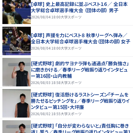
[卓球] 史上最高記録に並ぶベスト１６／ 全日本
大学総合卓球選手権大会 （団体の部） 男子
2026/08/04 18:00
大学スポーツ
[卓球] 声援を力にベスト８ 秋季リーグへ弾み／
全日本大学総合卓球選手権大会（団体の部）女子
2026/08/04 18:00
大学スポーツ
[硬式野球] 劇的サヨナラ弾も通過点「勝負強さ」
に磨きかける／春季リーグ戦振り返りインタビュ
ー第16回・山内教輔
2026/08/03 18:58
大学スポーツ
[硬式野球] 復活懸けるラストシーズン「チームを
勝たせるピッチングを」／春季リーグ戦振り返りイ
ンタビュー第15回・大坪廉
2026/08/02 18:55
大学スポーツ
[硬式野球] 「自分が変わらないと」責任胸に巻き
返し誓う／春季リーグ戦振り返りインタビュー第1