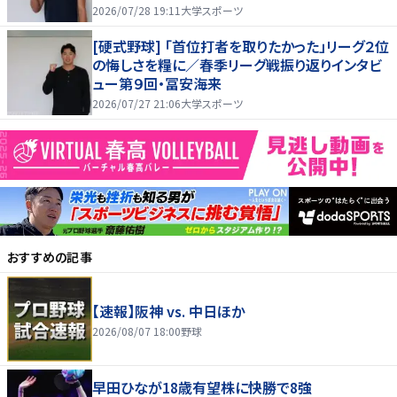
2026/07/28 19:11
大学スポーツ
[硬式野球] 「首位打者を取りたかった」リーグ２位
の悔しさを糧に／春季リーグ戦振り返りインタビ
ュー第９回・冨安海来
2026/07/27 21:06
大学スポーツ
おすすめの記事
【速報】阪神 vs. 中日ほか
2026/08/07 18:00
野球
早田ひなが18歳有望株に快勝で8強