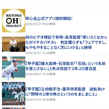
球心会公式アプリ提供開始！
2026/05/27 00:00
野球
初のビデオ検証で有明・高見監督「使いたくなかっ
たがイチかバチか」 判定覆らずも「フェアですし、
もやもやすることなく次にいける」と納得
2026/08/07 19:38
野球
【甲子園】健大高崎・石垣聡志「『石垣』という名前
を落とさない」１失点完投で２年ぶり夏白星
2026/08/07 19:30
野球
【甲子園】立命館宇治・里井祥吾監督 逆転負け
に「野球の１球の怖さというのをまじまじと」
2026/07/01 00:00
野球