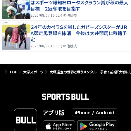
はスポーツ報知杯ロータスクラウン賞が秋の最大
目標 ２冠奪取を目指す
2026/08/07 16:02
その他競技
２４年のカペラＳを制したガビーズシスターがＪＲ
Ａ競走馬登録を抹消 今後は大井競馬に移籍予
定
2026/08/07 15:06
その他競技
TOP
大学スポーツ
大塚達宣の世界と戦うメンタル 子育て前編「大切に
アプリ版