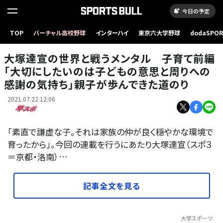
今日の予定
TOP
バーチャル高校野球
インターハイ
東京六大学野球
dodaSPO
（新しいタブ
大塚達宣の世界と戦うメンタル 子育て前編
「大切にしたいのは子どもの意思と周りへの
感謝の気持ち」親子が歩んできた道のり
2021.07.22 12:06
「素直で謙虚な子。それは家族の仲が良く穏やかな環境で
育ったから」。今回の連載を行うにあたり大塚達宣（スポ３
＝京都・洛南）…
記事全文を見る
大学スポーツ