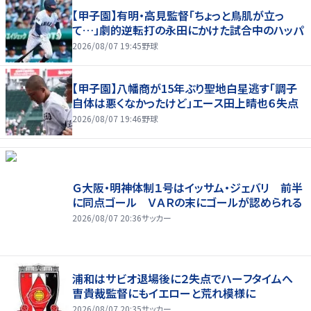
【甲子園】有明・高見監督「ちょっと鳥肌が立っ
て…」劇的逆転打の永田にかけた試合中のハッパ
2026/08/07 19:45
野球
【甲子園】八幡商が15年ぶり聖地白星逃す「調子
自体は悪くなかったけど」エース田上晴也６失点
2026/08/07 19:46
野球
Ｇ大阪・明神体制１号はイッサム・ジェバリ 前半
に同点ゴール ＶＡＲの末にゴールが認められる
2026/08/07 20:36
サッカー
浦和はサビオ退場後に２失点でハーフタイムへ
曺貴裁監督にもイエローと荒れ模様に
2026/08/07 20:35
サッカー