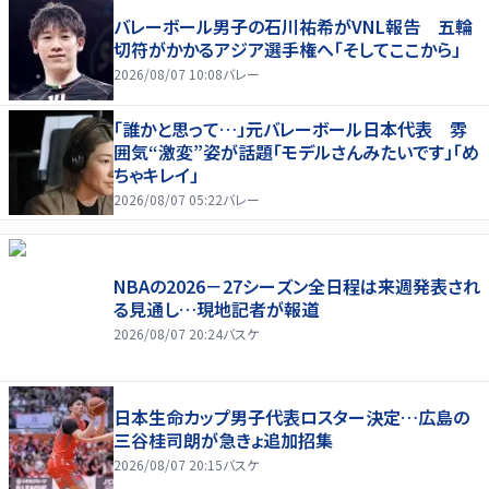
バレーボール男子の石川祐希がVNL報告 五輪
切符がかかるアジア選手権へ「そしてここから」
2026/08/07 10:08
バレー
「誰かと思って…」元バレーボール日本代表 雰
囲気“激変”姿が話題「モデルさんみたいです」「め
ちゃキレイ」
2026/08/07 05:22
バレー
NBAの2026－27シーズン全日程は来週発表され
る見通し…現地記者が報道
2026/08/07 20:24
バスケ
日本生命カップ男子代表ロスター決定…広島の
三谷桂司朗が急きょ追加招集
2026/08/07 20:15
バスケ