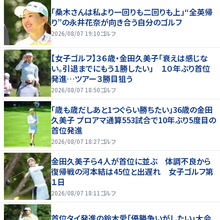
「桑木さんは私より一回りも二回りも上」“全英帰
り”の永井花奈が向き合う自分のゴルフ
2026/08/07 19:10
ゴルフ
【女子ゴルフ】３６歳・金田久美子「衰えは感じな
い。引退までにもう１勝したい」 １０年ぶり首位
発進…ツアー３勝目狙う
2026/08/07 18:50
ゴルフ
「歳も歳だしあと1つぐらい勝ちたい」36歳の金田
久美子 プロアマ通算553試合で10年ぶり5度目の
首位発進
2026/08/07 18:27
ゴルフ
金田久美子ら４人が首位に並ぶ 体調不良から
復帰戦の河本結は45位と出遅れ 女子ゴルフ第
１日
2026/08/07 18:11
ゴルフ
首位タイ発進の鈴木愛「優勝争いがしたい」大会