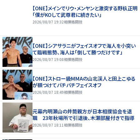
【ONE】メインでリウ・メンヤンと激突する野杁正明
「僕がKOして武尊君に続きたい」
2026/08/07 19:32
相撲格闘技
【ONE】シアサラニがフェイスオフで海人を小突い
て臨戦態勢、海人は「倒して勝つだけです」
2026/08/07 19:08
相撲格闘技
【ONE】ストロー級MMAの山北渓人と田上こゆる
が額つけてバチバチフェイスオフ
2026/08/07 18:49
相撲格闘技
元幕内明瀬山の井筒親方が日本相撲協会を退
職 23年秋場所で引退後、木瀬部屋付きで指導
2026/08/07 18:11
相撲格闘技