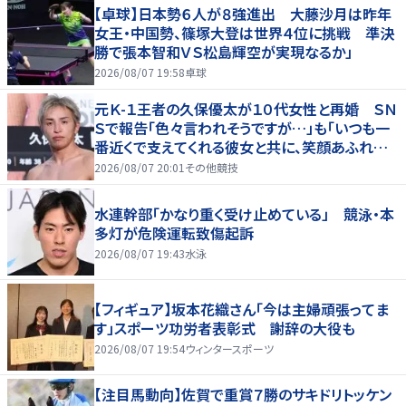
【卓球】日本勢６人が８強進出 大藤沙月は昨年
女王・中国勢、篠塚大登は世界４位に挑戦 準決
勝で張本智和ＶＳ松島輝空が実現なるか」
2026/08/07 19:58
卓球
元Ｋ-１王者の久保優太が１０代女性と再婚 ＳＮ
Ｓで報告「色々言われそうですが…」も「いつも一
番近くで支えてくれる彼女と共に、笑顔あふれる
家庭を築いていきたい」
2026/08/07 20:01
その他競技
水連幹部「かなり重く受け止めている」 競泳・本
多灯が危険運転致傷起訴
2026/08/07 19:43
水泳
【フィギュア】坂本花織さん「今は主婦頑張ってま
す」スポーツ功労者表彰式 謝辞の大役も
2026/08/07 19:54
ウィンタースポーツ
【注目馬動向】佐賀で重賞７勝のサキドリトッケン