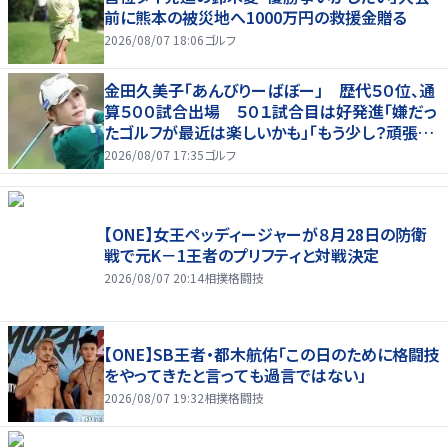
前に熊本の被災地へ1000万円の救援金贈る
2026/08/07 18:06
ゴルフ
金田久美子「あんびりーばぼー」 歴代５０位、通
算５００試合出場 ５０１試合目は好発進「嫌だっ
たゴルフが最近は楽しいかも」「もう少し？頑張り
たいな」
2026/08/07 17:35
ゴルフ
【ONE】女王ペッディージャーが８月28日の防衛
戦で元K－1王者のプリフティと対戦決定
2026/08/07 20:14
相撲格闘技
【ONE】SB王者・都木航佑「この日のために格闘技
をやってきたと言っても過言ではない」
2026/08/07 19:32
相撲格闘技