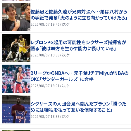
佐藤凪と佐藤久遠が兄弟対決へ…弟は八村から
の手紙で発奮「虎のように立ち向かっていけたら」
2026/08/07 19:46
バスケ
レブロンPG起用の可能性をシクサーズ指揮官が
語る「彼は味方を生かす能力に長けている」
2026/08/07 19:38
バスケ
BリーグからNBAへ…元千葉JチアMiyuがNBAの
OKC「サンダーガールズ」に合格
2026/08/07 19:01
バスケ
シクサーズの入団会見へ臨んだブラウン「勝つた
めには犠牲を払って互いを信頼すること」
2026/08/07 18:33
バスケ