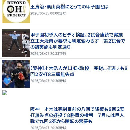
王貞治・栗山英樹にとっての甲子園とは
2026/06/15 00:00
野球
甲子園初導入のビデオ検証、２試合連続で実施
立正大淞南が要求も判定変わらず 第２試合で
の初実施も判定通り
2026/08/07 20:33
野球
【阪神】才木浩人が114球熱投 完封こそ逃すも８
回２安打８三振無失点
2026/08/07 20:30
野球
阪神 才木は完封目前の八回で降板も８回２安
打無失点の好投で８勝目の権利 ７月には巨人
戦で九回２死から暗転の悪夢も
2026/08/07 20:30
野球