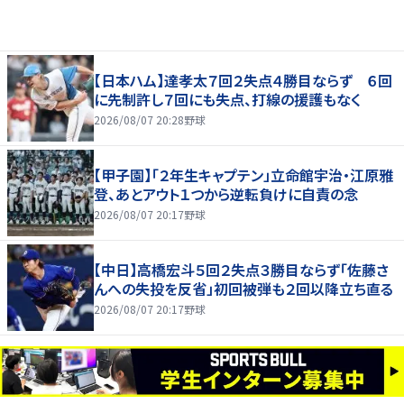
【日本ハム】達孝太７回２失点４勝目ならず ６回
に先制許し７回にも失点、打線の援護もなく
2026/08/07 20:28
野球
【甲子園】「２年生キャプテン」立命館宇治・江原雅
登、あとアウト１つから逆転負けに自責の念
2026/08/07 20:17
野球
【中日】高橋宏斗５回２失点３勝目ならず「佐藤さ
んへの失投を反省」初回被弾も２回以降立ち直る
2026/08/07 20:17
野球