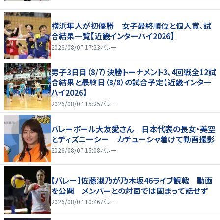
横浜隼人が初優勝 女子最終順位と個人賞、試
合結果一覧【近畿インターハイ2026】
2026/08/07 17:23
バレー
男子3日目（8/7）決勝トーナメント3、4回戦全12試
合結果と最終日（8/8）の試合予定【近畿インター
ハイ2026】
2026/08/07 15:25
バレー
バレーボール大友愛さん 日本代表の長女・美空
とディズニーシー カチューシャ着けて動画撮影
2026/08/07 15:08
バレー
【バレー】佐藤淑乃が乃木坂46ライブ観戦 動画
を公開 メンバーとの対面では固まって話せず
2026/08/07 10:46
バレー