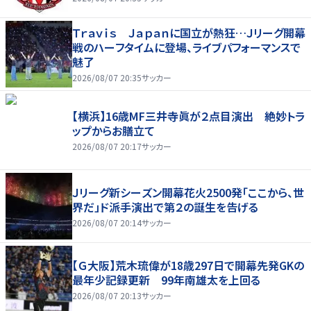
Ｔｒａｖｉｓ Ｊａｐａｎに国立が熱狂…Ｊリーグ開幕
戦のハーフタイムに登場、ライブパフォーマンスで
魅了
2026/08/07 20:35
サッカー
【横浜】16歳MF三井寺眞が２点目演出 絶妙トラ
ップからお膳立て
2026/08/07 20:17
サッカー
Ｊリーグ新シーズン開幕花火2500発「ここから、世
界だ」ド派手演出で第２の誕生を告げる
2026/08/07 20:14
サッカー
【Ｇ大阪】荒木琉偉が18歳297日で開幕先発GKの
最年少記録更新 99年南雄太を上回る
2026/08/07 20:13
サッカー