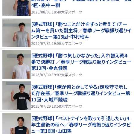
4回・髙中一樹
2026/08/01 18:48
大学スポーツ
[硬式野球] 「勝つことだけをずっと考えて」チー
ム第一を貫いた副主将／春季リーグ戦振り返りイ
ンタビュー第13回・中村瑠斗
2026/07/31 19:00
大学スポーツ
[硬式野球] 「勝つ気しかなかった」入れ替え戦４
番で決勝打 ／春季リーグ戦振り返りインタビュー
第12回・金丸健司
2026/07/30 19:02
大学スポーツ
[硬式野球]「俺が何とかしてやる」走攻守で示し
た存在感／春季リーグ戦振り返りインタビュー第
11回・大城戸陸琥
2026/07/29 18:58
大学スポーツ
[硬式野球] 「ベストナインを取って引退したい」４
年生最後の秋へ／春季リーグ戦振り返りインタビ
ュー第10回・山田隼