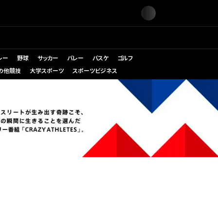
レー
野球
サッカー
バレー
バスケ
ゴルフ
の他競技
大学スポーツ
スポーツビジネス