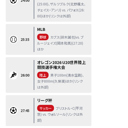
24:00
(25:00)、ザルツブルク(北野颯太、
チェイス・アンリ) vs. パフォス(26:
00)ほか(リンクは外部)
MLB
野球
カブス(鈴木誠也)vs. ブ
25:35
ルージェイズ(岡本和真)(27:20)
ほか
オレゴン2026 U20世界陸上
競技選手権大会
26:00
陸上
男子100m(清水空跳)、
女子800m(久保凛)ほか(リンク
は外部)
リーグ杯
サッカー
ブリストル・C(平河
27:45
悠) vs. ウォルソール(リンクは外
部)