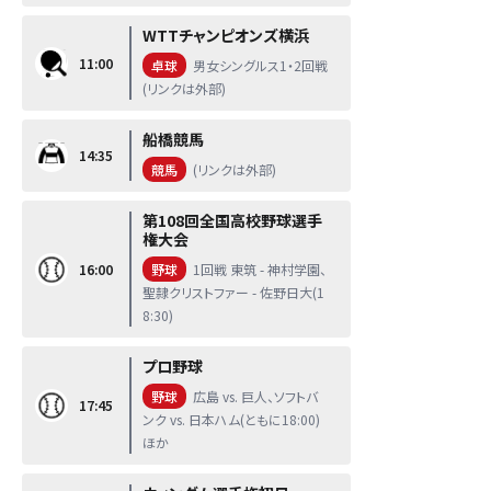
WTTチャンピオンズ横浜
11:00
卓球
男女シングルス1・2回戦
(リンクは外部)
船橋競馬
14:35
競馬
(リンクは外部)
第108回全国高校野球選手
権大会
16:00
野球
1回戦 東筑 - 神村学園、
聖隷クリストファー - 佐野日大(1
8:30)
プロ野球
野球
広島 vs. 巨人、ソフトバ
17:45
ンク vs. 日本ハム(ともに18:00)
ほか