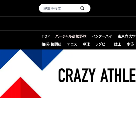
TOP
バーチャル高校野球
インターハイ
東京六大学
相撲・格闘技
テニス
卓球
ラグビー
陸上
水泳