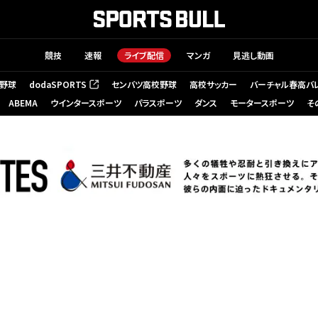
競技
速報
ライブ配信
マンガ
見逃し動画
野球
dodaSPORTS
センバツ高校野球
高校サッカー
バーチャル春高バ
（新しいタブで開く）
ABEMA
ウインタースポーツ
パラスポーツ
ダンス
モータースポーツ
そ