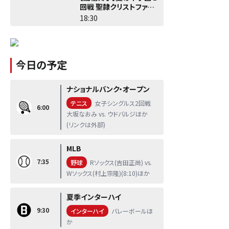
回戦 聖隷クリストファー -
佐野日大
18:30
今日の予定
ナショナルバンク・オープン
テニス
女子シングルス2回戦
6:00
大坂なおみ vs. ウドバルジほか
(リンクは外部)
MLB
7:35
野球
Rソックス(吉田正尚) vs.
Wソックス(村上宗隆)(8:10)ほか
夏季インターハイ
9:30
インターハイ
バレーボールほ
か