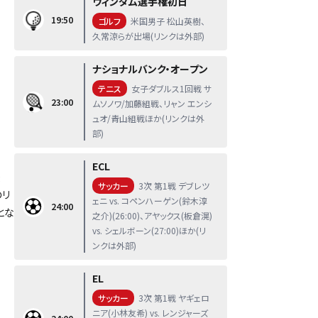
ウィンダム選手権初日
19:50
ゴルフ
米国男子 松山英樹、
久常涼らが出場(リンクは外部)
ナショナルバンク・オープン
テニス
女子ダブルス1回戦 サ
23:00
ムソノワ/加藤組戦、リャン エンシ
ュオ/青山組戦ほか(リンクは外
部)
ECL
後
サッカー
3次 第1戦 デブレツ
のリ
ェニ vs. コペンハーゲン(鈴木淳
24:00
とな
之介)(26:00)、アヤックス(板倉滉)
vs. シェルボーン(27:00)ほか(リ
ンクは外部)
EL
サッカー
3次 第1戦 ヤギェロ
ニア(小林友希) vs. レンジャーズ