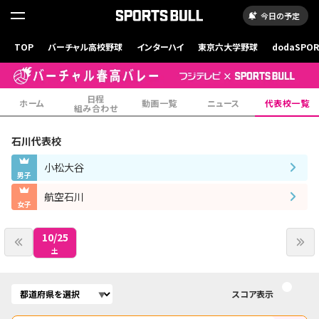
今日の予定
TOP
バーチャル高校野球
インターハイ
東京六大学野球
dodaSPO
（新しいタブ
日程
ホーム
動画一覧
ニュース
代表校一覧
組み合わせ
石川
代表校
小松大谷
男子
航空石川
女子
10/25
土
スコア表示