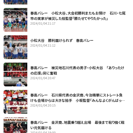
春高バレー 小松大谷、大会初勝利またもお預け 石川・七尾
市の実家が被災した桂監督「勝たせてやりたかった」
2024/01/04 21:17
小松大谷 勝利届けられず 春高バレー
2024/01/04 21:12
春高バレー 被災地石川代表の男子・小松大谷 「ありったけ
の応援」背に奮戦
2024/01/04 20:47
春高バレー 石川県代表の金沢商、今治精華にストレート負
けも会場からは大きな拍手 小坂監督「みんなよくがんばっ
2024/01/04 20:15
た」
春高バレー 金沢商、地震乗り越え出場 最後まで粘り強く戦
い元気届ける
2024/01/04 19:00