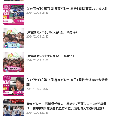
【ハイライト】第76回 春高バレー 男子1回戦 西原vs小松大谷
2024/01/05 15:47
【#情熱カメラ】小松大谷（石川県男子）
2024/01/05 12:42
【#情熱カメラ】金沢商（石川県女子）
2024/01/05 11:01
【ハイライト】第76回 春高バレー 女子1回戦 金沢商vs今治精
華
2024/01/05 10:37
春高バレー 石川県代表の小松大谷、西原に１－２で逆転負
け 越中秀地「被災された方々に元気を与えて勝利を届けた
2024/01/04 21:46
かった」