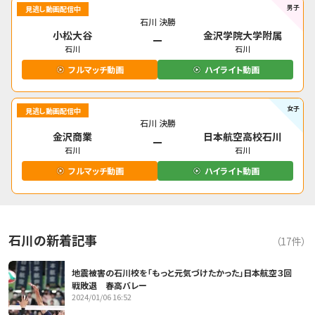
男子
見逃し動画配信中
石川
決勝
小松大谷
金沢学院大学附属
石川
石川
フルマッチ動画
ハイライト動画
女子
見逃し動画配信中
石川
決勝
金沢商業
日本航空高校石川
石川
石川
フルマッチ動画
ハイライト動画
石川の新着記事
（
17
件）
地震被害の石川校を「もっと元気づけたかった」日本航空３回
戦敗退 春高バレー
2024/01/06 16:52