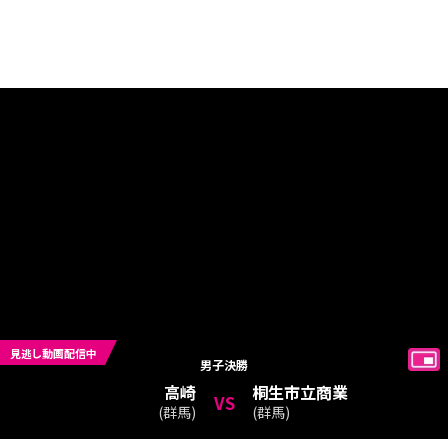
見逃し動画配信中
男子
決勝
高崎
桐生市立商業
VS
(
群馬
)
(
群馬
)