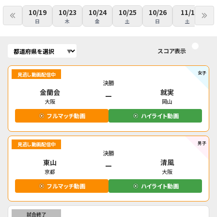
10/19
10/23
10/24
10/25
10/26
11/1
1
日
木
金
土
日
土
スコア表示
女子
見逃し動画配信中
決勝
金蘭会
就実
大阪
岡山
フルマッチ動画
ハイライト動画
男子
見逃し動画配信中
決勝
東山
清風
京都
大阪
フルマッチ動画
ハイライト動画
試合終了