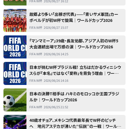
FIFA W杯
2026/06/27 16:12
故郷より多い「出稼ぎ代表」——「青いサメ軍団」カー
ボベルデが初W杯で旋風｜ワールドカップ2026
FIFA W杯
2026/06/27 15:37
「マンマミーア」39歳・長友佑都、アジア人初のW杯5
大会連続出場で万感の涙｜ワールドカップ2026
FIFA W杯
2026/06/26 14:25
日本が挑むW杯ブラジル戦！ 立ちはだかるヴィニシウ
スらが「本名」ではなく「愛称」を背負う理由｜ワールド
カップ2026
FIFA W杯
2026/06/26 14:16
日本の決勝T相手は ハキミのモロッコか王国ブラジ
ルか｜ワールドカップ2026
FIFA W杯
2026/06/25 21:52
40歳オチョア、メキシコ代表最年長でW杯のピッチ
へ 地元アステカが沸いた“伝説”の一戦｜ワールド