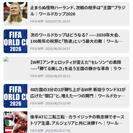
止まらぬ怪物ハーランド、次戦の相手は"王国"ブラジ
ル｜ワールドカップ2026
FIFA W杯
2026/07/01 16:57
次のワールドカップはどうなる？ ——2030年大会、
100周年の祝祭と「熱波」という最大の敵｜ワールドカ
ップ2026
FIFA W杯
2026/06/30 14:37
【W杯】アンチェロッティが変えた"セレソン"の素顔
——「勝てる美しさ」を追う王国の静かな革命｜ラウン
ド32 日本 vs ブラジル
FIFA W杯
2026/06/29 18:12
48カ国の3分の2が勝ち上がるW杯 新設ラウンド32が
広げた“間口”と、増えた一つの関門｜ワールドカップ
2026
FIFA W杯
2026/06/29 10:49
後半ATに二転三転…カライジッチの執念弾でオース
トリア生還、アルジェリアと共に決勝Tへ｜ワールドカ
ップ2026
FIFA W杯
2026/06/28 17:45