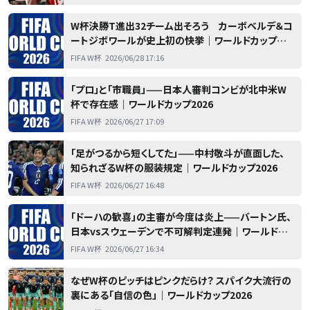
W杯決勝T進出32チーム出そろう カーボベルデ＆コ
ートジボワールが史上初の快挙｜ワールドカップ
2026
FIFA W杯
2026/06/28 17:16
「プロ」と「市職員」——日本人審判コンビが北中米W
杯で存在感｜ワールドカップ2026
FIFA W杯
2026/06/27 17:09
「足がつるから短くしてた」——中村敬斗が直面した、
知られざるW杯の服装規定｜ワールドカップ2026
FIFA W杯
2026/06/27 16:48
「ドーハの歓喜」の主審が今度は炎上——バートン氏、
日本vsスウェーデンで不可解判定連発｜ワールドカ
ップ2026
FIFA W杯
2026/06/27 16:34
なぜW杯のピッチはピンクだらけ？ スパイク大流行の
裏にある「自信の色」｜ワールドカップ2026