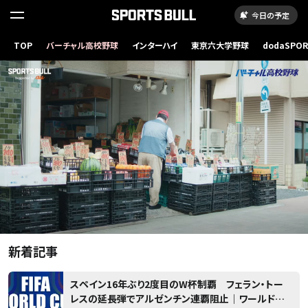
今日の予定
読
み
TOP
バーチャル高校野球
インターハイ
東京六大学野球
dodaSPO
（新しいタブ
込
み
..
新着記事
スペイン16年ぶり2度目のW杯制覇 フェラン・トー
レスの延長弾でアルゼンチン連覇阻止｜ワールドカ