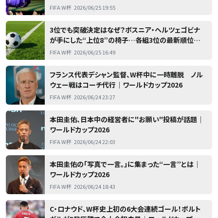
カップ2026
FIFA W杯
2026/06/25 19:55
3位でも突破決定はなぜ？ボスニア・ヘルツェゴビナ
が手にした“上位8”の椅子…各組3位の最新順位は
｜ワールドカップ2026
FIFA W杯
2026/06/25 16:49
フランス代表デシャン監督、W杯中に一時離脱 ノル
ウェー戦はコーチ代行｜ワールドカップ2026
FIFA W杯
2026/06/24 23:27
本田圭佑、日本中の経営者に"お願い"投稿が話題｜
ワールドカップ2026
FIFA W杯
2026/06/24 22:03
本田圭佑の「写真で一言。」に集まった“一言”とは｜
ワールドカップ2026
FIFA W杯
2026/06/24 18:43
C・ロナウド、W杯史上初の6大会連続ゴール！ポルト