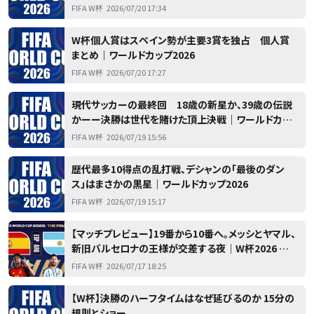
ップ2026
FIFA W杯
2026/07/20 17:34
W杯個人賞はスペイン勢が主要3賞を独占 個人賞
まとめ｜ワールドカップ2026
FIFA W杯
2026/07/20 17:27
現代サッカーの最終回 18歳の新星か、39歳の伝説
かーー決勝は世代を賭けた頂上決戦｜ワールドカッ
プ2026
FIFA W杯
2026/07/19 15:56
歴代最多10得点の乱打戦、デシャンの「最後のダン
ス」はまさかの黒星｜ワールドカップ2026
FIFA W杯
2026/07/19 15:17
【マッチプレビュー】19番から10番へ。メッシとヤマル、
新旧バルセロナの王様が交差する夜｜W杯2026 決
勝 スペイン vs. アルゼンチン
FIFA W杯
2026/07/17 18:25
【W杯】決勝のハーフタイムはなぜ延びるのか 15分の
規則とショー