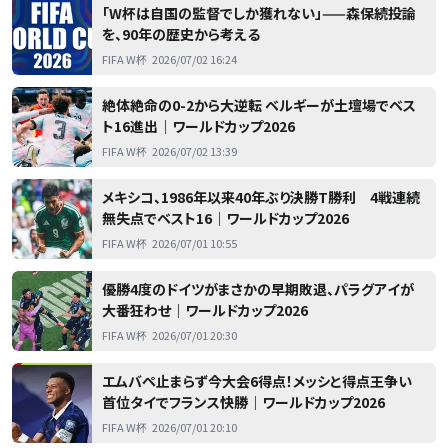
「W杯は自国の監督でしか獲れない」——森保続投論
を、90年の歴史から考える
FIFA W杯
2026/07/02 16:24
絶体絶命の0-2から大逆転 ベルギーが土壇場でベス
ト16進出｜ワールドカップ2026
FIFA W杯
2026/07/02 13:39
メキシコ、1986年以来40年ぶり決勝T勝利 4戦連続
無失点でベスト16｜ワールドカップ2026
FIFA W杯
2026/07/01 10:55
優勝4度のドイツがまさかの早期敗退、パラグアイが
大番狂わせ｜ワールドカップ2026
FIFA W杯
2026/07/01 20:30
エムバペ止まらず今大会6得点！メッシと得点王争い
首位タイでフランス快勝｜ワールドカップ2026
FIFA W杯
2026/07/01 20:10