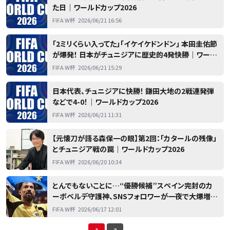
た日｜ワールドカップ2026
FIFA W杯
2026/06/21 16:56
「2ミリくらい入ってた」「イケイケドンドン」 本田圭佑節
が爆発！ 日本がチュニジアに歴史的4発快勝｜ワール
ドカップ2026
FIFA W杯
2026/06/21 15:29
日本代表、チュニジアに快勝！ 鎌田大地の2戦連発弾
などで4-0！｜ワールドカップ2026
FIFA W杯
2026/06/21 11:31
【元懐刀が語る森保一の眼】第2回：「カタールの残像」
とチュニジア戦の罠｜ワールドカップ2026
FIFA W杯
2026/06/20 10:34
とんでもないことに…“優勝候補”スペイン完封のカ
ーボベルデ守護神、SNSフォロワーが一夜で大爆増｜
ワールドカップ2026
FIFA W杯
2026/06/17 12:01