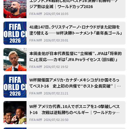
エジプト、PK戦制し初のベスト16 決勝T初勝利…ア
ジア勢は全滅｜ワールドカップ2026
FIFA W杯
2026/07/04 10:35
41歳147日、クリスティアーノ・ロナウドがまた記録を
塗り替える——W杯決勝トーナメント「最年長ゴール」
FIFA W杯
2026/07/03 20:01
本田圭佑が日本代表監督に“立候補”、JFAは「将来的
に」と反応——カギは「JFA Proライセンス（旧S級）」
FIFA W杯
2026/07/02 19:52
W杯開催国アメリカ・カナダ・メキシコが3か国そろっ
てベスト16 史上初の共催で“ホスト全員突破”｜ワ
ールドカップ2026
FIFA W杯
2026/07/02 21:21
W杯 アメリカ代表、10人でボスニアを2-0撃破しベス
ト16 次戦は逆転勝ちのベルギー｜ワールドカップ
2026
FIFA W杯
2026/07/02 20:50