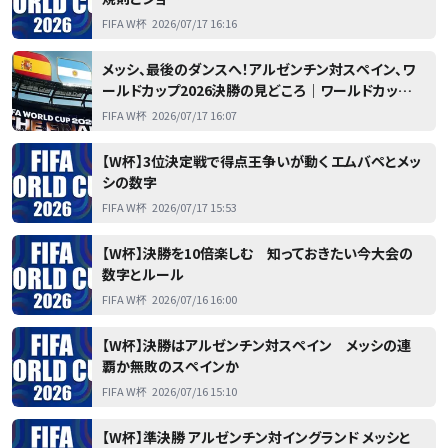
FIFA W杯
2026/07/17 16:16
メッシ、最後のダンスへ！アルゼンチン対スペイン、ワ
ールドカップ2026決勝の見どころ｜ワールドカップ
2026
FIFA W杯
2026/07/17 16:07
【W杯】3位決定戦で得点王争いが動く エムバペとメッ
シの数字
FIFA W杯
2026/07/17 15:53
【W杯】決勝を10倍楽しむ 知っておきたい今大会の
数字とルール
FIFA W杯
2026/07/16 16:00
【W杯】決勝はアルゼンチン対スペイン メッシの連
覇か無敗のスペインか
FIFA W杯
2026/07/16 15:10
【W杯】準決勝 アルゼンチン対イングランド メッシと