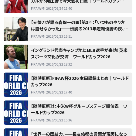
ガルが5発圧勝で今大会初白星｜ワールドカップ
2026
FIFA W杯
2026/06/24 12:40
【元懐刀が語る森保一の眼】第3回：「いつものやり方
は崩せなかった」──伝説の2013年逆転優勝の夜、元
分析官にかかってきた1本の電話｜ワールドカップ
FIFA W杯
2026/06/23 16:51
2026
イングランド代表キャンプ地にMLB選手が来訪！英米
スポーツ文化が交流｜ワールドカップ2026
FIFA W杯
2026/06/22 18:32
【随時更新】FIFAW杯2026 本田語録まとめ｜ワールド
カップ2026
FIFA W杯
2026/06/22 17:40
【随時更新】北中米W杯グループステージ順位表｜ワ
ールドカップ2026
FIFA W杯
2026/06/22 15:36
「世界一の団結力」——長友佑都の言葉が現実になっ