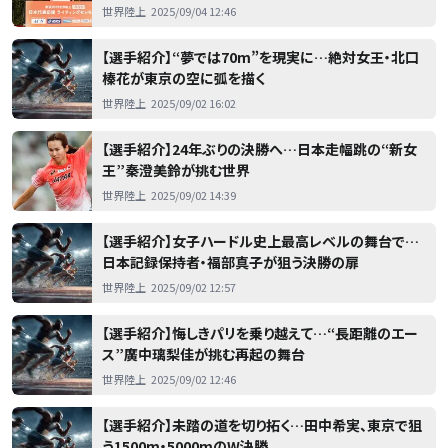
世界陸上
2025/09/04 12:46
【選手紹介】“夢では70m”を現実に…絶対女王・北口
榛花が東京の空に弧を描く
世界陸上
2025/09/02 16:02
【選手紹介】24年ぶりの決勝へ…日本走幅跳の“新女
王”秦澄美鈴が挑む世界
世界陸上
2025/09/02 14:39
【選手紹介】女子ハードル史上最高レベルの舞台で…
日本記録保持者・福部真子が狙う決勝の扉
世界陸上
2025/09/02 12:57
【選手紹介】悔しきパリを乗り越えて…“長距離のエー
ス”廣中璃梨佳が挑む再起の舞台
世界陸上
2025/09/02 12:46
【選手紹介】未踏の道を切り拓く…田中希実、東京で狙
う1500m・5000mのW決勝