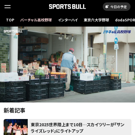
今日の予定
読
み
TOP
バーチャル高校野球
インターハイ
東京六大学野球
dodaSPO
（新しいタブ
込
み
..
新着記事
東京2025世界陸上まで10日…スカイツリーが「サン
ライズレッド」にライトアップ