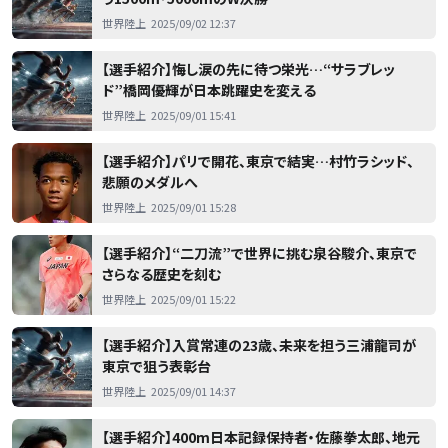
世界陸上
2025/09/02 12:37
【選手紹介】悔し涙の先に待つ栄光…“サラブレッ
ド”橋岡優輝が日本跳躍史を変える
世界陸上
2025/09/01 15:41
【選手紹介】パリで開花、東京で結実…村竹ラシッド、
悲願のメダルへ
世界陸上
2025/09/01 15:28
【選手紹介】“二刀流”で世界に挑む泉谷駿介、東京で
さらなる歴史を刻む
世界陸上
2025/09/01 15:22
【選手紹介】入賞常連の23歳、未来を担う三浦龍司が
東京で狙う表彰台
世界陸上
2025/09/01 14:37
【選手紹介】400m日本記録保持者・佐藤拳太郎、地元