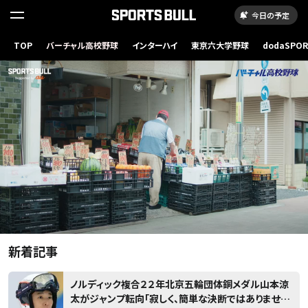
今日の予定
読
み
TOP
バーチャル高校野球
インターハイ
東京六大学野球
dodaSPO
（新しいタブ
込
み
..
新着記事
ノルディック複合２２年北京五輪団体銅メダル山本涼
太がジャンプ転向「寂しく、簡単な決断ではありません