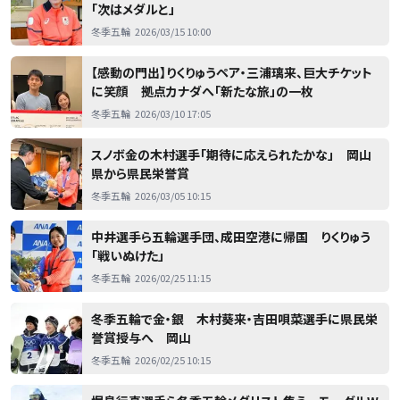
「次はメダルと」
冬季五輪
2026/03/15 10:00
【感動の門出】りくりゅうペア・三浦璃来、巨大チケット
に笑顔 拠点カナダへ「新たな旅」の一枚
冬季五輪
2026/03/10 17:05
スノボ金の木村選手「期待に応えられたかな」 岡山
県から県民栄誉賞
冬季五輪
2026/03/05 10:15
中井選手ら五輪選手団、成田空港に帰国 りくりゅう
「戦いぬけた」
冬季五輪
2026/02/25 11:15
冬季五輪で金・銀 木村葵来・吉田唄菜選手に県民栄
誉賞授与へ 岡山
冬季五輪
2026/02/25 10:15