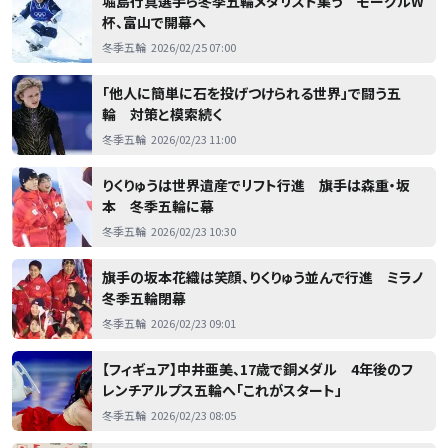
堀島行真選手ら冬季五輪メダリスト集う モーグルW
杯、富山で開幕へ
冬季五輪
2026/02/25 07:00
「他人に簡単に石を投げつけられる世界」で闘う五
輪 対策と模索続く
冬季五輪
2026/02/23 11:00
りくりゅうは世界遺産でリフト行進 旗手は森重・坂
本 冬季五輪に幕
冬季五輪
2026/02/23 10:30
旗手の坂本花織は笑顔、りくりゅう並んで行進 ミラノ
冬季五輪閉幕
冬季五輪
2026/02/23 09:01
【フィギュア】中井亜美、17歳で銅メダル 4年後のフ
レンチアルプス五輪へ「これがスタート」
冬季五輪
2026/02/23 08:05