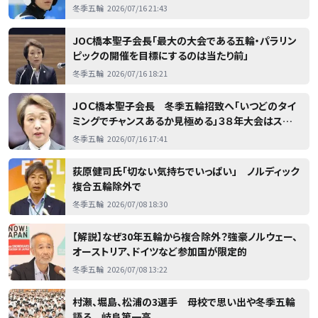
でした」２０３０年冬季五輪から複合除外
冬季五輪
2026/07/16 21:43
JOC橋本聖子会長「最大の大会である五輪・パラリン
ピックの開催を目標にするのは当たり前」
冬季五輪
2026/07/16 18:21
ＪＯＣ橋本聖子会長 冬季五輪招致へ「いつどのタイ
ミングでチャンスあるか見極める」３８年大会はスイス
優先権
冬季五輪
2026/07/16 17:41
荻原健司氏「切ない気持ちでいっぱい」 ノルディック
複合五輪除外で
冬季五輪
2026/07/08 18:30
【解説】なぜ30年五輪から複合除外？強豪ノルウェー、
オーストリア、ドイツなど参加国が限定的
冬季五輪
2026/07/08 13:22
村瀬、堀島、松浦の3選手 母校で思い出や冬季五輪
語る 岐阜第一高