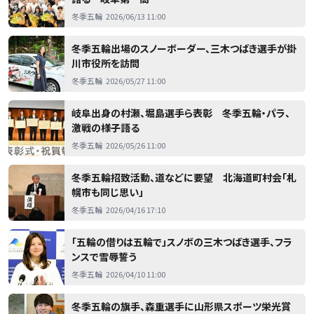
冬季五輪
2026/06/13 11:00
冬季五輪出場のスノーボーダー、三木つばき選手が掛
川市役所を訪問
冬季五輪
2026/05/27 11:00
岐阜出身の村瀬、堀島選手ら表彰 冬季五輪・パラ、
激戦の様子語る
冬季五輪
2026/05/26 11:00
冬季五輪招致活動、道などに要望 北海道町村会「札
幌市も同じ思い」
冬季五輪
2026/04/16 17:10
「五輪の借りは五輪で」スノボの三木つばき選手、フラ
ンスで雪辱誓う
冬季五輪
2026/04/10 11:00
冬季五輪の旗手、森重選手に山形県スポーツ栄光賞