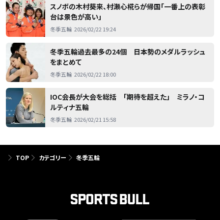
スノボの木村葵来、村瀬心椛らが帰国「一番上の表彰
台は景色が高い」
冬季五輪
2026/02/22 19:24
冬季五輪過去最多の24個 日本勢のメダルラッシュ
をまとめて
冬季五輪
2026/02/22 18:00
IOC会長が大会を総括 「期待を超えた」 ミラノ・コ
ルティナ五輪
冬季五輪
2026/02/21 15:58
TOP
カテゴリー
冬季五輪