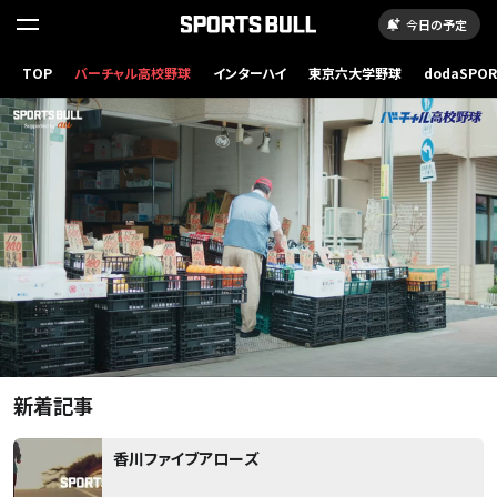
今日の予定
読
み
TOP
バーチャル高校野球
インターハイ
東京六大学野球
dodaSPO
（新しいタブ
込
み
..
新着記事
香川ファイブアローズ