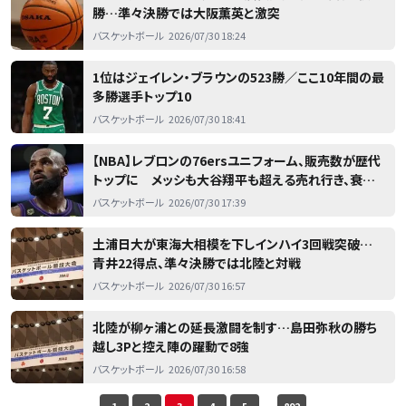
勝…準々決勝では大阪薫英と激突
バスケットボール
2026/07/30 18:24
1位はジェイレン・ブラウンの523勝／ここ10年間の最
多勝選手トップ10
バスケットボール
2026/07/30 18:41
【NBA】レブロンの76ersユニフォーム、販売数が歴代
トップに メッシも大谷翔平も超える売れ行き、衰え
ぬ人気を証明
バスケットボール
2026/07/30 17:39
土浦日大が東海大相模を下しインハイ3回戦突破…
青井22得点、準々決勝では北陸と対戦
バスケットボール
2026/07/30 16:57
北陸が柳ヶ浦との延長激闘を制す…島田弥秋の勝ち
越し3Pと控え陣の躍動で8強
バスケットボール
2026/07/30 16:58