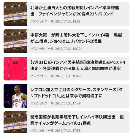
北陸が土浦日大との接戦を制しインハイ準決勝進
出…ファイベンジャミンが20得点21リバウンド
バスケットボール
2026/07/31 18:57
中部大第一が岡山商科大を下しインハイ4強…馬越
が21得点、ジョべは21リバウンドの活躍
バスケットボール
2026/07/31 19:20
【7月31日のインハイ男子結果】準決勝進出のベスト4
決定…冬夏連覇かかる福大大濠と開志国際が激突
バスケットボール
2026/07/31 19:40
レブロン加入で注目のシクサーズ、スポンサーの『ク
リプトドットコム』とは来季で契約満了に
バスケットボール
2026/07/31 17:49
開志国際が北陸学院を下しインハイ準決勝進出…恒
岡ケイマンがゲームハイの27得点
バスケットボール
2026/07/31 17:55