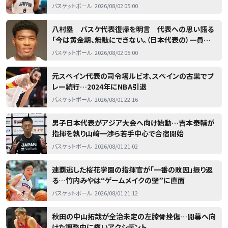
バスケットボール
2026/08/02 05:00
八村塁 バスケ代表復帰を明言 代表への思い語る
「今は黄金期、無駄にできない。（日本代表の）一員とし
て頑張りたい」
バスケットボール
2026/08/02 05:00
元スペイン代表の司令塔ルビオ、スペインの古巣でプ
レー続行…2024年にNBA引退
バスケットボール
2026/08/01 22:16
男子日本代表がアジア大会へ向け始動…吉本泰輔が
指揮を執り山﨑一渉ら若手中心で合宿開始
バスケットボール
2026/08/01 21:02
連覇逃した桜花学園の指揮官が「一番の敗因」振り返
る…竹内みやは“ゲームメイクの壁”に直面
バスケットボール
2026/08/01 21:12
秋田の中山拓哉が全治未定の左膝骨挫傷…開幕へ向
けた調整中に痛いアクシデント