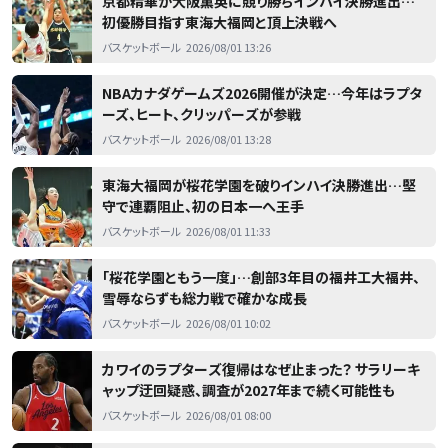
京都精華が大阪薫英に競り勝ちインハイ決勝進出…
初優勝目指す東海大福岡と頂上決戦へ
バスケットボール
2026/08/01 13:26
NBAカナダゲームズ2026開催が決定…今年はラプタ
ーズ、ヒート、クリッパーズが参戦
バスケットボール
2026/08/01 13:28
東海大福岡が桜花学園を破りインハイ決勝進出…堅
守で連覇阻止、初の日本一へ王手
バスケットボール
2026/08/01 11:33
「桜花学園ともう一度」…創部3年目の福井工大福井、
雪辱ならずも総力戦で確かな成長
バスケットボール
2026/08/01 10:02
カワイのラプターズ復帰はなぜ止まった？ サラリーキ
ャップ迂回疑惑、調査が2027年まで続く可能性も
バスケットボール
2026/08/01 08:00