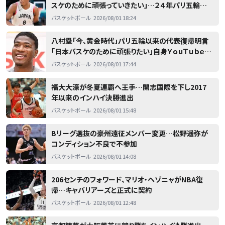
スケのために頑張っていきたい」…２４年パリ五輪以
来の日の丸を背負う
バスケットボール
2026/08/01 18:24
八村塁「今、黄金時代」パリ五輪以来の代表復帰明言
「日本バスケのために頑張りたい」自身ＹｏｕＴｕｂｅ更
新
バスケットボール
2026/08/01 17:44
福大大濠が冬夏連覇へ王手…開志国際を下し2017
年以来のインハイ決勝進出
バスケットボール
2026/08/01 15:48
Bリーグ選抜の豪州遠征メンバー変更…松野遥弥が
コンディション不良で不参加
バスケットボール
2026/08/01 14:08
206センチのフォワード、マリオ・ヘゾニャがNBA復
帰…キャバリアーズと正式に契約
バスケットボール
2026/08/01 12:48