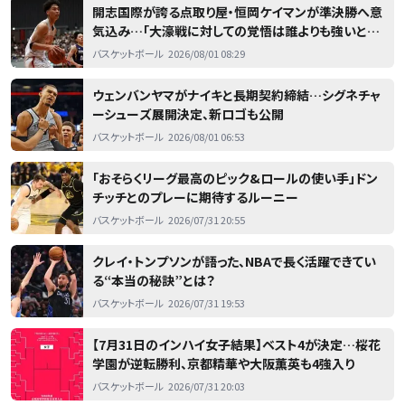
開志国際が誇る点取り屋・恒岡ケイマンが準決勝へ意
気込み…「大濠戦に対しての覚悟は誰よりも強いと思
う」
バスケットボール
2026/08/01 08:29
ウェンバンヤマがナイキと長期契約締結…シグネチャ
ーシューズ展開決定、新ロゴも公開
バスケットボール
2026/08/01 06:53
「おそらくリーグ最高のピック&ロールの使い手」ドン
チッチとのプレーに期待するルーニー
バスケットボール
2026/07/31 20:55
クレイ・トンプソンが語った、NBAで長く活躍できてい
る“本当の秘訣”とは？
バスケットボール
2026/07/31 19:53
【7月31日のインハイ女子結果】ベスト4が決定…桜花
学園が逆転勝利、京都精華や大阪薫英も4強入り
バスケットボール
2026/07/31 20:03