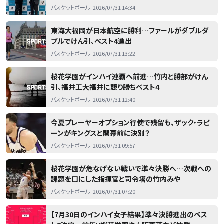
バスケットボール
2026/07/31 14:34
東海大福岡が日本航空に勝利…ファールがダブルダ
ブルでけん引、ベスト4進出
バスケットボール
2026/07/31 13:22
桜花学園がインハイ連覇へ前進…竹内と勝部がけん
引、福井工大福井に競り勝ちベスト4
バスケットボール
2026/07/31 12:40
今夏プレーヤーオプション行使で残留も、ザック・ラビ
ーンがキングスと開幕前に決別？
バスケットボール
2026/07/31 09:57
桜花学園が危なげない戦いで準々決勝へ…次戦への
課題を口にした指揮官と司令塔の竹内みや
バスケットボール
2026/07/31 07:20
【7月30日のインハイ女子結果】準々決勝進出のベス