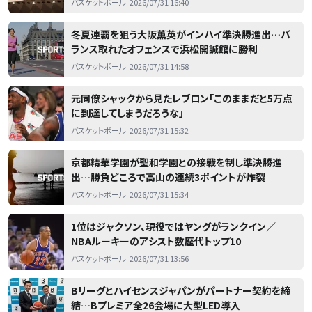
バスケットボール
2026/07/31 16:40
冬夏連覇を狙う大阪薫英がインハイ準決勝進出…バ
ランス取れたオフェンスで浜松開誠館に勝利
バスケットボール
2026/07/31 14:58
元同僚シャックから見たレブロン「このままだと5万点
に到達してしまうだろうな」
バスケットボール
2026/07/31 15:32
京都精華学園が聖和学園との接戦を制し準決勝進
出…勝負どころで高山の連続3ポイントが炸裂
バスケットボール
2026/07/31 15:34
1位はジャクソン、現役ではヤングがランクイン／
NBAルーキーのアシスト数歴代トップ10
バスケットボール
2026/07/31 13:56
Bリーグとハイセンスジャパンがパートナー契約を締
結…Bプレミア全26会場に大型LED導入