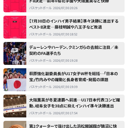
ト8決定…前年V桜花学園や大阪薫英など快勝
バスケットボール
2026/07/30 20:26
【7月30日のインハイ男子結果】準々決勝に進出する
ベスト8決定…藤枝明誠や八王子など敗退
バスケットボール
2026/07/30 18:52
デューレンやハーデン、クミンガらの去就に注目／未
契約のFA選手たち
バスケットボール
2026/07/30 19:28
萩原強化副委員長がU17女子W杯を総括…「日本の
宝」竹内みやの躍動と長身者育成・発掘の課題
バスケットボール
2026/07/30 19:39
大阪薫英が冬夏連覇へ前進…U17日本代表コンビ躍
動、岐阜女子を38点に抑えインハイ準々決勝進出
バスケットボール
2026/07/30 17:54
第2クォーターで抜け出した浜松開誠館が鵠沼に快