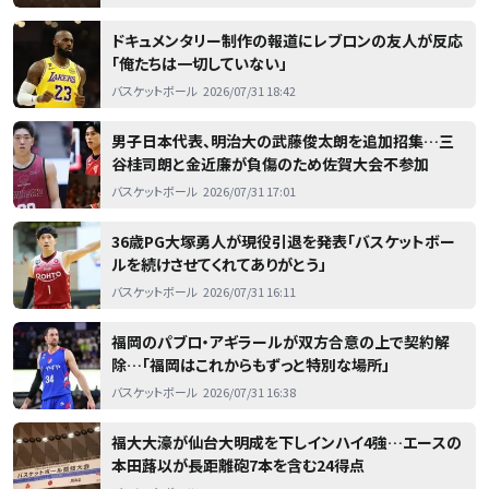
ドキュメンタリー制作の報道にレブロンの友人が反応
「俺たちは一切していない」
バスケットボール
2026/07/31 18:42
男子日本代表、明治大の武藤俊太朗を追加招集…三
谷桂司朗と金近廉が負傷のため佐賀大会不参加
バスケットボール
2026/07/31 17:01
36歳PG大塚勇人が現役引退を発表「バスケットボー
ルを続けさせてくれてありがとう」
バスケットボール
2026/07/31 16:11
福岡のパブロ・アギラールが双方合意の上で契約解
除…「福岡はこれからもずっと特別な場所」
バスケットボール
2026/07/31 16:38
福大大濠が仙台大明成を下しインハイ4強…エースの
本田蕗以が長距離砲7本を含む24得点