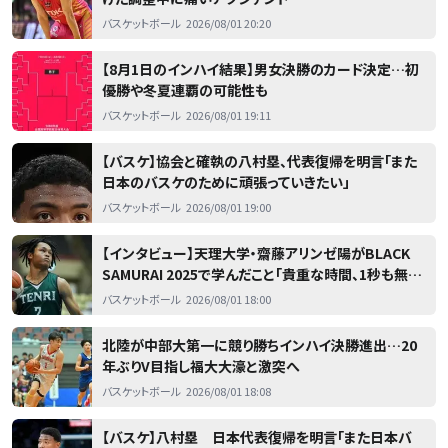
バスケットボール
2026/08/01 20:20
【8月1日のインハイ結果】男女決勝のカード決定…初
優勝や冬夏連覇の可能性も
バスケットボール
2026/08/01 19:11
【バスケ】協会と確執の八村塁、代表復帰を明言「また
日本のバスケのために頑張っていきたい」
バスケットボール
2026/08/01 19:00
【インタビュー】天理大学・齋藤アリンゼ陽がBLACK
SAMURAI 2025で学んだこと「貴重な時間、1秒も無駄
にできない」
バスケットボール
2026/08/01 18:00
北陸が中部大第一に競り勝ちインハイ決勝進出…20
年ぶりV目指し福大大濠と激突へ
バスケットボール
2026/08/01 18:08
【バスケ】八村塁 日本代表復帰を明言「また日本バ