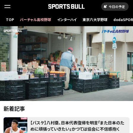
今日の予定
読
み
TOP
バーチャル高校野球
インターハイ
東京六大学野球
dodaSPO
（新しいタブ
込
み
..
新着記事
【バスケ】八村塁、日本代表復帰を明言「また日本のた
めに頑張っていきたい」かつては協会に不信感抱く