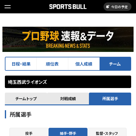
今日の予定
日程・結果
順位表
個人成績
チーム
埼玉西武ライオンズ
チームトップ
対戦成績
所属選手
所属選手
投手
捕手・野手
監督・スタッフ