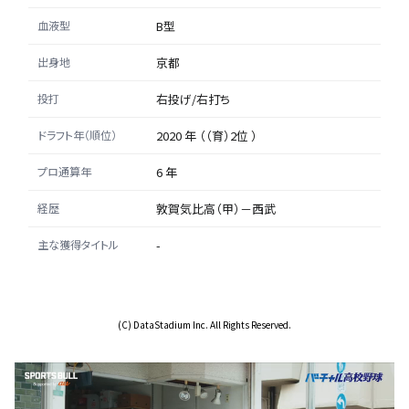
血液型
B型
出身地
京都
投打
右投げ/右打ち
ドラフト年（順位）
2020 年 （（育）2位 ）
プロ通算年
6 年
経歴
敦賀気比高（甲）－西武
主な獲得タイトル
-
(C) DataStadium Inc. All Rights Reserved.