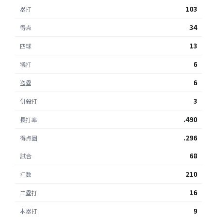
103
塁打
34
得点
13
四球
6
犠打
6
盗塁
3
併殺打
.490
長打率
.296
得点圏
68
試合
210
打数
16
二塁打
9
本塁打