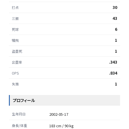
30
打点
43
三振
6
死球
1
犠飛
1
盗塁死
.343
出塁率
.834
OPS
1
失策
プロフィール
生年月日
2002-05-17
身長/体重
183 cm / 90 kg