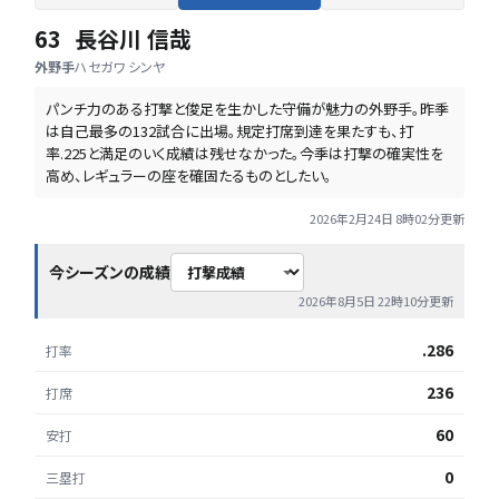
63
長谷川 信哉
外野手
ハセガワ シンヤ
パンチ力のある打撃と俊足を生かした守備が魅力の外野手。昨季
は自己最多の132試合に出場。規定打席到達を果たすも、打
率.225と満足のいく成績は残せなかった。今季は打撃の確実性を
高め、レギュラーの座を確固たるものとしたい。
2026年2月24日 8時02分
更新
今シーズンの成績
2026年8月5日 22時10分
更新
.286
打率
236
打席
60
安打
0
三塁打