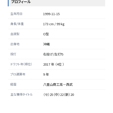
プロフィール
生年月日
1999-11-15
身長/体重
173 cm / 99 kg
血液型
O型
出身地
沖縄
投打
右投げ/左打ち
ドラフト年（順位）
2017 年 （4位 ）
プロ通算年
9 年
経歴
八重山商工高－西武
主な獲得タイトル
（セ）25（中）22（新）20