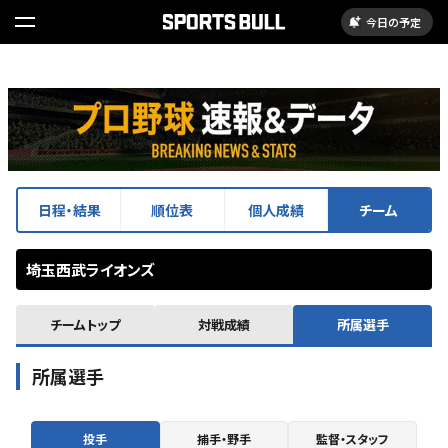
今日の予定
日程・結果
順位表
個人成績
チーム
埼玉西武ライオンズ
チームトップ
対戦成績
所属選手
所属選手
投手
捕手・野手
監督・スタッフ