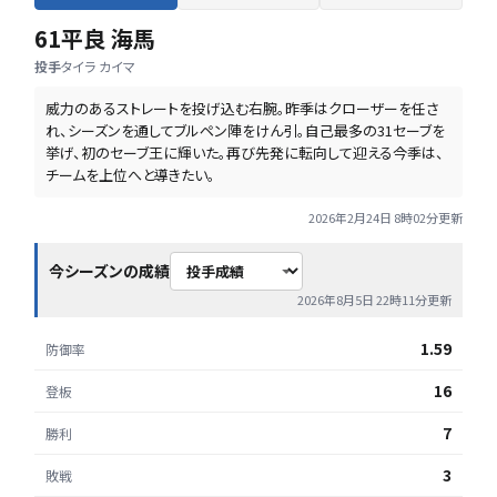
61
平良 海馬
投手
タイラ カイマ
威力のあるストレートを投げ込む右腕。昨季はクローザーを任さ
れ、シーズンを通してブルペン陣をけん引。自己最多の31セーブを
挙げ、初のセーブ王に輝いた。再び先発に転向して迎える今季は、
チームを上位へと導きたい。
2026年2月24日 8時02分
更新
今シーズンの成績
2026年8月5日 22時11分
更新
1.59
防御率
16
登板
7
勝利
3
敗戦