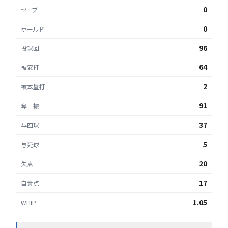
0
セーブ
0
ホールド
96
投球回
64
被安打
2
被本塁打
91
奪三振
37
与四球
5
与死球
20
失点
17
自責点
1.05
WHIP