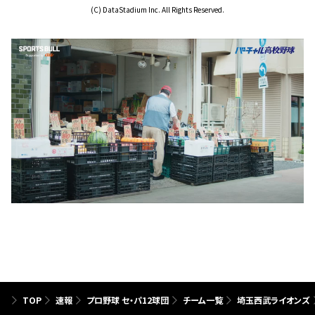
(C) DataStadium Inc. All Rights Reserved.
TOP
速報
プロ野球 セ・パ12球団
チーム一覧
埼玉西武ライオンズ