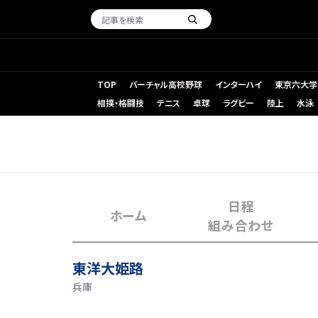
TOP
バーチャル高校野球
インターハイ
東京六大学
相撲・格闘技
テニス
卓球
ラグビー
陸上
水泳
日程
ホーム
組み合わせ
東洋大姫路
兵庫