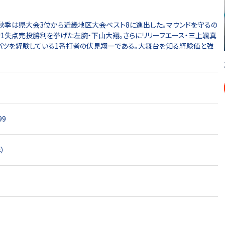
秋季は県大会3位から近畿地区大会ベスト8に進出した。マウンドを守るの
1失点完投勝利を挙げた左腕・下山大翔。さらにリリーフエース・三上颯真
バツを経験している1番打者の伏見翔一である。大舞台を知る経験値と強
9
）