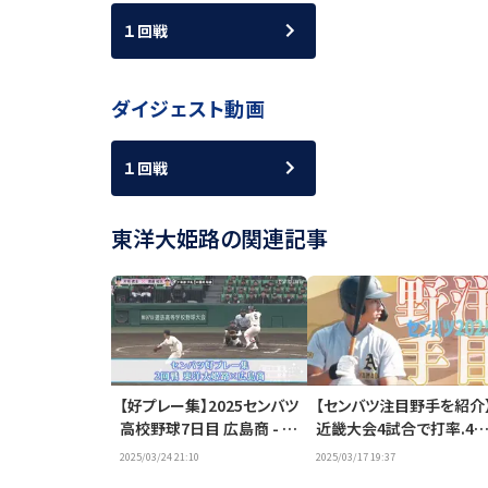
１回戦
ダイジェスト動画
１回戦
東洋大姫路の関連記事
【好プレー集】2025センバツ
【センバツ注目野手を紹介
高校野球7日目 広島商 - 東
近畿大会4試合で打率.43
洋大姫路（3月24日）
を記録・見村昊成｜選抜
2025/03/24 21:10
2025/03/17 19:37
校野球2025