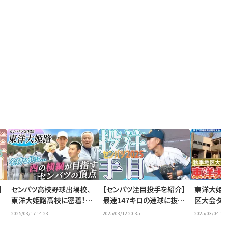
】
センバツ高校野球出場校、
【センバツ注目投手を紹介】
東洋大姫路
8
東洋大姫路高校に密着！
最速147キロの速球に抜群
区大会ダイ
高
【選抜高校野球2025】
の安定感・阪下漣｜選抜高
高校野球20
2025/03/17 14:23
2025/03/12 20:35
2025/03/04 13:
校野球2025