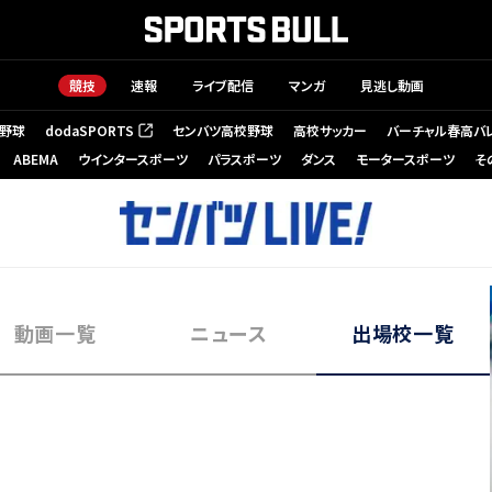
競技
速報
ライブ配信
マンガ
見逃し動画
野球
dodaSPORTS
センバツ高校野球
高校サッカー
バーチャル春高バ
（新しいタブで開く）
ABEMA
ウインタースポーツ
パラスポーツ
ダンス
モータースポーツ
そ
動画一覧
ニュース
出場校一覧