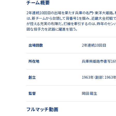
チーム概要
2年連続10回目の出場を果たす兵庫の名門・東洋大姫路。
は、新チームから台頭して背番号1を掴み、近畿大会初戦で
が控える充実の布陣だ。打線を牽引するのは、昨年のセン
固な投手力を武器に躍進を狙う。
出場回数
2年連続10回目
所在地
兵庫県姫路市書写169
創立
1963年（創部：1963年
監督
岡田 龍生
フルマッチ動画