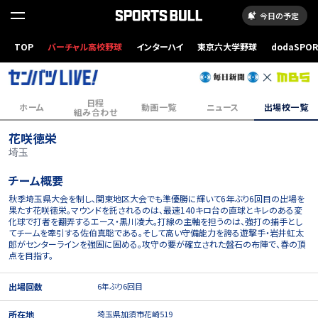
今日の予定
TOP
バーチャル高校野球
インターハイ
東京六大学野球
dodaSPO
（新しいタブ
日程
ホーム
動画一覧
ニュース
出場校一覧
組み合わせ
花咲徳栄
埼玉
チーム概要
秋季埼玉県大会を制し、関東地区大会でも準優勝に輝いて6年ぶり6回目の出場を
果たす花咲徳栄。マウンドを託されるのは、最速140キロ台の直球とキレのある変
化球で打者を翻弄するエース・黒川凌大。打線の主軸を担うのは、強打の捕手とし
てチームを牽引する佐伯真聡である。そして高い守備能力を誇る遊撃手・岩井虹太
郎がセンターラインを強固に固める。攻守の要が確立された盤石の布陣で、春の頂
点を目指す。
出場回数
6年ぶり6回目
所在地
埼玉県加須市花崎519