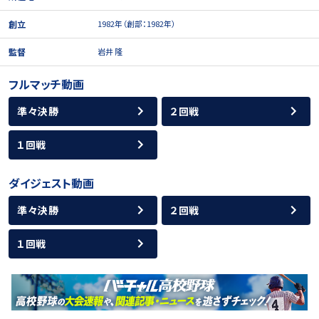
創立
1982年（創部：1982年）
監督
岩井 隆
フルマッチ動画
準々決勝
２回戦
１回戦
ダイジェスト動画
準々決勝
２回戦
１回戦