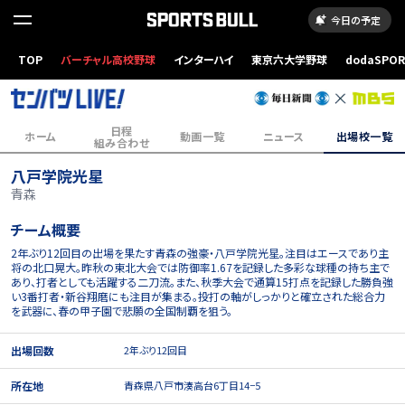
今日の予定
TOP
バーチャル高校野球
インターハイ
東京六大学野球
dodaSPO
（新しいタブ
日程
ホーム
動画一覧
ニュース
出場校一覧
組み合わせ
八戸学院光星
青森
チーム概要
2年ぶり12回目の出場を果たす青森の強豪・八戸学院光星。注目はエースであり主
将の北口晃大。昨秋の東北大会では防御率1.67を記録した多彩な球種の持ち主で
あり、打者としても活躍する二刀流。また、秋季大会で通算15打点を記録した勝負強
い3番打者・新谷翔磨にも注目が集まる。投打の軸がしっかりと確立された総合力
を武器に、春の甲子園で悲願の全国制覇を狙う。
出場回数
2年ぶり12回目
所在地
青森県八戸市湊高台6丁目14−5