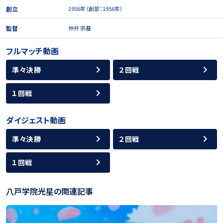
創立
1956年（創部：1956年）
監督
仲井 宗基
フルマッチ動画
準々決勝
２回戦
１回戦
ダイジェスト動画
準々決勝
２回戦
１回戦
八戸学院光星の関連記事