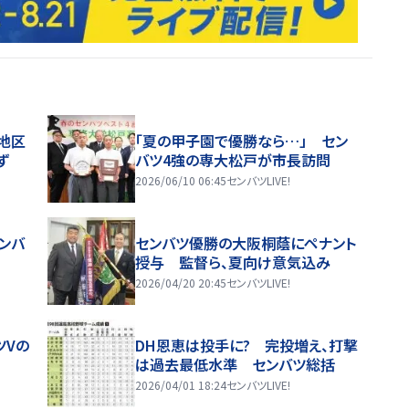
地区
「夏の甲子園で優勝なら…」 セン
ず
バツ4強の専大松戸が市長訪問
2026/06/10 06:45
センバツLIVE!
ンバ
センバツ優勝の大阪桐蔭にペナント
授与 監督ら、夏向け意気込み
2026/04/20 20:45
センバツLIVE!
ツVの
DH恩恵は投手に? 完投増え、打撃
は過去最低水準 センバツ総括
2026/04/01 18:24
センバツLIVE!