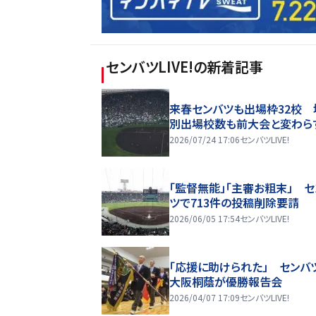
センバツLIVE!
の新着記事
来春センバツも出場枠32校 
別出場校数も前大会と変わら
2026/07/24 17:06
センバツLIVE!
「監督無能」「主審お粗末」 セ
ツで713件の投稿削除要請
2026/06/05 17:54
センバツLIVE!
「応援に助けられた」 センバ
大阪桐蔭が優勝報告会
2026/04/07 17:09
センバツLIVE!