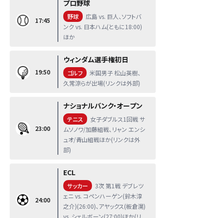
プロ野球
野球
広島 vs. 巨人、ソフトバ
17:45
ンク vs. 日本ハム(ともに18:00)
ほか
ウィンダム選手権初日
19:50
ゴルフ
米国男子 松山英樹、
久常涼らが出場(リンクは外部)
ナショナルバンク・オープン
テニス
女子ダブルス1回戦 サ
23:00
ムソノワ/加藤組戦、リャン エンシ
ュオ/青山組戦ほか(リンクは外
部)
ECL
サッカー
3次 第1戦 デブレツ
ェニ vs. コペンハーゲン(鈴木淳
24:00
之介)(26:00)、アヤックス(板倉滉)
vs. シェルボーン(27:00)ほか(リ