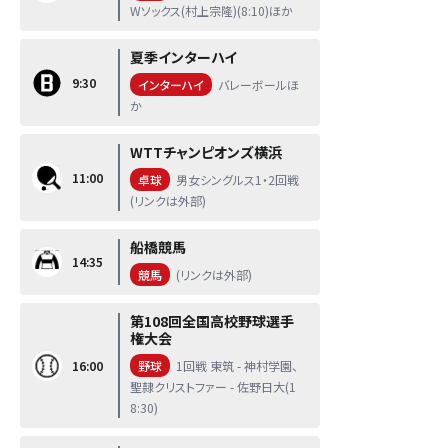
Wソックス(村上宗隆)(8:10)ほか
夏季インターハイ
9:30
インターハイ
バレーボールほ
か
WTTチャンピオンズ横浜
11:00
卓球
男女シングルス1・2回戦
(リンクは外部)
船橋競馬
14:35
競馬
(リンクは外部)
第108回全国高校野球選手
権大会
16:00
野球
1回戦 東筑 - 神村学園、
聖隷クリストファー - 佐野日大(1
8:30)