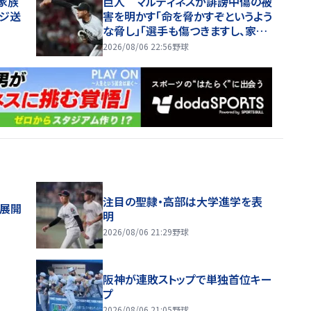
の家族
巨人 マルティネスが誹謗中傷の被
ージ送
害を明かす「命を脅かすぞというよう
な脅し」「選手も傷つきますし、家族
は全く関係ない存在なので」
2026/08/06 22:56
野球
注目の聖隷・高部は大学進学を表
舗展開
明
2026/08/06 21:29
野球
阪神が連敗ストップで単独首位キー
プ
2026/08/06 21:05
野球