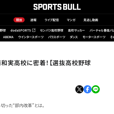
競技
速報
ライブ配信
マンガ
見逃し動画
野球
dodaSPORTS
センバツ高校野球
高校サッカー
バーチャル春高バ
（新しいタブで開く）
ABEMA
ウインタースポーツ
パラスポーツ
ダンス
モータースポーツ
そ
浦和実高校に密着！【選抜高校野球
切った“部内改革”とは。