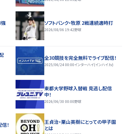
8強
ソフトバンク・牧原 2戦連続適時打
2026/08/06 19:42
野球
配
全30競技を完全無料でライブ配信！
2025/06/24 00:00
インターハイ(インハイ.tv)
東都大学野球入替戦 見逃し配信
中！
2026/06/30 00:00
野球
王貞治・栗山英樹にとっての甲子園
配信！
とは