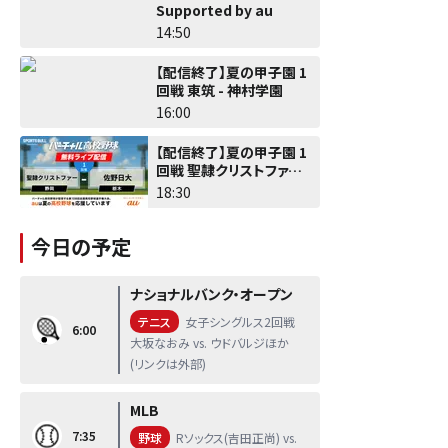
Supported by au
14:50
【配信終了】夏の甲子園 1
回戦 東筑 - 神村学園
16:00
【配信終了】夏の甲子園 1
回戦 聖隷クリストファー -
佐野日大
18:30
今日の予定
ナショナルバンク・オープン
テニス
女子シングルス2回戦
6:00
大坂なおみ vs. ウドバルジほか
(リンクは外部)
MLB
7:35
野球
Rソックス(吉田正尚) vs.