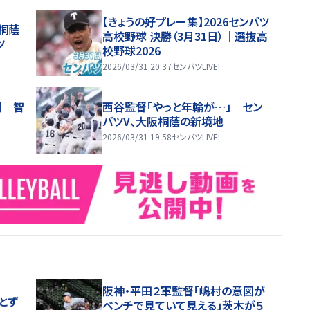
【きょうの好プレー集】2026センバツ
桐蔭
高校野球 決勝（3月31日）｜選抜高
ツ
校野球2026
2026/03/31 20:37
センバツLIVE!
団 智
西谷監督「やっと年輪が…」 セン
バツV、大阪桐蔭の新境地
2026/03/31 19:58
センバツLIVE!
阪神・平田２軍監督「嶋村の意図が
とず
ベンチで見ていて見える」茨木が５