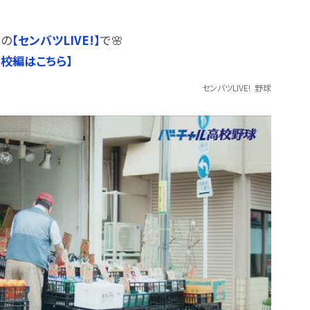
ルの
【センバツLIVE!】
で🌸
高校編はこちら】
センバツLIVE!
野球