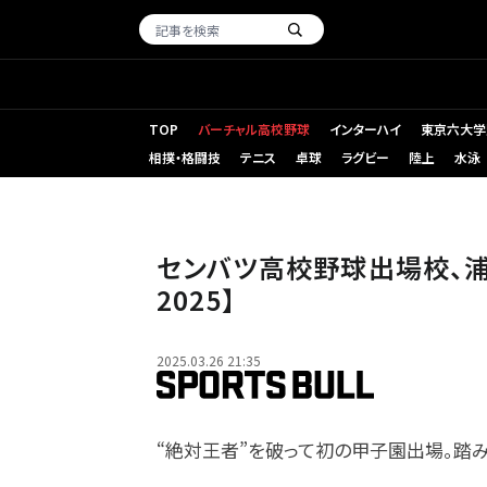
TOP
バーチャル高校野球
インターハイ
東京六大学
相撲・格闘技
テニス
卓球
ラグビー
陸上
水泳
センバツ高校野球出場校、
2025】
2025.03.26 21:35
“絶対王者”を破って初の甲子園出場。踏み