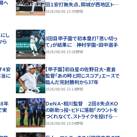
開へ
回１安打無失点、岡城が西地区トッ
プタイ１７盗塁
2026/08/06 23:39
野球
るにし
3回目甲子園で初本塁打「思い切っ
から
て」が結果に 神村学園・田中選手
2026/08/06 23:28
野球
げ４安
【甲子園】初白星の佐野日大・麦倉
本当に
監督「あの時と同じスコア」エースで
臨んだ完封勝利から37年
2026/08/06 23:14
野球
和８年
ＤｅＮＡ・相川監督 ２回８失点ＫＯ
で実
の新助っ投・ビドに落胆「カウントを
つくれなくて、ストライクを投げられ
ない」２軍再調整を明言
2026/08/06 23:04
野球