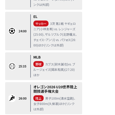
ンクは外部)
EL
サッカー
3次 第1戦 ヤギェロ
ニア(小林友希) vs. レンジャーズ
24:00
(25:00)、ザルツブルク(北野颯太、
チェイス・アンリ) vs. パフォス(26:
00)ほか(リンクは外部)
MLB
野球
カブス(鈴木誠也)vs. ブ
25:35
ルージェイズ(岡本和真)(27:20)
ほか
オレゴン2026 U20世界陸上
競技選手権大会
26:00
陸上
男子100m(清水空跳)、
女子800m(久保凛)ほか(リンク
は外部)