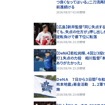
つ良くなってはいる」二刀流再
前進続ける
2026/08/07 02:00
野球
【広島】新井監督「同じ失点す
ても、失点の仕方が」押し出し
逆転負けで最下位に転落
2026/08/06 23:29
野球
【DeNA】若松尚輝、４回2/3投
打１失点の力投 相川監督「
ありがたかった」
2026/08/06 23:28
野球
ＤｅＮＡ ７日から３日間「令
熊本地震」募金活動 １、２軍
施
2026/08/06 23:08
野球