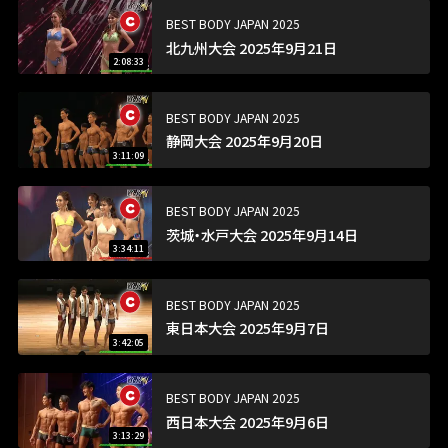
BEST BODY JAPAN 2025
北九州大会 2025年9月21日
2:08:33
BEST BODY JAPAN 2025
静岡大会 2025年9月20日
3:11:09
BEST BODY JAPAN 2025
茨城・水戸大会 2025年9月14日
3:34:11
BEST BODY JAPAN 2025
東日本大会 2025年9月7日
3:42:05
BEST BODY JAPAN 2025
西日本大会 2025年9月6日
3:13:29