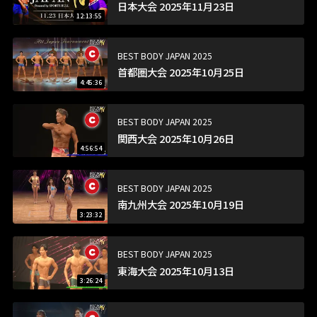
日本大会 2025年11月23日
12:13:55
BEST BODY JAPAN 2025
首都圏大会 2025年10月25日
4:45:36
BEST BODY JAPAN 2025
関西大会 2025年10月26日
4:56:54
BEST BODY JAPAN 2025
南九州大会 2025年10月19日
3:23:32
BEST BODY JAPAN 2025
東海大会 2025年10月13日
3:26:24