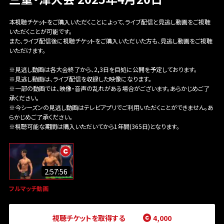
本視聴チケットをご購入いただくことによって、ライブ配信と見逃し動画をご視聴
いただくことが可能です。
また、ライブ配信後に視聴チケットをご購入いただいた方も、見逃し動画をご視聴
いただけます。
※見逃し動画は各大会終了から、2,3日を目処に公開を予定しております。
※見逃し動画は、ライブ配信を収録した映像になります。
※一部の動画では、映像・音声の乱れがある場合がございます。あらかじめご了
承ください。
※今シーズンの見逃し動画はテレビアプリでご利用いただくことができません。あ
らかじめご了承ください。
※視聴可能な期間は購入いただいてから1年間(365日)となります。
2:57:56
フルマッチ動画
視聴チケットを取得する
4,000