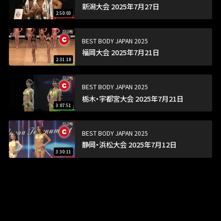
新潟大会 2025年7月27日
2:50:03
BEST BODY JAPAN 2025
福岡大会 2025年7月21日
2:31:18
BEST BODY JAPAN 2025
栃木・宇都宮大会 2025年7月21日
3:07:51
BEST BODY JAPAN 2025
静岡・浜松大会 2025年7月12日
3:30:11