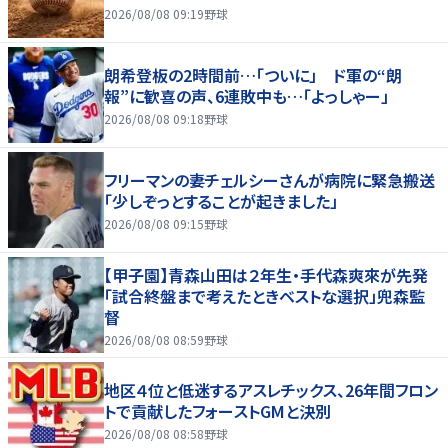
2026/08/08 09:19
野球
朗希登板の2時間前…「ついに」 ド軍の“朗
報”に歓喜の声、6連敗中も…「よっしゃー」
2026/08/08 09:18
野球
フリーマンの妻チェルシーさんが病院に緊急搬送
「少しぞっとすることが起きました」
2026/08/08 09:15
野球
【甲子園】青森山田は２年生・手代森爽來が先発
「試合終盤まで考えたときベストな選択」兜森監
督
2026/08/08 08:59
野球
地区４位と低迷するアスレチックス、26年間フロン
トで貢献したフォーストGMと決別
2026/08/08 08:58
野球