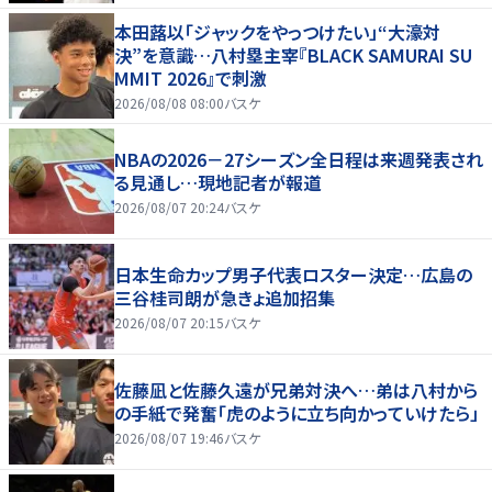
本田蕗以「ジャックをやっつけたい」“大濠対
決”を意識…八村塁主宰『BLACK SAMURAI SU
MMIT 2026』で刺激
2026/08/08 08:00
バスケ
NBAの2026－27シーズン全日程は来週発表され
る見通し…現地記者が報道
2026/08/07 20:24
バスケ
日本生命カップ男子代表ロスター決定…広島の
三谷桂司朗が急きょ追加招集
2026/08/07 20:15
バスケ
佐藤凪と佐藤久遠が兄弟対決へ…弟は八村から
の手紙で発奮「虎のように立ち向かっていけたら」
2026/08/07 19:46
バスケ