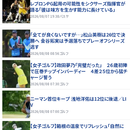
レブロンPG起用の可能性をシクサーズ指揮官が
語る「彼は味方を生かす能力に長けている」
2026/08/07 19:38
バスケ
「全てが良くないですが…」松山英樹は26位で決
勝へ 金谷拓実は予選落ちでプレーオフシリーズ
逃す
2026/08/08 08:56
ゴルフ
【女子ゴルフ】政田夢乃「完璧だった」 ２６歳初陣
で圧巻チップインバーディー ４差２５位から猛チ
ャージ誓う
2026/08/08 07:30
ゴルフ
ニーマン首位キープ 浅地洋佑は12位に後退／LI
V
2026/08/08 07:00
ゴルフ
【女子ゴルフ】箱根の温泉でリフレッシュ「自然に