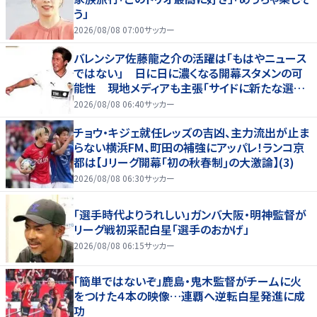
う」
2026/08/08 07:00
サッカー
バレンシア佐藤龍之介の活躍は「もはやニュース
ではない」 日に日に濃くなる開幕スタメンの可
能性 現地メディアも主張「サイドに新たな選択
肢を提供する」
2026/08/08 06:40
サッカー
チョウ・キジェ就任レッズの吉凶、主力流出が止ま
らない横浜FM、町田の補強にアッパレ！ランコ京
都は【Jリーグ開幕｢初の秋春制｣の大激論】(3)
2026/08/08 06:30
サッカー
「選手時代よりうれしい」ガンバ大阪・明神監督が
リーグ戦初采配白星「選手のおかげ」
2026/08/08 06:15
サッカー
「簡単ではないぞ」鹿島・鬼木監督がチームに火
をつけた４本の映像…連覇へ逆転白星発進に成
功