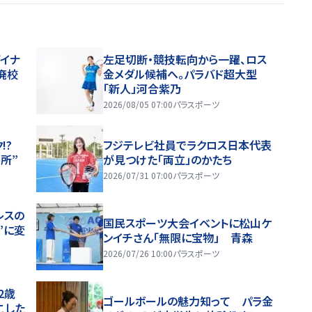
イナ
左足切断・競技転向から一躍、ロス
廃校
金メダル候補へ。パラバド超大型
「新人」河合紫乃
2026/08/05 07:00
パラスポーツ
!?
フジテレビ社員でラクロス日本代表
所”
が見つけた「両立」のかたち
2026/07/31 07:00
パラスポーツ
レスの
国民スポーツ大会イベントに松山ケ
”に変
ンイチさん「無限に宝物」 青森
2026/07/26 10:00
パラスポーツ
2歳
ゴールボールの魅力知って パラ金
こした