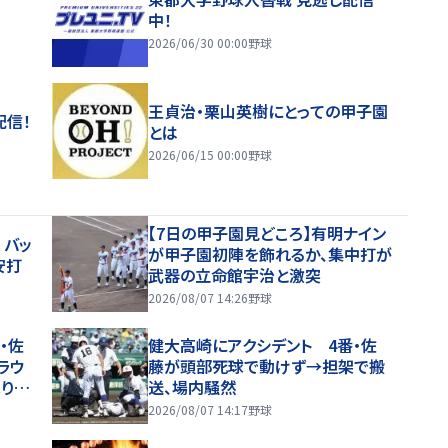
中！
2026/06/30 00:00
野球
王貞治・栗山英樹にとっての甲子園
配信！
とは
2026/06/15 00:00
野球
【7日の甲子園見どころ】有明ナイン
 バッ
が甲子園初陣を飾れるか、集中打が
安打
武器の立命館宇治と激突
2026/08/07 14:26
野球
・佐
健大高崎にアクシデント 4番・佐
ラウ
藤が頭部死球で動けず→担架で搬
りか
送、場内騒然
きな
2026/08/07 14:17
野球