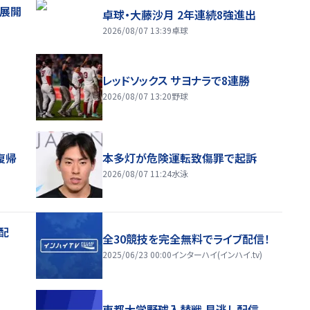
舗展開
卓球・大藤沙月 2年連続8強進出
2026/08/07 13:39
卓球
レッドソックス サヨナラで8連勝
2026/08/07 13:20
野球
復帰
本多灯が危険運転致傷罪で起訴
2026/08/07 11:24
水泳
配
全30競技を完全無料でライブ配信！
2025/06/23 00:00
インターハイ(インハイ.tv)
東都大学野球入替戦 見逃し配信