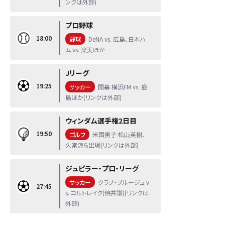
ンクは外部)
プロ野球
18:00
野球
DeNA vs. 広島、日本ハ
ム vs. 楽天ほか
Jリーグ
19:25
サッカー
開幕 横浜FM vs. 鹿
島ほか(リンクは外部)
ウィンダム選手権2日目
19:50
ゴルフ
米国男子 松山英樹、
久常涼ら出場(リンクは外部)
ジュピラー・プロ・リーグ
サッカー
クラブ・ブルージュ v
27:45
s. コルトレイク(倍井謙)(リンクは
外部)