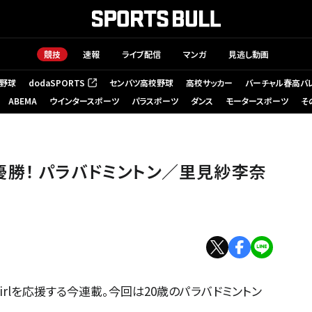
競技
速報
ライブ配信
マンガ
見逃し動画
野球
dodaSPORTS
センバツ高校野球
高校サッカー
バーチャル春高バ
（新しいタブで開く）
ABEMA
ウインタースポーツ
パラスポーツ
ダンス
モータースポーツ
そ
李奈さん【前編】
勝！ パラバドミントン／里見紗李奈
girlを応援する今連載。今回は20歳のパラバドミントン