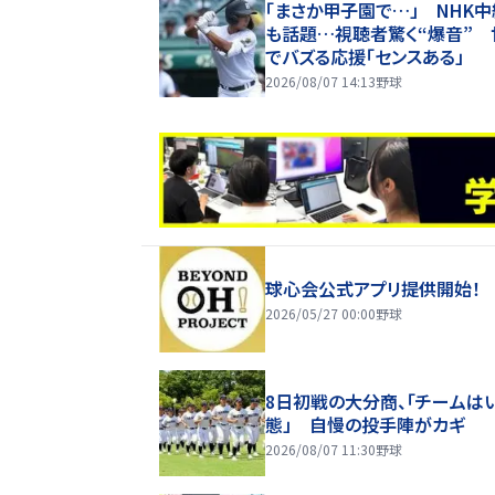
「まさか甲子園で…」 NHK
も話題…視聴者驚く“爆音” 
でバズる応援「センスある」
2026/08/07 14:13
野球
球心会公式アプリ提供開始！
2026/05/27 00:00
野球
8日初戦の大分商、「チームは
態」 自慢の投手陣がカギ
2026/08/07 11:30
野球