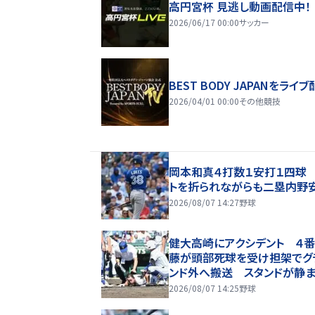
高円宮杯 見逃し動画配信中！
2026/06/17 00:00
サッカー
BEST BODY JAPANをライブ
2026/04/01 00:00
その他競技
岡本和真４打数１安打１四球
トを折られながらも二塁内野
2026/08/07 14:27
野球
健大高崎にアクシデント ４番
藤が頭部死球を受け担架でグ
ンド外へ搬送 スタンドが静ま
えるも四回守備から復帰→大
2026/08/07 14:25
野球
拍手に包まれる