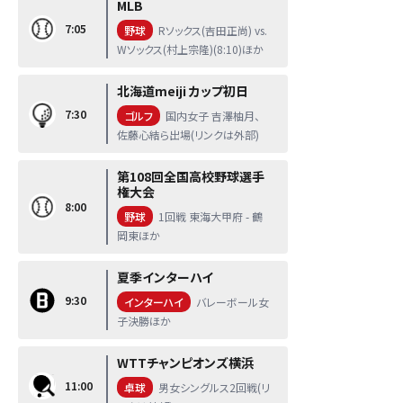
MLB
7:05
野球
Rソックス(吉田正尚) vs.
Wソックス(村上宗隆)(8:10)ほか
北海道meiji カップ初日
7:30
ゴルフ
国内女子 吉澤柚月、
佐藤心結ら出場(リンクは外部)
第108回全国高校野球選手
権大会
8:00
野球
1回戦 東海大甲府 - 鶴
岡東ほか
夏季インターハイ
9:30
インターハイ
バレーボール女
子決勝ほか
WTTチャンピオンズ横浜
11:00
卓球
男女シングルス2回戦(リ