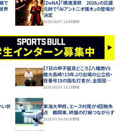
中継で
【DeNA】「横濱漢祭 2026」の応援
世界
元帥で「AIアントニオ猪木」の登場が
決定
2026/08/07 14:09
野球
【7日の甲子園見どころ】八幡商VS
健大高崎！15年ぶり出場の公立校・
背番号18の指名打者が、全国屈指
の投手陣に挑む
2026/08/07 13:19
野球
いい状
東海大甲府、エース村尾が4回無失
点 鶴岡東、終盤の打線つながらず
2026/07/04 00:00
野球