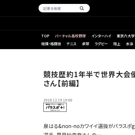
TOP
バーチャル高校野球
インターハイ
東京六大学
相撲・格闘技
テニス
卓球
ラグビー
陸上
水泳
競技歴約1年半で世界大会優勝！ パラバドミントン／里見紗
競技歴約1年半で世界大会優
さん【前編】
2018.12.19 10:00
泉はる&non-noカワイイ選抜がパラスポ
選手、里見紗李奈さんの…