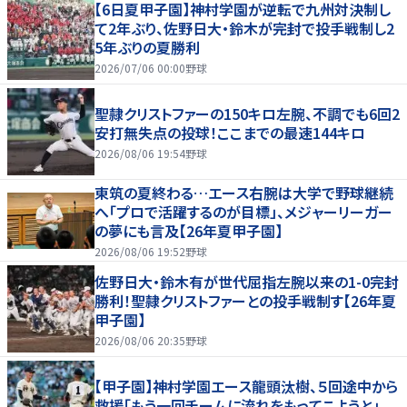
【6日夏甲子園】神村学園が逆転で九州対決制し
て2年ぶり、佐野日大・鈴木が完封で投手戦制し2
5年ぶりの夏勝利
2026/07/06 00:00
野球
聖隷クリストファーの150キロ左腕、不調でも6回2
安打無失点の投球！ここまでの最速144キロ
2026/08/06 19:54
野球
東筑の夏終わる…エース右腕は大学で野球継続
へ「プロで活躍するのが目標」、メジャーリーガー
の夢にも言及【26年夏甲子園】
2026/08/06 19:52
野球
佐野日大・鈴木有が世代屈指左腕以来の1-0完封
勝利！聖隷クリストファーとの投手戦制す【26年夏
甲子園】
2026/08/06 20:35
野球
【甲子園】神村学園エース龍頭汰樹、５回途中から
救援「もう一回チームに流れをもってこようと」