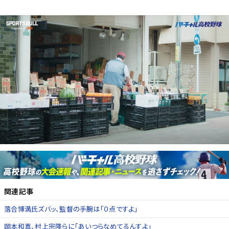
関連記事
落合博満氏ズバッ、監督の手腕は「０点ですよ」
岡本和真、村上宗隆らに「あいつらなめてるんすよ」