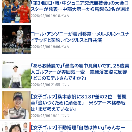
「第34回日・韓・中ジュニア交流競技会」の大会ロ
スターが発表…中部大第一から馬越ら3名が選出
2026/08/06 19:18
バスケ
コール・アンソニーが豪州移籍…メルボルン・ユナ
イテッドと契約、イングルスと再共演
2026/08/06 19:06
バスケ
「あらお綺麗で」「最高の暑中見舞いです」２５歳美
人ゴルファーが雰囲気一変 美麗浴衣姿に反響
「どこのモデルさんですか？」
2026/08/06 21:55
ゴルフ
【女子ゴルフ】桑木志帆に８１８Ｐ差の２位 菅楓
華「追いつくために頑張る」 米ツアー本格参戦
は「まだ考えていない」
2026/08/06 19:11
ゴルフ
【女子ゴルフ】不動裕理「自然は怖い」「みんな一