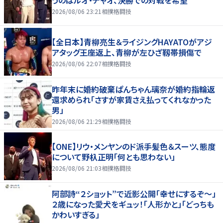
うのはルオ・チャオ、決勝での対戦を希望
2026/08/06 23:21
相撲格闘技
【全日本】青柳亮生＆ライジングHAYATOがアジ
アタッグ王座返上、青柳が左ひざ靱帯損傷で
2026/08/06 22:07
相撲格闘技
昨年末に婚約破棄ぱんちゃん璃奈が婚約指輪返
還求められ「さすが家賃さえ払ってくれなかった
男」
2026/08/06 21:29
相撲格闘技
【ONE】リウ・メンヤンのド派手髪色＆スーツ、態度
について野杁正明「何とも思わない」
2026/08/06 21:03
相撲格闘技
阿部詩“２ショット”で近影公開「幸せにするぞ〜」
２歳になった愛犬をギュッ！「人形かと」「どっちも
かわいすぎる」