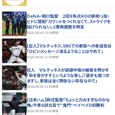
ＤｅＮＡ・相川監督 ２回８失点ＫＯの新助っ投・
ビドに落胆「カウントをつくれなくて、ストライクを
投げられない」２軍再調整を明言
2026/08/06 23:04
野球
【巨人】マルティネス、SNSでの家族への脅迫告白
「ひどいメッセージ送るようなことはやめて」
2026/08/06 22:56
野球
巨人 マルティネスが誹謗中傷の被害を明かす
「命を脅かすぞというような脅し」「選手も傷つき
ますし、家族は全く関係ない存在なので」
2026/08/06 22:56
野球
【日本ハム】新庄監督「ちょっと力みすぎなのかな
俺」今季８試合目で“鬼門“ペイペイＤ初勝利
2026/08/06 22:43
野球