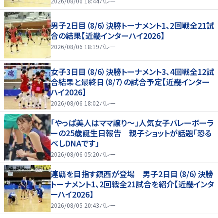
2026/08/06 18:44
バレー
男子2日目（8/6）決勝トーナメント1、2回戦全21試
合の結果【近畿インターハイ2026】
2026/08/06 18:19
バレー
女子3日目（8/6）決勝トーナメント3、4回戦全12試
合結果と最終日（8/7）の試合予定【近畿インター
ハイ2026】
2026/08/06 18:02
バレー
「やっぱ美人はママ譲り～」人気女子バレーボーラ
ーの25歳誕生日報告 親子ショットが話題「恐る
べしDNAです」
2026/08/06 05:20
バレー
連覇を目指す鎮西が登場 男子2日目（8/6）決勝
トーナメント1、2回戦全21試合を紹介【近畿インタ
ーハイ2026】
2026/08/05 20:43
バレー