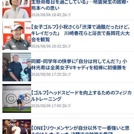
生懸命毎日を過ごしている」…地震発生の故郷・
熊本への思い
2026/08/06 18:45
ゴルフ
【女子ゴルフ】小祝さくら「渋滞で過酷だったけど、
キレイだった」 川崎春花らと浴衣で長岡花火大
会を観覧
2026/08/06 18:32
ゴルフ
同郷・同学年の快挙に「自分は何してんだ？」 小
林光希は全英女子Vキャディを相棒に初優勝を
2026/08/06 17:29
ゴルフ
【ゴルフ】ヘッドスピードを向上するためのフィジカ
ルトレーニング
2026/08/06 17:00
ゴルフ
【ONE】リウ・メンヤンが自分以外で一番強いと思