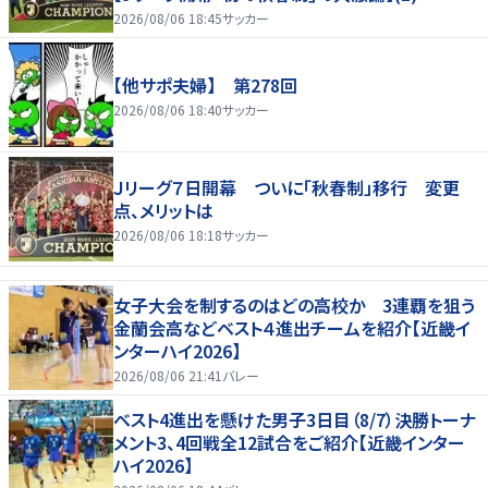
2026/08/06 18:45
サッカー
【他サポ夫婦】 第278回
2026/08/06 18:40
サッカー
Ｊリーグ７日開幕 ついに「秋春制」移行 変更
点、メリットは
2026/08/06 18:18
サッカー
女子大会を制するのはどの高校か 3連覇を狙う
金蘭会高などベスト４進出チームを紹介【近畿イ
ンターハイ2026】
2026/08/06 21:41
バレー
ベスト4進出を懸けた男子3日目（8/7）決勝トーナ
メント3、4回戦全12試合をご紹介【近畿インター
ハイ2026】