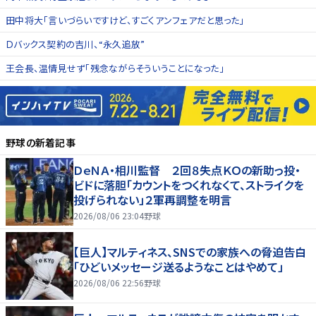
田中将大「言いづらいですけど、すごくアンフェアだと思った」
Ｄバックス契約の吉川、“永久追放”
王会長、温情見せず「残念ながらそういうことになった」
野球
の新着記事
ＤｅＮＡ・相川監督 ２回８失点ＫＯの新助っ投・
ビドに落胆「カウントをつくれなくて、ストライクを
投げられない」２軍再調整を明言
2026/08/06 23:04
野球
【巨人】マルティネス、SNSでの家族への脅迫告白
「ひどいメッセージ送るようなことはやめて」
2026/08/06 22:56
野球