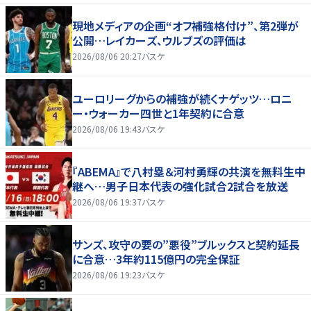
現地メディアの企画“オフ補強格付け”、第2弾が
公開…レイカーズ、ウルブズの評価は
2026/08/06 20:27
バスケ
ユーロリーグからの補強が続くナゲッツ…ロニ
ー・ウォーカー四世と1年契約に合意
2026/08/06 19:43
バスケ
『ABEMA』で八村塁＆河村勇輝の共演を無料生中
継へ…男子日本代表の強化試合2試合を放送
2026/08/06 19:37
バスケ
サンズ、攻守の要の”悪役”ブルックスと契約延長
に合意…3年約115億円の完全保証
2026/08/06 19:23
バスケ