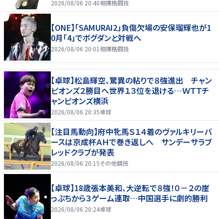
2026/08/06 20:40
相撲格闘技
【ONE】「SAMURAI2」負傷欠場の安保瑠輝也が1
0月「4」でボグダンと対戦へ
2026/08/06 20:01
相撲格闘技
【卓球】松島輝空、驚異の粘りで８強進出 チャン
ピオンズ２勝目へ世界１３位を退ける…ＷＴＴチ
ャンピオンズ横浜
2026/08/06 20:35
卓球
【注目馬動向】府中牝馬Ｓ１４着のヴァルキリーバ
ースは京成杯ＡＨで巻き返しへ サンデーサラブ
レッドクラブが発表
2026/08/06 20:15
その他競技
【卓球】18歳張本美和、大逆転で８強！０－２の崖
っぷちから３ゲーム連取…中国選手に劇的勝利
2026/08/06 20:24
卓球