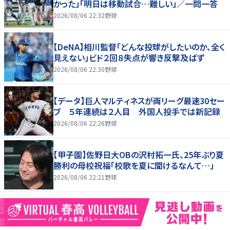
かった」「明日は移動試合…難しい」／一問一答
2026/08/06 22:32
野球
【DeNA】相川監督「どんな投球がしたいのか、全く
見えない」ビド２回８失点が響き反撃及ばず
2026/08/06 22:30
野球
【データ】巨人マルティネスが両リーグ最速30セー
ブ ５年連続は２人目 外国人投手では新記録
2026/08/06 22:26
野球
【甲子園】佐野日大ОBの沢村拓一氏、25年ぶり夏
勝利の母校祝福「校歌を夏に聞けるなんて…」
2026/08/06 22:21
野球