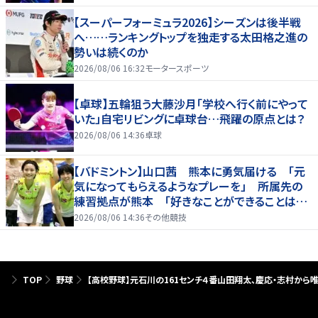
【スーパーフォーミュラ2026】シーズンは後半戦
へ……ランキングトップを独走する太田格之進の
勢いは続くのか
2026/08/06 16:32
モータースポーツ
【卓球】五輪狙う大藤沙月「学校へ行く前にやって
いた」自宅リビングに卓球台…飛躍の原点とは？
2026/08/06 14:36
卓球
【バドミントン】山口茜 熊本に勇気届ける 「元
気になってもらえるようなプレーを」 所属先の
練習拠点が熊本 「好きなことができることは当
たり前じゃない」
2026/08/06 14:36
その他競技
TOP
野球
【高校野球】元石川の161センチ４番山田翔太、慶応・志村か