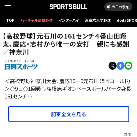
今日の予定
【写真】神奈川大会1回戦で慶応からチーム初安打を放った元石川の4番山田翔太内野手。右
TOP
バーチャル高校野球
インターハイ
東京六大学野球
dodaSPO
は母亜矢子さん
（新しいタブ
【高校野球】元石川の161センチ４番山田翔
太、慶応・志村から唯一の安打 親にも感謝
／神奈川
2026.07.09 12:54
＜高校野球神奈川大会：慶応10－0元石川（5回コールド）
＞◇9日◇1回戦◇相模原ギオンベースボールパーク身長
161センチ…
記事全文を見る
野球