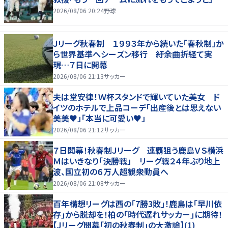
2026/08/06 20:24
野球
Ｊリーグ秋春制 １９９３年から続いた「春秋制」か
ら世界基準へシーズン移行 紆余曲折経て実
現…７日に開幕
2026/08/06 21:13
サッカー
夫は堂安律！Ｗ杯スタンドで輝いていた美女 ド
イツのホテルで上品コーデ「出産後とは思えない
美美♥」「本当に可愛い♥」
2026/08/06 21:12
サッカー
７日開幕！秋春制Ｊリーグ 連覇狙う鹿島ＶＳ横浜
Ｍはいきなり「決勝戦」 リーグ戦２４年ぶり地上
波、国立初の６万人超観衆動員へ
2026/08/06 21:08
サッカー
百年構想リーグは西の｢7勝3敗｣！鹿島は｢早川依
存｣から脱却を！柏の｢時代遅れサッカー｣に期待！
【Jリーグ開幕｢初の秋春制｣の大激論】(1)