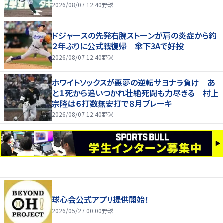
2026/08/07 12:40
野球
ドジャースの先発右腕ストーンが肩の炎症から約
２年ぶりに公式戦復帰 傘下3Aで好投
2026/08/07 12:40
野球
ホワイトソックスが悪夢の逆転サヨナラ負け あ
と１死から追いつかれ壮絶死闘も力尽きる 村上
宗隆は６打数無安打で８月ブレーキ
2026/08/07 12:40
野球
球心会公式アプリ提供開始！
2026/05/27 00:00
野球