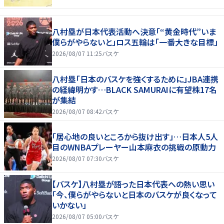
八村塁が日本代表活動へ決意「“黄金時代”いま
僕らがやらないと」ロス五輪は「一番大きな目標」
2026/08/07 11:25
バスケ
八村塁「日本のバスケを強くするために」JBA連携
の経緯明かす…BLACK SAMURAIに有望株17名
が集結
2026/08/07 08:42
バスケ
「居心地の良いところから抜け出す」…日本人5人
目のWNBAプレーヤー山本麻衣の挑戦の原動力
2026/08/07 07:30
バスケ
【バスケ】八村塁が語った日本代表への熱い思い
「今、僕らがやらないと日本のバスケが良くなって
いかない」
2026/08/07 05:00
バスケ