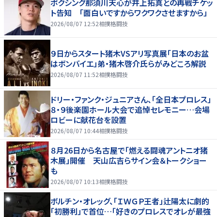
ボクシング那須川天心が井上拓真との再戦チケッ
ト告知 「面白いですからワクワクさせますから」
2026/08/07 12:52
相撲格闘技
９日からスタート猪木VSアリ写真展「日本のお盆
はボンバイエ」弟・猪木啓介氏らがみどころ解説
2026/08/07 11:52
相撲格闘技
ドリー・ファンク・ジュニアさん、「全日本プロレス」
８・９後楽園ホール大会で追悼セレモニー…会場
ロビーに献花台を設置
2026/08/07 10:44
相撲格闘技
８月26日から名古屋で「燃える闘魂アントニオ猪
木展」開催 天山広吉らサイン会＆トークショー
も
2026/08/07 10:13
相撲格闘技
ボルチン・オレッグ、「ＩＷＧＰ王者」辻陽太に劇的
「初勝利」で首位…「好きのプロレスでオレが最強