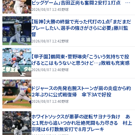
ビッグゲーム」吉田正尚も奮闘２安打１打点 靴
下対決で驚異のスイープ
2026/08/07 12:45
野球
【阪神】大勝の終盤で光った代打の１点「まだまだ
プレーしたい、選手の強さがさらに必要」藤川監
督
2026/08/07 12:42
野球
【甲子園】鶴岡東・菅野琳央「こういう気持ちで投
げるとこはもうないと思うけど…」敗戦も充実感
2026/08/07 12:40
野球
ドジャースの先発右腕ストーンが肩の炎症から約
２年ぶりに公式戦復帰 傘下3Aで好投
2026/08/07 12:40
野球
ホワイトソックスが悪夢の逆転サヨナラ負け あ
と１死から追いつかれ壮絶死闘も力尽きる 村上
宗隆は６打数無安打で８月ブレーキ