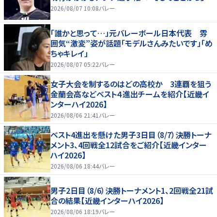
2026/08/07 10:08
バレー
「誰かと思って…」元バレーボール日本代表 雰
囲気“激変”姿が話題「モデルさんみたいです」「め
ちゃキレイ」
2026/08/07 05:22
バレー
女子大会を制するのはどの高校か 3連覇を狙う
金蘭会高などベスト４進出チームを紹介【近畿イ
ンターハイ2026】
2026/08/06 21:41
バレー
ベスト4進出を懸けた男子3日目（8/7）決勝トーナ
メント3、4回戦全12試合をご紹介【近畿インター
ハイ2026】
2026/08/06 18:44
バレー
男子2日目（8/6）決勝トーナメント1、2回戦全21試
合の結果【近畿インターハイ2026】
2026/08/06 18:19
バレー