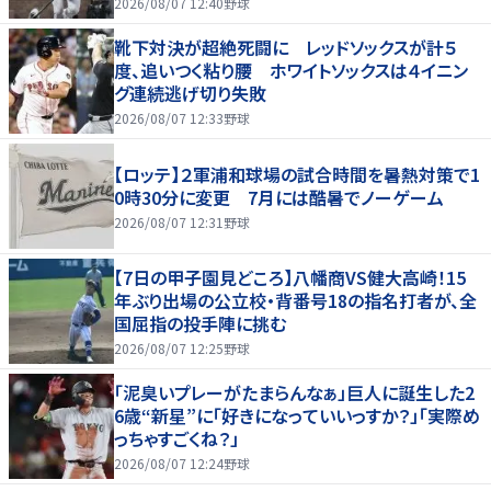
2026/08/07 12:40
野球
靴下対決が超絶死闘に レッドソックスが計５
度、追いつく粘り腰 ホワイトソックスは４イニン
グ連続逃げ切り失敗
2026/08/07 12:33
野球
【ロッテ】２軍浦和球場の試合時間を暑熱対策で1
0時30分に変更 7月には酷暑でノーゲーム
2026/08/07 12:31
野球
【7日の甲子園見どころ】八幡商VS健大高崎！15
年ぶり出場の公立校・背番号18の指名打者が、全
国屈指の投手陣に挑む
2026/08/07 12:25
野球
「泥臭いプレーがたまらんなぁ」巨人に誕生した2
6歳“新星”に「好きになっていいっすか？」「実際め
っちゃすごくね？」
2026/08/07 12:24
野球