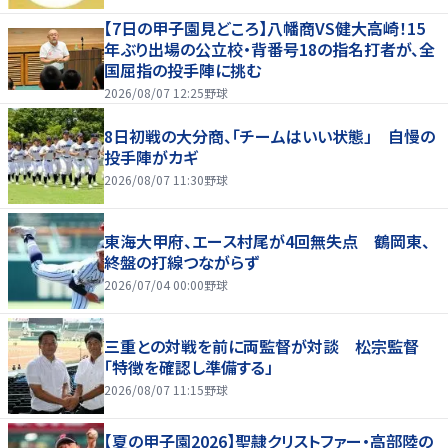
【7日の甲子園見どころ】八幡商VS健大高崎！15
年ぶり出場の公立校・背番号18の指名打者が、全
国屈指の投手陣に挑む
2026/08/07 12:25
野球
8日初戦の大分商、「チームはいい状態」 自慢の
投手陣がカギ
2026/08/07 11:30
野球
東海大甲府、エース村尾が4回無失点 鶴岡東、
終盤の打線つながらず
2026/07/04 00:00
野球
三重との対戦を前に両監督が対談 松宗監督
「特徴を確認し準備する」
2026/08/07 11:15
野球
【夏の甲子園2026】聖隷クリストファー・高部陸の