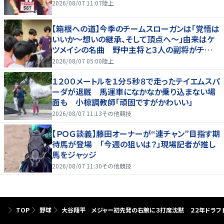
2026/08/07 11:07
陸上
【箱根への道】今季のチームスローガンは「覚悟は
いいか～想いの継承、そして頂点へ～」由来はケ
ツメイシの名曲 野中主将と３人の副将がチーム
を引っ張る…夏合宿特集第１弾、国学院大
2026/08/07 05:00
陸上
１２００メートルを１分５秒８で走ったテイエムスパ
ーダが退厩 馬運車になかなか乗り込まない場
面も 小椋調教師「頑固ですがかわいい」
2026/08/07 11:13
その他競技
【ＰＯＧ談義】藤田オーナーが“連チャン”目指す期
待馬が登場 「今週の狙いは？」現場記者が推し
馬をジャッジ
2026/08/07 11:30
その他競技
TOP
野球
大谷翔平 メジャー初先発の右腕に３打席沈黙 ２２年ドラフ