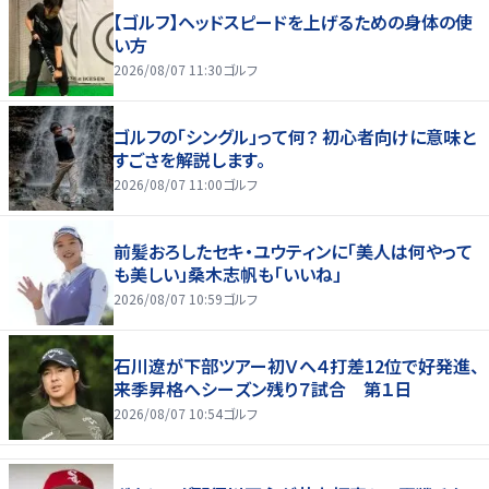
【ゴルフ】ヘッドスピードを上げるための身体の使
い方
2026/08/07 11:30
ゴルフ
ゴルフの「シングル」って何？ 初心者向けに意味と
すごさを解説します。
2026/08/07 11:00
ゴルフ
前髪おろしたセキ・ユウティンに「美人は何やって
も美しい」桑木志帆も「いいね」
2026/08/07 10:59
ゴルフ
石川遼が下部ツアー初Ｖへ４打差12位で好発進、
来季昇格へシーズン残り７試合 第１日
2026/08/07 10:54
ゴルフ