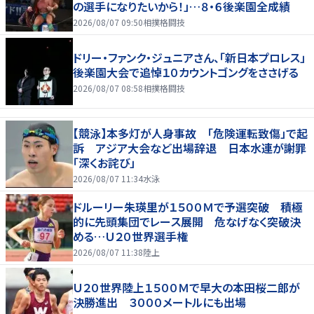
の選手になりたいから！」…８・６後楽園全成績
2026/08/07 09:50
相撲格闘技
ドリー・ファンク・ジュニアさん、「新日本プロレス」
後楽園大会で追悼１０カウントゴングをささげる
2026/08/07 08:58
相撲格闘技
【競泳】本多灯が人身事故 「危険運転致傷」で起
訴 アジア大会など出場辞退 日本水連が謝罪
「深くお詫び」
2026/08/07 11:34
水泳
ドルーリー朱瑛里が１５００Ｍで予選突破 積極
的に先頭集団でレース展開 危なげなく突破決
める…Ｕ２０世界選手権
2026/08/07 11:38
陸上
Ｕ２０世界陸上１５００Ｍで早大の本田桜二郎が
決勝進出 ３０００メートルにも出場