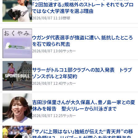
「２回加速する」規格外のストレート それでもプロ
ではなく大学進学を選ぶ理由
2026/08/07 11:10
野球
ウガンダ代表選手が強盗に遭い、抵抗したところ
を石で殴られ死去
2026/08/07 13:00
サッカー
サラーがトルコ１部クラブへの加入発表 トラブ
ゾンスポルと２年契約
2026/08/07 12:43
サッカー
吉田沙保里さんが大久保嘉人、豊ノ島一家との夏
休みを報告 聖火リレーから川泳ぎまで
2026/08/07 12:25
サッカー
「サノに上限はない」独紙が伝えた“青天井”の移
籍金額は？ リバプールが関心を示す佐野海舟