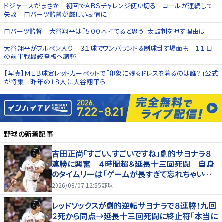
ドジャースがまさか 初回でＡＢＳチャレンジ使い切る コールが連続して
失敗 ロバーツ監督が厳しい表情に
ロバーツ監督 大谷翔平は「５００本打てると思う」太鼓判を押す理由は
大谷翔平がブルペン入り ３１球でワンバウンド＆制球乱す場面も １１日
の前半戦最終登板へ調整
【写真】ＭＬＢ球宴レッドカーペットで「印象に残るドレスを着るのは誰？」公式
が特集 昨年の１８人に大谷翔平ら
野球
の新着記事
吉田正尚「すごい、すごいですね」劇的サヨナラ８
連勝に興奮 ４時間超＆延長十三回死闘 自身
のタイムリーは「ゲームが長すぎて忘れちゃいまし
た」
2026/08/07 12:55
野球
レッドソックスが劇的逆転サヨナラで８連勝！九回
２死から同点→延長十三回死闘に終止符「本当に