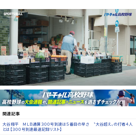
関連記事
大谷翔平 ＭＬＢ通算３００号到達は５番目の早さ 〝大谷超え〟の打者４人
とは【３００号到達最速記録リスト】