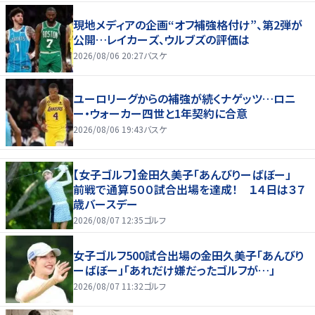
現地メディアの企画“オフ補強格付け”、第2弾が
公開…レイカーズ、ウルブズの評価は
2026/08/06 20:27
バスケ
ユーロリーグからの補強が続くナゲッツ…ロニ
ー・ウォーカー四世と1年契約に合意
2026/08/06 19:43
バスケ
【女子ゴルフ】金田久美子「あんびりーばぼー」
前戦で通算５００試合出場を達成！ １４日は３７
歳バースデー
2026/08/07 12:35
ゴルフ
女子ゴルフ500試合出場の金田久美子「あんびり
ーばぼー」「あれだけ嫌だったゴルフが…」
2026/08/07 11:32
ゴルフ