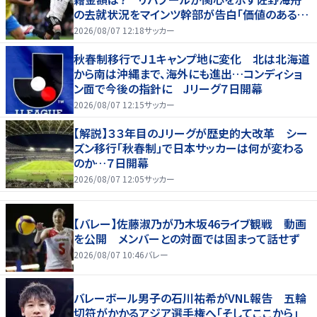
の去就状況をマインツ幹部が告白「価値のあるも
のになる」
2026/08/07 12:18
サッカー
秋春制移行でＪ１キャンプ地に変化 北は北海道
から南は沖縄まで、海外にも進出…コンディショ
ン面で今後の指針に Jリーグ７日開幕
2026/08/07 12:15
サッカー
【解説】３３年目のＪリーグが歴史的大改革 シー
ズン移行「秋春制」で日本サッカーは何が変わる
のか…７日開幕
2026/08/07 12:05
サッカー
【バレー】佐藤淑乃が乃木坂46ライブ観戦 動画
を公開 メンバーとの対面では固まって話せず
2026/08/07 10:46
バレー
バレーボール男子の石川祐希がVNL報告 五輪
切符がかかるアジア選手権へ「そしてここから」