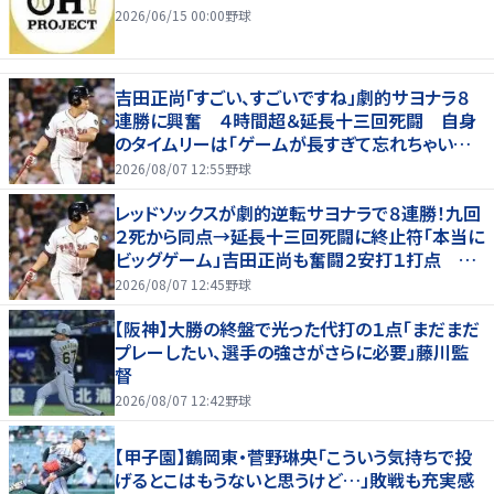
2026/06/15 00:00
野球
吉田正尚「すごい、すごいですね」劇的サヨナラ８
連勝に興奮 ４時間超＆延長十三回死闘 自身
のタイムリーは「ゲームが長すぎて忘れちゃいまし
た」
2026/08/07 12:55
野球
レッドソックスが劇的逆転サヨナラで８連勝！九回
２死から同点→延長十三回死闘に終止符「本当に
ビッグゲーム」吉田正尚も奮闘２安打１打点 靴
下対決で驚異のスイープ
2026/08/07 12:45
野球
【阪神】大勝の終盤で光った代打の１点「まだまだ
プレーしたい、選手の強さがさらに必要」藤川監
督
2026/08/07 12:42
野球
【甲子園】鶴岡東・菅野琳央「こういう気持ちで投
げるとこはもうないと思うけど…」敗戦も充実感