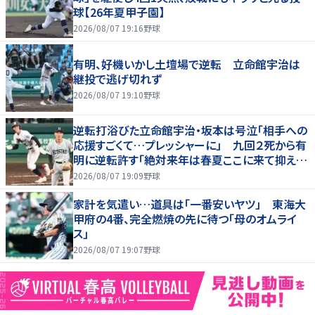
球【26年夏甲子園】
2026/08/07 19:16
野球
有明、好機いかし土壇場で逆転 立命館宇治は
継投で逃げ切れず
2026/08/07 19:10
野球
逆転打浴びた立命館宇治・坂本は号泣「相手への
応援すごくて…プレッシャーに」 九回２死から有
明に逆転許す「絶対来年は春夏ここに来て抑え
る」
2026/08/07 19:09
野球
家計を気遣い…道具は「一番安いヤツ」 東海大
甲府の4番、完全燃焼の先に待つ「母のオムライ
ス」
2026/08/07 19:07
野球