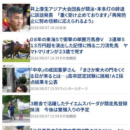
井上康生アジア大会団長が競泳・本多灯の辞退
に談話発表 「重く受け止めております」「再発防
止に努め信頼に応えられるよう」
2026/08/07 16:16
水泳
０８年の東海Ｓで衝撃の単勝万馬券Ｖ ３連単５
１３万円超を演出した記憶に残る二刀流牝馬 ヤ
マトマリオンが２３歳で死す
2026/08/07 16:39
その他競技
「中卒」の成田童夢さん 「まさか東大の門をくぐ
る日が来るとは…」高卒認定試験に挑戦！ＡＩ採
点結果を公表
2026/08/07 15:55
ウィンタースポーツ
３厩舎で活躍したテイエムスパーダが競走馬登録
抹消 今後は繁殖入りの予定
2026/08/07 15:59
その他競技