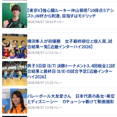
【東京V】強心臓ルーキー仲山獅恩「10得点５アシ
スト」W杯から刺激、目指すはモドリッチ
2026/08/07 18:01
サッカー
横浜隼人が初優勝 女子最終順位と個人賞、試
合結果一覧【近畿インターハイ2026】
2026/08/07 17:23
バレー
男子3日目（8/7）決勝トーナメント3、4回戦全12試
合結果と最終日（8/8）の試合予定【近畿インター
ハイ2026】
2026/08/07 15:25
バレー
バレーボール大友愛さん 日本代表の長女・美空
とディズニーシー カチューシャ着けて動画撮影
2026/08/07 15:08
バレー