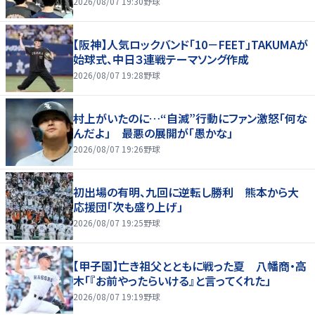
2026/08/07 19:30
野球
【阪神】人気ロックバンド「10－FEET」TAKUMAが
始球式、中日３連戦テーマソング作成
2026/08/07 19:28
野球
村上がいたのに…“自滅”行動にファン激怒「何な
んだよ」 最悪の展開が「愚かな」
2026/08/07 19:26
野球
初出場の有明、九回に逆転し勝利 熊本から大
応援団「次も盛り上げ」
2026/08/07 19:25
野球
【甲子園】亡き祖父とともに戦った夏 八幡商・高
木「『お前やったらいける』と言ってくれた」
2026/08/07 19:19
野球