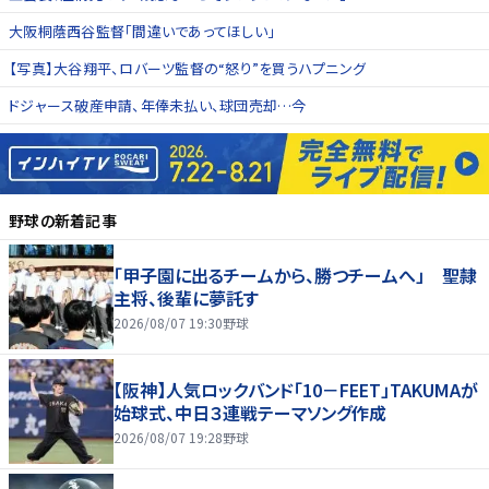
大阪桐蔭西谷監督「間違いであってほしい」
【写真】大谷翔平、ロバーツ監督の“怒り”を買うハプニング
ドジャース破産申請、年俸未払い、球団売却…今
野球
の新着記事
「甲子園に出るチームから、勝つチームへ」 聖隷
主将、後輩に夢託す
2026/08/07 19:30
野球
【阪神】人気ロックバンド「10－FEET」TAKUMAが
始球式、中日３連戦テーマソング作成
2026/08/07 19:28
野球