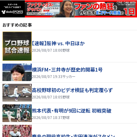
おすすめの記事
【速報】阪神 vs. 中日ほか
2026/08/07 18:00
野球
横浜FM・三井寺が歴史的開幕1号
2026/08/07 19:33
サッカー
高校野球初のビデオ検証も判定覆らず
2026/08/07 18:05
野球
熊本代表・有明が9回に逆転 初戦突破
2026/08/07 18:37
野球
鹿島の現役高校生・吉田湊海がスタメン