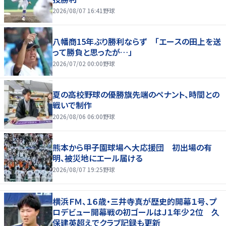
2026/08/07 16:41
野球
八幡商15年ぶり勝利ならず 「エースの田上を送
って勝負と思ったが…」
2026/07/02 00:00
野球
夏の高校野球の優勝旗先端のペナント、時間との
戦いで制作
2026/08/06 06:00
野球
熊本から甲子園球場へ大応援団 初出場の有
明、被災地にエール届ける
2026/08/07 19:25
野球
横浜ＦＭ、１６歳・三井寺真が歴史的開幕１号、プ
ロデビュー開幕戦の初ゴールはＪ１年少２位 久
保建英超えでクラブ記録も更新