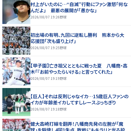
村上がいたのに…“自滅”行動にファン激怒「何な
んだよ」 最悪の展開が「愚かな」
2026/08/07 19:26
野球
初出場の有明、九回に逆転し勝利 熊本から大
応援団「次も盛り上げ」
2026/08/07 19:25
野球
【甲子園】亡き祖父とともに戦った夏 八幡商・高
木「『お前やったらいける』と言ってくれた」
2026/08/07 19:19
野球
【巨人】それは反則じゃなイカ…15歳巨人ファンの
イカが年齢差イカしてすしレースぶっちぎり
2026/08/07 19:18
野球
健大高崎打線を翻弄！八幡商先発の左腕が「魔
球」を駆使し4回1失点、敗戦にもキラリと光る投