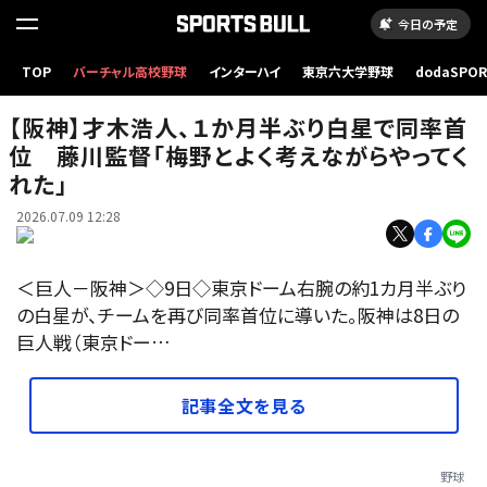
今日の予定
TOP
バーチャル高校野球
インターハイ
東京六大学野球
dodaSPO
【写真】巨人対阪神 先発し力投する阪神才木浩人（撮影・増田悦実）
（新しいタブ
【阪神】才木浩人、１か月半ぶり白星で同率首
位 藤川監督「梅野とよく考えながらやってく
れた」
2026.07.09 12:28
＜巨人－阪神＞◇9日◇東京ドーム右腕の約1カ月半ぶり
の白星が、チームを再び同率首位に導いた。阪神は8日の
巨人戦（東京ドー…
記事全文を見る
野球