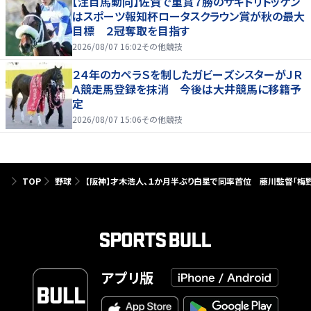
【注目馬動向】佐賀で重賞７勝のサキドリトッケン
はスポーツ報知杯ロータスクラウン賞が秋の最大
目標 ２冠奪取を目指す
2026/08/07 16:02
その他競技
２４年のカペラＳを制したガビーズシスターがＪＲ
Ａ競走馬登録を抹消 今後は大井競馬に移籍予
定
2026/08/07 15:06
その他競技
TOP
野球
【阪神】才木浩人、１か月半ぶり白星で同率首位 藤川監督「梅野
アプリ版