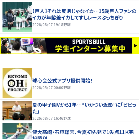
【巨人】それは反則じゃなイカ…15歳巨人ファンの
イカが年齢差イカしてすしレースぶっちぎり
2026/08/07 19:18
野球
球心会公式アプリ提供開始！
2026/05/27 00:00
野球
夏の甲子園Vから1年…“いかつい近影”に「ビビっ
た」
2026/08/07 16:46
野球
健大高崎・石垣聡志、今夏初先発で1失点11Ｋ完
投勝利