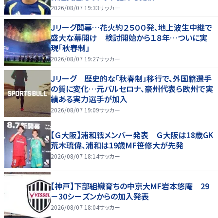
2026/08/07 19:33
サッカー
Ｊリーグ開幕…花火約２５００発、地上波生中継で
盛大な幕開け 検討開始から１８年…ついに実
現「秋春制」
2026/08/07 19:27
サッカー
Ｊリーグ 歴史的な「秋春制」移行で、外国籍選手
の質に変化…元バルセロナ、豪州代表ら欧州で実
績ある実力選手が加入
2026/08/07 19:09
サッカー
【Ｇ大阪】浦和戦メンバー発表 Ｇ大阪は18歳GK
荒木琉偉、浦和は19歳MF笹修大が先発
2026/08/07 18:14
サッカー
【神戸】下部組織育ちの中京大MF岩本悠庵 29
－30シーズンからの加入発表
2026/08/07 18:04
サッカー