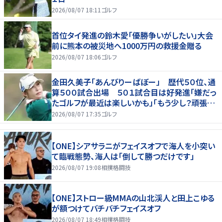
2026/08/07 18:11
ゴルフ
首位タイ発進の鈴木愛「優勝争いがしたい」大会
前に熊本の被災地へ1000万円の救援金贈る
2026/08/07 18:06
ゴルフ
金田久美子「あんびりーばぼー」 歴代５０位、通
算５００試合出場 ５０１試合目は好発進「嫌だっ
たゴルフが最近は楽しいかも」「もう少し？頑張り
たいな」
2026/08/07 17:35
ゴルフ
【ONE】シアサラニがフェイスオフで海人を小突い
て臨戦態勢、海人は「倒して勝つだけです」
2026/08/07 19:08
相撲格闘技
【ONE】ストロー級MMAの山北渓人と田上こゆる
が額つけてバチバチフェイスオフ
2026/08/07 18:49
相撲格闘技