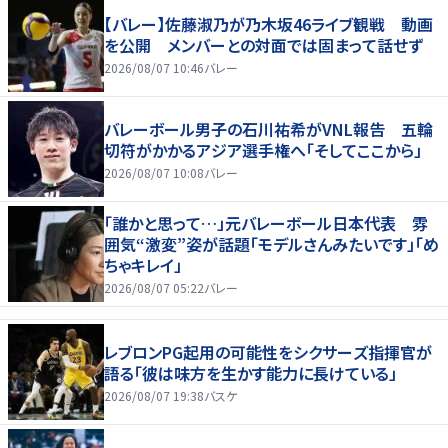
【バレー】佐藤淑乃が乃木坂46ライブ観戦 動画
を公開 メンバーとの対面では固まって話せず
2026/08/07 10:46
バレー
バレーボール男子の石川祐希がVNL報告 五輪
切符がかかるアジア選手権へ「そしてここから」
2026/08/07 10:08
バレー
「誰かと思って…」元バレーボール日本代表 雰
囲気“激変”姿が話題「モデルさんみたいです」「め
ちゃキレイ」
2026/08/07 05:22
バレー
レブロンPG起用の可能性をシクサーズ指揮官が
語る「彼は味方を生かす能力に長けている」
2026/08/07 19:38
バスケ