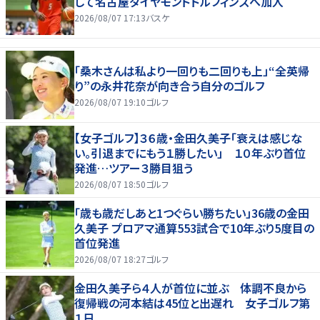
して名古屋ダイヤモンドドルフィンズへ加入
2026/08/07 17:13
バスケ
「桑木さんは私より一回りも二回りも上」“全英帰
り”の永井花奈が向き合う自分のゴルフ
2026/08/07 19:10
ゴルフ
【女子ゴルフ】３６歳・金田久美子「衰えは感じな
い。引退までにもう１勝したい」 １０年ぶり首位
発進…ツアー３勝目狙う
2026/08/07 18:50
ゴルフ
「歳も歳だしあと1つぐらい勝ちたい」36歳の金田
久美子 プロアマ通算553試合で10年ぶり5度目の
首位発進
2026/08/07 18:27
ゴルフ
金田久美子ら４人が首位に並ぶ 体調不良から
復帰戦の河本結は45位と出遅れ 女子ゴルフ第
１日