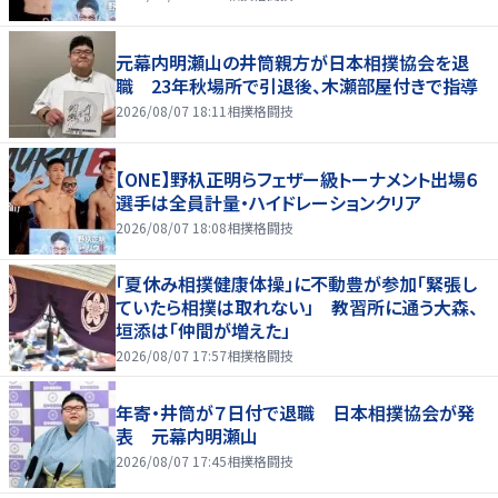
元幕内明瀬山の井筒親方が日本相撲協会を退
職 23年秋場所で引退後、木瀬部屋付きで指導
2026/08/07 18:11
相撲格闘技
【ONE】野杁正明らフェザー級トーナメント出場６
選手は全員計量・ハイドレーションクリア
2026/08/07 18:08
相撲格闘技
「夏休み相撲健康体操」に不動豊が参加「緊張し
ていたら相撲は取れない」 教習所に通う大森、
垣添は「仲間が増えた」
2026/08/07 17:57
相撲格闘技
年寄・井筒が７日付で退職 日本相撲協会が発
表 元幕内明瀬山
2026/08/07 17:45
相撲格闘技