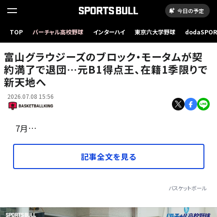
今日の予定
TOP
バーチャル高校野球
インターハイ
東京六大学野球
dodaSPO
昨季は富山でプレーしたモータム［写真］＝B.LEAGUE
（新しいタブ
富山グラウジーズのブロック・モータムが契
約満了で退団…元B1得点王、在籍1季限りで
新天地へ
2026.07.08 15:56
7月…
記事全文を見る
バスケットボール