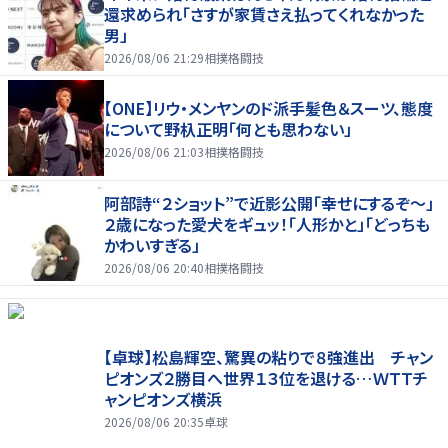
還求められ「さすが家賃さえ払ってくれなかった
男」
2026/08/06 21:29
相撲格闘技
【ONE】リウ・メンヤンのド派手髪色＆スーツ、態度
について野杁正明「何とも思わない」
2026/08/06 21:03
相撲格闘技
阿部詩“２ショット”で近影公開「幸せにするぞ〜」
２歳になった愛犬をギュッ！「人形かと」「どっちも
かわいすぎる」
2026/08/06 20:40
相撲格闘技
【卓球】松島輝空、驚異の粘りで８強進出 チャン
ピオンズ２勝目へ世界１３位を退ける…ＷＴＴチ
ャンピオンズ横浜
2026/08/06 20:35
卓球