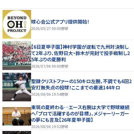
球心会公式アプリ提供開始！
2026/05/27 00:00
野球
【6日夏甲子園】神村学園が逆転で九州対決制し
て2年ぶり、佐野日大・鈴木が完封で投手戦制し2
5年ぶりの夏勝利
2026/07/06 00:00
野球
聖隷クリストファーの150キロ左腕、不調でも6回2
安打無失点の投球！ここまでの最速144キロ
2026/08/06 19:54
野球
東筑の夏終わる…エース右腕は大学で野球継続
へ「プロで活躍するのが目標」、メジャーリーガー
の夢にも言及【26年夏甲子園】
2026/08/06 19:52
野球