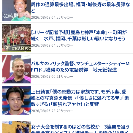
周作の通算最多出場、福岡・城後寿の最年長弾な
ど
2026/08/07 04:55
サッカー
【Ｊリーグ記者予想】鹿島と神戸「本命」…町田が
続く 水戸、福岡、千葉は厳しい戦いになりそう
2026/08/07 04:55
サッカー
バルサのフリック監督、マンチェスター・シティーM
Fロドリ獲得のため電話説得 地元紙報道
2026/08/07 00:21
サッカー
上田綺世「僕の原動力は家族です」モデル妻、愛
娘との写真添え発信→「優しさに溢れてる♥」「素
敵すぎる」「頑張れアヤセ！」と反響
2026/08/06 23:28
サッカー
女子大会を制するのはどの高校か 3連覇を狙う
金蘭会高などベスト４進出チームを紹介【近畿イ