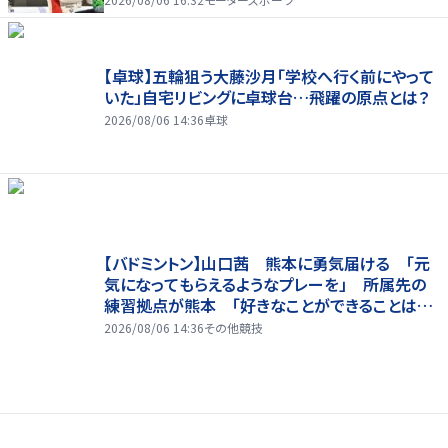
【卓球】五輪狙う大藤沙月「学校へ行く前にやって
いた」自宅リビングに卓球台…飛躍の原点とは？
2026/08/06 14:36
卓球
【バドミントン】山口茜 熊本に勇気届ける 「元
気になってもらえるようなプレーを」 所属先の
練習拠点が熊本 「好きなことができることは当
たり前じゃない」
2026/08/06 14:36
その他競技