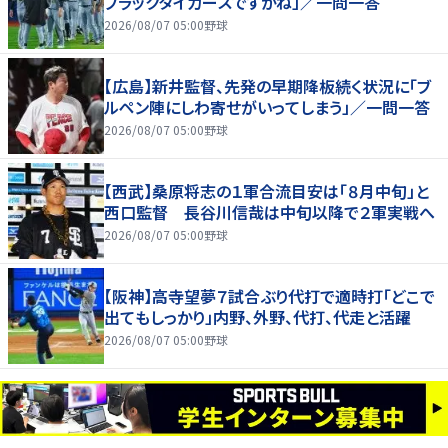
ブラックタイガースですかね」／一問一答
2026/08/07 05:00
野球
【広島】新井監督、先発の早期降板続く状況に「ブ
ルペン陣にしわ寄せがいってしまう」／一問一答
2026/08/07 05:00
野球
【西武】桑原将志の１軍合流目安は「８月中旬」と
西口監督 長谷川信哉は中旬以降で２軍実戦へ
2026/08/07 05:00
野球
【阪神】高寺望夢７試合ぶり代打で適時打「どこで
出てもしっかり」内野、外野、代打、代走と活躍
2026/08/07 05:00
野球