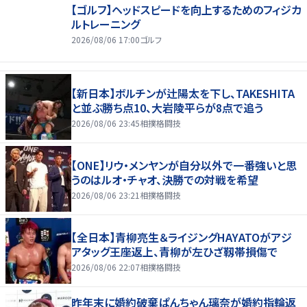
【ゴルフ】ヘッドスピードを向上するためのフィジカ
ルトレーニング
2026/08/06 17:00
ゴルフ
【新日本】ボルチンが辻陽太を下し、TAKESHITA
と並ぶ勝ち点10、大岩陵平らが8点で追う
2026/08/06 23:45
相撲格闘技
【ONE】リウ・メンヤンが自分以外で一番強いと思
うのはルオ・チャオ、決勝での対戦を希望
2026/08/06 23:21
相撲格闘技
【全日本】青柳亮生＆ライジングHAYATOがアジ
アタッグ王座返上、青柳が左ひざ靱帯損傷で
2026/08/06 22:07
相撲格闘技
昨年末に婚約破棄ぱんちゃん璃奈が婚約指輪返