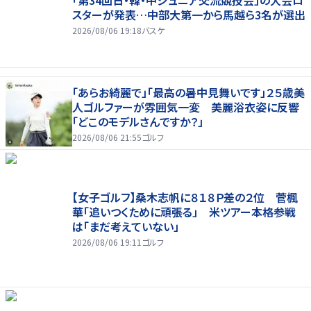
スターが発表…中部大第一から馬越ら3名が選出
2026/08/06 19:18
バスケ
「あらお綺麗で」「最高の暑中見舞いです」２５歳美
人ゴルファーが雰囲気一変 美麗浴衣姿に反響
「どこのモデルさんですか？」
2026/08/06 21:55
ゴルフ
【女子ゴルフ】桑木志帆に８１８Ｐ差の２位 菅楓
華「追いつくために頑張る」 米ツアー本格参戦
は「まだ考えていない」
2026/08/06 19:11
ゴルフ