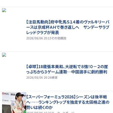
【注目馬動向】府中牝馬Ｓ１４着のヴァルキリーバ
ースは京成杯ＡＨで巻き返しへ サンデーサラブ
レッドクラブが発表
2026/08/06 20:15
その他競技
【卓球】18歳張本美和、大逆転で８強！０－２の崖
っぷちから３ゲーム連取…中国選手に劇的勝利
2026/08/06 20:24
卓球
【スーパーフォーミュラ2026】シーズンは後半戦
へ……ランキングトップを独走する太田格之進の
勢いは続くのか
2026/08/06 16:32
モータースポーツ