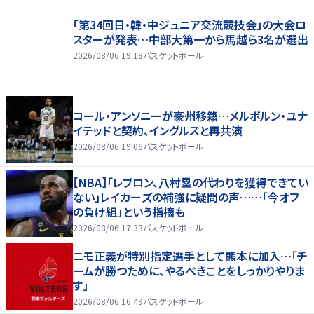
「第34回日・韓・中ジュニア交流競技会」の大会ロ
スターが発表…中部大第一から馬越ら3名が選出
2026/08/06 19:18
バスケットボール
コール・アンソニーが豪州移籍…メルボルン・ユナ
イテッドと契約、イングルスと再共演
2026/08/06 19:06
バスケットボール
【NBA】「レブロン、八村塁の代わりを獲得できてい
ない」レイカーズの補強に疑問の声……「今オフ
の負け組」という指摘も
2026/08/06 17:33
バスケットボール
ニモ正義が特別指定選手として熊本に加入…「チ
ームが勝つために、やるべきことをしっかりやりま
す」
2026/08/06 16:49
バスケットボール