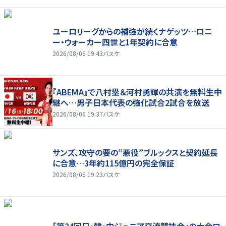
ユーロリーグからの補強が続くナゲッツ…ロニ
ー・ウォーカー四世と1年契約に合意
2026/08/06 19:43
バスケ
『ABEMA』で八村塁＆河村勇輝の共演を無料生中
継へ…男子日本代表の強化試合2試合を放送
2026/08/06 19:37
バスケ
サンズ、攻守の要の”悪役”ブルックスと契約延長
に合意…3年約115億円の完全保証
2026/08/06 19:23
バスケ
「第34回日・韓・中ジュニア交流競技会」の大会ロ