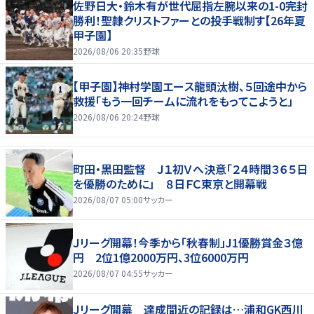
佐野日大・鈴木有が世代屈指左腕以来の1-0完封
勝利！聖隷クリストファーとの投手戦制す【26年夏
甲子園】
2026/08/06 20:35
野球
【甲子園】神村学園エース龍頭汰樹、５回途中から
救援「もう一回チームに流れをもってこようと」
2026/08/06 20:24
野球
町田・黒田監督 Ｊ１初Ｖへ決意「２４時間３６５日
を優勝のために」 ８日ＦＣ東京と開幕戦
2026/08/07 05:00
サッカー
Ｊリーグ開幕！今季から「秋春制」J1優勝賞金３億
円 2位1億2000万円、3位6000万円
2026/08/07 04:55
サッカー
Ｊリーグ開幕 達成間近の記録は…浦和GK西川