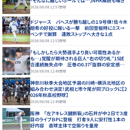
「そんなに難しいボールでは…」NHK解説も嘆き
2026/08/08 12:57
野球
ドジャース パヘスが勝ち越しの１９号弾！佐々木
朗希の好投に報いる一撃 前回登板時にミス→
ベンチで謝罪 連敗ストップへ大きな１点
2026/08/08 12:52
野球
「もしかしたら大勢選手より良い可能性あるか
も…」覚醒が期待される巨人“右の切り札”15試
合連続無失点中 圧巻の0.37「抜群の安定感を
持っている」
2026/08/08 12:49
野球
神奈川秋季大会地区予選の川崎・横浜北地区の
組み合わせ決定！武相と市ケ尾が同ブロックに【2
026年秋高校野球】
2026/08/08 12:49
野球
阪神 「左アキレス腱断裂」の石井が中２日で３度
目のライブＢＰに登板 打者９人に安打性１本の
好内容 直球主体で空振りを量産