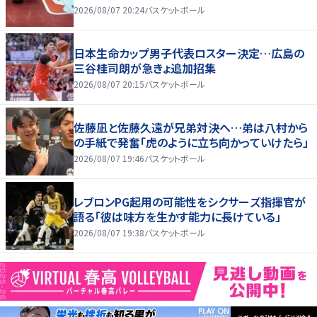
2026/08/07 20:24
バスケットボール
日本生命カップ男子代表ロスター決定…広島の
三谷桂司朗が急きょ追加招集
2026/08/07 20:15
バスケットボール
佐藤凪と佐藤久遠が兄弟対決へ…弟は八村から
の手紙で発奮「虎のように立ち向かっていけたら」
2026/08/07 19:46
バスケットボール
レブロンPG起用の可能性をシクサーズ指揮官が
語る「彼は味方を生かす能力に長けている」
2026/08/07 19:38
バスケットボール