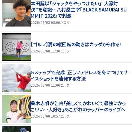
本田蕗以「ジャックをやっつけたい」“大濠対
決”を意識…八村塁主宰『BLACK SAMURAI SU
MMIT 2026』で刺激
2026/08/08 08:00
バスケ
【ゴルフ】肩の縦回転の動きはカラダから作る！
2026/08/08 11:30
ゴルフ
５ステップで完成！正しいアドレスを身につけてナ
イスショットを連発する方法
2026/08/08 11:00
ゴルフ
桑木志帆が告白「美しくてかわいくて最強にかっ
こいい…大好き」あこがれのラッパーのライブへ
2026/08/08 10:57
ゴルフ