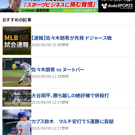
おすすめの記事
【速報】佐々木朗希が先発 ドジャース戦
2026/08/08 10:40
野球
佐々木朗希 vs ヌートバー
2026/08/08 12:38
野球
大谷翔平、勝ち越しの絶好機で併殺打
2026/08/08 12:57
野球
カブス鈴木 マルチ安打で５連勝に貢献
2026/08/08 12:27
野球