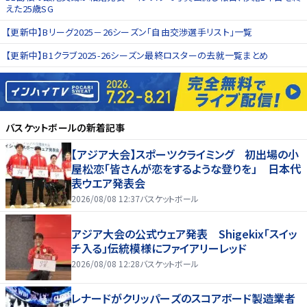
えた25歳SG
【更新中】Bリーグ2025－26シーズン「自由交渉選手リスト」一覧
【更新中】B1クラブ2025-26シーズン最終ロスターの去就一覧まとめ
バスケットボール
の新着記事
【アジア大会】スポーツクライミング 初出場の小
屋松恋「皆さんが恋をするような登りを」 日本代
表ウエア発表会
2026/08/08 12:37
バスケットボール
アジア大会の公式ウェア発表 Shigekix「スイッ
チ入る」伝統模様にファイアリーレッド
2026/08/08 12:28
バスケットボール
レナードがクリッパーズのスコアボード製造業者