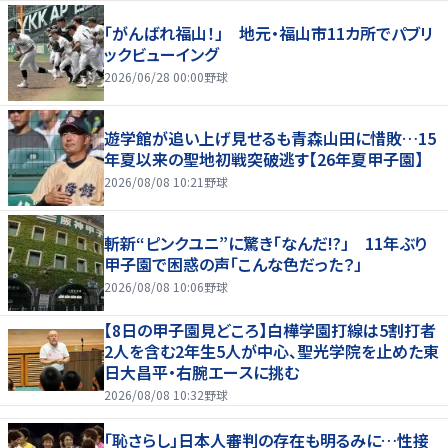
「がんばれ福山！」 地元・福山市11カ所でパブリ
ックビューイング
2026/06/28 00:00
野球
遊学館が追い上げ見せるも青森山田に惜敗…15
年夏以来の聖地初戦突破逃す【26年夏甲子園】
2026/08/08 10:21
野球
斬新“ピンクユニ”に驚き「なんだ!?」 11年ぶり
甲子園で困惑の声「こんな色だった？」
2026/08/08 10:06
野球
【8日の甲子園見どころ】白樺学園打線は5割打者
2人を含む2年生5人が中心、聖光学院を止めた東
日大昌平・右腕エースに挑む
2026/08/08 10:32
野球
「恥さらし」日本人審判の存在も明るみに…性接