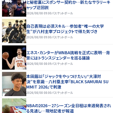
と秘密裏にスポンサー契約か‬…新たなサラリーキ
ャップ迂回説
2026/08/08 09:00
バスケットボール
自己表現は必須スキル…参加者“唯一の大学
生”が八村主宰プロジェクトで得た気づき
2026/08/08 09:00
バスケットボール
エネス・カンターがWNBA挑戦を正式に表明…背
景にはトランスジェンダーを巡る議論
2026/08/08 08:09
バスケットボール
本田蕗以「ジャックをやっつけたい」“大濠対
決”を意識…八村塁主宰『BLACK SAMURAI SU
MMIT 2026』で刺激
2026/08/08 08:00
バスケットボール
NBAの2026－27シーズン全日程は来週発表され
る見通し…現地記者が報道