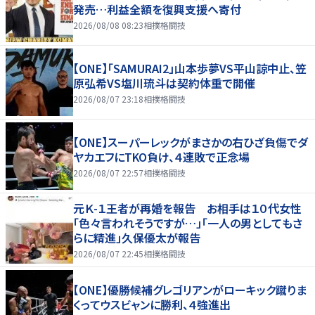
発売…利益全額を復興支援へ寄付
2026/08/08 08:23
相撲格闘技
【ONE】「SAMURAI2」山本歩夢VS平山諒中止、笠
原弘希VS塩川琉斗は契約体重で開催
2026/08/07 23:18
相撲格闘技
【ONE】スーパーレックがまさかの右ひざ負傷でダ
ヤカエフにTKO負け、４連敗で正念場
2026/08/07 22:57
相撲格闘技
元Ｋ-１王者が再婚を報告 お相手は１０代女性
「色々言われそうですが…」「一人の男としてもさ
らに精進」久保優太が報告
2026/08/07 22:45
相撲格闘技
【ONE】優勝候補グレゴリアンがローキック蹴りま
くってウスビャンに勝利、４強進出