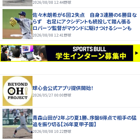
2026/08/08 12:44
野球
佐々木朗希が６回２失点 自身３連勝の６勝目な
らず 右足にアクシデントも続投して踏ん張る
ロバーツ監督がマウンドに駆けつけるシーンも
2026/08/08 12:41
野球
球心会公式アプリ提供開始！
2026/05/27 00:00
野球
青森山田が2年ぶり夏1勝、序盤6得点で相手の猛
追を振り切る【26年夏甲子園】
2026/08/08 10:22
野球