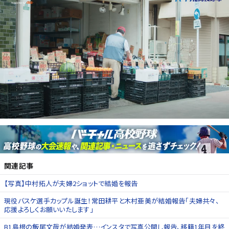
関連記事
【写真】中村拓人が夫婦2ショットで結婚を報告
現役バスケ選手カップル誕生！常田耕平と木村亜美が結婚報告「夫婦共々、
応援よろしくお願いいたします」
B1島根の飯尾文哉が結婚発表…インスタで写真公開し報告、移籍1年目を終