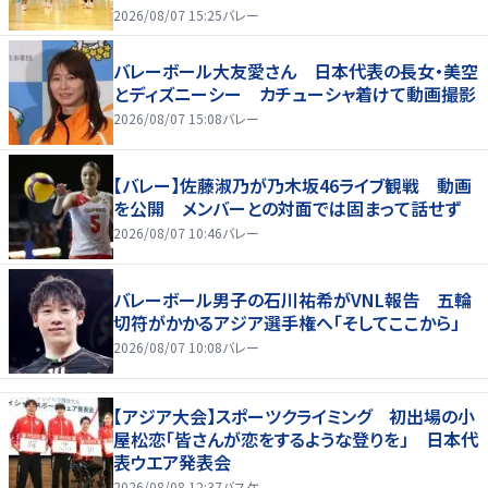
2026/08/07 15:25
バレー
バレーボール大友愛さん 日本代表の長女・美空
とディズニーシー カチューシャ着けて動画撮影
2026/08/07 15:08
バレー
【バレー】佐藤淑乃が乃木坂46ライブ観戦 動画
を公開 メンバーとの対面では固まって話せず
2026/08/07 10:46
バレー
バレーボール男子の石川祐希がVNL報告 五輪
切符がかかるアジア選手権へ「そしてここから」
2026/08/07 10:08
バレー
【アジア大会】スポーツクライミング 初出場の小
屋松恋「皆さんが恋をするような登りを」 日本代
表ウエア発表会
2026/08/08 12:37
バスケ