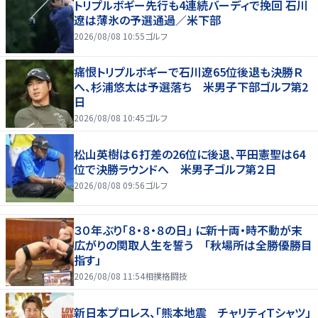
トリプルボギー先行も4連続バーディで挽回 石川
遼は薄氷の予選通過／米下部
2026/08/08 10:55
ゴルフ
痛恨トリプルボギーで石川遼65位後退も決勝Ｒ
へ、杉浦悠太は予選落ち 米男子下部ゴルフ第2
日
2026/08/08 10:45
ゴルフ
松山英樹は６打差の26位に後退、平田憲聖は64
位で決勝ラウンドへ 米男子ゴルフ第２日
2026/08/08 09:56
ゴルフ
３０年ぶり「８・８・８の日」 に新十両・時不動が末
広がりの関取人生を誓う 「秋場所は全勝優勝目
指す」
2026/08/08 11:54
相撲格闘技
新日本プロレス、「熊本地震 チャリティＴシャツ」