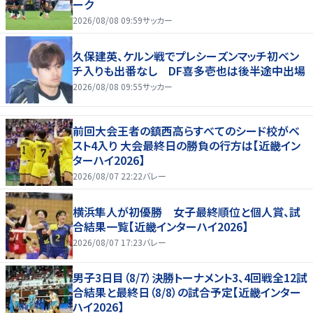
ーク
2026/08/08 09:59
サッカー
久保建英、ケルン戦でプレシーズンマッチ初ベン
チ入りも出番なし DF喜多壱也は後半途中出場
2026/08/08 09:55
サッカー
前回大会王者の鎮西高らすべてのシード校がベ
スト4入り 大会最終日の勝負の行方は【近畿イン
ターハイ2026】
2026/08/07 22:22
バレー
横浜隼人が初優勝 女子最終順位と個人賞、試
合結果一覧【近畿インターハイ2026】
2026/08/07 17:23
バレー
男子3日目（8/7）決勝トーナメント3、4回戦全12試
合結果と最終日（8/8）の試合予定【近畿インター
ハイ2026】