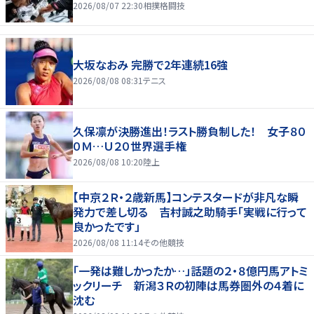
2026/08/07 22:30
相撲格闘技
大坂なおみ 完勝で2年連続16強
2026/08/08 08:31
テニス
久保凛が決勝進出！ラスト勝負制した！ 女子８０
０Ｍ…Ｕ２０世界選手権
2026/08/08 10:20
陸上
【中京２Ｒ・２歳新馬】コンテスタードが非凡な瞬
発力で差し切る 吉村誠之助騎手「実戦に行って
良かったです」
2026/08/08 11:14
その他競技
「一発は難しかったか…」話題の２・８億円馬アトミ
ックリーチ 新潟３Ｒの初陣は馬券圏外の４着に
沈む