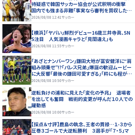
待疑惑で韓国サッカー協会が公式釈明の衝撃
国内でも強まる非難「事実なら審判を買収したこ
とになる」
2026/08/08 12:41
サッカー
【横浜】「ヤバい」鮮烈デビュー16歳三井寺眞、SN
S注目 人気漫画キャラと「見間違え」も
2026/08/08 11:55
サッカー
｢あざとナンバーワン｣鎌田大地が冨安健洋に“肩
組み頭乗せ”!?｢パレス兄弟｣爆誕の歓迎ムービー
に大反響｢最後の鎌田可愛すぎる｣｢粋にも程があ
る！」
2026/08/08 10:50
サッカー
逆転負けの浦和に見えた「変化の予兆」 退場者
を出しても奮闘 戦術的変更が呼んだ１０人での
躍動感
2026/08/08 10:00
サッカー
【採点＆寸評】鹿島の執念、王者の貫禄…１-３から
圧巻３ゴールで大逆転勝利 ３選手が「７・５」マ