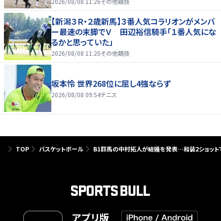
2026/08/08 11:26
その他競技
【新潟３Ｒ・２歳新馬】３番人気コラリオンがメンバ
ー最速の末脚でＶ 田辺裕信騎手「１番人気にな
るかと思っていた」
2026/08/08 11:20
その他競技
坂本怜 世界268位に屈し4強ならず
2026/08/08 09:54
テニス
TOP
バスケットボール
B1群馬の中村拓人が結婚を発表…和装2ショット
アプリ版