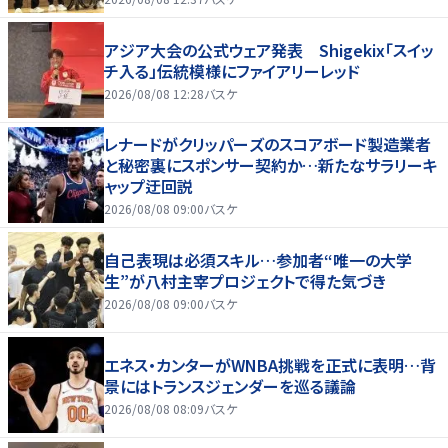
アジア大会の公式ウェア発表 Shigekix「スイッ
チ入る」伝統模様にファイアリーレッド
2026/08/08 12:28
バスケ
レナードがクリッパーズのスコアボード製造業者
と秘密裏にスポンサー契約か‬…新たなサラリーキ
ャップ迂回説
2026/08/08 09:00
バスケ
自己表現は必須スキル…参加者“唯一の大学
生”が八村主宰プロジェクトで得た気づき
2026/08/08 09:00
バスケ
エネス・カンターがWNBA挑戦を正式に表明…背
景にはトランスジェンダーを巡る議論
2026/08/08 08:09
バスケ