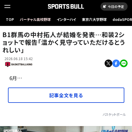
今日の予定
TOP
バーチャル高校野球
インターハイ
東京六大学野球
dodaSPO
今季から群馬でプレーする中村［写真］＝B.LEAGUE
（新しいタブ
B1群馬の中村拓人が結婚を発表…和装2シ
ョットで報告「温かく見守っていただけるとう
れしい」
2026.06.18 15:42
6月…
記事全文を見る
バスケットボール