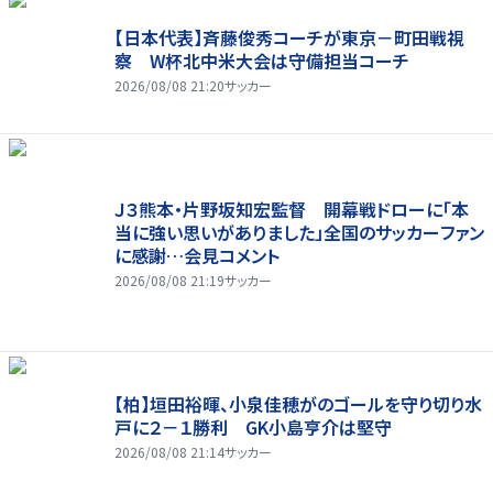
【日本代表】斉藤俊秀コーチが東京－町田戦視
察 W杯北中米大会は守備担当コーチ
2026/08/08 21:20
サッカー
Ｊ３熊本・片野坂知宏監督 開幕戦ドローに「本
当に強い思いがありました」全国のサッカーファン
に感謝…会見コメント
2026/08/08 21:19
サッカー
【柏】垣田裕暉、小泉佳穂がのゴールを守り切り水
戸に２－１勝利 GK小島亨介は堅守
2026/08/08 21:14
サッカー