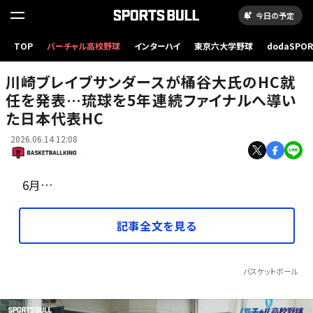
今日の予定
TOP
バーチャル高校野球
インターハイ
東京六大学野球
dodaSPO
琉球を率いていた桶谷HC［写真］＝B.LEAGUE
（新しいタブ
川崎ブレイブサンダースが桶谷大氏のHC就
任を発表…琉球を5年連続ファイナルへ導い
た日本代表HC
2026.06.14 12:08
6月…
記事全文を見る
バスケットボール