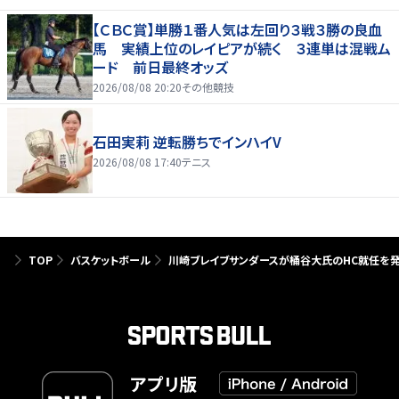
【ＣＢＣ賞】単勝１番人気は左回り３戦３勝の良血
馬 実績上位のレイピアが続く ３連単は混戦ム
ード 前日最終オッズ
2026/08/08 20:20
その他競技
石田実莉 逆転勝ちでインハイV
2026/08/08 17:40
テニス
TOP
バスケットボール
川崎ブレイブサンダースが桶谷大氏のHC就任を
アプリ版