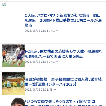
Ｃ大阪、パブロ・マチン新監督が初陣飾る 岡山
を逆転 ２０歳ＭＦ横山夢樹のＪ１初ゴールが決
勝点
2026/08/08 21:11
サッカー
ＦＣ東京、長友佑都の応援実らず大敗…現役続行
を表明した一戦で町田に大量５失点
2026/08/08 21:09
サッカー
清風が初優勝 男子最終順位と個人賞、試合結
果一覧【近畿インターハイ2026】
2026/08/08 18:01
バレー
「いつも笑顔で楽しそうなので…」黄色“新ユ