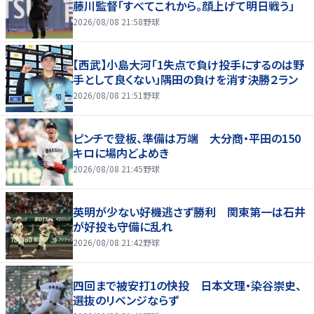
藤川監督「すべてこれから。顔上げて明日戦う」
2026/08/08 21:58
野球
【西武】小島大河「1失点で負け投手にするのは野
手として良くない」隅田の負けを消す決勝２ラン
2026/08/08 21:51
野球
ピンチで登板、準備は万端 大分商・平田の150
キロに場内どよめき
2026/08/08 21:45
野球
英明が少ない好機逃さず勝利 関東第一は石井
が好投も守備に乱れ
2026/08/08 21:42
野球
四回まで被安打1の快投 日本文理・染谷崇史、
選抜のリベンジならず