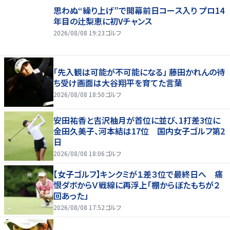
思わぬ“繰り上げ”で開幕前日コース入り プロ14
年目の辻梨恵に初Vチャンス
2026/08/08 19:23
ゴルフ
「先入観は可能が不可能になる」 藤田かれんの待
ち受け画面は大谷翔平を育てた言葉
2026/08/08 18:50
ゴルフ
安田祐香と吉沢柚月が首位に並び、1打差3位に
金田久美子、河本結は17位 国内女子ゴルフ第2
日
2026/08/08 18:06
ゴルフ
【女子ゴルフ】キンクミが１差３位で最終日へ 痛
恨ダボからＶ戦線に再浮上「棚からぼたもちが２
回あった」
2026/08/08 17:52
ゴルフ