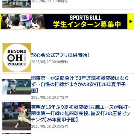
2026/08/08 21:40
野球
球心会公式アプリ提供開始！
2026/05/27 00:00
野球
関東第一が逆転負けで3年連続初戦突破はなら
ず…自慢の打線がまさかの3安打【26年夏甲子
園】
2026/08/08 20:37
野球
英明が15年ぶり夏初戦突破！左腕エースが強打・
関東第一打線に無四球完投、被安打3の圧巻ピッ
チング【26年夏甲子園】
2026/08/08 20:35
野球