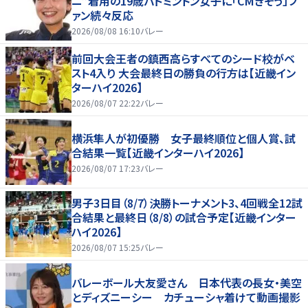
ニ”着用の19歳バドミントン女子に「CMきそう」フ
ァン続々反応
2026/08/08 16:10
バレー
前回大会王者の鎮西高らすべてのシード校がベ
スト4入り 大会最終日の勝負の行方は【近畿イン
ターハイ2026】
2026/08/07 22:22
バレー
横浜隼人が初優勝 女子最終順位と個人賞、試
合結果一覧【近畿インターハイ2026】
2026/08/07 17:23
バレー
男子3日目（8/7）決勝トーナメント3、4回戦全12試
合結果と最終日（8/8）の試合予定【近畿インター
ハイ2026】
2026/08/07 15:25
バレー
バレーボール大友愛さん 日本代表の長女・美空
とディズニーシー カチューシャ着けて動画撮影