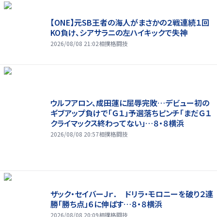
【ONE】元SB王者の海人がまさかの２戦連続１回
KO負け、シアサラニの左ハイキックで失神
2026/08/08 21:02
相撲格闘技
ウルフアロン、成田蓮に屈辱完敗…デビュー初の
ギブアップ負けで「Ｇ１」予選落ちピンチ「まだＧ１
クライマックス終わってない」…８・８横浜
2026/08/08 20:57
相撲格闘技
ザック・セイバーＪｒ． ドリラ・モロニーを破り２連
勝「勝ち点」６に伸ばす…８・８横浜
2026/08/08 20:09
相撲格闘技