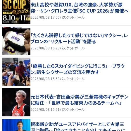
東山高校や滋賀U18、台湾の強豪、大学勢が激
突…サン・クロレラ主催『SC CUP 2026』が開催へ
2026/08/08 17:00
バスケットボール
「たくさん説得したって感じではない」マクシー、レ
ブロンの“リクルート活動”を語る
2026/08/08 16:28
バスケットボール
「優勝したらスカイダイビングに行こう」…ブラウ
ン、新生シクサーズの交流を明かす
2026/08/08 15:53
バスケットボール
元日本代表・吉田亜沙美が三菱電機のキャプテン
に就任…「世界で最も結束力のあるチームへ」
2026/08/08 15:51
バスケットボール
根來新之助がユースアドバイザーとして古巣三
河に復帰…「培ってきたことを少しでもチームに