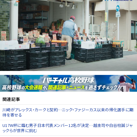
関連記事
川崎がアレックス・カークと契約…ニック・ファジーカス以来の帰化選手に期
待を寄せる
U17W杯に臨む男子日本代表メンバー12名が決定…越圭司や白谷柱誠ジャ
ックらが世界に挑む