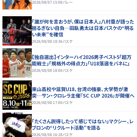
2026/08/07 15:08
バレー
「誰が何を言おうが、僕は日本人」八村塁が語った
揺るぎない自負…田臥勇太は日本バスケの“明る
い未来”を確信
2026/08/08 18:36
バスケ
【独自選出】インターハイ2026男子ベスト5「超万
能戦士」「規格外の得点力」「U18落選をバネに」
2026/08/08 18:00
バスケ
東山高校や滋賀U18、台湾の強豪、大学勢が激
突…サン・クロレラ主催『SC CUP 2026』が開催へ
2026/08/08 17:00
バスケ
「たくさん説得したって感じではない」マクシー、レ
ブロンの“リクルート活動”を語る
2026/08/08 16:28
バスケ