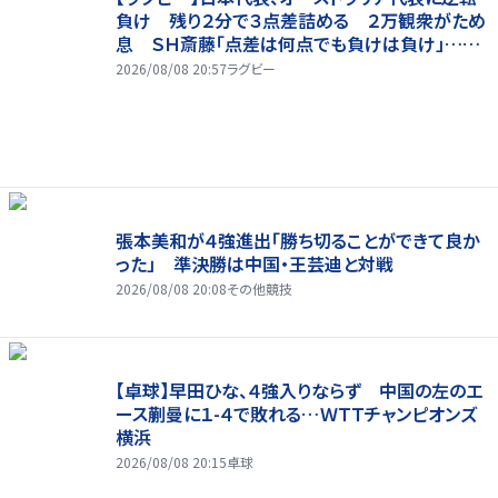
負け 残り２分で３点差詰める ２万観衆がため
息 ＳＨ斎藤「点差は何点でも負けは負け」…前
半にＳＯ伊藤龍が先制トライ、３２ー３５で惜敗
2026/08/08 20:57
ラグビー
張本美和が４強進出「勝ち切ることができて良か
った」 準決勝は中国・王芸迪と対戦
2026/08/08 20:08
その他競技
【卓球】早田ひな、４強入りならず 中国の左のエ
ース蒯曼に１-４で敗れる…ＷＴＴチャンピオンズ
横浜
2026/08/08 20:15
卓球