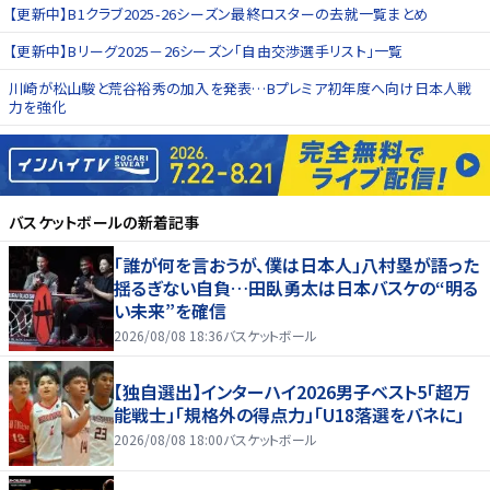
【更新中】B1クラブ2025-26シーズン最終ロスターの去就一覧まとめ
【更新中】Bリーグ2025－26シーズン「自由交渉選手リスト」一覧
川崎が松山駿と荒谷裕秀の加入を発表…Bプレミア初年度へ向け日本人戦
力を強化
バスケットボール
の新着記事
「誰が何を言おうが、僕は日本人」八村塁が語った
揺るぎない自負…田臥勇太は日本バスケの“明る
い未来”を確信
2026/08/08 18:36
バスケットボール
【独自選出】インターハイ2026男子ベスト5「超万
能戦士」「規格外の得点力」「U18落選をバネに」
2026/08/08 18:00
バスケットボール