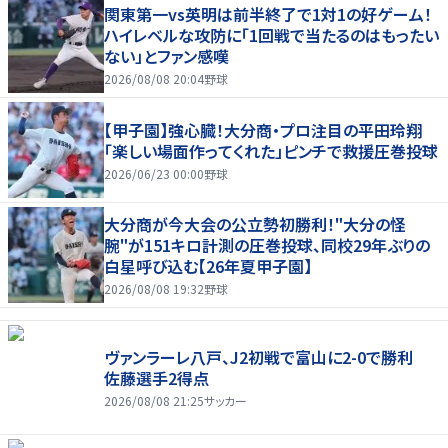
関東第一vs英明は前半終了で1対1の好ゲーム！
ハイレベルな攻防に「1回戦で当たるのはもったい
ない」とファン感嘆
2026/08/08 20:04
野球
【甲子園】強心臓！大分商・プロ注目の平田玲翔
「楽しい場面作ってくれた」ピンチで救援圧巻投球
2026/06/23 00:00
野球
大分商が今大会の公立勢初勝利！"大分の怪
腕"が151キロ計測の圧巻投球、同校29年ぶりの
白星呼び込む【26年夏甲子園】
2026/08/08 19:32
野球
ヴァンラーレ八戸、J2初戦で富山に2-0で勝利
佐藤選手2得点
2026/08/08 21:25
サッカー