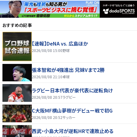
おすすめの記事
【速報】DeNA vs. 広島ほか
2026/08/08 15:00
野球
張本智和が4強進出 兄妹Vまで2勝
2026/08/08 21:10
卓球
ラグビー日本代表が豪代表に逆転負け
2026/08/08 20:57
ラグビー
C大阪MF横山夢樹がデビュー戦で初G
2026/08/08 20:52
サッカー
西武・小島大河が逆転HRで連敗止める