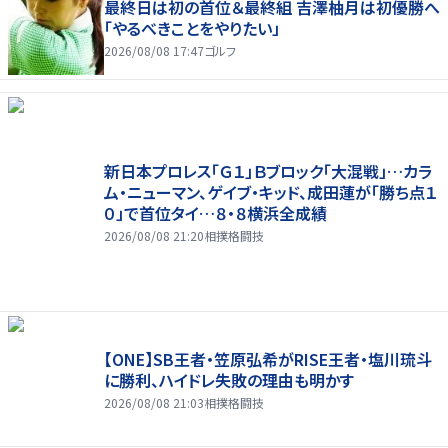
最終日は初の首位＆最終組 吉澤柚月は初優勝へ
「やるべきことをやりたい」
2026/08/08 17:47
ゴルフ
新日本プロレス「Ｇ１」Ｂブロック「大混戦」…カラ
ム・ニューマン、ゲイブ・キッド、成田蓮が「勝ち点１
０」で首位タイ…８・８横浜全成績
2026/08/08 21:20
相撲格闘技
【ONE】SB王者・笠原弘希がRISE王者・塩川琉斗
に勝利、ハイドレ失敗の理由も明かす
2026/08/08 21:03
相撲格闘技