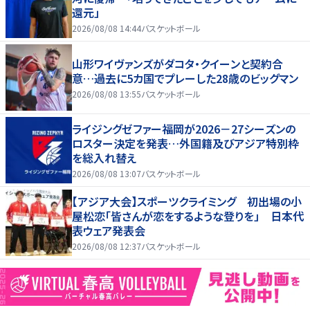
還元」
2026/08/08 14:44
バスケットボール
山形ワイヴァンズがダコタ・クイーンと契約合
意…過去に5カ国でプレーした28歳のビッグマン
2026/08/08 13:55
バスケットボール
ライジングゼファー福岡が2026－27シーズンの
ロスター決定を発表…外国籍及びアジア特別枠
を総入れ替え
2026/08/08 13:07
バスケットボール
【アジア大会】スポーツクライミング 初出場の小
屋松恋「皆さんが恋をするような登りを」 日本代
表ウェア発表会
2026/08/08 12:37
バスケットボール