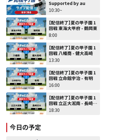
Supported by au
10:30~
【配信終了】夏の甲子園 1
回戦 東海大甲府 - 鶴岡東
8:00
【配信終了】夏の甲子園 1
回戦 八幡商 - 健大高崎
13:30
【配信終了】夏の甲子園 1
回戦 立命館宇治 - 有明
16:00
【配信終了】夏の甲子園 1
回戦 立正大淞南 - 長崎日
大
18:30
今日の予定