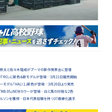
…原修太と佐々木隆成がプーマの新作発表会に登壇
NITRO」に新色＆新モデルが登場…3月21日販売開始
モデル「HALI 1」新色が登場…3月20日より発売
MB.05』NEWカラーが登場…白と黒の対極な2色
レルソンを獲得…日本代表経験を持つ37歳帰化選手