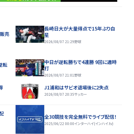
長崎日大が大量得点で15年ぶり白
般販売
星
2026/08/07 21:29
野球
中日が逆転勝ちで4連勝 9回に適時
逆転
打
2026/08/07 21:01
野球
得
J1浦和はサビオ退場後に2失点
2026/08/07 20:35
サッカー
配
全30競技を完全無料でライブ配信！
2025/06/22 00:00
インターハイ(インハイ.tv)