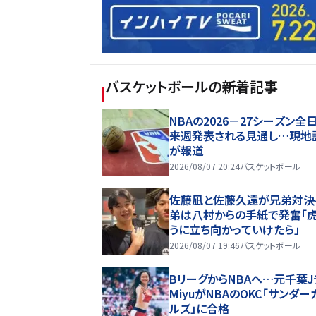
バスケットボール
の新着記事
NBAの2026－27シーズン全
来週発表される見通し…現地
が報道
2026/08/07 20:24
バスケットボール
佐藤凪と佐藤久遠が兄弟対決
弟は八村からの手紙で発奮「
うに立ち向かっていけたら」
2026/08/07 19:46
バスケットボール
BリーグからNBAへ…元千葉J
MiyuがNBAのOKC「サンダー
ルズ」に合格