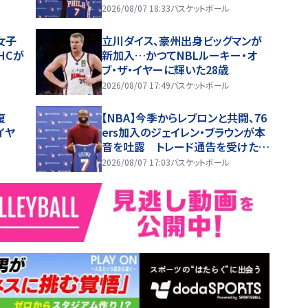
2026/08/07 18:33
バスケットボール
女子
立川ダイス、豪州出身ビッグマンが
HCが
新加入…かつてNBLルーキー・オ
ブ・ザ・イヤーに輝いた28歳
2026/08/07 17:49
バスケットボール
復
【NBA】今季からレブロンと共闘、76
イヤ
ers加入のジェイレン・ブラウンが本
音を吐露 トレード通告を受けた時
は「スマホを放り投げた」
2026/08/07 17:03
バスケットボール