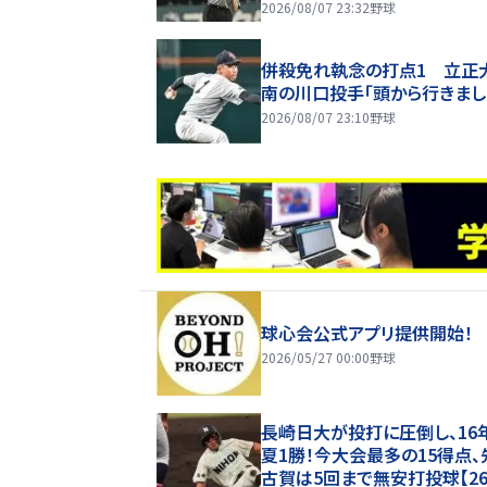
歓声
2026/08/07 23:32
野球
併殺免れ執念の打点1 立正
南の川口投手「頭から行きまし
2026/08/07 23:10
野球
球心会公式アプリ提供開始！
2026/05/27 00:00
野球
長崎日大が投打に圧倒し、16
夏1勝！今大会最多の15得点、
古賀は5回まで無安打投球【2