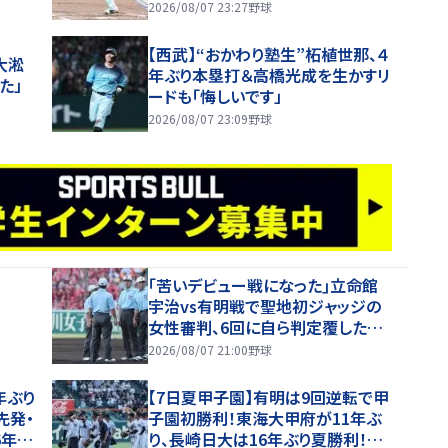
鼓判【一問一答】
2026/08/07 23:27
野球
【西武】“おかわり塾生”柘植世那、４
大淞
年ぶり本塁打＆高橋光成を生かすリ
た」
ードも「悔しいです」
2026/08/07 23:09
野球
｢苦いデビュー戦になった｣立命館
宇治vs有明戦で聖地初ジャッジの
女性審判、6回に自ら判定覆したプ
レーを謝罪【26年夏甲子園】
2026/08/07 21:00
野球
年ぶり
【7日夏甲子園】有明は9回逆転で甲
先発・
子園初勝利！東海大甲府が11年ぶ
6年夏
り、長崎日大は16年ぶり夏勝利！健