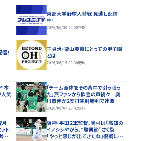
東都大学野球入替戦 見逃し配信
中！
2026/06/30 00:00
野球
王貞治・栗山英樹にとっての甲子園
配信！
とは
2026/06/15 00:00
野球
“本
「チーム全体をその背中で引っ張っ
が人気
た」燕ファンから歓喜の声続々 奥
川恭伸が2安打完封勝利で連敗スト
ップ「まさに頼れるエースの仕事！」
2026/08/07 23:42
野球
望月
阪神・平田２軍監督、嶋村は「高知の
ット
イノシシやから」“勝男節”さく裂
場内
「やっと感じが出てきたね」復調に太