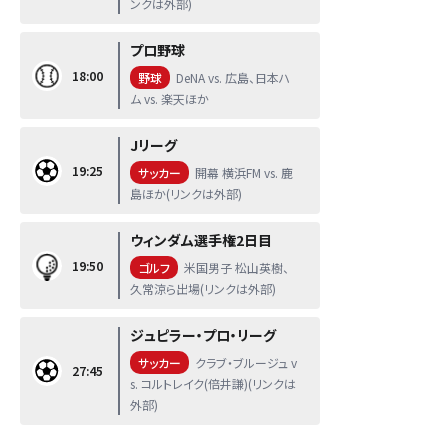
ンクは外部)
プロ野球
18:00
野球
DeNA vs. 広島、日本ハ
ム vs. 楽天ほか
Jリーグ
19:25
サッカー
開幕 横浜FM vs. 鹿
島ほか(リンクは外部)
ウィンダム選手権2日目
19:50
ゴルフ
米国男子 松山英樹、
久常涼ら出場(リンクは外部)
ジュピラー・プロ・リーグ
サッカー
クラブ・ブルージュ v
27:45
s. コルトレイク(倍井謙)(リンクは
外部)