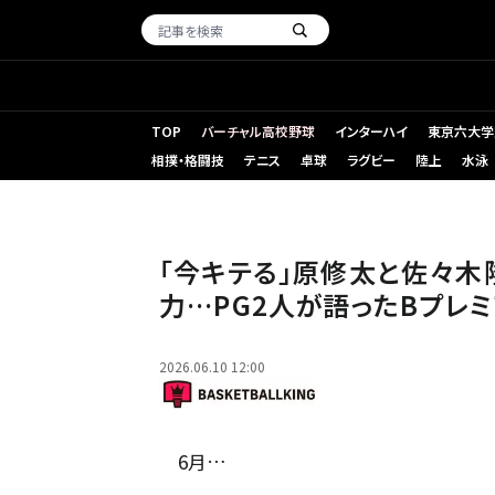
TOP
バーチャル高校野球
インターハイ
東京六大学
相撲・格闘技
テニス
卓球
ラグビー
陸上
水泳
千葉Jの原修太（左）と三遠の佐々木隆成にインタビュー [
「今キテる」原修太と佐々木
力…PG2人が語ったBプレ
2026.06.10 12:00
6月…