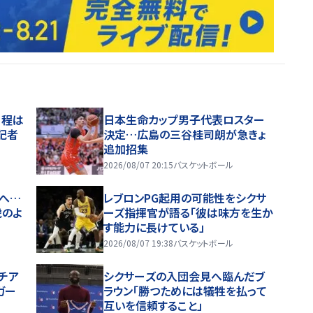
日程は
日本生命カップ男子代表ロスター
記者
決定…広島の三谷桂司朗が急きょ
追加招集
2026/08/07 20:15
バスケットボール
へ…
レブロンPG起用の可能性をシクサ
虎のよ
ーズ指揮官が語る「彼は味方を生か
す能力に長けている」
2026/08/07 19:38
バスケットボール
チア
シクサーズの入団会見へ臨んだブ
ガー
ラウン「勝つためには犠牲を払って
互いを信頼すること」