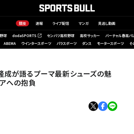
競技
速報
ライブ配信
マンガ
見逃し動画
野球
dodaSPORTS
センバツ高校野球
高校サッカー
バーチャル春高バ
（新しいタブで開く）
ABEMA
ウインタースポーツ
パラスポーツ
ダンス
モータースポーツ
そ
写真]＝兼子愼一郎
隆成が語るプーマ最新シューズの魅
ミアへの抱負