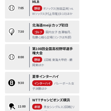
MLB
7:05
野球
Rソックス(吉田正尚) vs.
Wソックス(村上宗隆)(8:10)ほか
北海道meiji カップ初日
7:30
ゴルフ
国内女子 吉澤柚月、
佐藤心結ら出場(リンクは外部)
第108回全国高校野球選手
権大会
8:00
野球
1回戦 東海大甲府 - 鶴
岡東ほか
夏季インターハイ
9:30
インターハイ
バレーボール女
子決勝ほか
WTTチャンピオンズ横浜
11:00
卓球
男女シングルス2回戦(リ